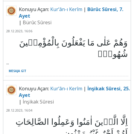
Konuyu Açan:
Kur’ân-ı Kerîm
|
Bürûc Sûresi, 7.
Ayet
|
Bürûc Sûresi
28.12.2023, 16:06
وَهُمْ عَلٰى مَا يَفْعَلُونَ بِالْمُؤْمِن۪ينَ
...
MESAJA GIT
Konuyu Açan:
Kur’ân-ı Kerîm
|
İnşikak Sûresi, 25.
Ayet
|
İnşikak Sûresi
28.12.2023, 16:04
اِلَّا الَّذ۪ينَ اٰمَنُوا وَعَمِلُوا الصَّالِحَاتِ