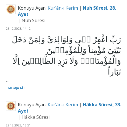
Konuyu Açan:
Kur’ân-ı Kerîm
|
Nuh Sûresi, 28.
Ayet
|
Nuh Sûresi
28.12.2023, 14:12
رَبِّ اغْفِرْ ل۪ي وَلِوَالِدَيَّ وَلِمَنْ دَخَلَ
بَيْتِيَ مُؤْمِناً وَلِلْمُؤْمِن۪ينَ
وَالْمُؤْمِنَاتِۜ وَلَا تَزِدِ الظَّالِم۪ينَ اِلَّا
...
MESAJA GIT
Konuyu Açan:
Kur’ân-ı Kerîm
|
Hâkka Sûresi, 33.
Ayet
|
Hâkka Sûresi
28.12.2023, 13:51