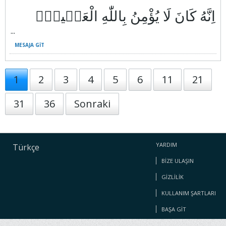
...
MESAJA GIT
1
2
3
4
5
6
11
21
31
36
Sonraki
YARDIM
Türkçe
BIZE ULAŞIN
GIZLILIK
KULLANIM ŞARTLARI
BAŞA GIT