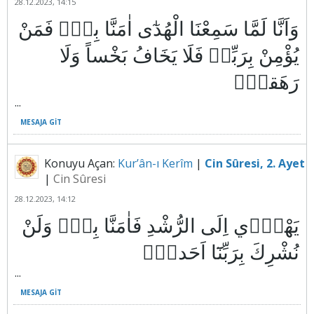
28.12.2023, 14:15
وَاَنَّا لَمَّا سَمِعْنَا الْهُدٰٓى اٰمَنَّا بِه۪ۜ فَمَنْ
يُؤْمِنْ بِرَبِّه۪ فَلَا يَخَافُ بَخْساً وَلَا
...
MESAJA GIT
Konuyu Açan:
Kur’ân-ı Kerîm
|
Cin Sûresi, 2. Ayet
|
Cin Sûresi
28.12.2023, 14:12
يَهْد۪ٓي اِلَى الرُّشْدِ فَاٰمَنَّا بِه۪ۜ وَلَنْ
...
MESAJA GIT