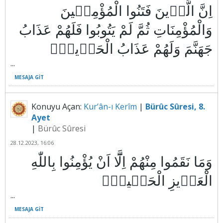
اِنَّ الَّذ۪ينَ فَتَنُوا الْمُؤْمِن۪ينَ
وَالْمُؤْمِنَاتِ ثُمَّ لَمْ يَتُوبُوا فَلَهُمْ عَذَابُ
...
MESAJA GIT
Konuyu Açan:
Kur’ân-ı Kerîm
|
Bürûc Sûresi, 8.
Ayet
|
Bürûc Sûresi
28.12.2023, 16:06
وَمَا نَقَمُوا مِنْهُمْ اِلَّٓا اَنْ يُؤْمِنُوا بِاللّٰهِ
...
MESAJA GIT