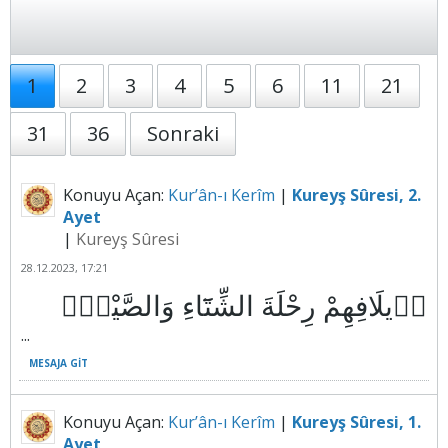
1
2
3
4
5
6
11
21
31
36
Sonraki
Konuyu Açan:
Kur’ân-ı Kerîm
|
Kureyş Sûresi, 2.
Ayet
|
Kureyş Sûresi
28.12.2023, 17:21
...
MESAJA GIT
Konuyu Açan:
Kur’ân-ı Kerîm
|
Kureyş Sûresi, 1.
Ayet