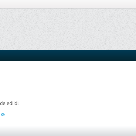
e edildi.
5