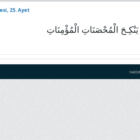
esi, 25. Ayet
يَنْكِـحَ الْمُحْصَنَاتِ الْمُؤْمِنَاتِ
YARDI