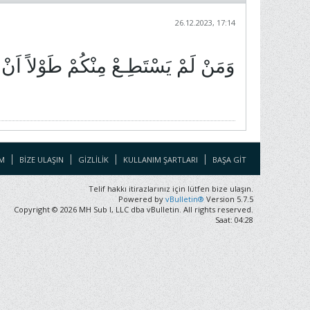
26.12.2023, 17:14
وَمَنْ لَمْ يَسْتَطِـعْ مِنْكُمْ طَوْلاً اَنْ 
M
BIZE ULAŞIN
GIZLILIK
KULLANIM ŞARTLARI
BAŞA GIT
Telif hakkı itirazlarınız için lütfen bize ulaşın.
Powered by
vBulletin®
Version 5.7.5
Copyright © 2026 MH Sub I, LLC dba vBulletin. All rights reserved.
Saat: 04:28