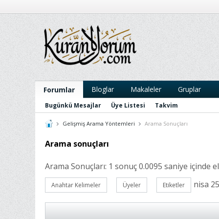
Bloglar
Makaleler
Gruplar
Forumlar
Bugünkü Mesajlar
Üye Listesi
Takvim
Gelişmiş Arama Yöntemleri
Arama Sonuçları
Arama sonuçları
Arama Sonuçları:
1 sonuç 0.0095 saniye içinde eld
nisa 2
Anahtar Kelimeler
Üyeler
Etiketler