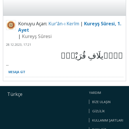
Konuyu Açan:
Kur’ân-ı Kerîm
|
Kureyş Sûresi, 1.
Ayet
|
Kureyş Sûresi
28.12.2023, 17:21
...
MESAJA GIT
YARDIM
Türkçe
BIZE ULAŞIN
GIZLILIK
KULLANIM ŞARTLARI