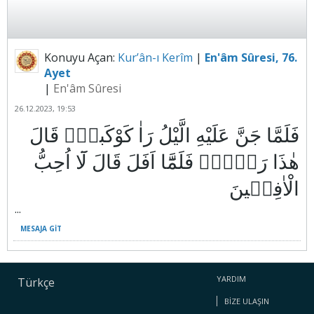
Konuyu Açan:
Kur’ân-ı Kerîm
|
En'âm Sûresi, 76.
Ayet
|
En'âm Sûresi
26.12.2023, 19:53
فَلَمَّا جَنَّ عَلَيْهِ الَّيْلُ رَاٰ كَوْكَباًۚ قَالَ
هٰذَا رَبّ۪يۚ فَلَمَّٓا اَفَلَ قَالَ لَٓا اُحِبُّ
...
MESAJA GIT
YARDIM
Türkçe
BIZE ULAŞIN