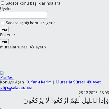
Sadece konu başlıklarında ara
Üyeler
Sadece açtığı konuları getir
Ara
Etiketler
Ara
mürselat suresi 48. ayet
x
Konuyu Açan:
Kur’ân-ı Kerîm
|
Mürselât Sûresi, 48. Ayet
|
Mürselât Sûresi
28.12.2023, 15:03
...