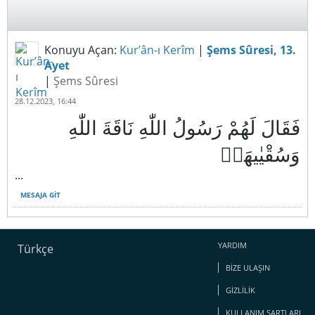
Konuyu Açan:
Kur’ân-ı Kerîm
|
Şems Sûresi, 13.
Ayet
|
Şems Sûresi
28.12.2023, 16:44
فَقَالَ لَهُمْ رَسُولُ اللّٰهِ نَاقَةَ اللّٰهِ
...
MESAJA GIT
YARDIM
Türkçe
BIZE ULAŞIN
GIZLILIK
KULLANIM ŞARTLARI