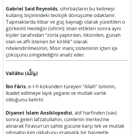
Gabriel Said Reynolds
, sihirbazların bu kelimeyi
kullanış biçimindeki teolojik dönüşüme odaklanır.
Tapınaklarda itibar ve güç kaynağı olarak yüceltilen o
görkemli mesleğin (sihrin); iman ettikten sonra aynı
kişiler tarafından "zorla yaptırılan, tiksinilen, günah
olan ve affı istenen bir kirlilik" olarak
nitelendirilmesinin, Mısır inanç sisteminin içten içe
çöküşünü simgelediğini analiz eder.
Vallâhu (وَاللَّهُ)
İbn Fâris
, e-l-h kökünden türeyen "Allah" isminin,
ibadet edilmeye layık yegane ve mutlak varlık
olduğunu belirtir.
Diyanet İslam Ansiklopedisi
, atıf harfinden (vav)
sonra gelen lafzatullahın, cümlenin merkezine
alınarak Firavun'un sahte gücüne karşı tek ve mutlak
sığınağın kim olduğunu gramatik bir haşmetle