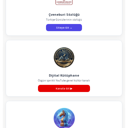
Çveneburi Sözlüğü
Türkiye Gürcülerinin sözlüğü
Siteye Git
→
Dijital Kütüphane
Özgün içerikli YouTube genel kültür kanalı
Kanala Git
▶