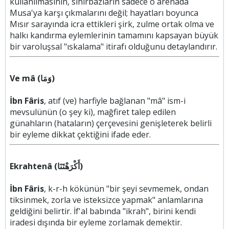
kullanılmasının, sihirbazların sadece o arenada
Musa'ya karşı çıkmalarını değil; hayatları boyunca
Mısır sarayında icra ettikleri şirk, zulme ortak olma ve
halkı kandırma eylemlerinin tamamını kapsayan büyük
bir varoluşsal "ıskalama" itirafı olduğunu detaylandırır.
Ve mâ (وَمَا)
İbn Fâris
, atıf (ve) harfiyle bağlanan "mâ" ism-i
mevsulünün (o şey ki), mağfiret talep edilen
günahların (hataların) çerçevesini genişleterek belirli
bir eyleme dikkat çektiğini ifade eder.
Ekrahtenâ (أَكْرَهْتَنَا)
İbn Fâris
, k-r-h kökünün "bir şeyi sevmemek, ondan
tiksinmek, zorla ve isteksizce yapmak" anlamlarına
geldiğini belirtir. İf'al babında "ikrah", birini kendi
iradesi dışında bir eyleme zorlamak demektir.