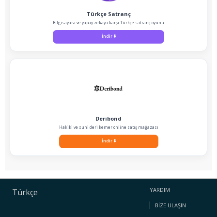
Türkçe Satranç
Bilgisayara ve yapay zekaya karşı Türkçe satranç oyunu
İndir
⬇️
Deribond
Hakiki ve suni deri kemer online satış mağazası
İndir
⬇️
YARDIM
Türkçe
BIZE ULAŞIN