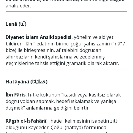
analiz eder.
Lenâ (لَنَا)
Diyanet İslam Ansiklopedisi
, yönelim ve aidiyet
bildiren "lâm" edatının birinci çoğul şahıs zamiri ("nâ" /
bize) ile birleşmesinin, af talebini doğrudan
sihirbazların kendi şahıslarına ve zedelenmiş
geçmişlerine tahsis ettiğini gramatik olarak aktarır.
Hatâyânâ (خَطَايَانَا)
İbn Fâris
, h-t-e kökünün "kasıtlı veya kasıtsız olarak
doğru yoldan sapmak, hedefi ıskalamak ve yanlışa
düşmek" anlamlarına geldiğini belirtir.
Râgıb el-İsfahânî
, "hatîe" kelimesinin isabetin zıttı
olduğunu kaydeder. Çoğul (hatâyâ) formunda