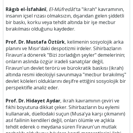
Râgıb el-İsfahânî
,
El-Müfredât
'ta "ikrah" kavramının,
insanın içsel rızası olmaksızın, dışarıdan gelen şiddetli
bir baskı, korku veya tehdit altında bir işe mecbur
bırakılması olduğunu kaydeder.
Prof. Dr. Mustafa Öztürk
, kelimenin sosyolojik arka
planını ve Mısır'daki despotizmi irdeler. Sihirbazların
Firavun'a dönerek "Bizi zorladığın şeyler" demelerinin;
onların aslında özgür iradeli sanatçılar değil,
Firavun'un devlet terörü ve bürokratik baskısı (ikrah)
altında resmi ideolojiyi savunmaya "mecbur bırakılmış"
devlet köleleri olduklarını deşifre ettiğini sosyolojik bir
perspektifle analiz eder.
Prof. Dr. Hidayet Aydar
, ikrah kavramının çeviri ve
fıkhi boyutuna dikkat çeker. Sihirbazların bu eylemi
kullanarak, düellodaki suçun (Musa'ya karşı çıkmanın)
asıl failinin kendileri değil, onları ölümle ve açlıkla
tehdit ederek o meydana süren Firavun'un mutlak