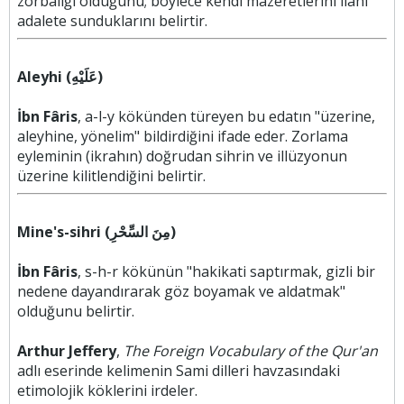
zorbalığı olduğunu; böylece kendi mazeretlerini ilahi
adalete sunduklarını belirtir.
Aleyhi (عَلَيْهِ)
İbn Fâris
, a-l-y kökünden türeyen bu edatın "üzerine,
aleyhine, yönelim" bildirdiğini ifade eder. Zorlama
eyleminin (ikrahın) doğrudan sihrin ve illüzyonun
üzerine kilitlendiğini belirtir.
Mine's-sihri (مِنَ السِّحْرِ)
İbn Fâris
, s-h-r kökünün "hakikati saptırmak, gizli bir
nedene dayandırarak göz boyamak ve aldatmak"
olduğunu belirtir.
Arthur Jeffery
,
The Foreign Vocabulary of the Qur'an
adlı eserinde kelimenin Sami dilleri havzasındaki
etimolojik köklerini irdeler.