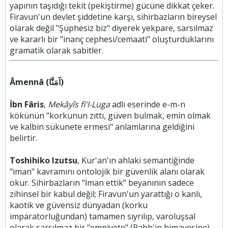
yapının taşıdığı tekit (pekiştirme) gücüne dikkat çeker.
Firavun'un devlet şiddetine karşı, sihirbazların bireysel
olarak değil "Şüphesiz biz" diyerek yekpare, sarsılmaz
ve kararlı bir "inanç cephesi/cemaati" oluşturduklarını
gramatik olarak sabitler.
Âmennâ (آمَنَّا)
İbn Fâris
,
Mekâyîs fi'l-Luga
adlı eserinde e-m-n
kökünün "korkunun zıttı, güven bulmak, emin olmak
ve kalbin sükunete ermesi" anlamlarına geldiğini
belirtir.
Toshihiko Izutsu
, Kur'an'ın ahlaki semantiğinde
"iman" kavramını ontolojik bir güvenlik alanı olarak
okur. Sihirbazların "İman ettik" beyanının sadece
zihinsel bir kabul değil; Firavun'un yarattığı o kanlı,
kaotik ve güvensiz dünyadan (korku
imparatorluğundan) tamamen sıyrılıp, varoluşsal
olarak sarsılmaz bir "emniyete" (Rabb'in himayesine)