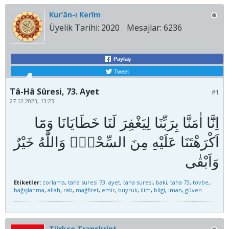
Kur’ân-ı Kerîm
Üyelik Tarihi:
2020
Mesajlar:
6236
Paylaş
Tweet
Tâ-Hâ Sûresi, 73. Ayet
#1
27.12.2023, 13:23
اِنَّٓا اٰمَنَّا بِرَبِّنَا لِيَغْفِرَ لَنَا خَطَايَانَا وَمَٓا
اَكْرَهْتَنَا عَلَيْهِ مِنَ السِّحْرِۜ وَاللّٰهُ خَيْرٌ
Etiketler:
zorlama
,
taha suresi 73. ayet
,
taha suresi
,
baki
,
taha 73
,
tövbe
,
bağışlanma
,
allah
,
rab
,
mağfiret
,
emir
,
buyruk
,
ilim
,
bilgi
,
iman
,
güven
Türkçe Transkript