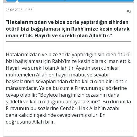
28.06.2025, 11:33
#3
“Hatalarımızdan ve bize zorla yaptırdığın sihirden
ötürü bizi bağışlaması için Rabb’imize kesin olarak
iman ettik. Hayırlı ve sürekli olan Allah’tır.”
Hatalarımızdan ve bize zorla yaptırdığın sihirden ötürü
bizi bağışlaması için Rabb’imize kesin olarak iman ettik.
Hayırlı ve sürekli olan Allah’tır. Âyetin son cümlesi
muhtemelen Allah en hayırlı mabut ve sevabı
başkalarının sevaplarından daha kalıcı olan bir ilâhtır
mânasmdadır. Ya da bu cümle Firavunun şu sözlerine
cevap olabilir: “Böylece hangimizin cezasının daha
şiddetli ve kalıcı olduğunu anlayacaksınız”. Bu durumda
Firavunun bu sözlerine Cenâb-ı Hak Allah’ın azabı
daha kalıcıdır şeklinde cevap vermiş olur. En
doğrusunu Allah bilir.​