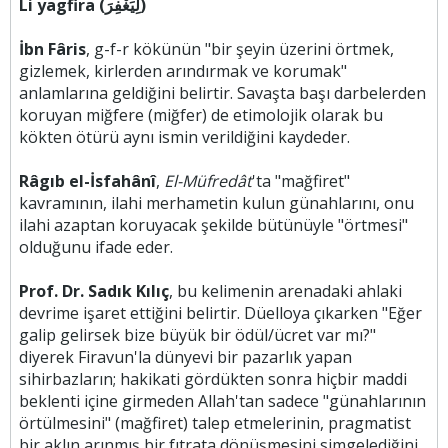
Li yagfira (لِيَغْفِرَ)
İbn Fâris
, g-f-r kökünün "bir şeyin üzerini örtmek,
gizlemek, kirlerden arındırmak ve korumak"
anlamlarına geldiğini belirtir. Savaşta başı darbelerden
koruyan miğfere (miğfer) de etimolojik olarak bu
kökten ötürü aynı ismin verildiğini kaydeder.
Râgıb el-İsfahânî
,
El-Müfredât
'ta "mağfiret"
kavramının, ilahi merhametin kulun günahlarını, onu
ilahi azaptan koruyacak şekilde bütünüyle "örtmesi"
olduğunu ifade eder.
Prof. Dr. Sadık Kılıç
, bu kelimenin arenadaki ahlaki
devrime işaret ettiğini belirtir. Düelloya çıkarken "Eğer
galip gelirsek bize büyük bir ödül/ücret var mı?"
diyerek Firavun'la dünyevi bir pazarlık yapan
sihirbazların; hakikati gördükten sonra hiçbir maddi
beklenti içine girmeden Allah'tan sadece "günahlarının
örtülmesini" (mağfiret) talep etmelerinin, pragmatist
bir aklın arınmış bir fıtrata dönüşmesini simgelediğini