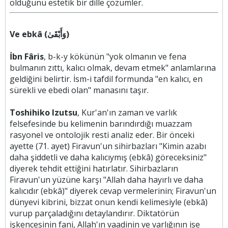
olduğunu estetik bir dille çözümler.
Ve ebkâ (وَأَبْقَىٰ)
İbn Fâris
, b-k-y kökünün "yok olmanın ve fena
bulmanın zıttı, kalıcı olmak, devam etmek" anlamlarına
geldiğini belirtir. İsm-i tafdil formunda "en kalıcı, en
sürekli ve ebedi olan" manasını taşır.
Toshihiko Izutsu
, Kur'an'ın zaman ve varlık
felsefesinde bu kelimenin barındırdığı muazzam
rasyonel ve ontolojik resti analiz eder. Bir önceki
ayette (71. ayet) Firavun'un sihirbazları "Kimin azabı
daha şiddetli ve daha kalıcıymış (ebkâ) göreceksiniz"
diyerek tehdit ettiğini hatırlatır. Sihirbazların
Firavun'un yüzüne karşı "Allah daha hayırlı ve daha
kalıcıdır (ebkâ)" diyerek cevap vermelerinin; Firavun'un
dünyevi kibrini, bizzat onun kendi kelimesiyle (ebkâ)
vurup parçaladığını detaylandırır. Diktatörün
işkencesinin fani, Allah'ın vaadinin ve varlığının ise