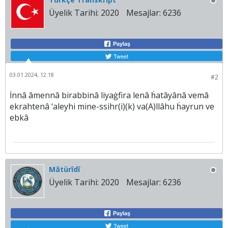
Üyelik Tarihi:
2020
Mesajlar:
6236
Paylaş
Tweet
03.01.2024, 12:18
#2
İnnâ âmennâ birabbinâ liyaġfira lenâ ḣatâyânâ vemâ
ekrahtenâ ‘aleyhi mine-ssihr(i)(k) va(A)llâhu ḣayrun ve
ebkâ
Mâtürîdî
Üyelik Tarihi:
2020
Mesajlar:
6236
Paylaş
Tweet