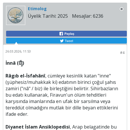
Etimolog
Üyelik Tarihi:
2025
Mesajlar:
6236
Paylaş
Tweet
26.03.2026, 11:53
#4
İnnâ (إِنَّا)
Râgıb el-İsfahânî
, cümleye kesinlik katan "inne"
(şüphesiz/muhakkak ki) edatının birinci çoğul şahıs
zamiri ("nâ" / biz) ile birleştiğini belirtir. Sihirbazların
bu edatı kullanarak, Firavun'un ölüm tehditleri
karşısında imanlarında en ufak bir sarsılma veya
tereddüt olmadığını mutlak bir dille beyan ettiklerini
ifade eder.
Diyanet İslam Ansiklopedisi
, Arap belagatinde bu