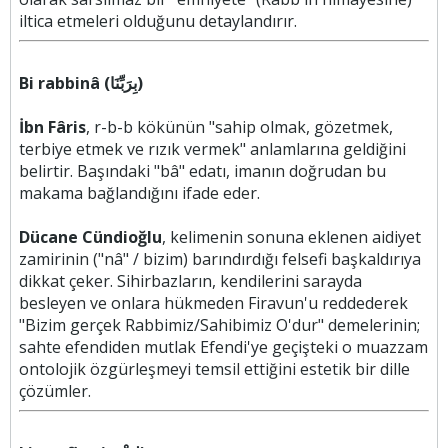
iltica etmeleri olduğunu detaylandırır.
Bi rabbinâ (بِرَبِّنَا)
İbn Fâris
, r-b-b kökünün "sahip olmak, gözetmek,
terbiye etmek ve rızık vermek" anlamlarına geldiğini
belirtir. Başındaki "bâ" edatı, imanın doğrudan bu
makama bağlandığını ifade eder.
Dücane Cündioğlu
, kelimenin sonuna eklenen aidiyet
zamirinin ("nâ" / bizim) barındırdığı felsefi başkaldırıya
dikkat çeker. Sihirbazların, kendilerini sarayda
besleyen ve onlara hükmeden Firavun'u reddederek
"Bizim gerçek Rabbimiz/Sahibimiz O'dur" demelerinin;
sahte efendiden mutlak Efendi'ye geçişteki o muazzam
ontolojik özgürleşmeyi temsil ettiğini estetik bir dille
çözümler.