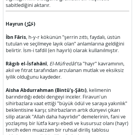
sabitlediğini aktarır.
Hayrun (خَيْرٌ)
İbn Fâris
, h-y-r kökünün "şerrin zıttı, faydalı, üstün
tutulan ve seçilmeye layık olan" anlamlarına geldiğini
belirtir. İsm-i tafdil (en hayırlı) olarak kullanılmıştır.
Râgıb el-İsfahânî
,
El-Müfredât
'ta "hayr" kavramının,
akıl ve fıtrat tarafından arzulanan mutlak ve eksiksiz
iyilik olduğunu kaydeder.
Aisha Abdurrahman (Bintü'ş-Şâtı)
, kelimenin
barındırdığı edebi dengeyi inceler. Firavun'un
sihirbazlara vaat ettiği "büyük ödül ve saraya yakınlık"
beklentisine karşı; sihirbazların artık dünyevi çıkarı
silip atarak "Allah daha hayırlıdır" demelerinin, fani ve
yozlaşmış bir lütfa karşı ebedi ve kusursuz olanı (hayr)
tercih eden muazzam bir ruhsal diriliş tablosu