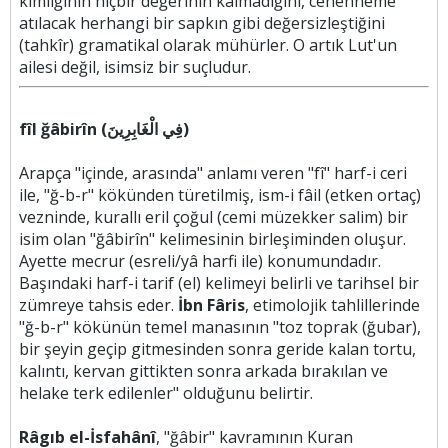
kimliğinin hiçbir değerinin kalmadığını, cehenneme
atılacak herhangi bir sapkın gibi değersizleştiğini
(tahkîr) gramatikal olarak mühürler. O artık Lut'un
ailesi değil, isimsiz bir suçludur.
fîl ğâbirîn (فِي الْغَابِرِينَ)
Arapça "içinde, arasında" anlamı veren "fî" harf-i ceri
ile, "ğ-b-r" kökünden türetilmiş, ism-i fâil (etken ortaç)
vezninde, kurallı eril çoğul (cemi müzekker salim) bir
isim olan "ğâbirîn" kelimesinin birleşiminden oluşur.
Ayette mecrur (esreli/yâ harfi ile) konumundadır.
Başındaki harf-i tarif (el) kelimeyi belirli ve tarihsel bir
zümreye tahsis eder.
İbn Fâris
, etimolojik tahlillerinde
"ğ-b-r" kökünün temel manasının "toz toprak (ğubar),
bir şeyin geçip gitmesinden sonra geride kalan tortu,
kalıntı, kervan gittikten sonra arkada bırakılan ve
helake terk edilenler" olduğunu belirtir.
Râgıb el-İsfahânî
, "ğâbir" kavramının Kuran