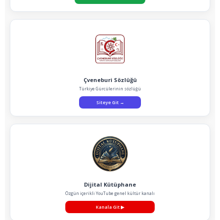
Çveneburi Sözlüğü
Türkiye Gürcülerinin sözlüğü
Siteye Git
→
Dijital Kütüphane
Özgün içerikli YouTube genel kültür kanalı
Kanala Git
▶