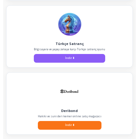
Türkçe Satranç
Bilgisayara ve yapay zekaya karşı Türkçe satranç oyunu
İndir
⬇️
Deribond
Hakiki ve suni deri kemer online satış mağazası
İndir
⬇️