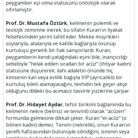
peygamber eşi olma statüsünü ontolojik olarak
sıfırlamıştır.
Prof. Dr. Mustafa Öztürk
, kelimenin polemik ve
teolojik zeminine inerek; bu sıfatın Kuran'ın liyakat
felsefesindeki yerini tahlil eder. Mekke müşrikleri
soylarıyla, atalarıyla ve kabile bağlarıyla övünüp
kurtuluşu genetik bir hak sanıyorlardı. Kuran,
peygamberin kendi yatağındaki eşini bile, inançsızlığı
sebebiyle "helak edilen sıradan bir acûz" (ihtiyar kadın)
statüsüne düşürerek; ilahi adaletin önünde hiç
kimsenin kan veya evlilik bağıyla VIP (ayrıcalıklı) bir
kurtuluş bileti alamayacağını, tevhidin tek geçer akçe
olduğunu dildeki bu acımasız tasvirle yüzlerine çarpar.
Prof. Dr. Hidayet Aydar
, tefsir birikimi bağlamında bu
kelimenin nekre (belirsiz ve tenvinli) olarak "acûzen"
formunda gelmesine dikkat çeker. Kuran "el-acûz" (o
bilinen kadın) demez. Tenvin (nekrelik), onun Kuran'ın
şerefli hafızasından bütünüyle silindiğini, isminin veya