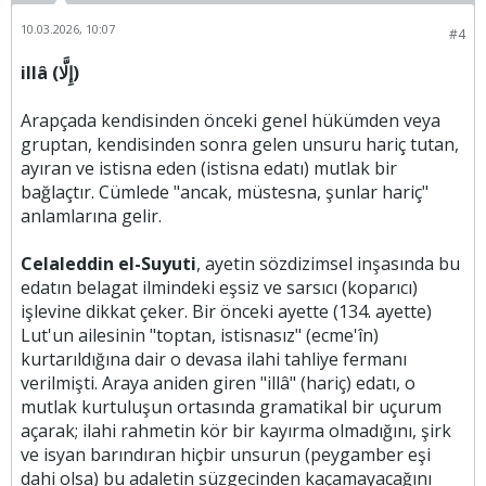
10.03.2026, 10:07
#4
illâ (إِلَّا)
Arapçada kendisinden önceki genel hükümden veya
gruptan, kendisinden sonra gelen unsuru hariç tutan,
ayıran ve istisna eden (istisna edatı) mutlak bir
bağlaçtır. Cümlede "ancak, müstesna, şunlar hariç"
anlamlarına gelir.
Celaleddin el-Suyuti
, ayetin sözdizimsel inşasında bu
edatın belagat ilmindeki eşsiz ve sarsıcı (koparıcı)
işlevine dikkat çeker. Bir önceki ayette (134. ayette)
Lut'un ailesinin "toptan, istisnasız" (ecme'în)
kurtarıldığına dair o devasa ilahi tahliye fermanı
verilmişti. Araya aniden giren "illâ" (hariç) edatı, o
mutlak kurtuluşun ortasında gramatikal bir uçurum
açarak; ilahi rahmetin kör bir kayırma olmadığını, şirk
ve isyan barındıran hiçbir unsurun (peygamber eşi
dahi olsa) bu adaletin süzgecinden kaçamayacağını