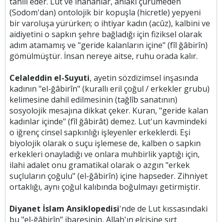
tahlil eder. Lut ve inananlar, ahlaki çürümeden
(Sodom'dan) ontolojik bir kopuşla (hicretle) yepyeni
bir varoluşa yürürken; o ihtiyar kadın (acûz), kalbini ve
aidiyetini o sapkın şehre bağladığı için fiziksel olarak
adım atamamış ve "geride kalanların içine" (fîl ğâbirîn)
gömülmüştür. İnsan nereye aitse, ruhu orada kalır.
Celaleddin el-Suyuti
, ayetin sözdizimsel inşasında
kadının "el-ğâbirîn" (kurallı eril çoğul / erkekler grubu)
kelimesine dahil edilmesinin (tağlîb sanatının)
sosyolojik mesajına dikkat çeker. Kuran, "geride kalan
kadınlar içinde" (fîl ğâbirât) demez. Lut'un kavmindeki
o iğrenç cinsel sapkınlığı işleyenler erkeklerdi. Eşi
biyolojik olarak o suçu işlemese de, kalben o sapkın
erkekleri onayladığı ve onlara muhbirlik yaptığı için,
ilahi adalet onu gramatikal olarak o azgın "erkek
suçluların çoğulu" (el-ğâbirîn) içine hapseder. Zihniyet
ortaklığı, aynı çoğul kalıbında boğulmayı getirmiştir.
Diyanet İslam Ansiklopedisi
'nde de Lut kıssasındaki
bu "el-ğâbirîn" ibaresinin, Allah'ın elçisine sırt