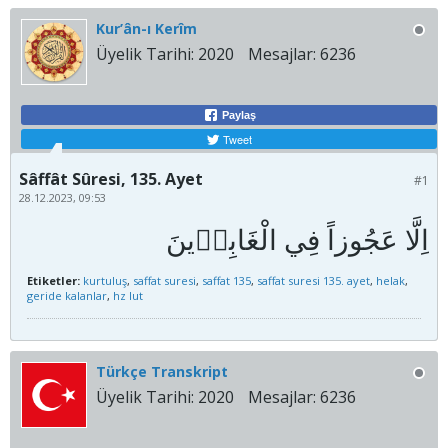
Kur’ân-ı Kerîm
Üyelik Tarihi:
2020
Mesajlar:
6236
Paylaş
Tweet
Sâffât Sûresi, 135. Ayet
#1
28.12.2023, 09:53
Etiketler:
kurtuluş
,
saffat suresi
,
saffat 135
,
saffat suresi 135. ayet
,
helak
,
geride kalanlar
,
hz lut
Türkçe Transkript
Üyelik Tarihi:
2020
Mesajlar:
6236