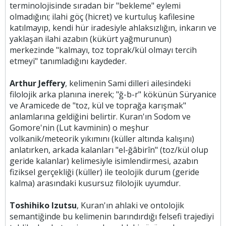
terminolojisinde sıradan bir "bekleme" eylemi
olmadığını; ilahi göç (hicret) ve kurtuluş kafilesine
katılmayıp, kendi hür iradesiyle ahlaksızlığın, inkarın ve
yaklaşan ilahi azabın (kükürt yağmurunun)
merkezinde "kalmayı, toz toprak/kül olmayı tercih
etmeyi" tanımladığını kaydeder.
Arthur Jeffery
, kelimenin Sami dilleri ailesindeki
filolojik arka planına inerek; "ğ-b-r" kökünün Süryanice
ve Aramicede de "toz, kül ve toprağa karışmak"
anlamlarına geldiğini belirtir. Kuran'ın Sodom ve
Gomore'nin (Lut kavminin) o meşhur
volkanik/meteorik yıkımını (küller altında kalışını)
anlatırken, arkada kalanları "el-ğâbirîn" (toz/kül olup
geride kalanlar) kelimesiyle isimlendirmesi, azabın
fiziksel gerçekliği (küller) ile teolojik durum (geride
kalma) arasındaki kusursuz filolojik uyumdur.
Toshihiko Izutsu
, Kuran'ın ahlaki ve ontolojik
semantiğinde bu kelimenin barındırdığı felsefi trajediyi