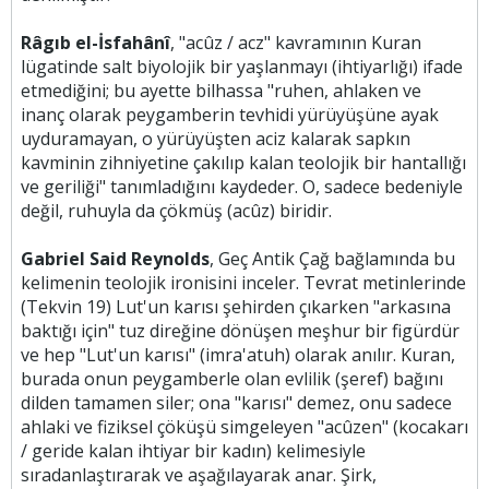
Râgıb el-İsfahânî
, "acûz / acz" kavramının Kuran
lügatinde salt biyolojik bir yaşlanmayı (ihtiyarlığı) ifade
etmediğini; bu ayette bilhassa "ruhen, ahlaken ve
inanç olarak peygamberin tevhidi yürüyüşüne ayak
uyduramayan, o yürüyüşten aciz kalarak sapkın
kavminin zihniyetine çakılıp kalan teolojik bir hantallığı
ve geriliği" tanımladığını kaydeder. O, sadece bedeniyle
değil, ruhuyla da çökmüş (acûz) biridir.
Gabriel Said Reynolds
, Geç Antik Çağ bağlamında bu
kelimenin teolojik ironisini inceler. Tevrat metinlerinde
(Tekvin 19) Lut'un karısı şehirden çıkarken "arkasına
baktığı için" tuz direğine dönüşen meşhur bir figürdür
ve hep "Lut'un karısı" (imra'atuh) olarak anılır. Kuran,
burada onun peygamberle olan evlilik (şeref) bağını
dilden tamamen siler; ona "karısı" demez, onu sadece
ahlaki ve fiziksel çöküşü simgeleyen "acûzen" (kocakarı
/ geride kalan ihtiyar bir kadın) kelimesiyle
sıradanlaştırarak ve aşağılayarak anar. Şirk,