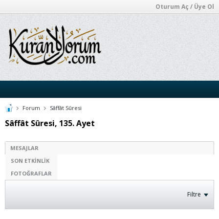
Oturum Aç / Üye Ol
Forum
Sâffât Sûresi
Sâffât Sûresi, 135. Ayet
MESAJLAR
SON ETKINLIK
FOTOĞRAFLAR
Filtre