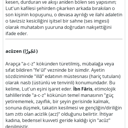
kesen, durduran ve akışı aniden bölen ses yapısının;
Lut'un kafilesi şehirden çıkarken arkada bırakılan o
son kişinin kopuşunu, o devasa ayrılığı ve ilahi adaletin
o tavizsiz kesiciliğini işitsel bir sahne (ses imgesi)
olarak muhatabın şuuruna doğrudan nakşettiğini
ifade eder.
acûzen (عَجُوزًا)
Arapça "a-c-z" kökünden türetilmiş, mübalağa veya
sıfat bildiren "fe'ûl" vezninde bir isimdir. Ayetin
sözdiziminde "illâ" edatının müstesnası (hariç tutulanı)
olarak nasb (üstünlü ve tenvinli) konumundadır. Bu
kelime, Lut'un eşini işaret eder.
İbn Fâris
, etimolojik
tahlillerinde "a-c-z" kökünün temel manasının "güç
yetirememek, zayıflık, bir şeyin gerisinde kalmak,
sonuna düşmek, takatin kesilmesi ve gençliğin/diriliğin
tam zıttı olan acizlik (acz)" olduğunu belirtir. İhtiyar
kadına, bedensel kuvveti geride kaldığı için "acûz"
denilmiştir.