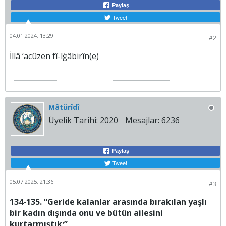
Paylaş
Tweet
04.01.2024, 13:29
#2
İllâ ‘acûzen fî-lġâbirîn(e)
Mâtürîdî
Üyelik Tarihi:
2020
Mesajlar:
6236
Paylaş
Tweet
05.07.2025, 21:36
#3
134-135
. “Geride kalanlar arasında bırakılan yaşlı
bir kadın dışında onu ve bütün ailesini
kurtarmıştık;”