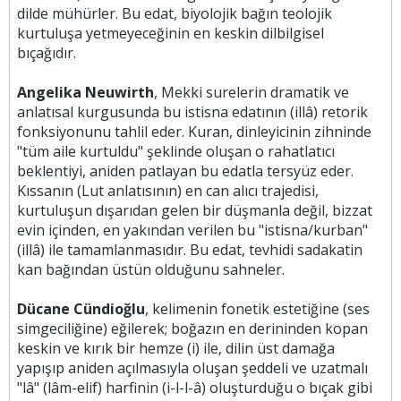
dilde mühürler. Bu edat, biyolojik bağın teolojik
kurtuluşa yetmeyeceğinin en keskin dilbilgisel
bıçağıdır.
Angelika Neuwirth
, Mekki surelerin dramatik ve
anlatısal kurgusunda bu istisna edatının (illâ) retorik
fonksiyonunu tahlil eder. Kuran, dinleyicinin zihninde
"tüm aile kurtuldu" şeklinde oluşan o rahatlatıcı
beklentiyi, aniden patlayan bu edatla tersyüz eder.
Kıssanın (Lut anlatısının) en can alıcı trajedisi,
kurtuluşun dışarıdan gelen bir düşmanla değil, bizzat
evin içinden, en yakından verilen bu "istisna/kurban"
(illâ) ile tamamlanmasıdır. Bu edat, tevhidi sadakatin
kan bağından üstün olduğunu sahneler.
Dücane Cündioğlu
, kelimenin fonetik estetiğine (ses
simgeciliğine) eğilerek; boğazın en derininden kopan
keskin ve kırık bir hemze (i) ile, dilin üst damağa
yapışıp aniden açılmasıyla oluşan şeddeli ve uzatmalı
"lâ" (lâm-elif) harfinin (i-l-l-â) oluşturduğu o bıçak gibi