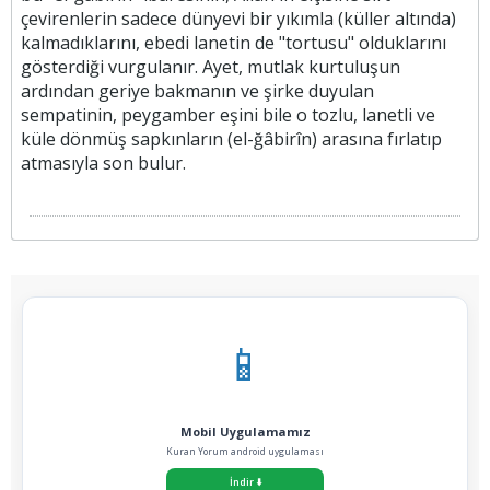
çevirenlerin sadece dünyevi bir yıkımla (küller altında)
kalmadıklarını, ebedi lanetin de "tortusu" olduklarını
gösterdiği vurgulanır. Ayet, mutlak kurtuluşun
ardından geriye bakmanın ve şirke duyulan
sempatinin, peygamber eşini bile o tozlu, lanetli ve
küle dönmüş sapkınların (el-ğâbirîn) arasına fırlatıp
atmasıyla son bulur.
📱
Mobil Uygulamamız
Kuran Yorum android uygulaması
İndir
⬇️