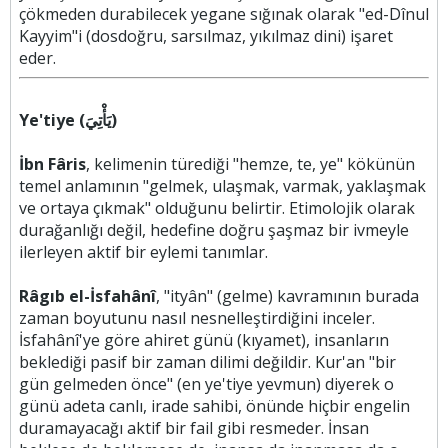
çökmeden durabilecek yegane sığınak olarak "ed-Dînul
Kayyim"i (dosdoğru, sarsılmaz, yıkılmaz dini) işaret
eder.
Ye'tiye (يَأْتِيَ)
İbn Fâris
, kelimenin türediği "hemze, te, ye" kökünün
temel anlamının "gelmek, ulaşmak, varmak, yaklaşmak
ve ortaya çıkmak" olduğunu belirtir. Etimolojik olarak
durağanlığı değil, hedefine doğru şaşmaz bir ivmeyle
ilerleyen aktif bir eylemi tanımlar.
Râgıb el-İsfahânî
, "ityân" (gelme) kavramının burada
zaman boyutunu nasıl nesnelleştirdiğini inceler.
İsfahânî'ye göre ahiret günü (kıyamet), insanların
beklediği pasif bir zaman dilimi değildir. Kur'an "bir
gün gelmeden önce" (en ye'tiye yevmun) diyerek o
günü adeta canlı, irade sahibi, önünde hiçbir engelin
duramayacağı aktif bir fail gibi resmeder. İnsan