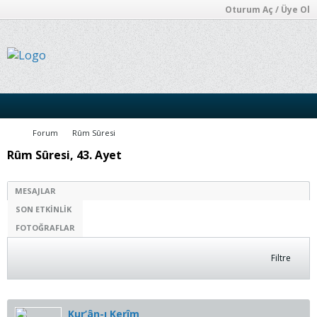
Oturum Aç / Üye Ol
Forum
Rûm Sûresi
Rûm Sûresi, 43. Ayet
MESAJLAR
SON ETKINLIK
FOTOĞRAFLAR
Filtre
Kur’ân-ı Kerîm