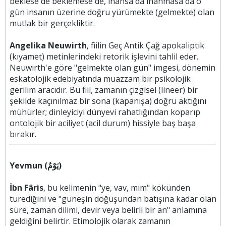
beklese de beklemese de, inansa da inanmasa da o
gün insanın üzerine doğru yürümekte (gelmekte) olan
mutlak bir gerçekliktir.
Angelika Neuwirth
, fiilin Geç Antik Çağ apokaliptik
(kıyamet) metinlerindeki retorik işlevini tahlil eder.
Neuwirth'e göre "gelmekte olan gün" imgesi, dönemin
eskatolojik edebiyatında muazzam bir psikolojik
gerilim aracıdır. Bu fiil, zamanın çizgisel (lineer) bir
şekilde kaçınılmaz bir sona (kapanışa) doğru aktığını
mühürler; dinleyiciyi dünyevi rahatlığından koparıp
ontolojik bir aciliyet (acil durum) hissiyle baş başa
bırakır.
Yevmun (يَوْمٌ)
İbn Fâris
, bu kelimenin "ye, vav, mim" kökünden
türediğini ve "güneşin doğuşundan batışına kadar olan
süre, zaman dilimi, devir veya belirli bir an" anlamına
geldiğini belirtir. Etimolojik olarak zamanın