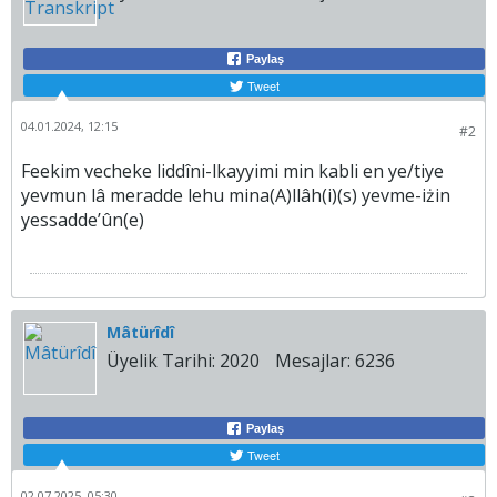
Paylaş
Tweet
04.01.2024, 12:15
#2
Feekim vecheke liddîni-lkayyimi min kabli en ye/tiye
yevmun lâ meradde lehu mina(A)llâh(i)(s) yevme-iżin
yessadde’ûn(e)
Mâtürîdî
Üyelik Tarihi:
2020
Mesajlar:
6236
Paylaş
Tweet
02.07.2025, 05:30