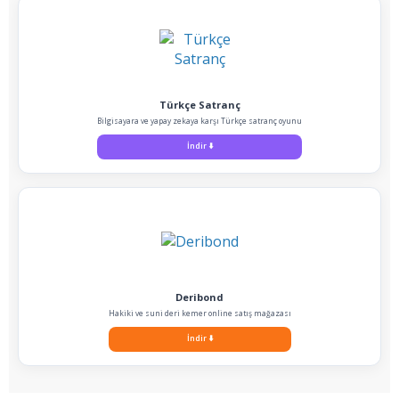
Türkçe Satranç
Bilgisayara ve yapay zekaya karşı Türkçe satranç oyunu
İndir
⬇️
Deribond
Hakiki ve suni deri kemer online satış mağazası
İndir
⬇️