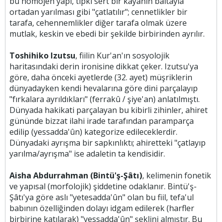
bu homojen yapı, tıpkı sert bir kayanın baltayla
ortadan yarılması gibi "çatlatılır"; cennetlikler bir
tarafa, cehennemlikler diğer tarafa olmak üzere
mutlak, keskin ve ebedi bir şekilde birbirinden ayrılır.
Toshihiko Izutsu
, fiilin Kur'an'ın sosyolojik
haritasındaki derin ironisine dikkat çeker. Izutsu'ya
göre, daha önceki ayetlerde (32. ayet) müşriklerin
dünyadayken kendi hevalarına göre dini parçalayıp
"fırkalara ayrıldıkları" (ferrakû / şiye'an) anlatılmıştı.
Dünyada hakikati parçalayan bu kibirli zihinler, ahiret
gününde bizzat ilahi irade tarafından paramparça
edilip (yessadda'ûn) kategorize edileceklerdir.
Dünyadaki ayrışma bir sapkınlıktı; ahiretteki "çatlayıp
yarılma/ayrışma" ise adaletin ta kendisidir.
Aisha Abdurrahman (Bintü'ş-Şâtı)
, kelimenin fonetik
ve yapısal (morfolojik) şiddetine odaklanır. Bintü'ş-
Şâtı'ya göre aslı "yetesadda'ûn" olan bu fiil, tefa'ul
babının özelliğinden dolayı idgam edilerek (harfler
birbirine katılarak) "yessadda'ûn" şeklini almıştır. Bu