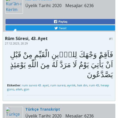
Üyelik Tarihi:
2020
Mesajlar:
6236
Paylaş
Tweet
Rûm Sûresi, 43. Ayet
#1
27.12.2023, 20:29
فَاَقِمْ وَجْهَكَ لِلدّ۪ينِ الْقَيِّمِ مِنْ قَبْلِ
اَنْ يَأْتِيَ يَوْمٌ لَا مَرَدَّ لَهُ مِنَ اللّٰهِ يَوْمَئِذٍ
Etiketler:
rum suresi 43. ayet
,
rum suresi
,
ayrılık
,
hak din
,
rum 43
,
hesap
günü
,
allah
,
gün
Türkçe Transkript
Üyelik Tarihi:
2020
Mesajlar:
6236