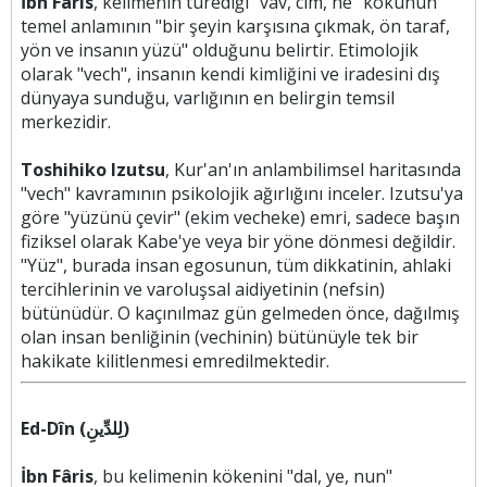
İbn Fâris
, kelimenin türediği "vav, cim, he" kökünün
temel anlamının "bir şeyin karşısına çıkmak, ön taraf,
yön ve insanın yüzü" olduğunu belirtir. Etimolojik
olarak "vech", insanın kendi kimliğini ve iradesini dış
dünyaya sunduğu, varlığının en belirgin temsil
merkezidir.
Toshihiko Izutsu
, Kur'an'ın anlambilimsel haritasında
"vech" kavramının psikolojik ağırlığını inceler. Izutsu'ya
göre "yüzünü çevir" (ekim vecheke) emri, sadece başın
fiziksel olarak Kabe'ye veya bir yöne dönmesi değildir.
"Yüz", burada insan egosunun, tüm dikkatinin, ahlaki
tercihlerinin ve varoluşsal aidiyetinin (nefsin)
bütünüdür. O kaçınılmaz gün gelmeden önce, dağılmış
olan insan benliğinin (vechinin) bütünüyle tek bir
hakikate kilitlenmesi emredilmektedir.
Ed-Dîn (لِلدِّينِ)
İbn Fâris
, bu kelimenin kökenini "dal, ye, nun"