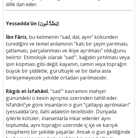
dille ilan eder.
Yessadda'ûn (يَصَّدَّعُونَ)
İbn Fâris
, bu kelimenin "sad, dal, ayın" kökünden
türediğini ve temel anlamının "katı bir şeyin yarılması,
çatlaması, parçalanması ve ikiye ayrılması" olduğunu
belirtir. Etimolojik olarak "sad'", kağıdın yırtılması veya
ipin kopması gibi değil; kayanın, camın veya toprağın
büyük bir şiddetle, gürültüyle ve bir daha asla
birleşemeyecek şekilde ortadan yarılmasıdır.
Râgıb el-İsfahânî
, "sad'" kavramını mahşer
günündeki o kesin ayrışma üzerinden tahlil eder.
İsfahânî'ye göre insanların o gün "çatlayıp ayrılmaları"
(yessadda'ûn), ilahi adaletin tecellisidir. Dünyada
iyilerle kötüler, inananlarla inkar edenler aynı
toplumda, aynı toprağın üzerinde iç içe ve karışık
(müphem) bir şekilde yaşarlar. Ancak o gün geldiğinde