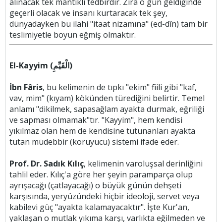
alınacak tek mantıklı tedbirdir. Zira o gün geldiğinde
geçerli olacak ve insanı kurtaracak tek şey,
dünyadayken bu ilahi "itaat nizamına" (ed-dîn) tam bir
teslimiyetle boyun eğmiş olmaktır.
El-Kayyim (الْقَيِّمِ)
İbn Fâris
, bu kelimenin de tıpkı "ekim" fiili gibi "kaf,
vav, mim" (kıyam) kökünden türediğini belirtir. Temel
anlamı "dikilmek, sapasağlam ayakta durmak, eğriliği
ve sapması olmamak"tır. "Kayyim", hem kendisi
yıkılmaz olan hem de kendisine tutunanları ayakta
tutan müdebbir (koruyucu) sistemi ifade eder.
Prof. Dr. Sadık Kılıç
, kelimenin varoluşsal derinliğini
tahlil eder. Kılıç'a göre her şeyin paramparça olup
ayrışacağı (çatlayacağı) o büyük günün dehşeti
karşısında, yeryüzündeki hiçbir ideoloji, servet veya
kabilevi güç "ayakta kalamayacaktır". İşte Kur'an,
yaklaşan o mutlak yıkıma karşı, varlıkta eğilmeden ve