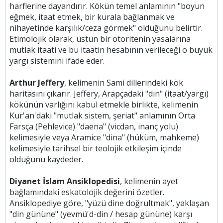
harflerine dayandırır. Kökün temel anlamının "boyun
eğmek, itaat etmek, bir kurala bağlanmak ve
nihayetinde karşılık/ceza görmek" olduğunu belirtir.
Etimolojik olarak, üstün bir otoritenin yasalarına
mutlak itaati ve bu itaatin hesabının verileceği o büyük
yargı sistemini ifade eder.
Arthur Jeffery
, kelimenin Sami dillerindeki kök
haritasını çıkarır. Jeffery, Arapçadaki "din" (itaat/yargı)
kökünün varlığını kabul etmekle birlikte, kelimenin
Kur'an'daki "mutlak sistem, şeriat" anlamının Orta
Farsça (Pehlevice) "daena" (vicdan, inanç yolu)
kelimesiyle veya Aramice "dina" (hüküm, mahkeme)
kelimesiyle tarihsel bir teolojik etkileşim içinde
olduğunu kaydeder.
Diyanet İslam Ansiklopedisi
, kelimenin ayet
bağlamındaki eskatolojik değerini özetler.
Ansiklopediye göre, "yüzü dine doğrultmak", yaklaşan
"din gününe" (yevmü'd-din / hesap gününe) karşı