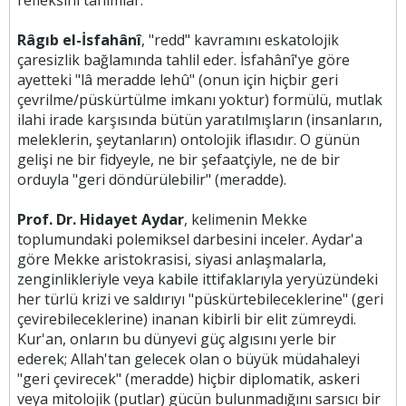
refleksini tanımlar.
Râgıb el-İsfahânî
, "redd" kavramını eskatolojik
çaresizlik bağlamında tahlil eder. İsfahânî'ye göre
ayetteki "lâ meradde lehû" (onun için hiçbir geri
çevrilme/püskürtülme imkanı yoktur) formülü, mutlak
ilahi irade karşısında bütün yaratılmışların (insanların,
meleklerin, şeytanların) ontolojik iflasıdır. O günün
gelişi ne bir fidyeyle, ne bir şefaatçiyle, ne de bir
orduyla "geri döndürülebilir" (meradde).
Prof. Dr. Hidayet Aydar
, kelimenin Mekke
toplumundaki polemiksel darbesini inceler. Aydar'a
göre Mekke aristokrasisi, siyasi anlaşmalarla,
zenginlikleriyle veya kabile ittifaklarıyla yeryüzündeki
her türlü krizi ve saldırıyı "püskürtebileceklerine" (geri
çevirebileceklerine) inanan kibirli bir elit zümreydi.
Kur'an, onların bu dünyevi güç algısını yerle bir
ederek; Allah'tan gelecek olan o büyük müdahaleyi
"geri çevirecek" (meradde) hiçbir diplomatik, askeri
veya mitolojik (putlar) gücün bulunmadığını sarsıcı bir