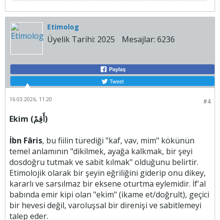
Etimolog
Üyelik Tarihi:
2025
Mesajlar:
6236
Paylaş
Tweet
16.03.2026, 11:20
#4
Ekim (أَقِمْ)
İbn Fâris
, bu fiilin türediği "kaf, vav, mim" kökünün
temel anlamının "dikilmek, ayağa kalkmak, bir şeyi
dosdoğru tutmak ve sabit kılmak" olduğunu belirtir.
Etimolojik olarak bir şeyin eğriliğini giderip onu dikey,
kararlı ve sarsılmaz bir eksene oturtma eylemidir. İf'al
babında emir kipi olan "ekim" (ikame et/doğrult), geçici
bir hevesi değil, varoluşsal bir direnişi ve sabitlemeyi
talep eder.