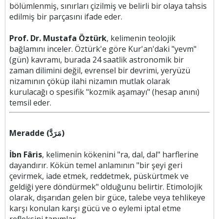
bölümlenmiş, sınırları çizilmiş ve belirli bir olaya tahsis
edilmiş bir parçasını ifade eder.
Prof. Dr. Mustafa Öztürk
, kelimenin teolojik
bağlamını inceler. Öztürk'e göre Kur'an'daki "yevm"
(gün) kavramı, burada 24 saatlik astronomik bir
zaman dilimini değil, evrensel bir devrimi, yeryüzü
nizamının çöküp ilahi nizamın mutlak olarak
kurulacağı o spesifik "kozmik aşamayı" (hesap anını)
temsil eder.
Meradde (مَرَدَّ)
İbn Fâris
, kelimenin kökenini "ra, dal, dal" harflerine
dayandırır. Kökün temel anlamının "bir şeyi geri
çevirmek, iade etmek, reddetmek, püskürtmek ve
geldiği yere döndürmek" olduğunu belirtir. Etimolojik
olarak, dışarıdan gelen bir güce, talebe veya tehlikeye
karşı konulan karşı gücü ve o eylemi iptal etme