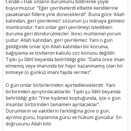
Cenâb-ı Hak onların durumunu bildirerek şöyle
buyurmuştur: “Eğer çevrilselerdi elbette kendilerine
yasaklanan fiillere yine döneceklerdi”. Buna göre ‘Allah
katından, geri çevrilemez’ sözünün şu mânaya gelmesi
mümkündür: Yani onlar geri çevrilmeyi istedikleri
duruma geri döndürülmezler. İkinci muhtemel yorum
şudur: Allah katından, geri çevrilemez. Yani o gün
geldiğinde onlar için Allah katından bir koruma,
bağışlama ve tövbenin kabulü söz konusu değildir.
Tıpkı şu İlâhî beyanda belirtildiği gibi: “Daha önce iman
etmemiş veya imanında bir hayır kazanmamış olan bir
kimseye (o günkü) imanı fayda vermez”.
O gün onlar birbirlerinden ayırtedileceklerdir. Yani
birbirinden ayrıştırılacaklardır. Tıpkı şu İlâhî beyanda
belirtildiği gibi: “Yine kıyâmet koptuğunda, işte o gün
insanlar birbirinden tamamen ayrılacaklar”.
Durumların ve vakitlerin farklılığına göre o gün,
ayrılma günü, toplanma günü ve hüküm günüdür. En
doğrusunu Allah bilir.​