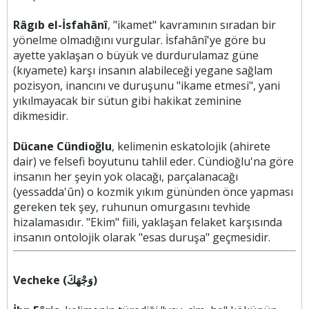
Râgıb el-İsfahânî
, "ikamet" kavramının sıradan bir
yönelme olmadığını vurgular. İsfahânî'ye göre bu
ayette yaklaşan o büyük ve durdurulamaz güne
(kıyamete) karşı insanın alabileceği yegane sağlam
pozisyon, inancını ve duruşunu "ikame etmesi", yani
yıkılmayacak bir sütun gibi hakikat zeminine
dikmesidir.
Dücane Cündioğlu
, kelimenin eskatolojik (ahirete
dair) ve felsefi boyutunu tahlil eder. Cündioğlu'na göre
insanın her şeyin yok olacağı, parçalanacağı
(yessadda'ûn) o kozmik yıkım gününden önce yapması
gereken tek şey, ruhunun omurgasını tevhide
hizalamasıdır. "Ekim" fiili, yaklaşan felaket karşısında
insanın ontolojik olarak "esas duruşa" geçmesidir.
Vecheke (وَجْهَكَ)