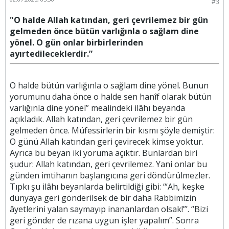
#3
"O halde Allah katından, geri çevrilemez bir gün
gelmeden önce bütün varlığınla o sağlam dine
yönel. O gün onlar birbirlerinden
ayırtedileceklerdir.”
O halde bütün varlığınla o sağlam dine yönel. Bunun
yorumunu daha önce o halde sen hanîf olarak bütün
varlığınla dine yönel” mealindeki ilâhı beyanda
açıkladık. Allah katından, geri çevrilemez bir gün
gelmeden önce. Müfessirlerin bir kısmı şöyle demiştir:
O günü Allah katından geri çevirecek kimse yoktur.
Ayrıca bu beyan iki yoruma açıktır. Bunlardan biri
şudur: Allah katından, geri çevrilemez. Yani onlar bu
günden imtihanın başlangıcına geri döndürülmezler.
Tıpkı şu ilâhı beyanlarda belirtildiği gibi: ‘“Ah, keşke
dünyaya geri gönderilsek de bir daha Rabbimizin
âyetlerini yalan saymayıp inananlardan olsak!”’. “Bizi
geri gönder de rızana uygun işler yapalım”. Sonra