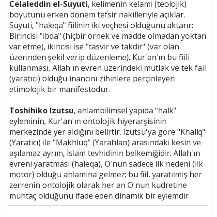
Celaleddin el-Suyuti
, kelimenin kelami (teolojik)
boyutunu erken dönem tefsir nakilleriyle açıklar.
Suyuti, "haleqa" fiilinin iki veçhesi olduğunu aktarır:
Birincisi "ibda" (hiçbir örnek ve madde olmadan yoktan
var etme), ikincisi ise "tasvir ve takdir" (var olan
üzerinden şekil verip düzenleme). Kur'an'ın bu fiili
kullanması, Allah'ın evren üzerindeki mutlak ve tek fail
(yaratıcı) olduğu inancını zihinlere perçinleyen
etimolojik bir manifestodur.
Toshihiko Izutsu
, anlambilimsel yapıda "halk"
eyleminin, Kur'an'ın ontolojik hiyerarşisinin
merkezinde yer aldığını belirtir. Izutsu'ya göre "Khaliq"
(Yaratıcı) ile "Makhluq" (Yaratılan) arasındaki kesin ve
aşılamaz ayrım, İslam tevhidinin belkemiğidir. Allah'ın
evreni yaratması (haleqa), O'nun sadece ilk nedeni (ilk
motor) olduğu anlamına gelmez; bu fiil, yaratılmış her
zerrenin ontolojik olarak her an O'nun kudretine
muhtaç olduğunu ifade eden dinamik bir eylemdir.