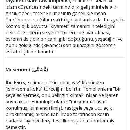
Diyanet İslam Ansiklopedisi
, kelimenin kelam ve
İslam düşüncesindeki terminolojik gelişimini ele alır.
Ansiklopedi, "ecel" kelimesinin genellikle insan
ömrünün sonu (ölüm vakti) için kullanılsa da, bu ayette
kozmolojik boyutta "kıyamet" zamanını nitelediğini
belirtir. Göklerin ve yerin "bir ecel ile" var olması,
evrenin de tipik bir canlı gibi doğduğunu, yaşadığını ve
günü geldiğinde (kıyamet) son bulacağını gösteren
eskatolojik bir kanıttır.
Musemmâ (مُّسَمًّى)
İbn Fâris
, kelimenin "sin, mim, vav" kökünden
(isim/sema kökü) türediğini belirtir. Temel anlamı "bir
şeye ad vermek, onu belirgin kılmak, nişan ve işaret
koymak"tır. Etimolojik olarak "musemmâ" (ismi
konulmuş, isimlendirilmiş), rastgele veya ucu açık
bırakılmamış; aksine ilahi irade tarafından kesin
hatlarla tayin edilmiş, tescillenmiş ve mühürlenmiş
demektir.