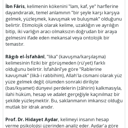
İbn Fâris
, kelimenin kökenini "lam, kaf, ye" harflerine
dayandırarak, temel anlamının "bir şeyle karşı karşıya
gelmek, yüzleşmek, kavuşmak ve buluşmak" olduğunu
belirtir. Etimolojik olarak kelime, uzaklığın ve ayrılığın
bitip, iki varlığın aracı olmaksızın doğrudan bir araya
gelmesini ifade eden mekansal veya ontolojik bir
temastır.
Râgıb el-İsfahânî
, "lika" (kavuşma/karşılaşma)
kelimesinin fiziki bir görüşmeden (rü'yet) farklı
olduğunu belirtir. İsfahânî'ye göre "Rablerine
kavuşmak" (likâ-i rabbihim), Allah'la cismani olarak yüz
yüze gelmek değil; ölümden sonraki dirilişte
(bas/kıyamet) dünyevi perdelerin (zâhirin) kalkmasıyla,
ilahi hüküm, hesap ve adalet gerçeğiyle kaçınılmaz bir
şekilde yüzleşmektir. Bu, saklanmanın imkansız olduğu
mutlak bir idrak anıdır.
Prof. Dr. Hidayet Aydar
, kelimeyi insanın hesap
verme psikolojisi üzerinden analiz eder. Aydar'a göre