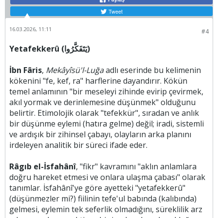
Tweet
16.03.2026, 11:11
#4
Yetafekkerû (يَتَفَكَّرُوا)
İbn Fâris
,
Mekâyîsü'l-Luğa
adlı eserinde bu kelimenin
kökenini "fe, kef, ra" harflerine dayandırır. Kökün
temel anlamının "bir meseleyi zihinde evirip çevirmek,
akıl yormak ve derinlemesine düşünmek" olduğunu
belirtir. Etimolojik olarak "tefekkür", sıradan ve anlık
bir düşünme eylemi (hatıra gelme) değil; iradi, sistemli
ve ardışık bir zihinsel çabayı, olayların arka planını
irdeleyen analitik bir süreci ifade eder.
Râgıb el-İsfahânî
, "fikr" kavramını "aklın anlamlara
doğru hareket etmesi ve onlara ulaşma çabası" olarak
tanımlar. İsfahânî'ye göre ayetteki "yetafekkerû"
(düşünmezler mi?) fiilinin tefe'ul babında (kalıbında)
gelmesi, eylemin tek seferlik olmadığını, süreklilik arz