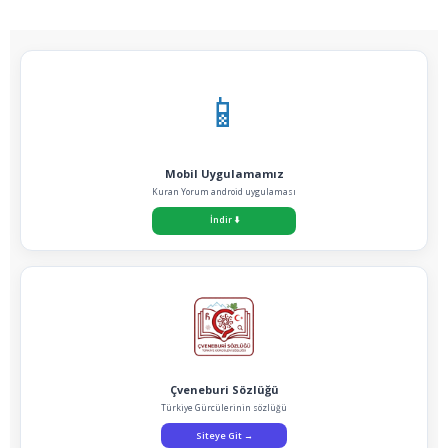
📱
Mobil Uygulamamız
Kuran Yorum android uygulaması
İndir
⬇️
Çveneburi Sözlüğü
Türkiye Gürcülerinin sözlüğü
Siteye Git
→