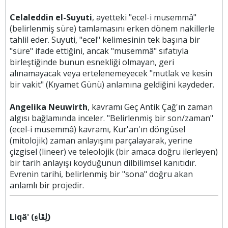
Celaleddin el-Suyuti
, ayetteki "ecel-i musemmâ"
(belirlenmiş süre) tamlamasını erken dönem nakillerle
tahlil eder. Suyuti, "ecel" kelimesinin tek başına bir
"süre" ifade ettiğini, ancak "musemmâ" sıfatıyla
birleştiğinde bunun esnekliği olmayan, geri
alınamayacak veya ertelenemeyecek "mutlak ve kesin
bir vakit" (Kıyamet Günü) anlamına geldiğini kaydeder.
Angelika Neuwirth
, kavramı Geç Antik Çağ'ın zaman
algısı bağlamında inceler. "Belirlenmiş bir son/zaman"
(ecel-i musemmâ) kavramı, Kur'an'ın döngüsel
(mitolojik) zaman anlayışını parçalayarak, yerine
çizgisel (lineer) ve teleolojik (bir amaca doğru ilerleyen)
bir tarih anlayışı koyduğunun dilbilimsel kanıtıdır.
Evrenin tarihi, belirlenmiş bir "sona" doğru akan
anlamlı bir projedir.
Liqâ' (لِقَاءِ)