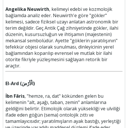
Angelika Neuwirth
, kelimeyi edebi ve kozmolojik
bağlamda analiz eder. Neuwirth'e göre "gökler"
kelimesi, sadece fiziksel uzayı anlatan astronomik bir
terim değildir. Geç Antik Çağ zihniyetinde gökler, ilahi
düzenin, kusursuzluğun ve ihtişamın (majestenin)
mekansal sembolüdür. Ayette "göklerin yaratılışının"
tefekkür objesi olarak sunulması, dinleyicinin yerel
bağlamından koparılıp evrensel ve mutlak bir ilahi
otorite fikriyle yüzleşmesini sağlayan retorik bir
araçtır.
El-Ard (الْأَرْضَ)
İbn Fâris
, "hemze, ra, dat" kökünden gelen bu
kelimenin "alt, aşağı, taban, zemin" anlamlarına
geldiğini belirtir. Etimolojik olarak yüksekliği ve ulviliği
ifade eden göğün (sema) ontolojik zıttı ve
tamamlayıcısıdır; yaratılmışların ayak bastığı, yerleştiği
ve üzerinde yaşadığı maddesel düzlemi ifade eder.