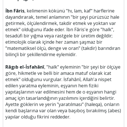
İbn Fâris
, kelimenin kökünü "hı, lam, kaf" harflerine
dayandırarak, temel anlamının "bir şeyi pürüzsüz hale
getirmek, ölçülendirmek, takdir etmek ve yoktan var
etmek" olduğunu ifade eder. İbn Fâris'e göre "halk",
tesadüfi bir yığma veya rastgele bir üretim değildir;
etimolojik olarak içinde her zaman şaşmaz bir
"matematiksel ölçü, denge ve oran" (takdir) barındıran
bilinçli bir şekillendirme eylemidir.
Râgıb el-İsfahânî
, "halk" eyleminin "bir şeyi bir ölçüye
göre, hikmetle ve belli bir amaca matuf olarak icat
etmek" olduğunu vurgular. İsfahânî, Allah'a nispet
edilen yaratma eyleminin, eşyanın hem fiziki
yapıtaşlarının var edilmesini hem de o eşyanın hangi
amaç için tasarlandığının yazılımını içerdiğini belirtir.
Ayette göklerin ve yerin "yaratılması" (haleqa), onların
kendi başlarına var olan veya başıboş bırakılmış (abes)
yapılar olduğu fikrini reddeder.