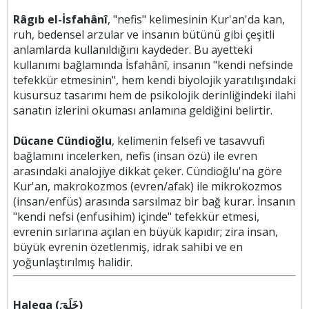
Râgıb el-İsfahânî
, "nefis" kelimesinin Kur'an'da kan,
ruh, bedensel arzular ve insanın bütünü gibi çeşitli
anlamlarda kullanıldığını kaydeder. Bu ayetteki
kullanımı bağlamında İsfahânî, insanın "kendi nefsinde
tefekkür etmesinin", hem kendi biyolojik yaratılışındaki
kusursuz tasarımı hem de psikolojik derinliğindeki ilahi
sanatın izlerini okuması anlamına geldiğini belirtir.
Dücane Cündioğlu
, kelimenin felsefi ve tasavvufi
bağlamını incelerken, nefis (insan özü) ile evren
arasındaki analojiye dikkat çeker. Cündioğlu'na göre
Kur'an, makrokozmos (evren/afak) ile mikrokozmos
(insan/enfüs) arasında sarsılmaz bir bağ kurar. İnsanın
"kendi nefsi (enfusihim) içinde" tefekkür etmesi,
evrenin sırlarına açılan en büyük kapıdır; zira insan,
büyük evrenin özetlenmiş, idrak sahibi ve en
yoğunlaştırılmış halidir.
Haleqa (خَلَقَ)