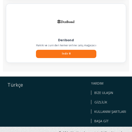
Deribond
Hakiki ve suni deri kemer online satış mağazası
İndir
⬇️
YARDIM
Türkçe
BIZE ULAŞIN
GIZLILIK
KULLANIM ŞARTLARI
BAŞA GIT