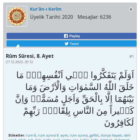
Kur’ân-ı Kerîm
Üyelik Tarihi:
2020
Mesajlar:
6236
Paylaş
Tweet
Rûm Sûresi, 8. Ayet
#1
27.12.2023, 20:12
اَوَلَمْ يَتَفَكَّرُوا ف۪ٓي اَنْفُسِهِمْ۠ مَا
خَلَقَ اللّٰهُ السَّمٰوَاتِ وَالْاَرْضَ وَمَا
بَيْنَهُمَٓا اِلَّا بِالْحَقِّ وَاَجَلٍ مُسَمًّىۜ وَاِنَّ
كَث۪يراً مِنَ النَّاسِ بِلِقَٓائِ۬ رَبِّهِمْ
Etiketler:
rum 8
,
rum suresi 8. ayet
,
rum suresi
,
gaflet
,
dünya hayatı
,
ilahi
vaad
,
allah
,
rab
,
hak
,
nefis
,
ecel
,
sema
,
arz
,
küfür
,
kafir
,
örtmek
,
gizlemek
,