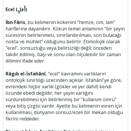
Ecel (أَجَلٍ)
İbn Fâris
, bu kelimenin kökenini "hemze, cim, lam"
harflerine dayandırır. Kökün temel anlamının "bir şeyin
süresinin belirlenmesi, sınırlandırılması, son bulacağı
nokta ve mühlet" olduğunu belirtir. Etimolojik olarak
"ecel", sonsuzluğu veya belirsizliği değil; önceden
takdir edilmiş, başı ve sonu olan ölçülebilir bir zaman
dilimini ifade eder.
Râgıb el-İsfahânî
, "ecel" kavramını varlıkların
ontolojik sınırlılığı üzerinden açıklar. İsfahânî'ye göre,
evrendeki hiçbir varlık (gökler ve yer dahil) kendi
özünde ebedi değildir; her şeyin varlığını
sürdürebilmesi için belirlenmiş bir "kullanım ömrü"
veya bitiş çizgisi vardır. Ayette bu kelimenin evren için
kullanılması, dünyanın sonsuz/ezeli bir mekan olduğu
fikrini reddeder.