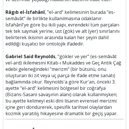
Râgıb el-İsfahânî
, "el-ard" kelimesinin burada "es-
semâvât" ile birlikte kullanılmasına odaklanır.
İsfahânî'ye göre bu ikili yapı, evrendeki tüm parçaları
tek tek saymak yerine, üst (gök) ve alt (yer) sınırlarını
belirterek ikisinin arasında kalan her şeyin dahil
edildiği kuşatıcı bir ontolojik ifadedir.
Gabriel Said Reynolds
, "gökler ve yer" (es-semâvât
vel-ard) ikilemesini Kitab-ı Mukaddes ve Geç Antik Çağ
edebi geleneğindeki "merizm" (bir bütünü, onu
oluşturan iki zıt veya uç parça ile ifade etme sanatı)
bağlamında okur. Reynolds'a göre Kur'an, önceki 3.
ayette "el-ard" kelimesini bölgesel bir coğrafya
(Bizans-Sasani savaşının alanı) olarak kullanmışken;
bu ayette kelimeyi eski dini lisanın evrensel merizmi
içine geri döndürerek, spesifik tarihsel olaylardan
kozmik yaratılış hikayesine dramatik bir geçiş yapar.