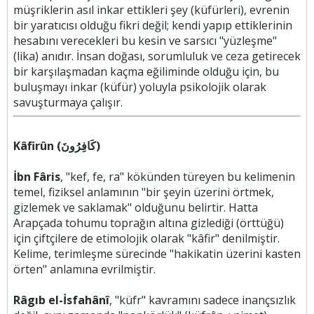
müşriklerin asıl inkar ettikleri şey (küfürleri), evrenin
bir yaratıcısı olduğu fikri değil; kendi yapıp ettiklerinin
hesabını verecekleri bu kesin ve sarsıcı "yüzleşme"
(lika) anıdır. İnsan doğası, sorumluluk ve ceza getirecek
bir karşılaşmadan kaçma eğiliminde olduğu için, bu
buluşmayı inkar (küfür) yoluyla psikolojik olarak
savuşturmaya çalışır.
Kâfirûn (كَافِرُونَ)
İbn Fâris
, "kef, fe, ra" kökünden türeyen bu kelimenin
temel, fiziksel anlamının "bir şeyin üzerini örtmek,
gizlemek ve saklamak" olduğunu belirtir. Hatta
Arapçada tohumu toprağın altına gizlediği (örttüğü)
için çiftçilere de etimolojik olarak "kâfir" denilmiştir.
Kelime, terimleşme sürecinde "hakikatin üzerini kasten
örten" anlamına evrilmiştir.
Râgıb el-İsfahânî
, "küfr" kavramını sadece inançsızlık