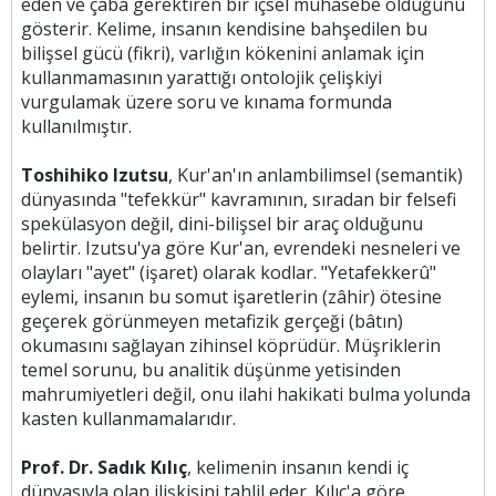
eden ve çaba gerektiren bir içsel muhasebe olduğunu
gösterir. Kelime, insanın kendisine bahşedilen bu
bilişsel gücü (fikri), varlığın kökenini anlamak için
kullanmamasının yarattığı ontolojik çelişkiyi
vurgulamak üzere soru ve kınama formunda
kullanılmıştır.
Toshihiko Izutsu
, Kur'an'ın anlambilimsel (semantik)
dünyasında "tefekkür" kavramının, sıradan bir felsefi
spekülasyon değil, dini-bilişsel bir araç olduğunu
belirtir. Izutsu'ya göre Kur'an, evrendeki nesneleri ve
olayları "ayet" (işaret) olarak kodlar. "Yetafekkerû"
eylemi, insanın bu somut işaretlerin (zâhir) ötesine
geçerek görünmeyen metafizik gerçeği (bâtın)
okumasını sağlayan zihinsel köprüdür. Müşriklerin
temel sorunu, bu analitik düşünme yetisinden
mahrumiyetleri değil, onu ilahi hakikati bulma yolunda
kasten kullanmamalarıdır.
Prof. Dr. Sadık Kılıç
, kelimenin insanın kendi iç
dünyasıyla olan ilişkisini tahlil eder. Kılıç'a göre