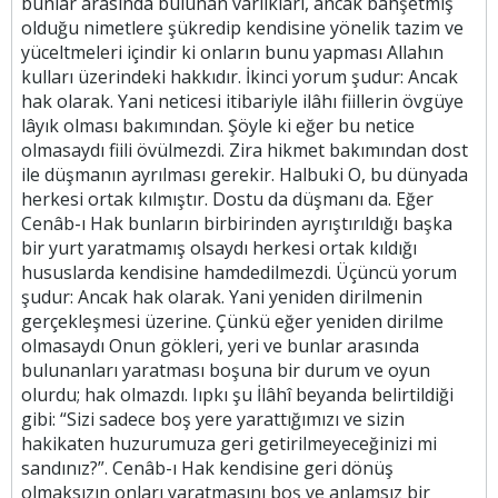
bunlar arasında bulunan varlıkları, ancak bahşetmiş
olduğu nimetlere şükredip kendisine yönelik tazim ve
yüceltmeleri içindir ki onların bunu yapması Allahın
kulları üzerindeki hakkıdır. İkinci yorum şudur: Ancak
hak olarak. Yani neticesi itibariyle ilâhı fiillerin övgüye
lâyık olması bakımından. Şöyle ki eğer bu netice
olmasaydı fiili övülmezdi. Zira hikmet bakımından dost
ile düşmanın ayrılması gerekir. Halbuki O, bu dünyada
herkesi ortak kılmıştır. Dostu da düşmanı da. Eğer
Cenâb-ı Hak bunların birbirinden ayrıştırıldığı başka
bir yurt yaratmamış olsaydı herkesi ortak kıldığı
hususlarda kendisine hamdedilmezdi. Üçüncü yorum
şudur: Ancak hak olarak. Yani yeniden dirilmenin
gerçekleşmesi üzerine. Çünkü eğer yeniden dirilme
olmasaydı Onun gökleri, yeri ve bunlar arasında
bulunanları yaratması boşuna bir durum ve oyun
olurdu; hak olmazdı. Iıpkı şu İlâhî beyanda belirtildiği
gibi: “Sizi sadece boş yere yarattığımızı ve sizin
hakikaten huzurumuza geri getirilmeyeceğinizi mi
sandınız?”. Cenâb-ı Hak kendisine geri dönüş
olmaksızın onları yaratmasını boş ve anlamsız bir