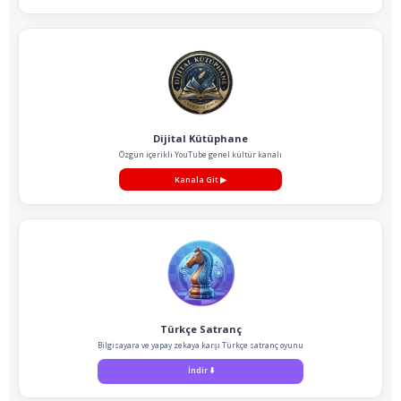
Dijital Kütüphane
Özgün içerikli YouTube genel kültür kanalı
Kanala Git
▶
Türkçe Satranç
Bilgisayara ve yapay zekaya karşı Türkçe satranç oyunu
İndir
⬇️