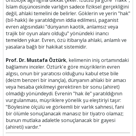
ontolojik ağırlığına dikkat çeker. Izutsu'ya göre "Hakk",
İslam düşüncesinde varlığın sadece fiziksel gerçekliğini
değil, ahlaki temelini de belirler. Göklerin ve yerin "hak"
(bil-hakk) ile yaratıldığının iddia edilmesi, paganist
evren algısındaki "dünyanın kaotik, anlamsız veya
trajik bir oyun alanı olduğu" yönündeki inancı
temelden yıkar. Evren, özü itibarıyla ahlaki, anlamlı ve
yasalara bağlı bir hakikat sistemidir.
Prof. Dr. Mustafa Öztürk
, kelimenin iniş ortamındaki
bağlamını inceler. Öztürk'e göre müşriklerin evren
algısı, onun bir yaratıcısı olduğunu kabul etse bile
(deizm benzeri bir inançla), dünyanın ahlaki bir amacı
veya hesaba çekilmeyi gerektiren bir sonu (ahiret)
olmadığı yönündeydi. Evrenin "hak ile" yaratıldığının
vurgulanması, müşriklere yönelik şu eleştiriyi taşır:
"Böylesine ölçülü ve görkemli bir varlık sahnesi, fani
bir ölümle sonuçlanacak manasız bir tiyatro olamaz;
bunun mutlaka adaletle sonuçlanacak bir gayesi
(ahireti) vardır."