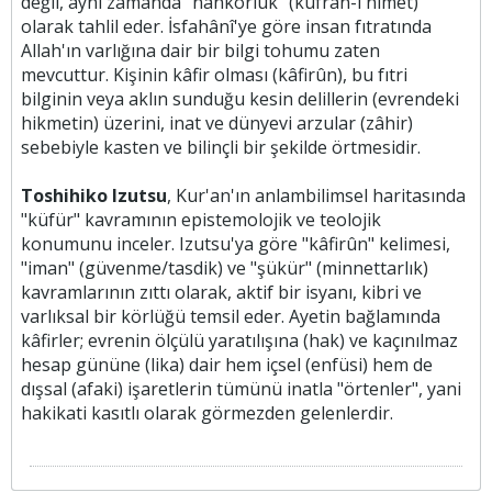
değil, aynı zamanda "nankörlük" (küfrân-ı nimet)
olarak tahlil eder. İsfahânî'ye göre insan fıtratında
Allah'ın varlığına dair bir bilgi tohumu zaten
mevcuttur. Kişinin kâfir olması (kâfirûn), bu fıtri
bilginin veya aklın sunduğu kesin delillerin (evrendeki
hikmetin) üzerini, inat ve dünyevi arzular (zâhir)
sebebiyle kasten ve bilinçli bir şekilde örtmesidir.
Toshihiko Izutsu
, Kur'an'ın anlambilimsel haritasında
"küfür" kavramının epistemolojik ve teolojik
konumunu inceler. Izutsu'ya göre "kâfirûn" kelimesi,
"iman" (güvenme/tasdik) ve "şükür" (minnettarlık)
kavramlarının zıttı olarak, aktif bir isyanı, kibri ve
varlıksal bir körlüğü temsil eder. Ayetin bağlamında
kâfirler; evrenin ölçülü yaratılışına (hak) ve kaçınılmaz
hesap gününe (lika) dair hem içsel (enfüsi) hem de
dışsal (afaki) işaretlerin tümünü inatla "örtenler", yani
hakikati kasıtlı olarak görmezden gelenlerdir.