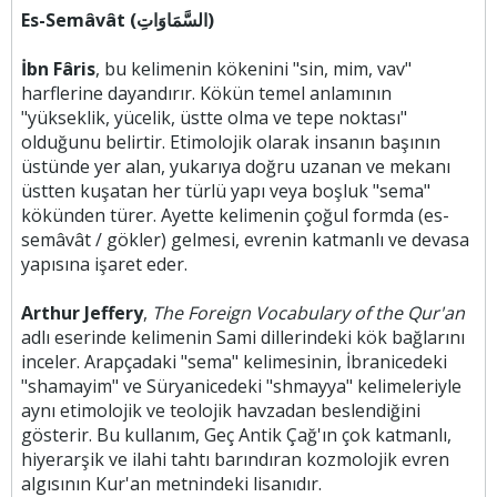
Es-Semâvât (السَّمَاوَاتِ)
İbn Fâris
, bu kelimenin kökenini "sin, mim, vav"
harflerine dayandırır. Kökün temel anlamının
"yükseklik, yücelik, üstte olma ve tepe noktası"
olduğunu belirtir. Etimolojik olarak insanın başının
üstünde yer alan, yukarıya doğru uzanan ve mekanı
üstten kuşatan her türlü yapı veya boşluk "sema"
kökünden türer. Ayette kelimenin çoğul formda (es-
semâvât / gökler) gelmesi, evrenin katmanlı ve devasa
yapısına işaret eder.
Arthur Jeffery
,
The Foreign Vocabulary of the Qur'an
adlı eserinde kelimenin Sami dillerindeki kök bağlarını
inceler. Arapçadaki "sema" kelimesinin, İbranicedeki
"shamayim" ve Süryanicedeki "shmayya" kelimeleriyle
aynı etimolojik ve teolojik havzadan beslendiğini
gösterir. Bu kullanım, Geç Antik Çağ'ın çok katmanlı,
hiyerarşik ve ilahi tahtı barındıran kozmolojik evren
algısının Kur'an metnindeki lisanıdır.