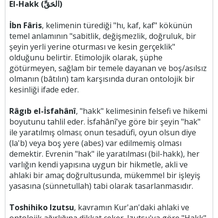
El-Hakk (الْحَقِّ)
İbn Fâris
, kelimenin türediği "hı, kaf, kaf" kökünün
temel anlamının "sabitlik, değişmezlik, doğruluk, bir
şeyin yerli yerine oturması ve kesin gerçeklik"
olduğunu belirtir. Etimolojik olarak, şüphe
götürmeyen, sağlam bir temele dayanan ve boş/asılsız
olmanın (bâtılın) tam karşısında duran ontolojik bir
kesinliği ifade eder.
Râgıb el-İsfahânî
, "hakk" kelimesinin felsefi ve hikemi
boyutunu tahlil eder. İsfahânî'ye göre bir şeyin "hak"
ile yaratılmış olması; onun tesadüfi, oyun olsun diye
(la'b) veya boş yere (abes) var edilmemiş olması
demektir. Evrenin "hak" ile yaratılması (bil-hakk), her
varlığın kendi yapısına uygun bir hikmetle, akli ve
ahlaki bir amaç doğrultusunda, mükemmel bir işleyiş
yasasına (sünnetullah) tabi olarak tasarlanmasıdır.
Toshihiko Izutsu
, kavramın Kur'an'daki ahlaki ve