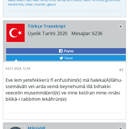
nankörlük
,
inkar
,
münkir
,
gavur
Türkçe Transkript
Üyelik Tarihi:
2020
Mesajlar:
6236
Paylaş
Tweet
04.01.2024, 12:09
#2
Eve lem yetefekkerû fî enfusihim(k) mâ ḣaleka(A)llâhu-
ssemâvâti vel-arda vemâ beynehumâ illâ bilhakki
veecelin musemmâ(en)(k) ve-inne keśîran mine-nnâsi
bilikâ-i rabbihim lekâfirûn(e)
Mâtürîdî