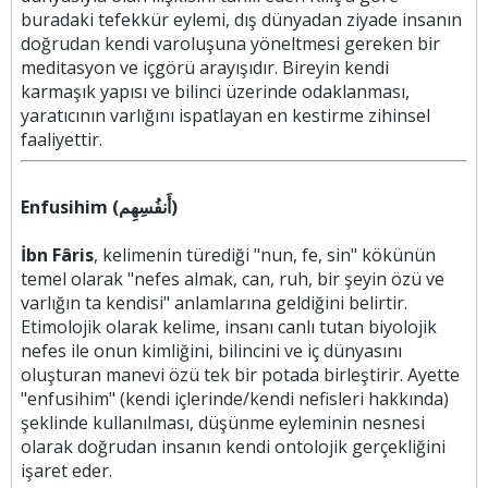
buradaki tefekkür eylemi, dış dünyadan ziyade insanın
doğrudan kendi varoluşuna yöneltmesi gereken bir
meditasyon ve içgörü arayışıdır. Bireyin kendi
karmaşık yapısı ve bilinci üzerinde odaklanması,
yaratıcının varlığını ispatlayan en kestirme zihinsel
faaliyettir.
Enfusihim (أَنفُسِهِم)
İbn Fâris
, kelimenin türediği "nun, fe, sin" kökünün
temel olarak "nefes almak, can, ruh, bir şeyin özü ve
varlığın ta kendisi" anlamlarına geldiğini belirtir.
Etimolojik olarak kelime, insanı canlı tutan biyolojik
nefes ile onun kimliğini, bilincini ve iç dünyasını
oluşturan manevi özü tek bir potada birleştirir. Ayette
"enfusihim" (kendi içlerinde/kendi nefisleri hakkında)
şeklinde kullanılması, düşünme eyleminin nesnesi
olarak doğrudan insanın kendi ontolojik gerçekliğini
işaret eder.