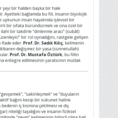
 şeyi bir halden başka bir hale
 Ayetteki bağlamda bu fiil, insanın biyolojik
e uykunun insan hayatında işlevsel bir
belirli bir sıfata büründürmek ve ona özel bir
ilahi bir takdirle "dinlenme aracı" (subât)
düzenleyici" bir rol oynadığını, rastgele gelişen
u ifade eder.
Prof. Dr. Sadık Kılıç
, kelimenin
tibaren değişmez bir yasa (sünnetullah)
gular.
Prof. Dr. Mustafa Öztürk
, bu fiilin
ına entegre edilmesinin yaratıcının mutlak
"gevşemek", "sakinleşmek" ve "duyuların
aktif bağını kesip bir sükunet haline
 bedenin iç kısmına çekilmesi ve dış
) niteliği taşıdığını ve insanın fiziksel
tiğinde "nevm" kelimesinin bilinçli olma hali