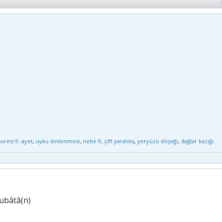
uresi 9. ayet
,
uyku dinlenmesi
,
nebe 9
,
çift yaratılış
,
yeryüzü döşeği
,
dağlar kazığı
ubâtâ(n)