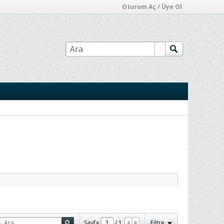
Oturum Aç / Üye Ol
Sayfa
/
1
Filtre