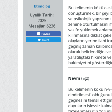
Etimolog
Bu kelimenin kökü c-e-l
dönüştürmek, bir şeyi b
Üyelik Tarihi:
ve psikolojik yapısının
2025
zemine oturtulmasını i
Mesajlar:
6236
vazife yüklemek anlamına
Paylaş
kılınmasına dikkat çeke
Tweet
olayların yerine ilahi i
geçmiş zaman kalıbında
olarak belirlendiğini ve
yaratılıştaki hikmete v
hakimiyetini gösterdiğini
Nevm
(نَوْم)
Bu kelimenin kökü n-v-
dindirilmesi" olduğunu 
geçmesini temsil ettiğin
duyuların işlevsiz kalma
tazelenmesi için zorunl