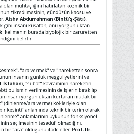
ıya olan muhtaçlığını hatırlatan kozmik bir
kunun zikredilmesinin, gündüzün kaosu ve
er.
Aisha Abdurrahman (Bintü'ş-Şâtı)
,
ak gibi insanı kuşatan, onu yorgunluktan
k
, kelimenin burada biyolojik bir zaruretten
dığını belirtir.
kesmek", "ara vermek" ve "hareketten sonra
unun insanın günlük meşguliyetlerini ve
l-İsfahânî
, "subât" kavramının hareketin
) bu ismin verilmesinin de işlerin bırakılıp
kunun insanı yorgunluktan kurtaran mutlak bir
t" (dinlenme/ara verme) kökleriyle olan
 bir kesinti" anlamında teknik bir terim olarak
dinlenme" anlamlarının uykunun fonksiyonel
sinin seçilmesinin tesadüfi olmadığını,
ci bir "ara" olduğunu ifade eder.
Prof. Dr.