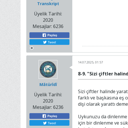
Transkript
Üyelik Tarihi:
2020
Mesajlar:
6236
Paylaş
Tweet
14.07.2025, 01:57
8-9. "Sizi çiftler ha
Mâtürîdî
Sizi çiftler halinde yar
Üyelik Tarihi:
farklı ve başkasına eş ol
2020
dişi olarak yarattı deme
Mesajlar:
6236
Uykunuzu da dinlenme va
Paylaş
için bir dinlenme ve sü
Tweet