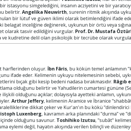
bir istasyonu simgelediğini, insanın acziyetini ve bir yaratıc
 belirtir.
Angelika Neuwirth
, surenin ritmik akışında uy
nulan bir lütuf ve güven iklimi olarak betimlendiğini ifade ed
i belagat inceliğine değinerek, uykunun bir örtü veya sığın
 olarak tasvir edildiğini vurgular.
Prof. Dr. Mustafa Öztür
a ve kudretine delil olan psikolojik bir tecrübe olarak vurgulan
t harflerinden oluşur.
İbn Fâris
, bu kökün temel anlamının "
unu ifade eder. Kelimenin uykuyu nitelemesinin sebebi, uyk
lerini bıçak gibi kesip bedeni nadasa bırakmasıdır.
Râgıb e
tlama olduğunu belirtir ve Yahudilerin cumartesi gününe (Sebt
le ilişkili olduğunu açıklar; dolayısıyla ayetteki anlamın, uy
öyler.
Arthur Jeffery
, kelimenin Aramice ve İbranice "shabbâ
aralelliklerine dikkat çeker ve Kur'an'ın bu kökü "dinlendirici
istoph Luxenberg
, kavramın arka planındaki "durma" ve "
 içinde olduğunu savunur.
Toshihiko Izutsu
, "subât" kelime
a eylemi değil, hayatın akışında verilen bilinçli ve düzenleyi