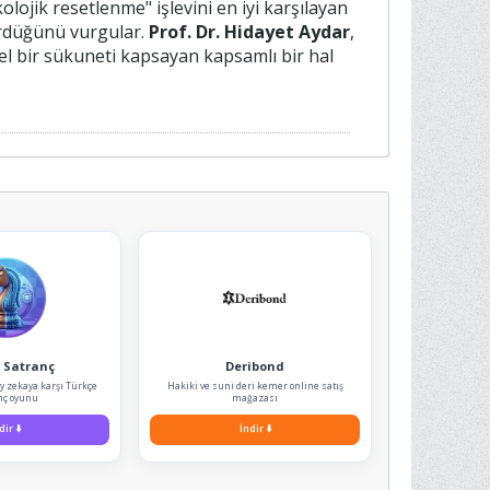
olojik resetlenme" işlevini en iyi karşılayan
ördüğünü vurgular.
Prof. Dr. Hidayet Aydar
,
l bir sükuneti kapsayan kapsamlı bir hal
 Satranç
Deribond
ay zekaya karşı Türkçe
Hakiki ve suni deri kemer online satış
nç oyunu
mağazası
dir
⬇️
İndir
⬇️