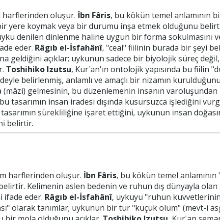
 harflerinden oluşur.
İbn Fâris
, bu kökün temel anlamının bir
ir yere koymak veya bir durumu inşa etmek olduğunu belirtir.
 uyku denilen dinlenme haline uygun bir forma sokulmasını v
fade eder.
Râgıb el-İsfahânî
, "ceal" fiilinin burada bir şeyi 
 geldiğini açıklar; uykunun sadece bir biyolojik süreç değil, 
r.
Toshihiko Izutsu
, Kur'an'ın ontolojik yapısında bu fiilin "
radeyle belirlenmiş, anlamlı ve amaçlı bir nizamın kurulduğun
 (mâzi) gelmesinin, bu düzenlemenin insanın varoluşundan i
 bu tasarımın insan iradesi dışında kusursuzca işlediğini vur
e tasarımın sürekliliğine işaret ettiğini, uykunun insan doğas
 belirtir.
m harflerinden oluşur.
İbn Fâris
, bu kökün temel anlamının 
belirtir. Kelimenin aslen bedenin ve ruhun dış dünyayla olan 
i ifade eder.
Râgıb el-İsfahânî
, uykuyu "ruhun kuvvetlerinin
sı" olarak tanımlar; uykunun bir tür "küçük ölüm" (mevt-i asgar
u bir mola olduğunu açıklar.
Toshihiko Izutsu
, Kur'an seman