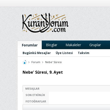
Bloglar
Makaleler
Gruplar
Forumlar
Bugünkü Mesajlar
Üye Listesi
Takvim
Forum
Nebe' Sûresi
Nebe' Sûresi, 9. Ayet
MESAJLAR
SON ETKINLIK
FOTOĞRAFLAR