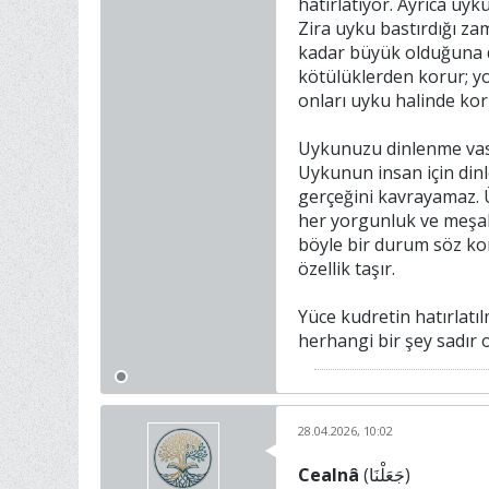
hatırlatıyor. Ayrıca uyk
Zira uyku bastırdığı za
kadar büyük olduğuna da
kötülüklerden korur; yo
onları uyku halinde kor
Uykunuzu dinlenme vası
Uykunun insan için din
gerçeğini kavrayamaz. 
her yorgunluk ve meşakk
böyle bir durum söz ko
özellik taşır.
Yüce kudretin hatırlatı
herhangi bir şey sadır o
28.04.2026, 10:02
Cealnâ
(جَعَلْنَا)