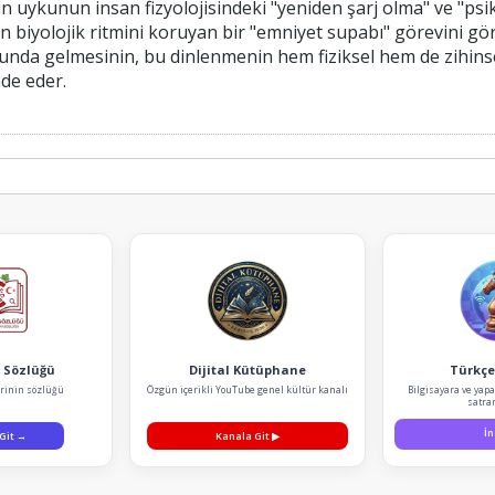
n uykunun insan fizyolojisindeki "yeniden şarj olma" ve "psik
n biyolojik ritmini koruyan bir "emniyet supabı" görevini g
unda gelmesinin, bu dinlenmenin hem fiziksel hem de zihinse
ade eder.
 Sözlüğü
Dijital Kütüphane
Türkçe
rinin sözlüğü
Özgün içerikli YouTube genel kültür kanalı
Bilgisayara ve yap
satra
İn
 Git
→
Kanala Git
▶