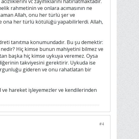
izliklerini vc zayıflıklarını hatırlatmaktadır.
nelik rahmetinin ve onlara acımasının ne
 zaman Allah, onu her türlü şer ve
 ona her türlü kötülüğü yapabilirlerdi. Allah,
udreti tanıtma konumundadır. Bu şu demektir:
 nedir? Hiç kimse bunun mahiyetini bilmez ve
h’tan başka hiç kimse uykuya veremez. Oysa
iğerinin takviyesini gerektirir. Uykuda ise
orgunluğu gideren ve onu rahatlatan bir
il ve hareket işleyemezler ve kendilerinden
#4