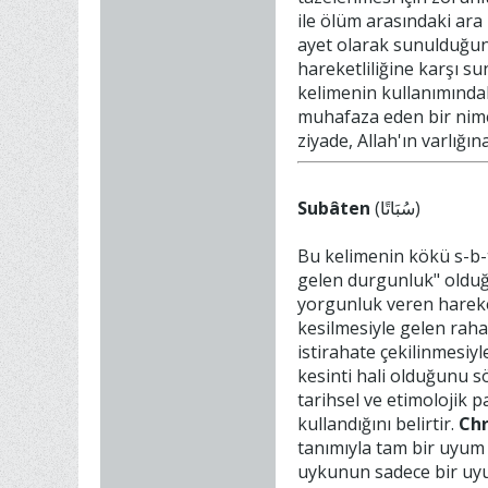
ile ölüm arasındaki ara 
ayet olarak sunulduğunu
hareketliliğine karşı su
kelimenin kullanımındak
muhafaza eden bir nimet
ziyade, Allah'ın varlığın
Subâten
(سُبَاتًا)
Bu kelimenin kökü s-b-
gelen durgunluk" olduğ
yorgunluk veren hareket
kesilmesiyle gelen raha
istirahate çekilinmesiy
kesinti hali olduğunu s
tarihsel ve etimolojik p
kullandığını belirtir.
Chr
tanımıyla tam bir uyum
uykunun sadece bir uyum