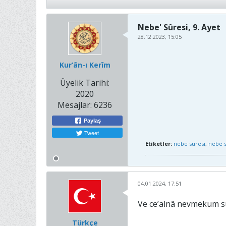
Nebe' Sûresi, 9. Ayet
28.12.2023, 15:05
Kur’ân-ı Kerîm
Üyelik Tarihi:
2020
Mesajlar:
6236
Paylaş
Tweet
Etiketler:
nebe suresi
,
nebe s
04.01.2024, 17:51
Ve ce’alnâ nevmekum s
Türkçe