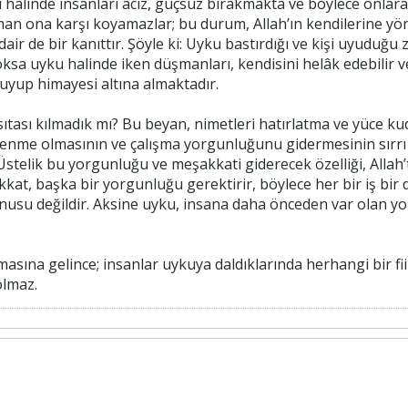
u halinde insanları âciz, güçsüz bırakmakta ve böylece onlara ac
man ona karşı koyamazlar; bu durum, Allah’ın kendilerine yö
ir de bir kanıttır. Şöyle ki: Uyku bastırdığı ve kişi uyuduğu
ksa uyku halinde iken düşmanları, kendisini helâk edebilir ve
uyup himayesi altına almaktadır.
tası kılmadık mı? Bu beyan, nimetleri hatırlatma ve yüce k
lenme olmasının ve çalışma yorgunluğunu gidermesinin sırrı
Üstelik bu yorgunluğu ve meşakkati giderecek özelliği, Alla
at, başka bir yorgunluğu gerektirir, böylece her bir iş bir d
nusu değildir. Aksine uyku, insana daha önceden var olan y
lmasına gelince; insanlar uykuya daldıklarında herhangi bir fi
lmaz.​