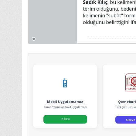
Sadık Kılıç
, bu kelimeni
terim olduğunu, bedeni
kelimenin "subât" form
olduğunu belirttiğini if
📱
Mobil Uygulamamız
Çveneburi
Kuran Yorum android uygulaması
Türkiye Gürcüle
İndir
⬇️
Siteye