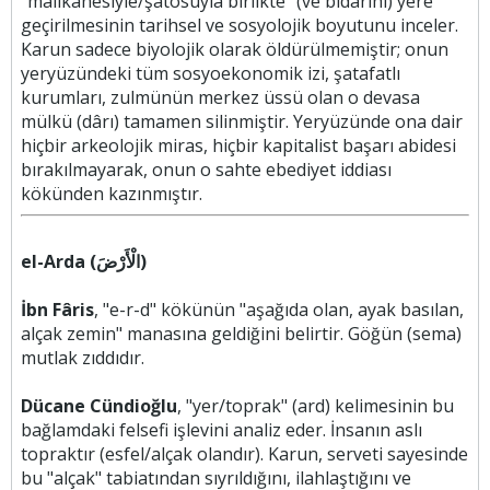
"malikanesiyle/şatosuyla birlikte" (ve bidârihî) yere
geçirilmesinin tarihsel ve sosyolojik boyutunu inceler.
Karun sadece biyolojik olarak öldürülmemiştir; onun
yeryüzündeki tüm sosyoekonomik izi, şatafatlı
kurumları, zulmünün merkez üssü olan o devasa
mülkü (dârı) tamamen silinmiştir. Yeryüzünde ona dair
hiçbir arkeolojik miras, hiçbir kapitalist başarı abidesi
bırakılmayarak, onun o sahte ebediyet iddiası
kökünden kazınmıştır.
el-Arda (الْأَرْضَ)
İbn Fâris
, "e-r-d" kökünün "aşağıda olan, ayak basılan,
alçak zemin" manasına geldiğini belirtir. Göğün (sema)
mutlak zıddıdır.
Dücane Cündioğlu
, "yer/toprak" (ard) kelimesinin bu
bağlamdaki felsefi işlevini analiz eder. İnsanın aslı
topraktır (esfel/alçak olandır). Karun, serveti sayesinde
bu "alçak" tabiatından sıyrıldığını, ilahlaştığını ve