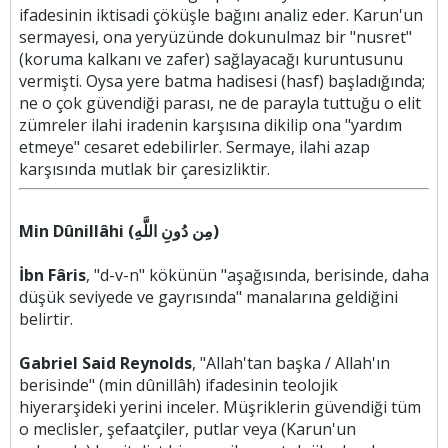
ifadesinin iktisadi çöküşle bağını analiz eder. Karun'un
sermayesi, ona yeryüzünde dokunulmaz bir "nusret"
(koruma kalkanı ve zafer) sağlayacağı kuruntusunu
vermişti. Oysa yere batma hadisesi (hasf) başladığında;
ne o çok güvendiği parası, ne de parayla tuttuğu o elit
zümreler ilahi iradenin karşısına dikilip ona "yardım
etmeye" cesaret edebilirler. Sermaye, ilahi azap
karşısında mutlak bir çaresizliktir.
Min Dûnillâhi (مِن دُونِ اللَّهِ)
İbn Fâris
, "d-v-n" kökünün "aşağısında, berisinde, daha
düşük seviyede ve gayrısında" manalarına geldiğini
belirtir.
Gabriel Said Reynolds
, "Allah'tan başka / Allah'ın
berisinde" (min dûnillâh) ifadesinin teolojik
hiyerarşideki yerini inceler. Müşriklerin güvendiği tüm
o meclisler, şefaatçiler, putlar veya (Karun'un