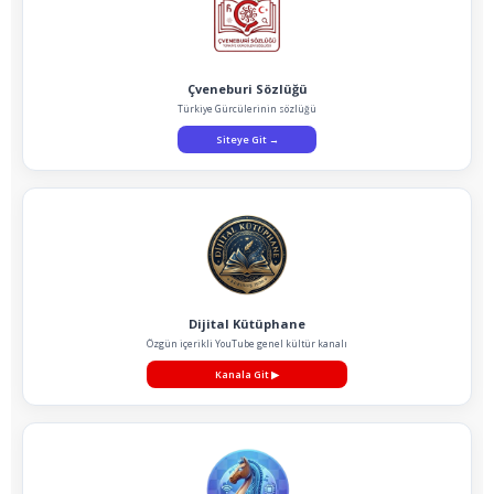
Çveneburi Sözlüğü
Türkiye Gürcülerinin sözlüğü
Siteye Git
→
Dijital Kütüphane
Özgün içerikli YouTube genel kültür kanalı
Kanala Git
▶