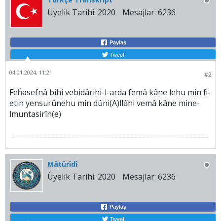
Üyelik Tarihi:
2020
Mesajlar:
6236
Paylaş
Tweet
04.01.2024, 11:21
#2
Feḣasefnâ bihi vebidârihi-l-arda femâ kâne lehu min fi-
etin yensurûnehu min dûni(A)llâhi vemâ kâne mine-
lmuntasirîn(e)
Mâtürîdî
Üyelik Tarihi:
2020
Mesajlar:
6236
Paylaş
Tweet