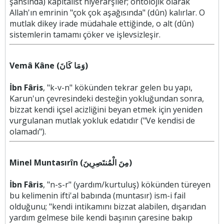
şahsında) kapitalist hiyerarşiler; ontolojik olarak
Allah'ın emrinin "çok çok aşağısında" (dûn) kalırlar. O
mutlak dikey irade müdahale ettiğinde, o alt (dûn)
sistemlerin tamamı çöker ve işlevsizleşir.
Vemâ Kâne (وَمَا كَانَ)
İbn Fâris
, "k-v-n" kökünden tekrar gelen bu yapı,
Karun'un çevresindeki desteğin yokluğundan sonra,
bizzat kendi içsel acizliğini beyan etmek için yeniden
vurgulanan mutlak yokluk edatıdır ("Ve kendisi de
olamadı").
Minel Muntasırîn (مِنَ الْمُنتَصِرِينَ)
İbn Fâris
, "n-s-r" (yardım/kurtuluş) kökünden türeyen
bu kelimenin ifti'al babında (muntasır) ism-i fail
olduğunu; "kendi intikamını bizzat alabilen, dışarıdan
yardım gelmese bile kendi başının çaresine bakıp