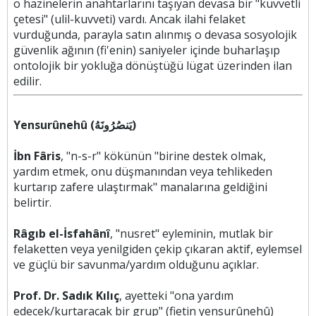
o hazinelerin anahtarlarını taşıyan devasa bir "kuvvetli
çetesi" (ulil-kuvveti) vardı. Ancak ilahi felaket
vurduğunda, parayla satın alınmış o devasa sosyolojik
güvenlik ağının (fi'enin) saniyeler içinde buharlaşıp
ontolojik bir yokluğa dönüştüğü lügat üzerinden ilan
edilir.
Yensurûnehû (يَنصُرُونَهُ)
İbn Fâris
, "n-s-r" kökünün "birine destek olmak,
yardım etmek, onu düşmanından veya tehlikeden
kurtarıp zafere ulaştırmak" manalarına geldiğini
belirtir.
Râgıb el-İsfahânî
, "nusret" eyleminin, mutlak bir
felaketten veya yenilgiden çekip çıkaran aktif, eylemsel
ve güçlü bir savunma/yardım olduğunu açıklar.
Prof. Dr. Sadık Kılıç
, ayetteki "ona yardım
edecek/kurtaracak bir grup" (fietin yensurûnehû)