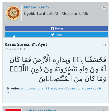
Kur’ân-ı Kerîm
Üyelik Tarihi:
2020
Mesajlar:
6236
Paylaş
Tweet
Kasas Sûresi, 81. Ayet
#1
27.12.2023, 19:35
فَخَسَفْنَا بِه۪ وَبِدَارِهِ الْاَرْضَ فَمَا كَانَ
لَهُ مِنْ فِئَةٍ يَنْصُرُونَهُ مِنْ دُونِ اللّٰهِۗ
Etiketler:
karun
,
kasas suresi 81. ayet
,
kasas 81
,
kasas suresi
,
servet
,
kibir
,
arz
Türkçe Transkript