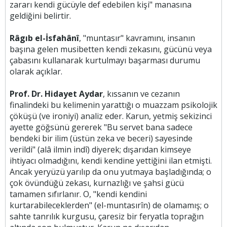
zararı kendi gücüyle def edebilen kişi" manasına
geldiğini belirtir.
Râgıb el-İsfahânî
, "muntasır" kavramını, insanın
başına gelen musibetten kendi zekasını, gücünü veya
çabasını kullanarak kurtulmayı başarması durumu
olarak açıklar.
Prof. Dr. Hidayet Aydar
, kıssanın ve cezanın
finalindeki bu kelimenin yarattığı o muazzam psikolojik
çöküşü (ve ironiyi) analiz eder. Karun, yetmiş sekizinci
ayette göğsünü gererek "Bu servet bana sadece
bendeki bir ilim (üstün zeka ve beceri) sayesinde
verildi" (alâ ilmin indî) diyerek; dışarıdan kimseye
ihtiyacı olmadığını, kendi kendine yettiğini ilan etmişti.
Ancak yeryüzü yarılıp da onu yutmaya başladığında; o
çok övündüğü zekası, kurnazlığı ve şahsi gücü
tamamen sıfırlanır. O, "kendi kendini
kurtarabileceklerden" (el-muntasırîn) de olamamış; o
sahte tanrılık kurgusu, çaresiz bir feryatla toprağın