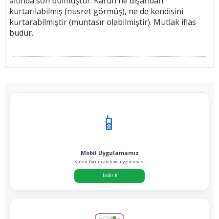
altında son bulmuştur. Karun ne dışarıdan
kurtarılabilmiş (nusret görmüş), ne de kendisini
kurtarabilmiştir (muntasır olabilmiştir). Mutlak iflas
budur.
📱
Mobil Uygulamamız
Kuran Yorum android uygulaması
İndir
⬇️