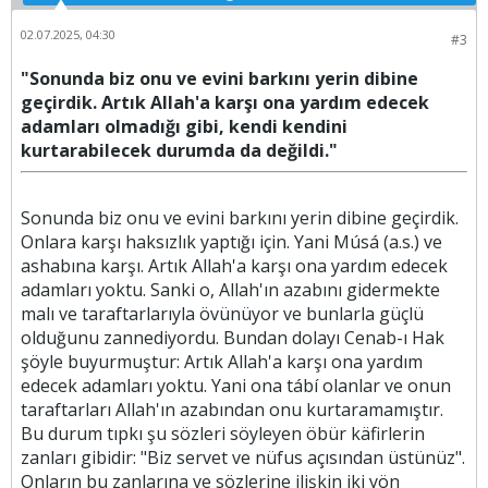
02.07.2025, 04:30
#3
"Sonunda biz onu ve evini barkını yerin dibine
geçirdik. Artık Allah'a karşı ona yardım edecek
adamları olmadığı gibi, kendi kendini
kurtarabilecek durumda da değildi."
Sonunda biz onu ve evini barkını yerin dibine geçirdik.
Onlara karşı haksızlık yaptığı için. Yani Músá (a.s.) ve
ashabına karşı. Artık Allah'a karşı ona yardım edecek
adamları yoktu. Sanki o, Allah'ın azabını gidermekte
malı ve taraftarlarıyla övünüyor ve bunlarla güçlü
olduğunu zannediyordu. Bundan dolayı Cenab-ı Hak
şöyle buyurmuştur: Artık Allah'a karşı ona yardım
edecek adamları yoktu. Yani ona tábí olanlar ve onun
taraftarları Allah'ın azabından onu kurtaramamıştır.
Bu durum tıpkı şu sözleri söyleyen öbür käfirlerin
zanları gibidir: "Biz servet ve nüfus açısından üstünüz".
Onların bu zanlarına ve sözlerine ilişkin iki yön