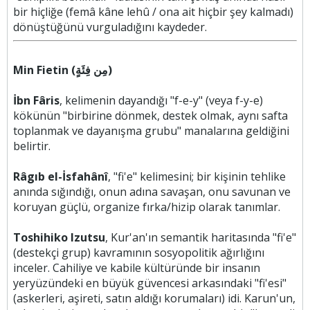
bir hiçliğe (femâ kâne lehû / ona ait hiçbir şey kalmadı)
dönüştüğünü vurguladığını kaydeder.
Min Fietin (مِن فِئَةٍ)
İbn Fâris
, kelimenin dayandığı "f-e-y" (veya f-y-e)
kökünün "birbirine dönmek, destek olmak, aynı safta
toplanmak ve dayanışma grubu" manalarına geldiğini
belirtir.
Râgıb el-İsfahânî
, "fi'e" kelimesini; bir kişinin tehlike
anında sığındığı, onun adına savaşan, onu savunan ve
koruyan güçlü, organize fırka/hizip olarak tanımlar.
Toshihiko Izutsu
, Kur'an'ın semantik haritasında "fi'e"
(destekçi grup) kavramının sosyopolitik ağırlığını
inceler. Cahiliye ve kabile kültüründe bir insanın
yeryüzündeki en büyük güvencesi arkasındaki "fi'esi"
(askerleri, aşireti, satın aldığı korumaları) idi. Karun'un,