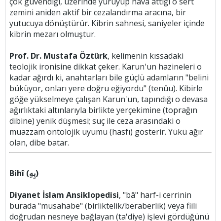
çok güvendiği, üzerinde yürüyüp hava attığı o sert
zemini aniden aktif bir cezalandırma aracına, bir
yutucuya dönüştürür. Kibrin sahnesi, saniyeler içinde
kibrin mezarı olmuştur.
Prof. Dr. Mustafa Öztürk
, kelimenin kıssadaki
teolojik ironisine dikkat çeker. Karun'un hazineleri o
kadar ağırdı ki, anahtarları bile güçlü adamların "belini
büküyor, onları yere doğru eğiyordu" (tenûu). Kibirle
göğe yükselmeye çalışan Karun'un, tapındığı o devasa
ağırlıktaki altınlarıyla birlikte yerçekimine (toprağın
dibine) yenik düşmesi; suç ile ceza arasındaki o
muazzam ontolojik uyumu (hasfı) gösterir. Yükü ağır
olan, dibe batar.
Bihî (بِهِ)
Diyanet İslam Ansiklopedisi
, "bâ" harf-i cerrinin
burada "musahabe" (birliktelik/beraberlik) veya fiili
doğrudan nesneye bağlayan (ta'diye) işlevi gördüğünü