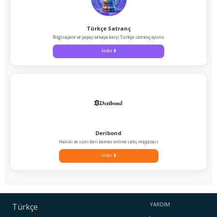
Türkçe Satranç
Bilgisayara ve yapay zekaya karşı Türkçe satranç oyunu
İndir
⬇️
Deribond
Hakiki ve suni deri kemer online satış mağazası
İndir
⬇️
YARDIM
Türkçe