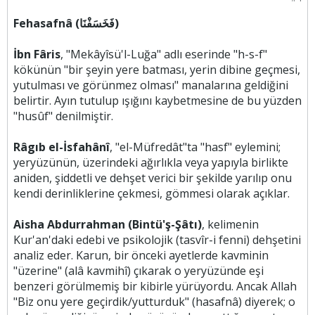
Fehasafnâ (فَخَسَفْنَا)
İbn Fâris
, "Mekâyîsü'l-Luğa" adlı eserinde "h-s-f"
kökünün "bir şeyin yere batması, yerin dibine geçmesi,
yutulması ve görünmez olması" manalarına geldiğini
belirtir. Ayın tutulup ışığını kaybetmesine de bu yüzden
"husûf" denilmiştir.
Râgıb el-İsfahânî
, "el-Müfredât"ta "hasf" eylemini;
yeryüzünün, üzerindeki ağırlıkla veya yapıyla birlikte
aniden, şiddetli ve dehşet verici bir şekilde yarılıp onu
kendi derinliklerine çekmesi, gömmesi olarak açıklar.
Aisha Abdurrahman (Bintü'ş-Şâtı)
, kelimenin
Kur'an'daki edebi ve psikolojik (tasvîr-i fenni) dehşetini
analiz eder. Karun, bir önceki ayetlerde kavminin
"üzerine" (alâ kavmihî) çıkarak o yeryüzünde eşi
benzeri görülmemiş bir kibirle yürüyordu. Ancak Allah
"Biz onu yere geçirdik/yutturduk" (hasafnâ) diyerek; o