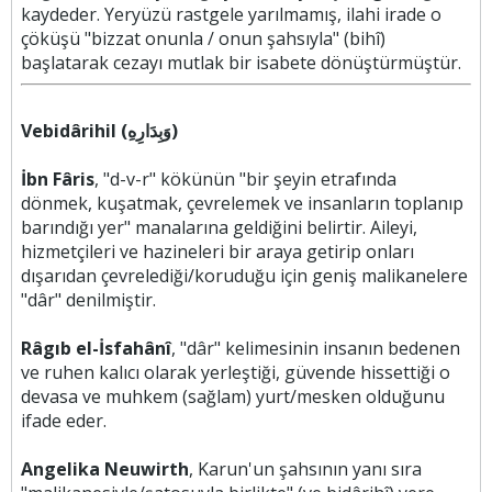
kaydeder. Yeryüzü rastgele yarılmamış, ilahi irade o
çöküşü "bizzat onunla / onun şahsıyla" (bihî)
başlatarak cezayı mutlak bir isabete dönüştürmüştür.
Vebidârihil (وَبِدَارِهِ)
İbn Fâris
, "d-v-r" kökünün "bir şeyin etrafında
dönmek, kuşatmak, çevrelemek ve insanların toplanıp
barındığı yer" manalarına geldiğini belirtir. Aileyi,
hizmetçileri ve hazineleri bir araya getirip onları
dışarıdan çevrelediği/koruduğu için geniş malikanelere
"dâr" denilmiştir.
Râgıb el-İsfahânî
, "dâr" kelimesinin insanın bedenen
ve ruhen kalıcı olarak yerleştiği, güvende hissettiği o
devasa ve muhkem (sağlam) yurt/mesken olduğunu
ifade eder.
Angelika Neuwirth
, Karun'un şahsının yanı sıra