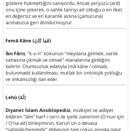
göklere hükmettiğini sanıyordu. Ancak yeryüzü (ard)
onu içine çekerek, o sahte tanrıyı ait olduğu o en ilkel,
en değersiz ve en karanlık aslına (çamuruna)
acımasızca geri döndürmüştür.
Femâ Kâne (فَمَا كَانَ)
İbn Fâris
, "k-v-n" kökünün "meydana gelmek, varlık
sahasına çıkmak ve olmak" manalarına geldiğini
belirtir. Olumsuzluk edatıyla (mâ kâne / olmadı,
bulunmadı) kullanılması, mutlak bir ontolojik yokluğu
ve imkansızlığı ilan eder.
Lehû (لَهُ)
Diyanet İslam Ansiklopedisi
, mülkiyet ve aidiyet
bildiren "lâm" harf-i cerri ile iyelik zamirinin (O'nun için
/ O'na ait) birleşiminin, Karun'un o devasa
"sahiplik/benimdir" iddiasının tam çöküş anında nasıl