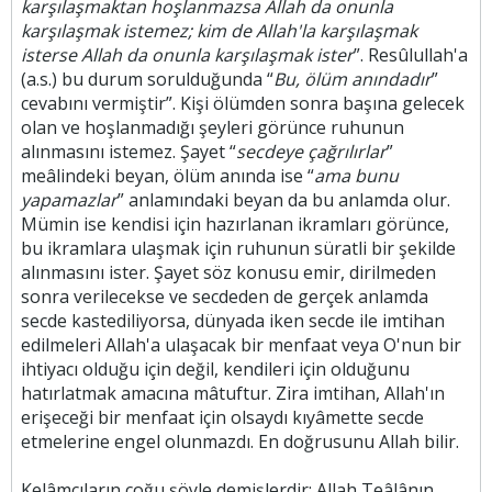
karşılaşmaktan hoşlanmazsa Allah da onunla
karşılaşmak istemez; kim de Allah'la karşılaşmak
isterse Allah da onunla karşılaşmak ister
”. Resûlullah'a
(a.s.) bu durum sorulduğunda “
Bu, ölüm anındadır
”
cevabını vermiştir”. Kişi ölümden sonra başına gelecek
olan ve hoşlanmadığı şeyleri görünce ruhunun
alınmasını istemez. Şayet “
secdeye çağrılırlar
”
meâlindeki beyan, ölüm anında ise “
ama bunu
yapamazlar
” anlamındaki beyan da bu anlamda olur.
Mümin ise kendisi için hazırlanan ikramları görünce,
bu ikramlara ulaşmak için ruhunun süratli bir şekilde
alınmasını ister. Şayet söz konusu emir, dirilmeden
sonra verilecekse ve secdeden de gerçek anlamda
secde kastediliyorsa, dünyada iken secde ile imtihan
edilmeleri Allah'a ulaşacak bir menfaat veya O'nun bir
ihtiyacı olduğu için değil, kendileri için olduğunu
hatırlatmak amacına mâtuftur. Zira imtihan, Allah'ın
erişeceği bir menfaat için olsaydı kıyâmette secde
etmelerine engel olunmazdı. En doğrusunu Allah bilir.
Kelâmcıların çoğu şöyle demişlerdir: Allah Teâlânın