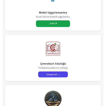
Mobil Uygulamamız
Kuran Yorum android uygulaması
İndir
⬇️
Çveneburi Sözlüğü
Türkiye Gürcülerinin sözlüğü
Siteye Git
→