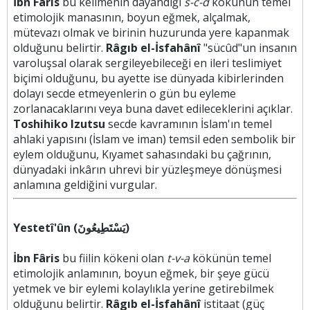
İbn Fâris
bu kelimenin dayandığı
s-c-d
kökünün temel
etimolojik manasının, boyun eğmek, alçalmak,
mütevazı olmak ve birinin huzurunda yere kapanmak
olduğunu belirtir.
Râgıb el-İsfahânî
"sücûd"un insanın
varoluşsal olarak sergileyebileceği en ileri teslimiyet
biçimi olduğunu, bu ayette ise dünyada kibirlerinden
dolayı secde etmeyenlerin o gün bu eyleme
zorlanacaklarını veya buna davet edileceklerini açıklar.
Toshihiko Izutsu
secde kavramının İslam'ın temel
ahlaki yapısını (İslam ve iman) temsil eden sembolik bir
eylem olduğunu, Kıyamet sahasındaki bu çağrının,
dünyadaki inkârın uhrevi bir yüzleşmeye dönüşmesi
anlamına geldiğini vurgular.
Yestetî'ûn (يَسْتَطِيعُونَ)
İbn Fâris
bu fiilin kökeni olan
t-v-a
kökünün temel
etimolojik anlamının, boyun eğmek, bir şeye gücü
yetmek ve bir eylemi kolaylıkla yerine getirebilmek
olduğunu belirtir.
Râgıb el-İsfahânî
istitaat (güç