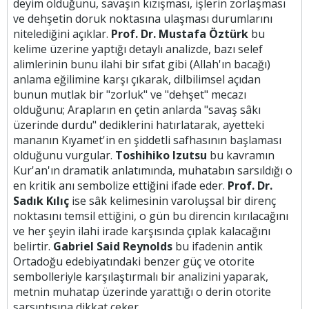
deyim olduğunu, savaşın kızışması, işlerin zorlaşması
ve dehşetin doruk noktasına ulaşması durumlarını
nitelediğini açıklar.
Prof. Dr. Mustafa Öztürk
bu
kelime üzerine yaptığı detaylı analizde, bazı selef
alimlerinin bunu ilahi bir sıfat gibi (Allah'ın bacağı)
anlama eğilimine karşı çıkarak, dilbilimsel açıdan
bunun mutlak bir "zorluk" ve "dehşet" mecazı
olduğunu; Arapların en çetin anlarda "savaş sâkı
üzerinde durdu" dediklerini hatırlatarak, ayetteki
mananın Kıyamet'in en şiddetli safhasının başlaması
olduğunu vurgular.
Toshihiko Izutsu
bu kavramın
Kur'an'ın dramatik anlatımında, muhatabın sarsıldığı o
en kritik anı sembolize ettiğini ifade eder.
Prof. Dr.
Sadık Kılıç
ise sâk kelimesinin varoluşsal bir direnç
noktasını temsil ettiğini, o gün bu direncin kırılacağını
ve her şeyin ilahi irade karşısında çıplak kalacağını
belirtir.
Gabriel Said Reynolds
bu ifadenin antik
Ortadoğu edebiyatındaki benzer güç ve otorite
sembolleriyle karşılaştırmalı bir analizini yaparak,
metnin muhatap üzerinde yarattığı o derin otorite
sarsıntısına dikkat çeker.