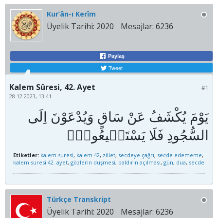
Kur’ân-ı Kerîm
Üyelik Tarihi:
2020
Mesajlar:
6236
Paylaş
Tweet
Kalem Sûresi, 42. Ayet
#1
28.12.2023, 13:41
يَوْمَ يُكْشَفُ عَنْ سَاقٍ وَيُدْعَوْنَ اِلَى
Etiketler:
kalem suresi
,
kalem 42
,
zillet
,
secdeye çağrı
,
secde edememe
,
kalem suresi 42. ayet
,
gözlerin düşmesi
,
baldırın açılması
,
gün
,
dua
,
secde
Türkçe Transkript
Üyelik Tarihi:
2020
Mesajlar:
6236