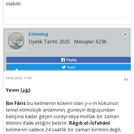
olabilir.
Etimolog
Üyelik Tarihi:
2025
Mesajlar:
6236
Paylaş
Tweet
24.04.2026, 11:09
#4
Yevm (يَوْمَ)
İbn Fâris
bu kelimenin kökeni olan
y-v-m
kökünün
temel etimolojik anlamının, güneşin doğuşundan
batışına kadar geçen süreyi veya mutlak bir zaman
dilimini ifade ettiğini belirtir.
Râgıb el-İsfahânî
kelimenin sadece 24 saatlik bir zaman birimini değil,