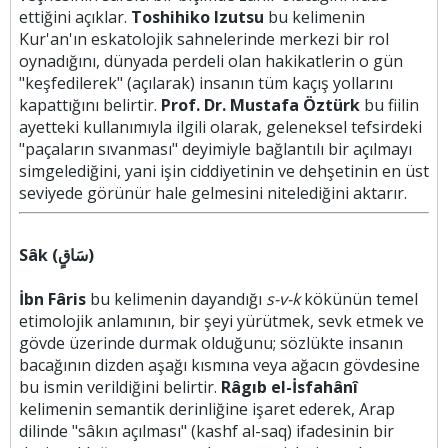
ettiğini açıklar.
Toshihiko Izutsu
bu kelimenin
Kur'an'ın eskatolojik sahnelerinde merkezi bir rol
oynadığını, dünyada perdeli olan hakikatlerin o gün
"keşfedilerek" (açılarak) insanın tüm kaçış yollarını
kapattığını belirtir.
Prof. Dr. Mustafa Öztürk
bu fiilin
ayetteki kullanımıyla ilgili olarak, geleneksel tefsirdeki
"paçaların sıvanması" deyimiyle bağlantılı bir açılmayı
simgelediğini, yani işin ciddiyetinin ve dehşetinin en üst
seviyede görünür hale gelmesini nitelediğini aktarır.
Sâk (سَاقٍ)
İbn Fâris
bu kelimenin dayandığı
s-v-k
kökünün temel
etimolojik anlamının, bir şeyi yürütmek, sevk etmek ve
gövde üzerinde durmak olduğunu; sözlükte insanın
bacağının dizden aşağı kısmına veya ağacın gövdesine
bu ismin verildiğini belirtir.
Râgıb el-İsfahânî
kelimenin semantik derinliğine işaret ederek, Arap
dilinde "sâkın açılması" (kashf al-saq) ifadesinin bir