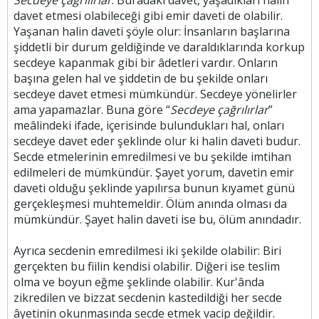
Secdeye çağrılırlar
. Buradaki davet, yaşadıkları halin
davet etmesi olabileceği gibi emir daveti de olabilir.
Yaşanan halin daveti şöyle olur: İnsanların başlarına
şiddetli bir durum geldiğinde ve daraldıklarında korkup
secdeye kapanmak gibi bir âdetleri vardır. Onların
başına gelen hal ve şiddetin de bu şekilde onları
secdeye davet etmesi mümkündür. Secdeye yönelirler
ama yapamazlar. Buna göre “
Secdeye çağrılırlar
”
meâlindeki ifade, içerisinde bulundukları hal, onları
secdeye davet eder şeklinde olur ki halin daveti budur.
Secde etmelerinin emredilmesi ve bu şekilde imtihan
edilmeleri de mümkündür. Şayet yorum, davetin emir
daveti olduğu şeklinde yapılırsa bunun kıyamet günü
gerçekleşmesi muhtemeldir. Ölüm anında olması da
mümkündür. Şayet halin daveti ise bu, ölüm anındadır.
Ayrıca secdenin emredilmesi iki şekilde olabilir: Biri
gerçekten bu fiilin kendisi olabilir. Diğeri ise teslim
olma ve boyun eğme şeklinde olabilir. Kur'ânda
zikredilen ve bizzat secdenin kastedildiği her secde
âyetinin okunmasında secde etmek vacip değildir.