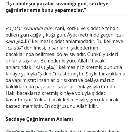
"İş ciddileşip paçalar sıvandığı gün, secdeye
çağrılırlar ama bunu yapamazlar."
Paçalar sıvandığı gün
. Yani, korku ve şiddetle tehdit
edilen gün açığa çıktığı gün. Âyet metninde geçen “
es-
sak
(السَّاق)” kelimesi şiddet anlamındadır. Bu kelimeye
“
es-sâk
” denilmesi, insanların şiddetlerinin
bacaklarında belirmesi dolayısıyladır. Çünkü yükleri
onlarla taşırlar. Bu nedenle yüce Allah “bacak”
anlamındaki “
sâk
(سَاق)” kelimesini zikretmiş bununla
kinâye yoluyla “şiddet”i kastetmiştir. Şöyle bir açıklama
da yapılmıştır: İnsanlar bir sıkıntı ve belâya mâruz
kaldıklarında paçalarını sıvarlar. Dolayısıyla Cenâb-
Hak, bacakları zikretmiş kinâye yoluyla şiddeti
kastetmiştir. Yoksa bacak kelimesiyle, gerçek bacak
kastedilmemiştir. En doğrusunu Allah bilir.
Secdeye Çağrılmanın Anlamı