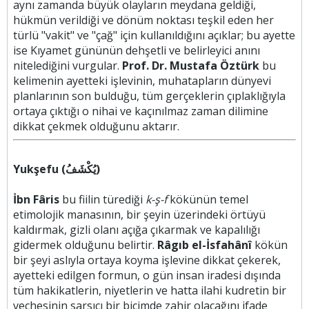
aynı zamanda büyük olayların meydana geldiği,
hükmün verildiği ve dönüm noktası teşkil eden her
türlü "vakit" ve "çağ" için kullanıldığını açıklar; bu ayette
ise Kıyamet gününün dehşetli ve belirleyici anını
nitelediğini vurgular.
Prof. Dr. Mustafa Öztürk
bu
kelimenin ayetteki işlevinin, muhatapların dünyevi
planlarının son bulduğu, tüm gerçeklerin çıplaklığıyla
ortaya çıktığı o nihai ve kaçınılmaz zaman dilimine
dikkat çekmek olduğunu aktarır.
Yukşefu (يُكْشَفُ)
İbn Fâris
bu fiilin türediği
k-ş-f
kökünün temel
etimolojik manasının, bir şeyin üzerindeki örtüyü
kaldırmak, gizli olanı açığa çıkarmak ve kapalılığı
gidermek olduğunu belirtir.
Râgıb el-İsfahânî
kökün
bir şeyi aslıyla ortaya koyma işlevine dikkat çekerek,
ayetteki edilgen formun, o gün insan iradesi dışında
tüm hakikatlerin, niyetlerin ve hatta ilahi kudretin bir
veçhesinin sarsıcı bir biçimde zahir olacağını ifade