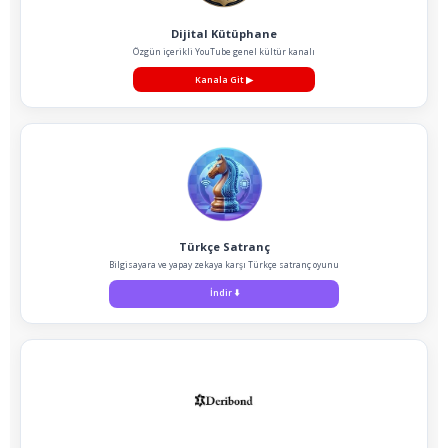
Dijital Kütüphane
Özgün içerikli YouTube genel kültür kanalı
Kanala Git
▶
Türkçe Satranç
Bilgisayara ve yapay zekaya karşı Türkçe satranç oyunu
İndir
⬇️