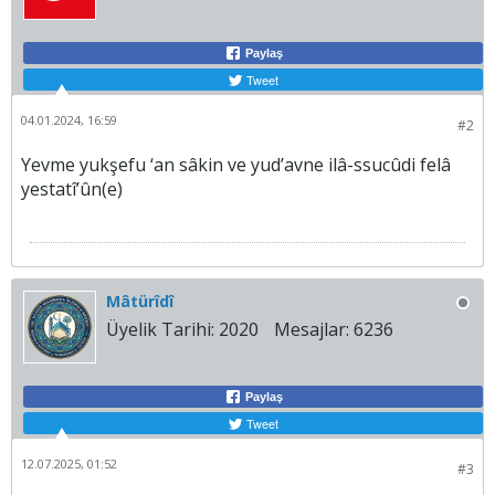
Paylaş
Tweet
04.01.2024, 16:59
#2
Yevme yukşefu ‘an sâkin ve yud’avne ilâ-ssucûdi felâ
yestatî’ûn(e)
Mâtürîdî
Üyelik Tarihi:
2020
Mesajlar:
6236
Paylaş
Tweet
12.07.2025, 01:52
#3