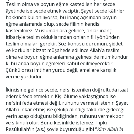
Teslim olma ve boyun eğme kastedilen her secde
âyetinde ise secde etmek vaciptir. Şayet secde kâfirler
hakkında kullanılıyorsa, bu inanç açısından boyun
eğme anlamında olup, secde fiilinin kendisi
kastedilmez. Müslümanlara gelince, onlar inanç
itibariyle teslim olduklarından onların fiil yönünden
teslim olmaları gerekir. Söz konusu durumun, şiddet
ve korkular bizzat müşahede edilince Allah'a teslim
olma ve boyun eğme anlamına gelmesi de mümkündür
ki bu anda boyun eğmeleri kabul edilmeyecektir.
Çünkü orası imtihan yurdu değil, amellere karşılık
verme yurdudur.
İkincisine gelince secde, nefsi istenilen doğrultuda itaat
ederek feda etmektir. Kişi ölüme yaklaştığında ise
nefsini feda etmesi değil, ruhunu vermesi istenir. Şayet
Allah'ı inkâr etmiş ise çekilip alındığı takdirde gideceği
yerin azap olduğunu bildiğinden, ruhunu vermek zor
ve sıkıntılı olur. Bunu kesinlikle istemez. Tıpkı
Resûlullah'ın (a.s.) şöyle buyurduğu gibi “
Kim Allah'la