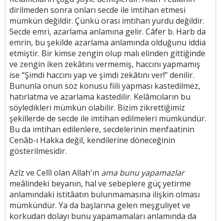
dirilmeden sonra onları secde ile imtihan etmesi
mümkün değildir. Çünkü orası imtihan yurdu değildir.
Secde emri, azarlama anlamına gelir. Câfer b. Harb da
emrin, bu şekilde azarlama anlamında olduğunu iddia
etmiştir. Bir kimse zengin olup malı elinden gittiğinde
ve zengin iken zekâtını vermemiş, haccını yapmamış
ise “Şimdi haccını yap ve şimdi zekâtını ver!” denilir.
Bununla onun söz konusu fiili yapması kastedilmez,
hatırlatma ve azarlama kastedilir. Kelâmcıların bu
söyledikleri mümkün olabilir. Bizim zikrettiğimiz
şekillerde de secde ile imtihan edilmeleri mümkündür.
Bu da imtihan edilenlere, secdelerinin menfaatinin
Cenâb-ı Hakka değil, kendilerine döneceğinin
gösterilmesidir.
Azîz ve Celîl olan Allah'ın
ama bunu yapamazlar
meâlindeki beyanın, hal ve sebeplere güç yetirme
anlamındaki istitâatın bulunmamasına ilişkin olması
mümkündür. Ya da başlarına gelen meşguliyet ve
korkudan dolayı bunu yapamamaları anlamında da