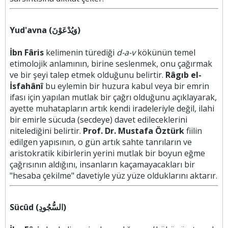
Yud'avna (وَيُدْعَوْنَ)
İbn Fâris
kelimenin türediği
d-a-v
kökünün temel
etimolojik anlamının, birine seslenmek, onu çağırmak
ve bir şeyi talep etmek olduğunu belirtir.
Râgıb el-
İsfahânî
bu eylemin bir huzura kabul veya bir emrin
ifası için yapılan mutlak bir çağrı olduğunu açıklayarak,
ayette muhatapların artık kendi iradeleriyle değil, ilahi
bir emirle sücuda (secdeye) davet edileceklerini
nitelediğini belirtir.
Prof. Dr. Mustafa Öztürk
fiilin
edilgen yapısının, o gün artık sahte tanrıların ve
aristokratik kibirlerin yerini mutlak bir boyun eğme
çağrısının aldığını, insanların kaçamayacakları bir
"hesaba çekilme" davetiyle yüz yüze olduklarını aktarır.
Sücûd (السُّجُودِ)