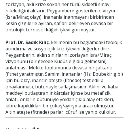
zorlayan, aklı krize sokan her türlü şiddetli sınavı
nitelediğini aktarır. Peygambere gösterilen o vizyon
(İsra/Miraç olayı), inananla inanmayanı birbirinden
kesin çizgilerle ayıran, safları belirleyen devasa bir
ontolojik turnusol kâğıdı işlevi görmüştür.
Prof. Dr. Sadık Kılıç
, kelimenin bu bağlamdaki teolojik
arındırma ve sosyolojik kriz işlevini değerlendirir.
Peygamberin, aklın sınırlarını zorlayan İsra/Miraç
vizyonunu (bir gecede Kudüs'e gidip gelmesini)
anlatması, Mekke toplumunda devasa bir çalkantı
(fitne) yaratmıştır. Samimi inananlar (Hz. Ebubekir gibi)
için bu olay, inancın ateşte (fitnede) test edilip
onaylanması, bütünüyle saflaşmasıdır. Aklını ve kaba
maddeyi putlaştıran inkârcılar içinse bu metafizik
anlatı, onların bütünüyle yoldan çıkıp alay ettikleri,
kibre kapıldıkları bir çöküş/ayrışma aracı olmuştur.
Altın ateşte (fitnede) parlar, cüruf ise yanıp kül olur.