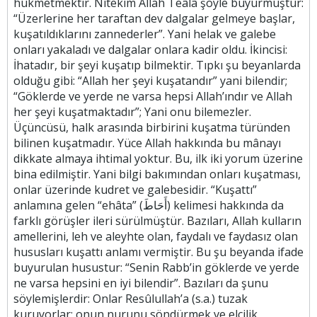
hükmetmektir. Nitekim Allah Teâlâ şöyle buyurmuştur:
“Üzerlerine her taraftan dev dalgalar gelmeye başlar,
kuşatıldıklarını zannederler”. Yani helak ve galebe
onları yakaladı ve dalgalar onlara kadir oldu. İkincisi:
İhatadır, bir şeyi kuşatıp bilmektir. Tıpkı şu beyanlarda
olduğu gibi: “Allah her şeyi kuşatandır” yani bilendir;
“Göklerde ve yerde ne varsa hepsi Allah’ındır ve Allah
her şeyi kuşatmaktadır”; Yani onu bilemezler.
Üçüncüsü, halk arasında birbirini kuşatma türünden
bilinen kuşatmadır. Yüce Allah hakkında bu mânayı
dikkate almaya ihtimal yoktur. Bu, ilk iki yorum üzerine
bina edilmiştir. Yani bilgi bakımından onları kuşatması,
onlar üzerinde kudret ve galebesidir. “Kuşattı”
anlamına gelen “ehâta” (أَحَاطَ) kelimesi hakkında da
farklı görüşler ileri sürülmüştür. Bazıları, Allah kulların
amellerini, leh ve aleyhte olan, faydalı ve faydasız olan
hususları kuşattı anlamı vermiştir. Bu şu beyanda ifade
buyurulan husustur: “Senin Rabb’in göklerde ve yerde
ne varsa hepsini en iyi bilendir”. Bazıları da şunu
söylemişlerdir: Onlar Resûlullah’a (s.a.) tuzak
kuruyorlar; onun nurunu söndürmek ve elçilik