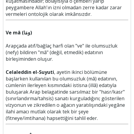
kuşatmasındadır; dolayısıyla o çemberi yarıp
peygambere Allah'ın izni olmadan zerre kadar zarar
vermeleri ontolojik olarak imkânsızdır.
Ve mâ (وَمَا)
Arapçada atıf/bağlaç harfi olan "ve" ile olumsuzluk
(nefy) bildiren "mâ" (değil, etmedik) edatının
birleşiminden oluşur.
Celaleddin el-Suyuti
, ayetin ikinci bölümüne
başlarken kullanılan bu olumsuzluk (mâ) edatının,
cümlenin ilerleyen kısmındaki istisna (illâ) edatıyla
buluşarak Arap belagatinde sarsılmaz bir "hasr/kasr"
(sınırlandırma/tahsis) sanatı kurguladığını; gösterilen
vizyonun ve zikredilen o ağacın yaratılışındaki yegâne
ilahi amacı mutlak olarak tek bir şeye
(fitneye/imtihana) hapsettiğini tahlil eder.