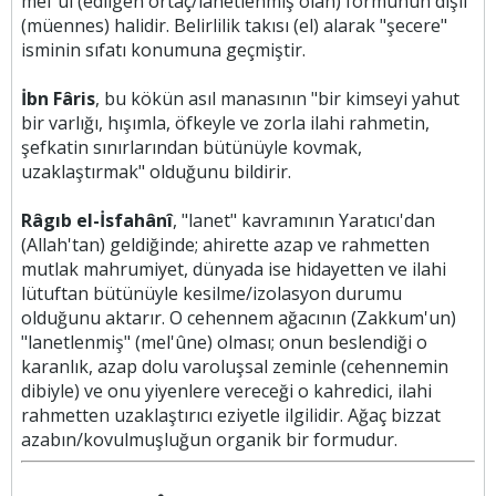
mef'ul (edilgen ortaç/lanetlenmiş olan) formunun dişil
(müennes) halidir. Belirlilik takısı (el) alarak "şecere"
isminin sıfatı konumuna geçmiştir.
İbn Fâris
, bu kökün asıl manasının "bir kimseyi yahut
bir varlığı, hışımla, öfkeyle ve zorla ilahi rahmetin,
şefkatin sınırlarından bütünüyle kovmak,
uzaklaştırmak" olduğunu bildirir.
Râgıb el-İsfahânî
, "lanet" kavramının Yaratıcı'dan
(Allah'tan) geldiğinde; ahirette azap ve rahmetten
mutlak mahrumiyet, dünyada ise hidayetten ve ilahi
lütuftan bütünüyle kesilme/izolasyon durumu
olduğunu aktarır. O cehennem ağacının (Zakkum'un)
"lanetlenmiş" (mel'ûne) olması; onun beslendiği o
karanlık, azap dolu varoluşsal zeminle (cehennemin
dibiyle) ve onu yiyenlere vereceği o kahredici, ilahi
rahmetten uzaklaştırıcı eziyetle ilgilidir. Ağaç bizzat
azabın/kovulmuşluğun organik bir formudur.