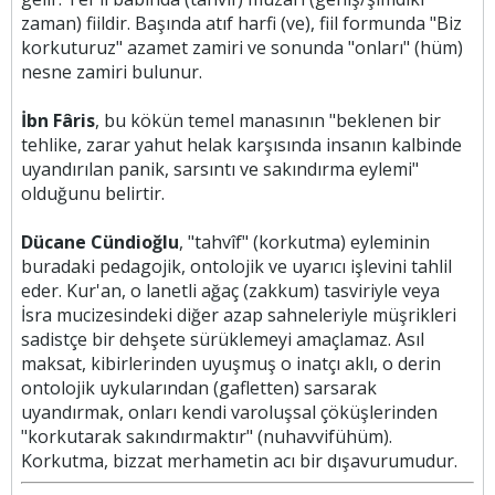
zaman) fiildir. Başında atıf harfi (ve), fiil formunda "Biz
korkuturuz" azamet zamiri ve sonunda "onları" (hüm)
nesne zamiri bulunur.
İbn Fâris
, bu kökün temel manasının "beklenen bir
tehlike, zarar yahut helak karşısında insanın kalbinde
uyandırılan panik, sarsıntı ve sakındırma eylemi"
olduğunu belirtir.
Dücane Cündioğlu
, "tahvîf" (korkutma) eyleminin
buradaki pedagojik, ontolojik ve uyarıcı işlevini tahlil
eder. Kur'an, o lanetli ağaç (zakkum) tasviriyle veya
İsra mucizesindeki diğer azap sahneleriyle müşrikleri
sadistçe bir dehşete sürüklemeyi amaçlamaz. Asıl
maksat, kibirlerinden uyuşmuş o inatçı aklı, o derin
ontolojik uykularından (gafletten) sarsarak
uyandırmak, onları kendi varoluşsal çöküşlerinden
"korkutarak sakındırmaktır" (nuhavvifühüm).
Korkutma, bizzat merhametin acı bir dışavurumudur.