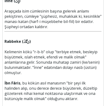
İnne (إِنَّ)
Arapçada isim cümlesinin başına gelerek anlamı
pekiştiren, cümleye "şüphesiz, muhakkak ki, kesinlikle"
manası katan (harf-i müşebbehe bil-fiil) bir edattır.
Şüpheyi ortadan kaldırır.
Rabbeke (رَبَّكَ)
Kelimenin kökü "r-b-b" olup "terbiye etmek, besleyip
büyütmek, ıslah etmek, efendi ve malik olmak"
anlamlarına gelir. Sonunda muhatap zamiri (ke/senin)
bulunmaktadır. "İnne" edatından dolayı nasb (üstün)
olmuştur.
İbn Fâris
, bu kökün asıl manasının "bir şeyi ilk
halinden alıp, onu derece derece büyüterek, düzeltip
gözeterek nihai kemal noktasına ulaştırmak ve ona
bütünüyle malik olmak" olduğunu aktarır.