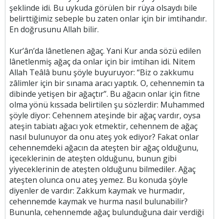
şeklinde idi. Bu uykuda görülen bir rüya olsaydı bile
belirttiğimiz sebeple bu zaten onlar için bir imtihandır.
En doğrusunu Allah bilir.
Kur’ân’da lânetlenen ağaç. Yani Kur anda sözü edilen
lânetlenmiş ağaç da onlar için bir imtihan idi. Nitem
Allah Teâlâ bunu şöyle buyuruyor: “Biz o zakkumu
zâlimler için bir sınama aracı yaptık. O, cehennemin ta
dibinde yetişen bir ağaçtır”. Bu ağacın onlar için fitne
olma yönü kıssada belirtilen şu sözlerdir: Muhammed
şöyle diyor: Cehennem ateşinde bir ağaç vardır, oysa
ateşin tabiatı ağacı yok etmektir, cehennem de ağaç
nasıl bulunuyor da onu ateş yok ediyor? Fakat onlar
cehennemdeki ağacın da ateşten bir ağaç olduğunu,
içeceklerinin de ateşten olduğunu, bunun gibi
yiyeceklerinin de ateşten olduğunu bilmediler. Ağaç
ateşten olunca onu ateş yemez. Bu konuda şöyle
diyenler de vardır: Zakkum kaymak ve hurmadır,
cehennemde kaymak ve hurma nasıl bulunabilir?
Bununla, cehennemde ağaç bulunduğuna dair verdiği