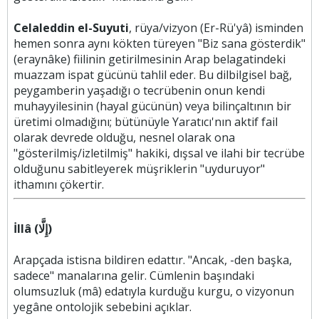
Celaleddin el-Suyuti
, rüya/vizyon (Er-Rü'yâ) isminden
hemen sonra aynı kökten türeyen "Biz sana gösterdik"
(eraynâke) fiilinin getirilmesinin Arap belagatindeki
muazzam ispat gücünü tahlil eder. Bu dilbilgisel bağ,
peygamberin yaşadığı o tecrübenin onun kendi
muhayyilesinin (hayal gücünün) veya bilinçaltının bir
üretimi olmadığını; bütünüyle Yaratıcı'nın aktif fail
olarak devrede olduğu, nesnel olarak ona
"gösterilmiş/izletilmiş" hakiki, dışsal ve ilahi bir tecrübe
olduğunu sabitleyerek müşriklerin "uyduruyor"
ithamını çökertir.
İllâ (إِلَّا)
Arapçada istisna bildiren edattır. "Ancak, -den başka,
sadece" manalarına gelir. Cümlenin başındaki
olumsuzluk (mâ) edatıyla kurduğu kurgu, o vizyonun
yegâne ontolojik sebebini açıklar.