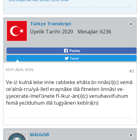
Türkçe Transkript
Üyelik Tarihi:
2020
Mesajlar:
6236
Paylaş
Tweet
03.01.2024, 10:05
#2
Ve-iż kulnâ leke inne rabbeke ehâta bi-nnâs(i)(c) vemâ
ce’alnâ-rru/yâ-lletî eraynâke illâ fitneten linnâsi ve-
şşecerate-lmel’ûnete fî-lkur-ân(i)(c) venuḣavvifuhum
femâ yezîduhum illâ tuġyânen kebîrâ(n)
Mâtürîdî