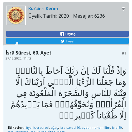
Kur’ân-ı Kerîm
Üyelik Tarihi:
2020
Mesajlar:
6236
Paylaş
Tweet
İsrâ Sûresi, 60. Ayet
#1
27.12.2023, 11:42
وَاِذْ قُلْنَا لَكَ اِنَّ رَبَّكَ اَحَاطَ بِالنَّاسِۜ
وَمَا جَعَلْنَا الرُّءْيَا الَّت۪ٓي اَرَيْنَاكَ اِلَّا
فِتْنَةً لِلنَّاسِ وَالشَّجَرَةَ الْمَلْعُونَةَ فِي
الْقُرْاٰنِۜ وَنُخَوِّفُهُمْۙ فَمَا يَز۪يدُهُمْ
Etiketler:
rüya
,
isra suresi
,
ağaç
,
isra suresi 60. ayet
,
imtihan
,
ilim
,
isra 60
,
isra
,
kuşatma
,
rab
,
kuran
,
fitne
,
sınav