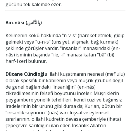
gücünü tek kalemde ezer.
Bin-nâsi (بِالنَّاسِ)
Kelimenin kökü hakkında "n-v-s" (hareket etmek, gidip
gelmek) veya "ü-n-s" (ünsiyet, alışmak, bağ kurmak)
şeklinde görüşler vardır. "İnsanlar" manasındaki (en-
nâs) isminin başında "ile, -i" manası katan "bâ" (bi)
harf-i ceri bulunur.
Dücane Cündioğlu
, ilahi kuşatmanın nesnesi (mef'ulu)
olarak spesifik bir kabilenin veya müşrik grubun değil
de genel bağlamdaki "insanlığın" (en-nâs)
zikredilmesinin felsefi boyutunu inceler. Müşriklerin
peygambere yönelik tehditleri, kendi cüzi ve bağımsız
iradelerinin bir ürünü gibi dursa da; Kur'an, bütün bir
"insanlık soyunun" (nâs) varoluşsal ve eylemsel
sınırlarının, o ilahi kudretin devasa çemberiyle (ihata)
çepeçevre sarıldığını ilan eder. İnsanlık Allah'ın