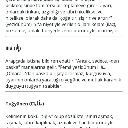
psikolojisinde tam tersi bir tepkimeye girer. Uyarı,
onlardaki inkarı, azgınlığı ve kibri niceliksel ve
niteliksel olarak daha da "çoğaltır, şişirir ve artırır"
(yezidühüm). Şifa niyetiyle verilen o ilahi kelam (ilaç),
bozulmuş ahlaki bünyede zehri bütünüyle artırmıştır.
İllâ (إِلَّا)
Arapçada istisna bildiren edattır. "Ancak, sadece, -den
başka" manalarına gelir. "Femâ yezidühüm illâ..."
(Onlara ...'dan başka bir şey artırmaz) kurgusuyla,
uyarının onlarda yarattığı o yegâne ve mutlak karanlık
duyguyu (tuğyanı) sabitler.
Tuğyânen (طُغْيَانًا)
Kelimenin kökü "t-ğ-y" olup sözlükte "sınırı aşmak,
taşmak, kibre kapılmak, azmak ve haddi bütünüyle