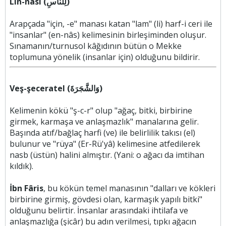
Lin-nâsi (لِلنَّاسِ)
Arapçada "için, -e" manası katan "lam" (li) harf-i ceri ile
"insanlar" (en-nâs) kelimesinin birleşiminden oluşur.
Sınamanın/turnusol kâğıdının bütün o Mekke
toplumuna yönelik (insanlar için) olduğunu bildirir.
Veş-şeceratel (وَالشَّجَرَةَ)
Kelimenin kökü "ş-c-r" olup "ağaç, bitki, birbirine
girmek, karmaşa ve anlaşmazlık" manalarına gelir.
Başında atıf/bağlaç harfi (ve) ile belirlilik takısı (el)
bulunur ve "rüya" (Er-Rü'yâ) kelimesine atfedilerek
nasb (üstün) halini almıştır. (Yani: o ağacı da imtihan
kıldık).
İbn Fâris
, bu kökün temel manasının "dalları ve kökleri
birbirine girmiş, gövdesi olan, karmaşık yapılı bitki"
olduğunu belirtir. İnsanlar arasındaki ihtilafa ve
anlaşmazlığa (şicâr) bu adın verilmesi, tıpkı ağacın