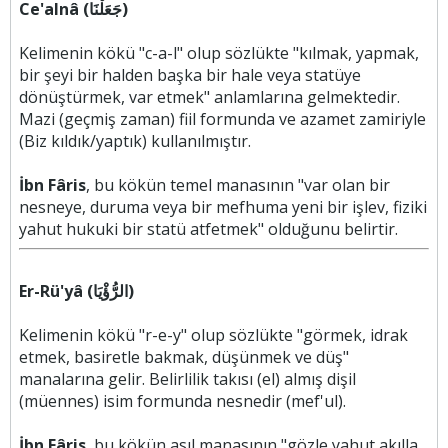
Ce'alnâ (جَعَلْنَا)
Kelimenin kökü "c-a-l" olup sözlükte "kılmak, yapmak,
bir şeyi bir halden başka bir hale veya statüye
dönüştürmek, var etmek" anlamlarına gelmektedir.
Mazi (geçmiş zaman) fiil formunda ve azamet zamiriyle
(Biz kıldık/yaptık) kullanılmıştır.
İbn Fâris
, bu kökün temel manasının "var olan bir
nesneye, duruma veya bir mefhuma yeni bir işlev, fiziki
yahut hukuki bir statü atfetmek" olduğunu belirtir.
Er-Rü'yâ (الرُّؤْيَا)
Kelimenin kökü "r-e-y" olup sözlükte "görmek, idrak
etmek, basiretle bakmak, düşünmek ve düş"
manalarına gelir. Belirlilik takısı (el) almış dişil
(müennes) isim formunda nesnedir (mef'ul).
İbn Fâris
, bu kökün asıl manasının "gözle yahut akılla