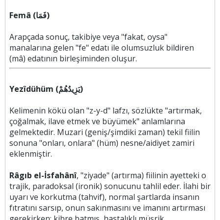
Femâ (فَمَا)
Arapçada sonuç, takibiye veya "fakat, oysa"
manalarına gelen "fe" edatı ile olumsuzluk bildiren
(mâ) edatının birleşiminden oluşur.
Yezîdühüm (يَزِيدُهُمْ)
Kelimenin kökü olan "z-y-d" lafzı, sözlükte "artırmak,
çoğalmak, ilave etmek ve büyümek" anlamlarına
gelmektedir. Muzari (geniş/şimdiki zaman) tekil fiilin
sonuna "onları, onlara" (hüm) nesne/aidiyet zamiri
eklenmiştir.
Râgıb el-İsfahânî
, "ziyade" (artırma) fiilinin ayetteki o
trajik, paradoksal (ironik) sonucunu tahlil eder. İlahi bir
uyarı ve korkutma (tahvif), normal şartlarda insanın
fıtratını sarsıp, onun sakınmasını ve imanını artırması
gerekirken; kibre batmış, hastalıklı müşrik