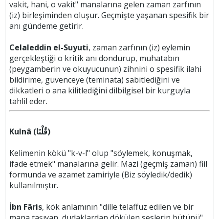
vakit, hani, o vakit" manalarına gelen zaman zarfının
(iz) birleşiminden oluşur. Geçmişte yaşanan spesifik bir
anı gündeme getirir.
Celaleddin el-Suyuti
, zaman zarfının (iz) eylemin
gerçekleştiği o kritik anı dondurup, muhatabın
(peygamberin ve okuyucunun) zihnini o spesifik ilahi
bildirime, güvenceye (teminata) sabitlediğini ve
dikkatleri o ana kilitlediğini dilbilgisel bir kurguyla
tahlil eder.
Kulnâ (قُلْنَا)
Kelimenin kökü "k-v-l" olup "söylemek, konuşmak,
ifade etmek" manalarına gelir. Mazi (geçmiş zaman) fiil
formunda ve azamet zamiriyle (Biz söyledik/dedik)
kullanılmıştır.
İbn Fâris
, kök anlamının "dille telaffuz edilen ve bir
mana taşıyan, dudaklardan dökülen seslerin bütünü"