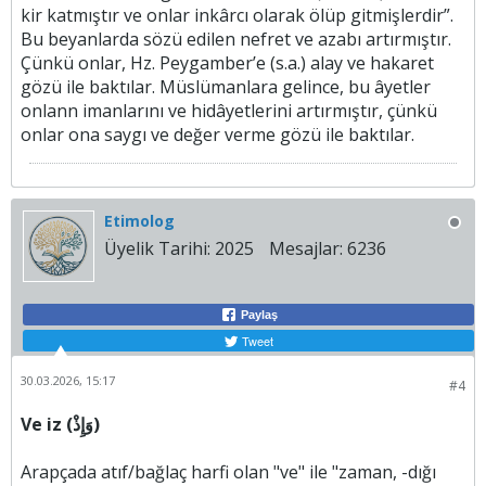
kir katmıştır ve onlar inkârcı olarak ölüp gitmişlerdir”.
Bu beyanlarda sözü edilen nefret ve azabı artırmıştır.
Çünkü onlar, Hz. Peygamber’e (s.a.) alay ve hakaret
gözü ile baktılar. Müslümanlara gelince, bu âyetler
onlann imanlarını ve hidâyetlerini artırmıştır, çünkü
onlar ona saygı ve değer verme gözü ile baktılar.​
Etimolog
Üyelik Tarihi:
2025
Mesajlar:
6236
Paylaş
Tweet
30.03.2026, 15:17
#4
Ve iz (وَإِذْ)
Arapçada atıf/bağlaç harfi olan "ve" ile "zaman, -dığı