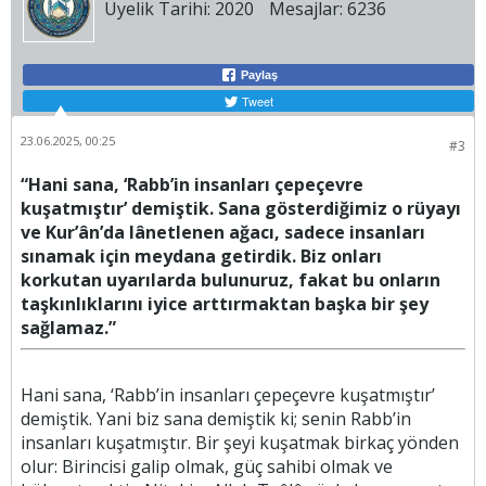
Üyelik Tarihi:
2020
Mesajlar:
6236
Paylaş
Tweet
23.06.2025, 00:25
#3
“Hani sana, ‘Rabb’in insanları çepeçevre
kuşatmıştır’ demiştik. Sana gösterdiğimiz o rüyayı
ve Kur’ân’da lânetlenen ağacı, sadece insanları
sınamak için meydana getirdik. Biz onları
korkutan uyarılarda bulunuruz, fakat bu onların
taşkınlıklarını iyice arttırmaktan başka bir şey
sağlamaz.”
Hani sana, ‘Rabb’in insanları çepeçevre kuşatmıştır’
demiştik. Yani biz sana demiştik ki; senin Rabb’in
insanları kuşatmıştır. Bir şeyi kuşatmak birkaç yönden
olur: Birincisi galip olmak, güç sahibi olmak ve