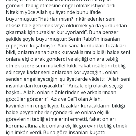
görevini tebliğ etmesine engel olmak istiyorlardı.
Nitekim yüce Allah şu âyetinde bunu ifade
buyurmuştur: “Hatırlar mısın? inkâr edenler seni
etkisiz hale getirmek veya öldürmek ya da yurdundan
çıkarmak için tuzaklar kuruyorlardı”. Buna benzer
şekilde şöyle buyurmuştur; Senin Rabb’in insanları
çepeçevre kuşatmıştır. Yani sana kurdukları tuzakları
bildi, onların sana tuzak kuracaklarını bildiği halde seni
onlara elçi olarak gönderdi ve elçiliği onlara tebliğ
etmek üzere seni mükellef kıldı. Fakat risâletini tebliğ
edinceye kadar seni onlardan koruyacağını, onları
senden engelleyeceğini şu âyetlerde vâdetti: “Allah seni
insanlardan koruyacaktır”; “Ancak, elçi olarak seçtiği
başka... Allah, onların önlerinden ve arkalarından
gözcüler gönderir”. Azız ve Celîl olan Allah,
kavimlerinin engelleyip, tuzaklar kuracaklarını bildiği
halde peygamberler gönderdi ve onlara elçilik
görevlerini tebliğ etmelerini emretti, fakat onları
koruma altına aldı, onlara elçilik görevini tebliğ etmek
için imkân verdi. Buna göre insanları kuşattı