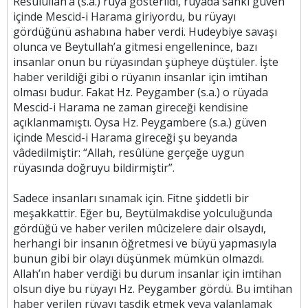
Resûlullah’a (s.a.) rüya gösterildi, rüyada sanki güven
içinde Mescid-i Harama giriyordu, bu rüyayı
gördüğünü ashabına haber verdi. Hudeybiye savaşı
olunca ve Beytullah’a gitmesi engellenince, bazı
insanlar onun bu rüyasından şüpheye düştüler. İşte
haber verildiği gibi o rüyanın insanlar için imtihan
olması budur. Fakat Hz. Peygamber (s.a.) o rüyada
Mescid-i Harama ne zaman gireceği kendisine
açıklanmamıştı. Oysa Hz. Peygambere (s.a.) güven
içinde Mescid-i Harama gireceği şu beyanda
vâdedilmiştir: “Allah, resûlüne gerçeğe uygun
rüyasında doğruyu bildirmiştir”.
Sadece insanları sınamak için. Fitne şiddetli bir
meşakkattir. Eğer bu, Beytülmakdise yolculuğunda
gördüğü ve haber verilen mûcizelere dair olsaydı,
herhangi bir insanın öğretmesi ve büyü yapmasıyla
bunun gibi bir olayı düşünmek mümkün olmazdı.
Allah’ın haber verdiği bu durum insanlar için imtihan
olsun diye bu rüyayı Hz. Peygamber gördü. Bu imtihan
haber verilen rüyayı tasdik etmek veya yalanlamak