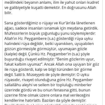
meâlindeki beyanın anlamı, ilim ile yahut onları kudret
ve galibiyetiyle kuşattı demektir. En doğrusunu Allah
bilir.
Sana gösterdiğimiz o rüyayı ve Kur’ân’da lânetlenen
ağacı, sadece insanları sınamak için meydana getirdik.
Müfessirlerin büyük çoğunluğu şunu söylemişlerdir:
Allah’ın Hz. Peygambere (s.a.) gösterdiği rüya uyku
halindeki rüya değildir, belki uyanıkken, uyuyabilen
gözün görmesiyle görmüştür, uyumayan gözle
(kalple) değil. Çünkü Hz. Peygamber’in (s.a.) şöyle
buyurduğu rivayet edilmiştir: “Benim gözlerim uyur,
fakat kalbim uyumaz”. Ancak Allah ona uyuyan bir göz
ile rüya gösterdi, kalp ve bilgi türünden bir görme
değil. Saîd b. Müseyyeb de şöyle demiştir: O uyku
rüyasıdır, rivayet olunduğuna göre Hz. Peygamber
sallallâhu aleyhi ve sellem bir topluluğu minberler
üzerinde gördü ve bu onun fenasına gitti, bunun
üzerine fitne olmak üzere onlara mal verileceğini
kendilerine hatırlattı. Bazıları da şöyle demiştir: