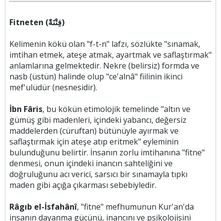
Fitneten (فِتْنَةً)
Kelimenin kökü olan "f-t-n" lafzı, sözlükte "sınamak,
imtihan etmek, ateşe atmak, ayartmak ve saflaştırmak"
anlamlarına gelmektedir. Nekre (belirsiz) formda ve
nasb (üstün) halinde olup "ce'alnâ" fiilinin ikinci
mef'ulüdür (nesnesidir).
İbn Fâris
, bu kökün etimolojik temelinde "altın ve
gümüş gibi madenleri, içindeki yabancı, değersiz
maddelerden (cüruftan) bütünüyle ayırmak ve
saflaştırmak için ateşe atıp eritmek" eyleminin
bulunduğunu belirtir. İnsanın zorlu imtihanına "fitne"
denmesi, onun içindeki inancın sahteliğini ve
doğruluğunu acı verici, sarsıcı bir sınamayla tıpkı
maden gibi açığa çıkarması sebebiyledir.
Râgıb el-İsfahânî
, "fitne" mefhumunun Kur'an'da
insanın dayanma gücünü, inancını ve psikolojisini