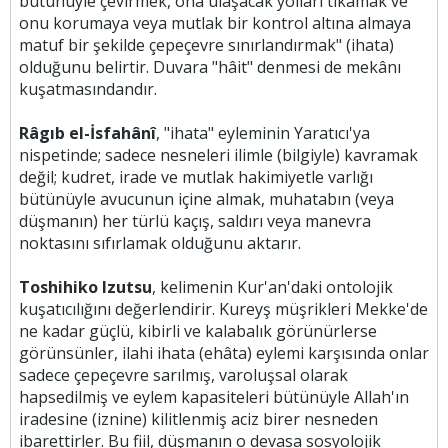
bütünüyle çevirmek, ona ulaşacak yolları tıkamak ve
onu korumaya veya mutlak bir kontrol altına almaya
matuf bir şekilde çepeçevre sınırlandırmak" (ihata)
olduğunu belirtir. Duvara "hâit" denmesi de mekânı
kuşatmasındandır.
Râgıb el-İsfahânî
, "ihata" eyleminin Yaratıcı'ya
nispetinde; sadece nesneleri ilimle (bilgiyle) kavramak
değil; kudret, irade ve mutlak hakimiyetle varlığı
bütünüyle avucunun içine almak, muhatabın (veya
düşmanın) her türlü kaçış, saldırı veya manevra
noktasını sıfırlamak olduğunu aktarır.
Toshihiko Izutsu
, kelimenin Kur'an'daki ontolojik
kuşatıcılığını değerlendirir. Kureyş müşrikleri Mekke'de
ne kadar güçlü, kibirli ve kalabalık görünürlerse
görünsünler, ilahi ihata (ehâta) eylemi karşısında onlar
sadece çepeçevre sarılmış, varoluşsal olarak
hapsedilmiş ve eylem kapasiteleri bütünüyle Allah'ın
iradesine (iznine) kilitlenmiş aciz birer nesneden
ibarettirler. Bu fiil, düşmanın o devasa sosyolojik