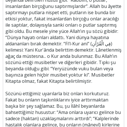
beyanda belirtilen husus gibi: “Rabbim, o putlar,
insanlardan birçoğunu saptırmışlardır”. Allah bu âyette
saptırmayı putlara nispet etti, putların ise bunda bir
etkisi yoktur, fakat insanlardan birçoğu onlar aracılığı
ile saptılar, dolayısıyla sanki onları o putlar saptırmış
gibi oldu. Bu mesele yine yüce Allah’ın şu sözü gibidir:
“Dünya hayatı onları aldattı.. Yani dünya hayatına
aldananları bırak demektir. “Fi’l-Kur ani” (فِي الْقُرْآنِ)
kelimesi: Yani Kur'ânda belirttim demektir. Lânetlenmiş
ağaç da müstesna... o Kur anda bulunmaz. Bu Allah’ın
sözünü ettiği musibetler ve diğerleri gibidir. Tıpkı şu
beyanda olduğu gibi: “Yeryüzünde vuku bulan veya
başınıza gelen hiçbir musibet yoktur ki”. Musibetler
Kitapta olmaz, fakat Kitapta belirtilmiştir.
Sözünü ettiğimiz uyarılarla biz onları korkuturuz.
Fakat bu onlann taşkınlıklarını iyice arttırmaktan
başka bir şey sağlamaz. Bu, şu İlâhî beyanlarda
bahsettiğimiz husustur: “Ama onlara uyarıcı gelince bu
sadece (haktan) uzaklaşmalarını arttırdı”; “Kalplerinde
hastalık olanlara gelince, bu onların (mânevî) kirlerine