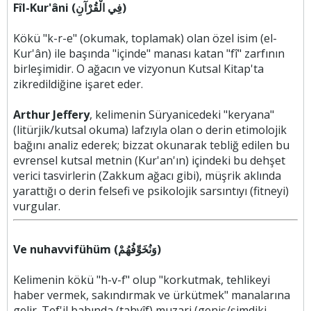
Fîl-Kur'âni (فِي الْقُرْآنِ)
Kökü "k-r-e" (okumak, toplamak) olan özel isim (el-
Kur'ân) ile başında "içinde" manası katan "fî" zarfının
birleşimidir. O ağacın ve vizyonun Kutsal Kitap'ta
zikredildiğine işaret eder.
Arthur Jeffery
, kelimenin Süryanicedeki "keryana"
(litürjik/kutsal okuma) lafzıyla olan o derin etimolojik
bağını analiz ederek; bizzat okunarak tebliğ edilen bu
evrensel kutsal metnin (Kur'an'ın) içindeki bu dehşet
verici tasvirlerin (Zakkum ağacı gibi), müşrik aklında
yarattığı o derin felsefi ve psikolojik sarsıntıyı (fitneyi)
vurgular.
Ve nuhavvifühüm (وَنُخَوِّفُهُمْ)
Kelimenin kökü "h-v-f" olup "korkutmak, tehlikeyi
haber vermek, sakındırmak ve ürkütmek" manalarına
gelir. Tef'il babında (tahvîf) muzari (geniş/şimdiki