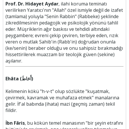
Prof. Dr. Hidayet Aydar
, ilahi koruma teminatı
verilirken Yaratıcı'nın "Allah" özel ismiyle değil de izafet
(tamlama) yoluyla "Senin Rabbin" (Rabbeke) şeklinde
zikredilmesinin pedagojik ve psikolojik yönünü tahlil
eder. Müşriklerin ağır baskısı ve tehdidi altındaki
peygambere; evreni çekip çeviren, terbiye eden, rızık
veren o mutlak Sahib'in (Rabb'in) doğrudan onunla
(ke/senin) beraber olduğu ve onu sahipsiz bırakmadığı
hissettirilerek muazzam bir teolojik güven (sekine)
aşılanır.
Ehâta (أَحَاطَ)
Kelimenin kökü "h-v-t" olup sözlükte "kuşatmak,
çevirmek, kavramak ve muhafaza etmek" manalarına
gelir. İf'al babında (ihata) mazi (geçmiş zaman) tekil
fiildir.
İbn Fâris
, bu kökün temel manasının "bir şeyin etrafını