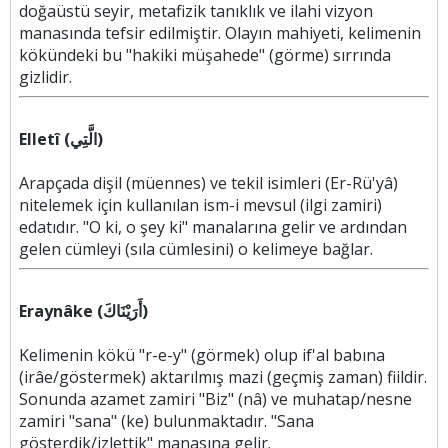
doğaüstü seyir, metafizik tanıklık ve ilahi vizyon
manasında tefsir edilmiştir. Olayın mahiyeti, kelimenin
kökündeki bu "hakiki müşahede" (görme) sırrında
gizlidir.
Elletî (الَّتِي)
Arapçada dişil (müennes) ve tekil isimleri (Er-Rü'yâ)
nitelemek için kullanılan ism-i mevsul (ilgi zamiri)
edatıdır. "O ki, o şey ki" manalarına gelir ve ardından
gelen cümleyi (sıla cümlesini) o kelimeye bağlar.
Eraynâke (أَرَيْنَاكَ)
Kelimenin kökü "r-e-y" (görmek) olup if'al babına
(irâe/göstermek) aktarılmış mazi (geçmiş zaman) fiildir.
Sonunda azamet zamiri "Biz" (nâ) ve muhatap/nesne
zamiri "sana" (ke) bulunmaktadır. "Sana
gösterdik/izlettik" manasına gelir.