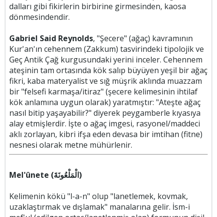
dalları gibi fikirlerin birbirine girmesinden, kaosa
dönmesindendir.
Gabriel Said Reynolds
, "Şecere" (ağaç) kavramının
Kur'an'ın cehennem (Zakkum) tasvirindeki tipolojik ve
Geç Antik Çağ kurgusundaki yerini inceler. Cehennem
ateşinin tam ortasında kök salıp büyüyen yeşil bir ağaç
fikri, kaba materyalist ve sığ müşrik aklında muazzam
bir "felsefi karmaşa/itiraz" (şecere kelimesinin ihtilaf
kök anlamına uygun olarak) yaratmıştır: "Ateşte ağaç
nasıl bitip yaşayabilir?" diyerek peygamberle kıyasıya
alay etmişlerdir. İşte o ağaç imgesi, rasyonel/maddeci
aklı zorlayan, kibri ifşa eden devasa bir imtihan (fitne)
nesnesi olarak metne mühürlenir.
Mel'ûnete (الْمَلْعُونَةَ)
Kelimenin kökü "l-a-n" olup "lanetlemek, kovmak,
uzaklaştırmak ve dışlamak" manalarına gelir. İsm-i