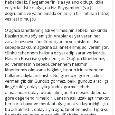
haberde Hz. Peygamber’in (s.a.) yalancı olduğu iddia
ediyorlar. İşte o ağaç da Hz. Peygamber’i (s.a.)
doğrulama ve yalanlamada onlar için bir imtihan (fitne)
vesilesi olmuştu.
O ağaca lânetlenmiş adı verilmesinin sebebi hakkında
bazıları şunu söylemiştir: Araplar eziyet veren her
zararlı nesneye lânetlenmiş adını vermişlerdir. Bu
sebeple zakkum ağacına da lânetlenmiş adı verilmiştir,
çünkü cehennem halkına eziyet edip zarar veriyordu.
Hasan-ı Basri ise şöyle demiştir: O ağaca lânetlenmiş
adı verilmesinin sebebi, cehennem halkmm
lânetlenmiş olmasına bağlıdır, bunun için cehennem
halkının adıyla anılmıştır. Bu, gündüze gören, adını
vermek gibidir. Gündüz görmez, belki gündüz aracılığı
ile görülür, dolayısıyla gündüz görme sebebi
olmasından dolayı bu adı almıştır. Bu mesele de buna
göre değerlendirilmelidir. Lanetin aslı uzaklaştırmaktır,
her türlü hayır ve menfaat ağaçtan uzaklaştırıldığı için
bu adı almıştır, dolayısıyla ağaç lânetlenmiştir. Tıpkı şu