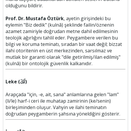
olduğunu bildirir.
Prof. Dr. Mustafa Öztürk
, ayetin girişindeki bu
eylemin "Biz dedik" (kulnâ) şeklinde failin/öznenin
azamet zamiriyle doğrudan metne dahil edilmesinin
teolojik ağırlığını tahlil eder. Peygambere verilen bu
bilgi ve koruma teminatı, sıradan bir vaat değil; bizzat
ilahi otoritenin en üst merkezinden, sarsılmaz ve
mutlak bir garanti olarak "dile getirilmiş/ilan edilmiş"
(kulnâ) bir ontolojik güvenlik kalkanıdır.
Leke (لَكَ)
Arapçada "için, -e, ait, sana" anlamlarına gelen "lam"
(li/le) harf-i ceri ile muhatap zamirinin (ke/senin)
birleşiminden oluşur. Vahyin ve ilahi teminatın
doğrudan peygamberin şahsına yöneldiğini gösterir.