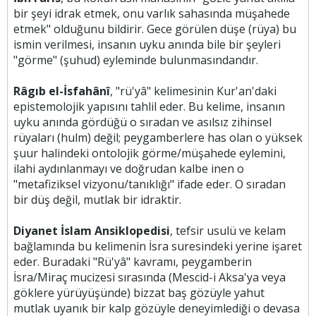
bir şeyi idrak etmek, onu varlık sahasında müşahede
etmek" olduğunu bildirir. Gece görülen düşe (rüya) bu
ismin verilmesi, insanın uyku anında bile bir şeyleri
"görme" (şuhud) eyleminde bulunmasındandır.
Râgıb el-İsfahânî
, "rü'yâ" kelimesinin Kur'an'daki
epistemolojik yapısını tahlil eder. Bu kelime, insanın
uyku anında gördüğü o sıradan ve asılsız zihinsel
rüyaları (hulm) değil; peygamberlere has olan o yüksek
şuur halindeki ontolojik görme/müşahede eylemini,
ilahi aydınlanmayı ve doğrudan kalbe inen o
"metafiziksel vizyonu/tanıklığı" ifade eder. O sıradan
bir düş değil, mutlak bir idraktir.
Diyanet İslam Ansiklopedisi
, tefsir usulü ve kelam
bağlamında bu kelimenin İsra suresindeki yerine işaret
eder. Buradaki "Rü'yâ" kavramı, peygamberin
İsra/Miraç mucizesi sırasında (Mescid-i Aksa'ya veya
göklere yürüyüşünde) bizzat baş gözüyle yahut
mutlak uyanık bir kalp gözüyle deneyimlediği o devasa