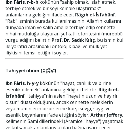
İbn Fâris
,
r-b-b
kökünün "sahip olmak, ıslah etmek,
terbiye etmek ve bir şeyi kemale ulaştırmak"
anlamlarına geldiğini ifade eder.
Râgıb el-İsfahânî
,
"Rab" isminin burada kullanılmasının, Allah’ın kullarını
dünyada iman ve salih amelle terbiye edip cennette
nihai mutluluğa ulaştıran şefkatli otoritesini (mürebbî)
vurguladığını belirtir.
Prof. Dr. Sadık Kılıç
, bu ismin kul
ile yaratıcı arasındaki ontolojik bağı ve mülkiyet
ilişkisini temsil ettiğini söyler.
Tahiyyetühüm (تَحِيَّتُهُمْ)
İbn Fâris
,
h-y-y
kökünün "hayat, canlılık ve birine
esenlik dilemek" anlamına geldiğini belirtir.
Râgıb el-
İsfahânî
, "tahiyye"nin aslen "hayatın uzun ve hayırlı
olsun" duası olduğunu, ancak cennette meleklerin
veya müminlerin birbirlerine karşı sevgi, saygı ve
esenlik beyanlarını ifade ettiğini söyler.
Arthur Jeffery
,
kelimenin Sami dillerindeki (Aramice "hayye") yaşatmak
ve kutsamak anlamlarıyla olan bağına işaret eder.