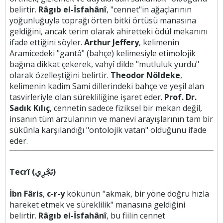
belirtir.
Râgıb el-İsfahânî
, "cennet"in ağaçlarının
yoğunluğuyla toprağı örten bitki örtüsü manasına
geldiğini, ancak terim olarak ahiretteki ödül mekanını
ifade ettiğini söyler.
Arthur Jeffery
, kelimenin
Aramicedeki "gantâ" (bahçe) kelimesiyle etimolojik
bağına dikkat çekerek, vahyî dilde "mutluluk yurdu"
olarak özelleştiğini belirtir.
Theodor Nöldeke
,
kelimenin kadim Sami dillerindeki bahçe ve yeşil alan
tasvirleriyle olan sürekliliğine işaret eder.
Prof. Dr.
Sadık Kılıç
, cennetin sadece fiziksel bir mekan değil,
insanın tüm arzularının ve manevi arayışlarının tam bir
sükûnla karşılandığı "ontolojik vatan" olduğunu ifade
eder.
Tecrî (تَجْرِي)
İbn Fâris
,
c-r-y
kökünün "akmak, bir yöne doğru hızla
hareket etmek ve süreklilik" manasına geldiğini
belirtir.
Râgıb el-İsfahânî
, bu fiilin cennet