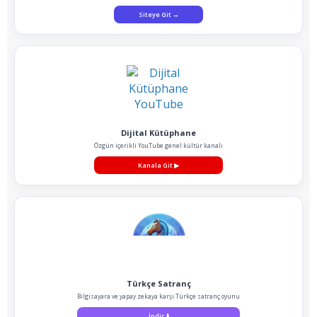
Siteye Git
→
Dijital Kütüphane
Özgün içerikli YouTube genel kültür kanalı
Kanala Git
▶
Türkçe Satranç
Bilgisayara ve yapay zekaya karşı Türkçe satranç oyunu
İndir
⬇️