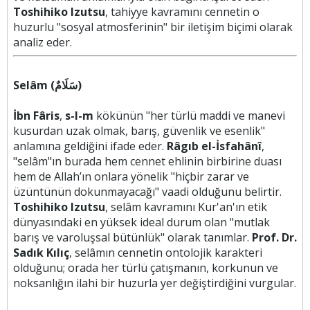
Toshihiko Izutsu
, tahiyye kavramını cennetin o
huzurlu "sosyal atmosferinin" bir iletişim biçimi olarak
analiz eder.
Selâm (سَلَامٌ)
İbn Fâris
,
s-l-m
kökünün "her türlü maddi ve manevi
kusurdan uzak olmak, barış, güvenlik ve esenlik"
anlamına geldiğini ifade eder.
Râgıb el-İsfahânî
,
"selâm"ın burada hem cennet ehlinin birbirine duası
hem de Allah’ın onlara yönelik "hiçbir zarar ve
üzüntünün dokunmayacağı" vaadi olduğunu belirtir.
Toshihiko Izutsu
, selâm kavramını Kur'an'ın etik
dünyasındaki en yüksek ideal durum olan "mutlak
barış ve varoluşsal bütünlük" olarak tanımlar.
Prof. Dr.
Sadık Kılıç
, selâmın cennetin ontolojik karakteri
olduğunu; orada her türlü çatışmanın, korkunun ve
noksanlığın ilahi bir huzurla yer değiştirdiğini vurgular.