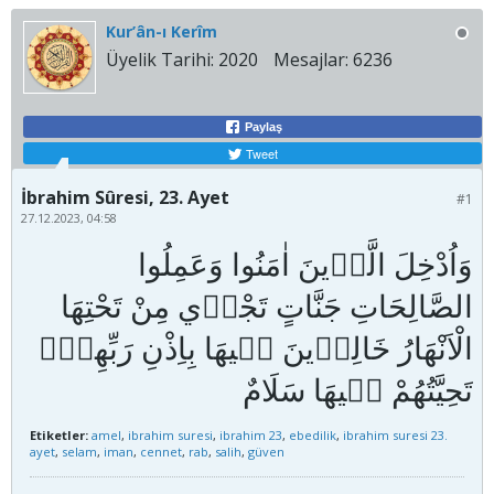
Kur’ân-ı Kerîm
Üyelik Tarihi:
2020
Mesajlar:
6236
Paylaş
Tweet
İbrahim Sûresi, 23. Ayet
#1
27.12.2023, 04:58
وَاُدْخِلَ الَّذ۪ينَ اٰمَنُوا وَعَمِلُوا
الصَّالِحَاتِ جَنَّاتٍ تَجْر۪ي مِنْ تَحْتِهَا
الْاَنْهَارُ خَالِد۪ينَ ف۪يهَا بِاِذْنِ رَبِّهِمْۜ
Etiketler:
amel
,
ibrahim suresi
,
ibrahim 23
,
ebedilik
,
ibrahim suresi 23.
ayet
,
selam
,
iman
,
cennet
,
rab
,
salih
,
güven