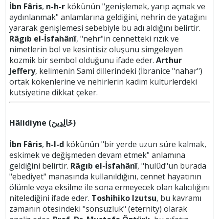
İbn Fâris
,
n-h-r
kökünün "genişlemek, yarıp açmak ve
aydınlanmak" anlamlarına geldiğini, nehrin de yatağını
yararak genişlemesi sebebiyle bu adı aldığını belirtir.
Râgıb el-İsfahânî
, "nehr"in cennetteki rızık ve
nimetlerin bol ve kesintisiz oluşunu simgeleyen
kozmik bir sembol olduğunu ifade eder.
Arthur
Jeffery
, kelimenin Sami dillerindeki (İbranice "nahar")
ortak kökenlerine ve nehirlerin kadim kültürlerdeki
kutsiyetine dikkat çeker.
Hâlidiyne (خَالِدِينَ)
İbn Fâris
,
h-l-d
kökünün "bir yerde uzun süre kalmak,
eskimek ve değişmeden devam etmek" anlamına
geldiğini belirtir.
Râgıb el-İsfahânî
, "hulûd"un burada
"ebediyet" manasında kullanıldığını, cennet hayatının
ölümle veya eksilme ile sona ermeyecek olan kalıcılığını
nitelediğini ifade eder.
Toshihiko Izutsu
, bu kavramı
zamanın ötesindeki "sonsuzluk" (eternity) olarak