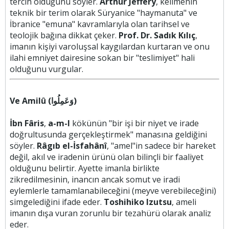
tercih olduğunu söyler.
Arthur Jeffery
, kelimenin
teknik bir terim olarak Süryanice "haymanuta" ve
İbranice "emuna" kavramlarıyla olan tarihsel ve
teolojik bağına dikkat çeker.
Prof. Dr. Sadık Kılıç
,
imanın kişiyi varoluşsal kaygılardan kurtaran ve onu
ilahi emniyet dairesine sokan bir "teslimiyet" hali
olduğunu vurgular.
Ve Amilû (وَعَمِلُوا)
İbn Fâris
,
a-m-l
kökünün "bir işi bir niyet ve irade
doğrultusunda gerçekleştirmek" manasına geldiğini
söyler.
Râgıb el-İsfahânî
, "amel"in sadece bir hareket
değil, akıl ve iradenin ürünü olan bilinçli bir faaliyet
olduğunu belirtir. Ayette imanla birlikte
zikredilmesinin, inancın ancak somut ve iradi
eylemlerle tamamlanabileceğini (meyve verebileceğini)
simgelediğini ifade eder.
Toshihiko Izutsu
, ameli
imanın dışa vuran zorunlu bir tezahürü olarak analiz
eder.