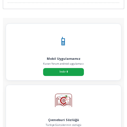
📱
Mobil Uygulamamız
Kuran Yorum android uygulaması
İndir
⬇️
Çveneburi Sözlüğü
Türkiye Gürcülerinin sözlüğü