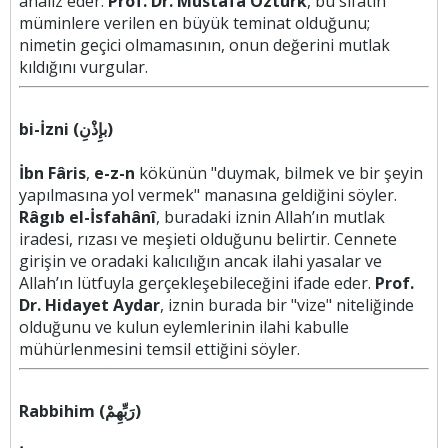
analiz eder.
Prof. Dr. Mustafa Öztürk
, bu sıfatın
müminlere verilen en büyük teminat olduğunu;
nimetin geçici olmamasının, onun değerini mutlak
kıldığını vurgular.
bi-İzni (بإِذْنِ)
İbn Fâris
,
e-z-n
kökünün "duymak, bilmek ve bir şeyin
yapılmasına yol vermek" manasına geldiğini söyler.
Râgıb el-İsfahânî
, buradaki iznin Allah’ın mutlak
iradesi, rızası ve meşieti olduğunu belirtir. Cennete
girişin ve oradaki kalıcılığın ancak ilahi yasalar ve
Allah’ın lütfuyla gerçekleşebileceğini ifade eder.
Prof.
Dr. Hidayet Aydar
, iznin burada bir "vize" niteliğinde
olduğunu ve kulun eylemlerinin ilahi kabulle
mühürlenmesini temsil ettiğini söyler.
Rabbihim (رَبِّهِمْ)