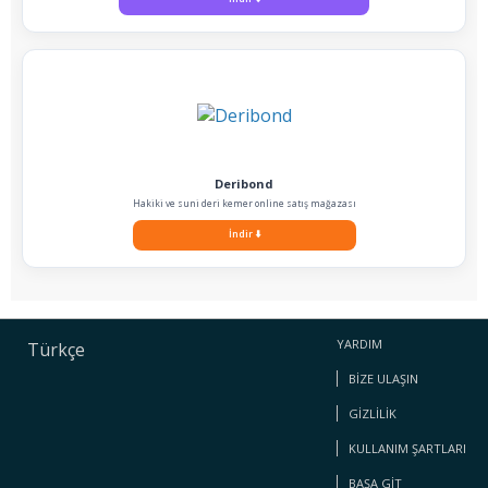
Deribond
Hakiki ve suni deri kemer online satış mağazası
İndir
⬇️
YARDIM
Türkçe
BIZE ULAŞIN
GIZLILIK
KULLANIM ŞARTLARI
BAŞA GIT