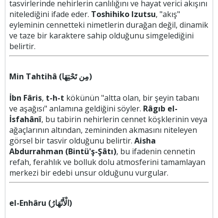
tasvirlerinde nehirlerin canlılığını ve hayat verici akışını
nitelediğini ifade eder.
Toshihiko Izutsu
, "akış"
eyleminin cennetteki nimetlerin durağan değil, dinamik
ve taze bir karaktere sahip olduğunu simgelediğini
belirtir.
Min Tahtihâ (مِن تَحْتِهَا)
İbn Fâris
,
t-h-t
kökünün "altta olan, bir şeyin tabanı
ve aşağısı" anlamına geldiğini söyler.
Râgıb el-
İsfahânî
, bu tabirin nehirlerin cennet köşklerinin veya
ağaçlarının altından, zemininden akmasını niteleyen
görsel bir tasvir olduğunu belirtir.
Aisha
Abdurrahman (Bintü'ş-Şâtı)
, bu ifadenin cennetin
refah, ferahlık ve bolluk dolu atmosferini tamamlayan
merkezi bir edebi unsur olduğunu vurgular.
el-Enhâru (الْأَنْهَارُ)