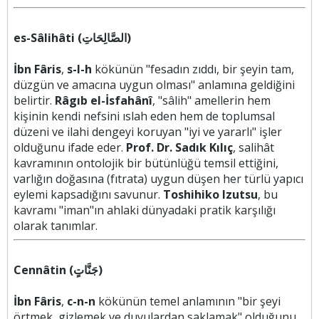
es-Sâlihâti (الصَّالِحَاتِ)
İbn Fâris
,
s-l-h
kökünün "fesadın zıddı, bir şeyin tam,
düzgün ve amacına uygun olması" anlamına geldiğini
belirtir.
Râgıb el-İsfahânî
, "sâlih" amellerin hem
kişinin kendi nefsini ıslah eden hem de toplumsal
düzeni ve ilahi dengeyi koruyan "iyi ve yararlı" işler
olduğunu ifade eder.
Prof. Dr. Sadık Kılıç
, salihât
kavramının ontolojik bir bütünlüğü temsil ettiğini,
varlığın doğasına (fıtrata) uygun düşen her türlü yapıcı
eylemi kapsadığını savunur.
Toshihiko Izutsu
, bu
kavramı "iman"ın ahlaki dünyadaki pratik karşılığı
olarak tanımlar.
Cennâtin (جَنَّاتٍ)
İbn Fâris
,
c-n-n
kökünün temel anlamının "bir şeyi
örtmek, gizlemek ve duyulardan saklamak" olduğunu