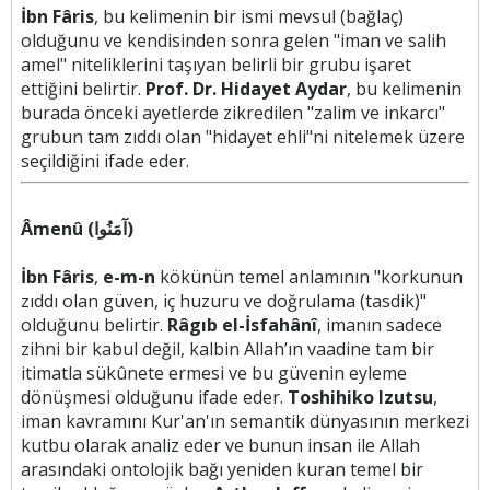
İbn Fâris
, bu kelimenin bir ismi mevsul (bağlaç)
olduğunu ve kendisinden sonra gelen "iman ve salih
amel" niteliklerini taşıyan belirli bir grubu işaret
ettiğini belirtir.
Prof. Dr. Hidayet Aydar
, bu kelimenin
burada önceki ayetlerde zikredilen "zalim ve inkarcı"
grubun tam zıddı olan "hidayet ehli"ni nitelemek üzere
seçildiğini ifade eder.
Âmenû (آمَنُوا)
İbn Fâris
,
e-m-n
kökünün temel anlamının "korkunun
zıddı olan güven, iç huzuru ve doğrulama (tasdik)"
olduğunu belirtir.
Râgıb el-İsfahânî
, imanın sadece
zihni bir kabul değil, kalbin Allah’ın vaadine tam bir
itimatla sükûnete ermesi ve bu güvenin eyleme
dönüşmesi olduğunu ifade eder.
Toshihiko Izutsu
,
iman kavramını Kur'an'ın semantik dünyasının merkezi
kutbu olarak analiz eder ve bunun insan ile Allah
arasındaki ontolojik bağı yeniden kuran temel bir