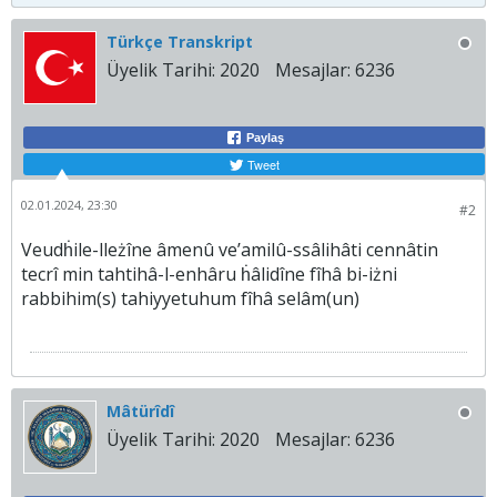
Türkçe Transkript
Üyelik Tarihi:
2020
Mesajlar:
6236
Paylaş
Tweet
02.01.2024, 23:30
#2
Veudḣile-lleżîne âmenû ve’amilû-ssâlihâti cennâtin
tecrî min tahtihâ-l-enhâru ḣâlidîne fîhâ bi-iżni
rabbihim(s) tahiyyetuhum fîhâ selâm(un)
Mâtürîdî
Üyelik Tarihi:
2020
Mesajlar:
6236