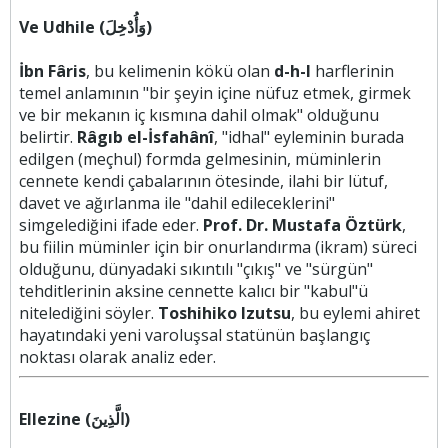
Ve Udhile (وَأُدْخِلَ)
İbn Fâris
, bu kelimenin kökü olan
d-h-l
harflerinin
temel anlamının "bir şeyin içine nüfuz etmek, girmek
ve bir mekanın iç kısmına dahil olmak" olduğunu
belirtir.
Râgıb el-İsfahânî
, "idhal" eyleminin burada
edilgen (meçhul) formda gelmesinin, müminlerin
cennete kendi çabalarının ötesinde, ilahi bir lütuf,
davet ve ağırlanma ile "dahil edileceklerini"
simgelediğini ifade eder.
Prof. Dr. Mustafa Öztürk
,
bu fiilin müminler için bir onurlandırma (ikram) süreci
olduğunu, dünyadaki sıkıntılı "çıkış" ve "sürgün"
tehditlerinin aksine cennette kalıcı bir "kabul"ü
nitelediğini söyler.
Toshihiko Izutsu
, bu eylemi ahiret
hayatındaki yeni varoluşsal statünün başlangıç
noktası olarak analiz eder.
Ellezine (الَّذِينَ)