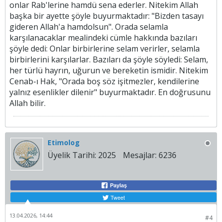
onlar Rab'lerine hamdü sena ederler. Nitekim Allah
başka bir ayette şöyle buyurmaktadır: "Bizden tasayı
gideren Allah'a hamdolsun". Orada selamla
karşılanacaklar mealindeki cümle hakkında bazıları
şöyle dedi: Onlar birbirlerine selam verirler, selamla
birbirlerini karşılarlar. Bazıları da şöyle söyledi: Selam,
her türlü hayrın, uğurun ve bereketin ismidir. Nitekim
Cenab-ı Hak, "Orada boş söz işitmezler, kendilerine
yalnız esenlikler dilenir" buyurmaktadır. En doğrusunu
Allah bilir.​
Etimolog
Üyelik Tarihi:
2025
Mesajlar:
6236
Paylaş
Tweet
13.04.2026, 14:44
#4