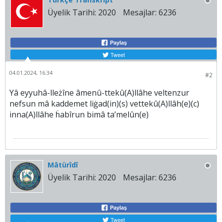
Üyelik Tarihi:
2020
Mesajlar:
6236
Paylaş
Tweet
04.01.2024, 16:34
#2
Yâ eyyuhâ-lleżîne âmenû-ttekû(A)llâhe veltenzur
nefsun mâ kaddemet liġad(in)(s) vettekû(A)llâh(e)(c)
inna(A)llâhe ḣabîrun bimâ ta’melûn(e)
Mâtürîdî
Üyelik Tarihi:
2020
Mesajlar:
6236
Paylaş
Tweet