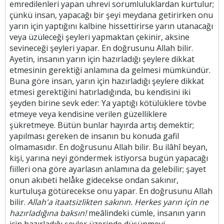
emredilenleri yapan uhrevi sorumluluklardan kurtulur;
çünkü insan, yapacağı bir şeyi meydana getirirken onu
yarın için yaptığını kalbine hissettirirse yarın utanacağı
veya üzüleceği şeyleri yapmaktan çekinir, aksine
sevineceği şeyleri yapar. En doğrusunu Allah bilir.
Ayetin, insanın yarın için hazırladığı şeylere dikkat
etmesinin gerektiği anlamına da gelmesi mümkündür.
Buna göre insan, yarın için hazırladığı şeylere dikkat
etmesi gerektiğini hatırladığında, bu kendisini iki
şeyden birine sevk eder: Ya yaptığı kötülüklere tövbe
etmeye veya kendisine verilen güzelliklere
şükretmeye. Bütün bunlar hayırda artış demektir;
yapılması gereken de insanın bu konuda gafil
olmamasıdır. En doğrusunu Allah bilir. Bu ilâhî beyan,
kişi, yarına neyi göndermek istiyorsa bugün yapacağı
fiilleri ona göre ayarlasın anlamına da gelebilir; şayet
onun akıbeti helåke gidecekse ondan sakınır,
kurtuluşa götürecekse onu yapar. En doğrusunu Allah
bilir.
Allah'a itaatsizlikten sakının. Herkes yarın için ne
hazırladığına baksın!
meâlindeki cümle, insanın yarın