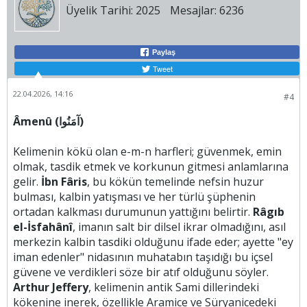
Üyelik Tarihi:
2025
Mesajlar:
6236
Paylaş
Tweet
22.04.2026, 14:16
#4
Âmenû (آمَنُوا)
Kelimenin kökü olan e-m-n harfleri; güvenmek, emin
olmak, tasdik etmek ve korkunun gitmesi anlamlarına
gelir.
İbn Fâris
, bu kökün temelinde nefsin huzur
bulması, kalbin yatışması ve her türlü şüphenin
ortadan kalkması durumunun yattığını belirtir.
Râgıb
el-İsfahânî
, imanın salt bir dilsel ikrar olmadığını, asıl
merkezin kalbin tasdiki olduğunu ifade eder; ayette "ey
iman edenler" nidasının muhatabın taşıdığı bu içsel
güvene ve verdikleri söze bir atıf olduğunu söyler.
Arthur Jeffery
, kelimenin antik Sami dillerindeki
kökenine inerek, özellikle Aramice ve Süryanicedeki