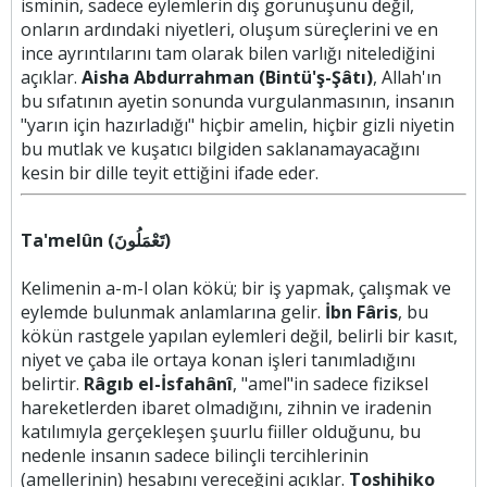
isminin, sadece eylemlerin dış görünüşünü değil,
onların ardındaki niyetleri, oluşum süreçlerini ve en
ince ayrıntılarını tam olarak bilen varlığı nitelediğini
açıklar.
Aisha Abdurrahman (Bintü'ş-Şâtı)
, Allah'ın
bu sıfatının ayetin sonunda vurgulanmasının, insanın
"yarın için hazırladığı" hiçbir amelin, hiçbir gizli niyetin
bu mutlak ve kuşatıcı bilgiden saklanamayacağını
kesin bir dille teyit ettiğini ifade eder.
Ta'melûn (تَعْمَلُونَ)
Kelimenin a-m-l olan kökü; bir iş yapmak, çalışmak ve
eylemde bulunmak anlamlarına gelir.
İbn Fâris
, bu
kökün rastgele yapılan eylemleri değil, belirli bir kasıt,
niyet ve çaba ile ortaya konan işleri tanımladığını
belirtir.
Râgıb el-İsfahânî
, "amel"in sadece fiziksel
hareketlerden ibaret olmadığını, zihnin ve iradenin
katılımıyla gerçekleşen şuurlu fiiller olduğunu, bu
nedenle insanın sadece bilinçli tercihlerinin
(amellerinin) hesabını vereceğini açıklar.
Toshihiko