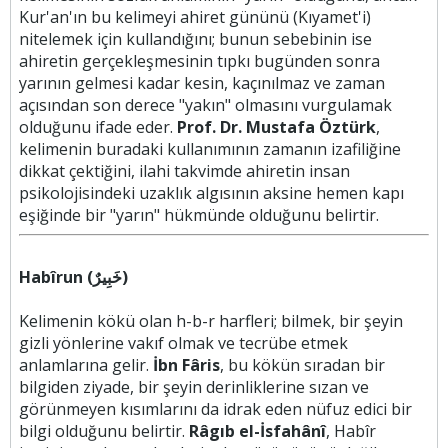
Kur'an'ın bu kelimeyi ahiret gününü (Kıyamet'i)
nitelemek için kullandığını; bunun sebebinin ise
ahiretin gerçekleşmesinin tıpkı bugünden sonra
yarının gelmesi kadar kesin, kaçınılmaz ve zaman
açısından son derece "yakın" olmasını vurgulamak
olduğunu ifade eder.
Prof. Dr. Mustafa Öztürk
,
kelimenin buradaki kullanımının zamanın izafiliğine
dikkat çektiğini, ilahi takvimde ahiretin insan
psikolojisindeki uzaklık algısının aksine hemen kapı
eşiğinde bir "yarın" hükmünde olduğunu belirtir.
Habîrun (خَبِيرٌ)
Kelimenin kökü olan h-b-r harfleri; bilmek, bir şeyin
gizli yönlerine vakıf olmak ve tecrübe etmek
anlamlarına gelir.
İbn Fâris
, bu kökün sıradan bir
bilgiden ziyade, bir şeyin derinliklerine sızan ve
görünmeyen kısımlarını da idrak eden nüfuz edici bir
bilgi olduğunu belirtir.
Râgıb el-İsfahânî
, Habîr