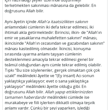
için hazırladığı şeyler üzerinde düşünmeyi
terketmekten sakınması mânasına da gelebilir. En
doğrusunu Allah bilir.
Aynı âyetin içinde
Allah'a itaatsizlikten sakının
anlamındaki cümlenin iki defa tekrar edilmesi, iki
ihtimali akla getirmektedir: Birincisi, ilkin- de "Allah'ın
emir ve yasaklarına muhalefetten sakının" mânası,
ikincisinde "Allah'ın cezasından ve gazabından sakının"
mânası kastedilmiş olmasıdır. İkincisi, konuşma
sırasında uyarma anlamı taşıyan cümlenin
desteklenmesi amacıyla tekrar edilmesi genel bir
teâmül olduğundan aynı cümle tekrar edilmiş olabilir.
Tıpkı "Bu size söylenenler, gerçek olmaktan çok çok
uzak!" meâlindeki âyette ve "(Ey insan!) Acı sonun
yaklaştıkça yaklaşıyor; evet o sana yaklaştıkça
yaklaşıyor" meâlindeki âyette olduğu gibi. En
doğrusunu Allah bilir.
Allah yapıp ettiklerinizden
tamamen haberdardır
meâlindeki cümlede ise
murakabeye ve fiili işlerken dikkatli olmaya teşvik
anlamı vardır. Çünkü bir şeyi yaparken, işlediği