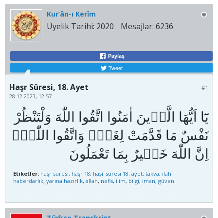
Kur’ân-ı Kerîm
Üyelik Tarihi:
2020
Mesajlar:
6236
Paylaş
Tweet
Haşr Sûresi, 18. Ayet
#1
28.12.2023, 12:57
يَٓا اَيُّهَا الَّذ۪ينَ اٰمَنُوا اتَّقُوا اللّٰهَ وَلْتَنْظُرْ
نَفْسٌ مَا قَدَّمَتْ لِغَدٍۚ وَاتَّقُوا اللّٰهَۜ
Etiketler:
haşr suresi
,
haşr 18
,
haşr suresi 18. ayet
,
takva
,
ilahi
haberdarlık
,
yarına hazırlık
,
allah
,
nefis
,
ilim
,
bilgi
,
iman
,
güven
Türkçe Transkript