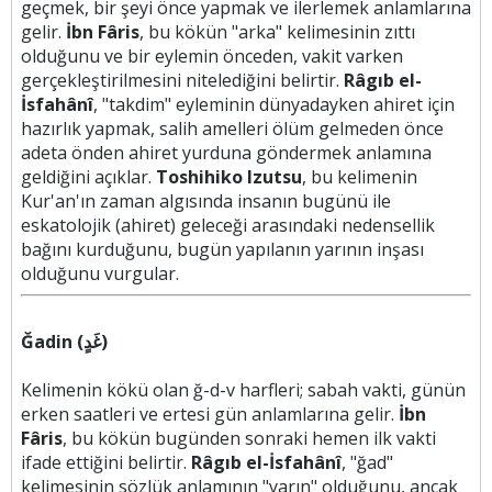
geçmek, bir şeyi önce yapmak ve ilerlemek anlamlarına
gelir.
İbn Fâris
, bu kökün "arka" kelimesinin zıttı
olduğunu ve bir eylemin önceden, vakit varken
gerçekleştirilmesini nitelediğini belirtir.
Râgıb el-
İsfahânî
, "takdim" eyleminin dünyadayken ahiret için
hazırlık yapmak, salih amelleri ölüm gelmeden önce
adeta önden ahiret yurduna göndermek anlamına
geldiğini açıklar.
Toshihiko Izutsu
, bu kelimenin
Kur'an'ın zaman algısında insanın bugünü ile
eskatolojik (ahiret) geleceği arasındaki nedensellik
bağını kurduğunu, bugün yapılanın yarının inşası
olduğunu vurgular.
Ğadin (غَدٍ)
Kelimenin kökü olan ğ-d-v harfleri; sabah vakti, günün
erken saatleri ve ertesi gün anlamlarına gelir.
İbn
Fâris
, bu kökün bugünden sonraki hemen ilk vakti
ifade ettiğini belirtir.
Râgıb el-İsfahânî
, "ğad"
kelimesinin sözlük anlamının "yarın" olduğunu, ancak