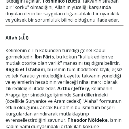
istediğini açıklar.
Toshihiko Izutsu
, takvanın sıradan
bir "korku" olmadığını, Allah'ın yüceliği karşısında
duyulan derin bir saygıdan doğan ahlaki bir uyanıklık
ve yüksek bir sorumluluk bilinci olduğunu ifade eder.
Allah (اللَّهَ)
Kelimenin e-l-h kökünden türediği genel kabul
görmektedir.
İbn Fâris
, bu kökün "kulluk edilen ve
mutlak otorite olan varlık" manasını taşıdığını belirtir.
Râgıb el-İsfahânî
, bu ismin tüm ibadetlere layık, eşsiz
ve tek Yaratıcı'yı nitelediğini, ayette takvanın yöneldiği
ve eylemlerin hesabının verileceği nihai merci olarak
zikredildiğini ifade eder.
Arthur Jeffery
, kelimenin
Arapça içerisindeki gelişiminde Sami dillerindeki
(özellikle Süryanice ve Aramicedeki) "Alaha" formunun
etkili olduğunu, ancak Kur'an'ın bu ismi tüm beşeri
kurgulardan arındırarak mutlaklaştırıp
evrenselleştirdiğini savunur.
Theodor Nöldeke
, ismin
kadim Sami dünyasındaki ortak ilah köküne