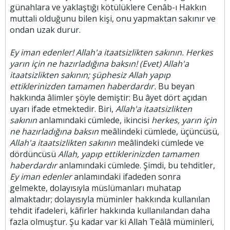
günahlara ve yaklaştığı kötülüklere Cenâb-ı Hakkın
muttali olduğunu bilen kişi, onu yapmaktan sakınır ve
ondan uzak durur.
Ey iman edenler! Allah'a itaatsizlikten sakının. Herkes
yarın için ne hazırladığına baksın! (Evet) Allah'a
itaatsizlikten sakının; şüphesiz Allah yapıp
ettiklerinizden tamamen haberdardır.
Bu beyan
hakkında âlimler şöyle demiştir: Bu âyet dört açıdan
uyarı ifade etmektedir. Biri,
Allah'a itaatsizlikten
sakının
anlamındaki cümlede, ikincisi
herkes, yarın için
ne hazırladığına baksın
meâlindeki cümlede, üçüncüsü,
Allah'a itaatsizlikten sakının
meâlindeki cümlede ve
dördüncüsü
Allah, yapıp ettiklerinizden tamamen
haberdardır
anlamındaki cümlede. Şimdi, bu tehditler,
Ey iman edenler
anlamındaki ifadeden sonra
gelmekte, dolayısıyla müslümanları muhatap
almaktadır; dolayısıyla müminler hakkında kullanılan
tehdit ifadeleri, kâfirler hakkında kullanılandan daha
fazla olmuştur. Şu kadar var ki Allah Teâlâ müminleri,