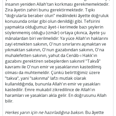
insanın yeniden Allah'tan korkması gerekmemektedir.
Zira âyetin zahiri bunu gerektirmektedir. Tıpkı
"doğrularla beraber olun" meâlindeki âyette doğruluk
konusunda onlar gibi olun denildiği gibi. Tefsirini
yapmakta olduğumuz âyet-i kerimede bazı şeylerin
söylenmemiş olduğu (ızmâr) ortaya çıkınca, âyete şu
mânalardan biri verilmelidir: Ya yüce Allah'ın haklarını
zayi etmekten sakının, O'nun sınırlarını aşmaktan ve
yıkmaktan sakının, O'nun gazabından sakının, O'na
muhalefetten sakının, yahut da Cenâb-ı Hakk'ın
gazabını gerektiren sebeplerden sakının! "Takvå"
kavramı ile O'nun emir ve yasaklarının kastedilmiş
olması da muhtemeldir. Çünkü belirttiğimiz üzere
"takva", yani "sakınma" lafzı mutlak olarak
kullanıldığında, bununla Allah'ın emir ve yasakları
kastedilir. Emre mukabil zikredilince de Allah'ın
haramları ve yasakları akla gelir. En doğrusunu Allah
bilir.
Herkes yarın için ne hazırladığına baksın.
Bu âyette