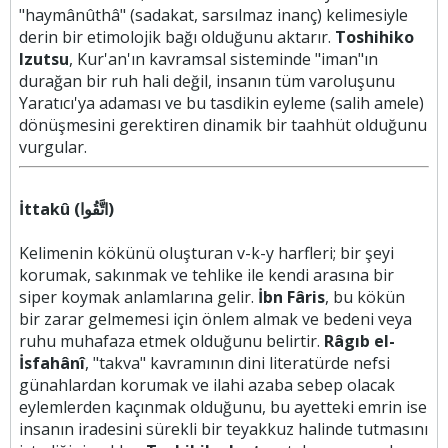
"haymânûthâ" (sadakat, sarsılmaz inanç) kelimesiyle
derin bir etimolojik bağı olduğunu aktarır.
Toshihiko
Izutsu
, Kur'an'ın kavramsal sisteminde "iman"ın
durağan bir ruh hali değil, insanın tüm varoluşunu
Yaratıcı'ya adaması ve bu tasdikin eyleme (salih amele)
dönüşmesini gerektiren dinamik bir taahhüt olduğunu
vurgular.
İttakû (اتَّقُوا)
Kelimenin kökünü oluşturan v-k-y harfleri; bir şeyi
korumak, sakınmak ve tehlike ile kendi arasına bir
siper koymak anlamlarına gelir.
İbn Fâris
, bu kökün
bir zarar gelmemesi için önlem almak ve bedeni veya
ruhu muhafaza etmek olduğunu belirtir.
Râgıb el-
İsfahânî
, "takva" kavramının dini literatürde nefsi
günahlardan korumak ve ilahi azaba sebep olacak
eylemlerden kaçınmak olduğunu, bu ayetteki emrin ise
insanın iradesini sürekli bir teyakkuz halinde tutmasını