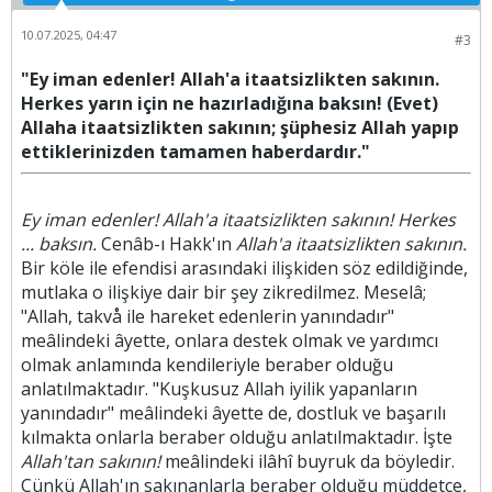
10.07.2025, 04:47
#3
"Ey iman edenler! Allah'a itaatsizlikten sakının.
Herkes yarın için ne hazırladığına baksın! (Evet)
Allaha itaatsizlikten sakının; şüphesiz Allah yapıp
ettiklerinizden tamamen haberdardır."
Ey iman edenler! Allah'a itaatsizlikten sakının! Herkes
... baksın.
Cenâb-ı Hakk'ın
Allah'a itaatsizlikten sakının.
Bir köle ile efendisi arasındaki ilişkiden söz edildiğinde,
mutlaka o ilişkiye dair bir şey zikredilmez. Meselâ;
"Allah, takvå ile hareket edenlerin yanındadır"
meâlindeki âyette, onlara destek olmak ve yardımcı
olmak anlamında kendileriyle beraber olduğu
anlatılmaktadır. "Kuşkusuz Allah iyilik yapanların
yanındadır" meâlindeki âyette de, dostluk ve başarılı
kılmakta onlarla beraber olduğu anlatılmaktadır. İşte
Allah'tan sakının!
meâlindeki ilâhî buyruk da böyledir.
Çünkü Allah'ın sakınanlarla beraber olduğu müddetçe,