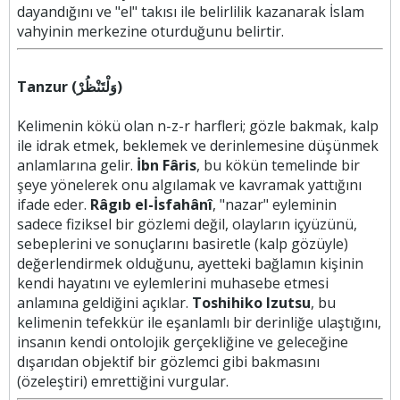
dayandığını ve "el" takısı ile belirlilik kazanarak İslam
vahyinin merkezine oturduğunu belirtir.
Tanzur (وَلْتَنْظُرْ)
Kelimenin kökü olan n-z-r harfleri; gözle bakmak, kalp
ile idrak etmek, beklemek ve derinlemesine düşünmek
anlamlarına gelir.
İbn Fâris
, bu kökün temelinde bir
şeye yönelerek onu algılamak ve kavramak yattığını
ifade eder.
Râgıb el-İsfahânî
, "nazar" eyleminin
sadece fiziksel bir gözlemi değil, olayların içyüzünü,
sebeplerini ve sonuçlarını basiretle (kalp gözüyle)
değerlendirmek olduğunu, ayetteki bağlamın kişinin
kendi hayatını ve eylemlerini muhasebe etmesi
anlamına geldiğini açıklar.
Toshihiko Izutsu
, bu
kelimenin tefekkür ile eşanlamlı bir derinliğe ulaştığını,
insanın kendi ontolojik gerçekliğine ve geleceğine
dışarıdan objektif bir gözlemci gibi bakmasını
(özeleştiri) emrettiğini vurgular.