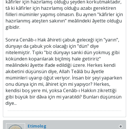
kâfirler için hazırlamış olduğu şeyden korkutmaktadır,
tâ ki kâfirler için hazırlamış olduğu azabı gerektiren
fiilleri müminler yapmış olmasın. Bu aynen "kâfirler için
hazırlanmış ateşten sakının" meâlindeki âyette olduğu
gibidir.
Sonra Cenâb-ı Hak âhireti çabuk geleceği için "yarın",
dünyayı da çabuk yok olacağı için "dün" diye
nitelemiştir. Tıpkı "biz dünyayı sanki dün yokmuş gibi
kökünden koparılarak biçilmiş hale getiririz"
meâlindeki âyette ifade edildiği üzere. Herkes kendi
akıbetini düşünsün diye, Allah Teâlâ bu âyetle
müminleri uyarıp öğüt veriyor. İnsan bir şeyi yaparken
onu dünya için mi, âhiret için mi yapıyor? Herkes,
kendisi boş yere mi, yoksa Cenâb-ı Hakkın zikrettiği
gibi büyük bir dâva için mi yaratıldı? Bunları düşünsün
diye...​
Etimolog