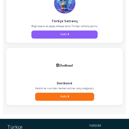
Türkçe Satranç
Bilgisayara ve yapay zekaya karşı Türkçe satranç oyunu
İndir
⬇️
Deribond
Hakiki ve suni deri kemer online satış mağazası
İndir
⬇️
YARDIM
Türkçe