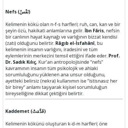
Nefs (نَفْسٌ)
Kelimenin kökü olan n-f-s harfleri; ruh, can, kan ve bir
şeyin özü, hakikati anlamlarına gelir.
İbn Fâris
, nefsin
bir canlının hayat kaynağı ve varlığının bizzat kendisi
(zatı) olduğunu belirtir.
Râgıb el-İsfahânî
, bu
kelimenin insanın varlığını, iradesini ve tüm
eylemlerinin merkezini temsil ettiğini ifade eder.
Prof.
Dr. Sadık Kılıç
, Kur'an antropolojisinde "nefs"
kavramının insanın tüm psikolojik ve ahlaki
sorumluluğunu yüklenen ana unsur olduğunu,
ayetteki belirsiz (nekra) kullanımın ise "istisnasız her
bir birey" anlamı taşıyarak kişisel sorumluluğun
bireyselliğine dikkat çektiğini belirtir.
Kaddemet (قَدَّمَتْ)
Kelimenin kökünü oluşturan k-d-m harfleri; öne