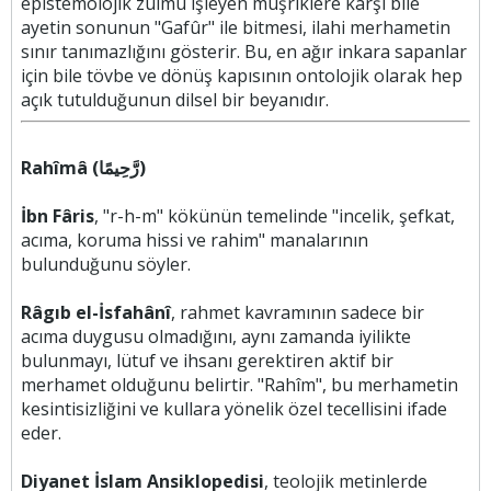
epistemolojik zulmü işleyen müşriklere karşı bile
ayetin sonunun "Gafûr" ile bitmesi, ilahi merhametin
sınır tanımazlığını gösterir. Bu, en ağır inkara sapanlar
için bile tövbe ve dönüş kapısının ontolojik olarak hep
açık tutulduğunun dilsel bir beyanıdır.
Rahîmâ (رَّحِيمًا)
İbn Fâris
, "r-h-m" kökünün temelinde "incelik, şefkat,
acıma, koruma hissi ve rahim" manalarının
bulunduğunu söyler.
Râgıb el-İsfahânî
, rahmet kavramının sadece bir
acıma duygusu olmadığını, aynı zamanda iyilikte
bulunmayı, lütuf ve ihsanı gerektiren aktif bir
merhamet olduğunu belirtir. "Rahîm", bu merhametin
kesintisizliğini ve kullara yönelik özel tecellisini ifade
eder.
Diyanet İslam Ansiklopedisi
, teolojik metinlerde