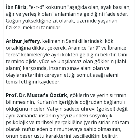
İbn Fâris
, "e-r-d" kökünün "aşağıda olan, ayak basılan,
ağır ve yerleşik olan" anlamlarına geldiğini ifade eder.
Göğün yüksekliğine zıt olarak, üzerinde yaşanan
fiziksel mekanı tanımlar.
Arthur Jeffery
, kelimenin Sami dillerindeki kök
ortaklığına dikkat çekerek, Aramice "ar‘ā" ve İbranice
"ereṣ" kelimeleriyle aynı kökten geldiğini belirtir. Dini
terminolojide, yüce ve ulaşılamaz olan göklerin (ilahi
alanın) karşısında, insanın sınav alanı olan ve
olayların/tarihin cereyan ettiği somut aşağı alemi
temsil ettiğini kaydeder.
Prof. Dr. Mustafa Öztürk
, göklerin ve yerin sırrının
bilinmesinin, Kur'an'ın içeriğiyle doğrudan bağlantılı
olduğunu inceler. Vahyin sadece uhrevi (göksel) değil,
aynı zamanda insanın yeryüzündeki sosyolojik,
psikolojik ve tarihsel gerçekliğine (yerin sırlarına) tam
olarak nüfuz eden bir muhtevaya sahip olmasının,
onun beşer üstü karakterini tescillediğini belirtir.