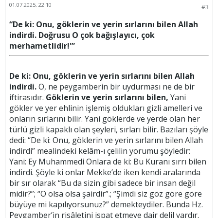
01.07.2025, 22:10
#3
“De ki: Onu, göklerin ve yerin sırlarını bilen Allah
indirdi. Doğrusu O çok bağışlayıcı, çok
merhametlidir!'”
De ki: Onu, göklerin ve yerin sırlarını bilen Allah
indirdi.
O, ne peygamberin bir uydurması ne de bir
iftirasıdır.
Göklerin ve yerin sırlarını bilen,
Yani
gökler ve yer ehlinin işlemiş oldukları gizli amelleri ve
onların sırlarını bilir. Yani göklerde ve yerde olan her
türlü gizli kapaklı olan şeyleri, sırları bilir. Bazıları şöyle
dedi: “De ki: Onu, göklerin ve yerin sırlarını bilen Allah
indirdi” mealindeki kelâm-ı çelilin yorumu şöyledir:
Yani: Ey Muhammedi Onlara de ki: Bu Kuranı sırrı bilen
indirdi. Şöyle ki onlar Mekke’de iken kendi aralarında
bir sır olarak “Bu da sizin gibi sadece bir insan değil
midir?”; “O olsa olsa şairdir”.; “Şimdi siz göz göre göre
büyüye mi kapılıyorsunuz?” demekteydiler. Bunda Hz.
Peygamber’in risâletini ispat etmeye dair delil vardır.