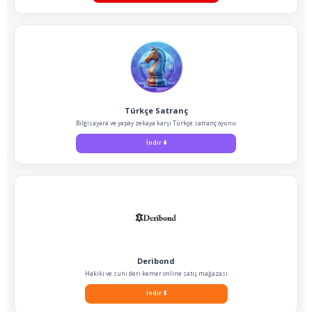
Türkçe Satranç
Bilgisayara ve yapay zekaya karşı Türkçe satranç oyunu
İndir
⬇️
Deribond
Hakiki ve suni deri kemer online satış mağazası
İndir
⬇️