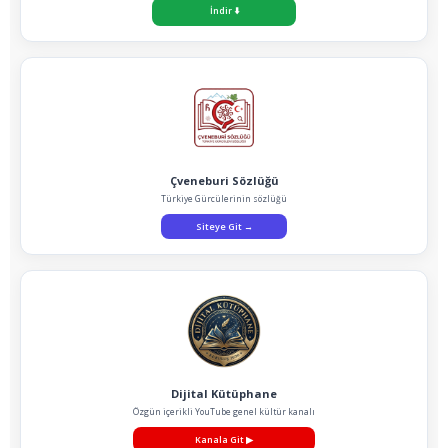
İndir
⬇️
Çveneburi Sözlüğü
Türkiye Gürcülerinin sözlüğü
Siteye Git
→
Dijital Kütüphane
Özgün içerikli YouTube genel kültür kanalı
Kanala Git
▶