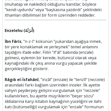
(muhatap ve nakledici) olduğunu kanıtlar; böylece
"kendi uydurdu" veya "başkasına yazdırdı" şeklindeki
ithamları dilbilimsel bir form üzerinden reddeder.
Enzelehu (أَنزَلَهُ)
İbn Fâris
, "n-z-l" kökünün "yukarıdan aşağıya inmek,
bir yere konaklamak ve yerleşmek" temel anlamını
taşıdığını ifade eder. Fiilin "if'âl" babında (enzale)
gelmesi, eylemin bir kerede, bütüncül olarak veya
kaynağındaki ilk çıkış anına vurgu yapacak şekilde
gerçekleştiğini gösterir.
Râgıb el-İsfahânî
, "inzâl" (enzale) ile "tenzîl" (nezzele)
arasındaki farkı bağlam üzerinden inceler. İlk ayette
vahyin peyderpey gelişini vurgulamak için "nezzele"
kullanılırken, bu ayette müşriklerin "beşer sözü"
iddialarına karşı kitabın kaynağının yüceliğini ve ilahi
katı (bütünselliği) vurgulamak için "enzale" formunun