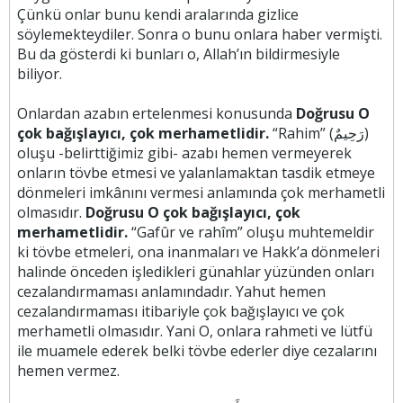
Çünkü onlar bunu kendi aralarında gizlice
söylemekteydiler. Sonra o bunu onlara haber vermişti.
Bu da gösterdi ki bunları o, Allah’ın bildirmesiyle
biliyor.
Onlardan azabın ertelenmesi konusunda
Doğrusu O
çok bağışlayıcı, çok merhametlidir.
“Rahim” (رَحِيمٌ)
oluşu -belirttiğimiz gibi- azabı hemen vermeyerek
onların tövbe etmesi ve yalanlamaktan tasdik etmeye
dönmeleri imkânını vermesi anlamında çok merhametli
olmasıdır.
Doğrusu O çok bağışlayıcı, çok
merhametlidir.
“Gafûr ve rahîm” oluşu muhtemeldir
ki tövbe etmeleri, ona inanmaları ve Hakk’a dönmeleri
halinde önceden işledikleri günahlar yüzünden onları
cezalandırmaması anlamındadır. Yahut hemen
cezalandırmaması itibariyle çok bağışlayıcı ve çok
merhametli olmasıdır. Yani O, onlara rahmeti ve lütfü
ile muamele ederek belki tövbe ederler diye cezalarını
hemen vermez.