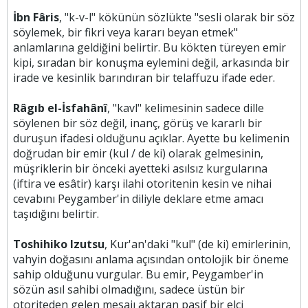
İbn Fâris
, "k-v-l" kökünün sözlükte "sesli olarak bir söz
söylemek, bir fikri veya kararı beyan etmek"
anlamlarına geldiğini belirtir. Bu kökten türeyen emir
kipi, sıradan bir konuşma eylemini değil, arkasında bir
irade ve kesinlik barındıran bir telaffuzu ifade eder.
Râgıb el-İsfahânî
, "kavl" kelimesinin sadece dille
söylenen bir söz değil, inanç, görüş ve kararlı bir
duruşun ifadesi olduğunu açıklar. Ayette bu kelimenin
doğrudan bir emir (kul / de ki) olarak gelmesinin,
müşriklerin bir önceki ayetteki asılsız kurgularına
(iftira ve esâtir) karşı ilahi otoritenin kesin ve nihai
cevabını Peygamber'in diliyle deklare etme amacı
taşıdığını belirtir.
Toshihiko Izutsu
, Kur'an'daki "kul" (de ki) emirlerinin,
vahyin doğasını anlama açısından ontolojik bir öneme
sahip olduğunu vurgular. Bu emir, Peygamber'in
sözün asıl sahibi olmadığını, sadece üstün bir
otoriteden gelen mesajı aktaran pasif bir elçi