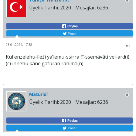
Üyelik Tarihi:
2020
Mesajlar:
6236
Paylaş
Tweet
03.01.2024, 17:38
#2
Kul enzelehu-lleżî ya’lemu-ssirra fî-ssemâvâti vel-ard(i)
(c) innehu kâne ġafûran rahîmâ(n)
Mâtürîdî
Üyelik Tarihi:
2020
Mesajlar:
6236
Paylaş
Tweet