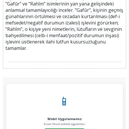
"Gafûr" ve "Rahîm" isimlerinin yan yana gelişindeki
anlamsal tamamlayıcılığı inceler. "Gafûr", kişinin geçmiş
günahlarının örtülmesi ve cezadan kurtarılması (def-i
mefsedet/negatif durumun izalesi) işlevini görürken;
"Rahîm", o kişiye yeni nimetlerin, lütufların ve sevginin
bahşedilmesi (celb-i menfaat/pozitif durumun inşası)
işlevini üstlenerek ilahi lütfun kusursuzluğunu
tamamlar.
📱
Mobil Uygulamamız
Kuran Yorum android uygulaması