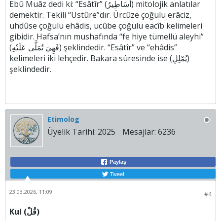
Ebû Muâz dedi ki: “Esâtîr” (أَسَاطِيرُ) mitolojik anlatılar
demektir. Tekili “Ustûre”dır. Ürcûze çoğulu erâciz,
uhdûse çoğulu ehâdis, ucûbe çoğulu eacîb kelimeleri
gibidir. Hafsa’nın mushafında “fe hiye tümellü aleyhi”
(فَهِيَ تُمَلَّى عَلَيْهِ) şeklindedir. “Esâtîr” ve “ehâdis”
kelimeleri iki lehçedir. Bakara sûresinde ise (يُمْلِلِ)
şeklindedir.
Etimolog
Üyelik Tarihi:
2025
Mesajlar:
6236
Paylaş
Tweet
23.03.2026, 11:09
#4
Kul (قُلْ)