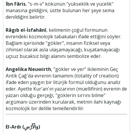
İbn Fâris
, "s-m-v" kökünün "yükseklik ve yücelik"
manasına geldiğini, üstte bulunan her şeye sema
denildiğini belirtir.
Râgıb el-İsfahânî
, kelimenin çoğul formunun
evrendeki kozmolojik tabakaları ifade ettiğini söyler.
Bağlam içerisinde "gökler", insanın fiziksel veya
zihinsel olarak asla ulaşamayacağı, kuşatamayacağı
uçsuz bucaksız bilgi alanını sembolize eder.
Angelika Neuwirth
, "gökler ve yer" ikileminin Geç
Antik Çağ'da evrenin tamamını (totality of creation)
ifade eden yaygın bir litürjik formül olduğunu analiz
eder. Ayette Kur'an'ın yazarının (müellifinin) evrenin de
yazarı olduğu gerçeği, "göklerin sırrını bilme"
argümanı üzerinden kurularak, metnin ilahi kaynağı
kozmolojik bir delille temellendirilir.
El-Ardı (وَالْأَرْضِ)