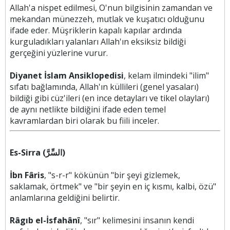
Allah'a nispet edilmesi, O'nun bilgisinin zamandan ve
mekandan münezzeh, mutlak ve kuşatıcı olduğunu
ifade eder. Müşriklerin kapalı kapılar ardında
kurguladıkları yalanları Allah'ın eksiksiz bildiği
gerçeğini yüzlerine vurur.
Diyanet İslam Ansiklopedisi
, kelam ilmindeki "ilim"
sıfatı bağlamında, Allah'ın küllileri (genel yasaları)
bildiği gibi cüz'ileri (en ince detayları ve tikel olayları)
de aynı netlikte bildiğini ifade eden temel
kavramlardan biri olarak bu fiili inceler.
Es-Sirra (السِّرَّ)
İbn Fâris
, "s-r-r" kökünün "bir şeyi gizlemek,
saklamak, örtmek" ve "bir şeyin en iç kısmı, kalbi, özü"
anlamlarına geldiğini belirtir.
Râgıb el-İsfahânî
, "sır" kelimesini insanın kendi