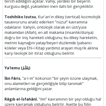
tercih edildiğini açıklar. Vahiy, yerdeki bir beşerin
kurgusu değil, yüksekten inen ilahi bir gerçekliktir.
Toshihiko Izutsu
, Kur'an'ın dikey (vertical) kozmolojik
tasavvurunu analiz ederken "nüzul" kavramına
odaklanır. Vahyin, ontolojik olarak en üst/yüce
makamdan (Allah), en alt makama (insanlık/dünya)
doğru bir iniş hareketi olduğunu; bu dikey hareketin,
metnin kaynağını yatay/beşeri düzlemde (yabancı
köleler veya Ehl-i Kitap yardımı) arayan müşrik aklına
karşı teolojik bir itiraz olduğunu belirtir.
Ya'lemu (يَعْلَمُ)
İbn Fâris
, "a-l-m" kökünün "bir şeyin özüne ulaşmak,
onu alametleri ve gerçekliğiyle bilip tanımak"
anlamlarına geldiğini yazar.
Râgıb el-İsfahânî
, "ilm" kavramının bir şeyi olduğu hal
üzere kavramak olduğunu belirtir. Ayette bu fiilin