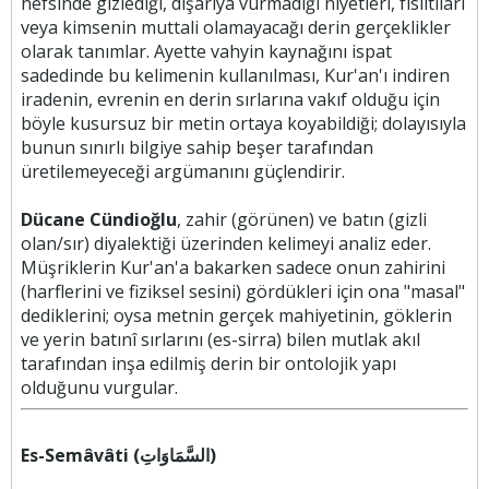
nefsinde gizlediği, dışarıya vurmadığı niyetleri, fısıltıları
veya kimsenin muttali olamayacağı derin gerçeklikler
olarak tanımlar. Ayette vahyin kaynağını ispat
sadedinde bu kelimenin kullanılması, Kur'an'ı indiren
iradenin, evrenin en derin sırlarına vakıf olduğu için
böyle kusursuz bir metin ortaya koyabildiği; dolayısıyla
bunun sınırlı bilgiye sahip beşer tarafından
üretilemeyeceği argümanını güçlendirir.
Dücane Cündioğlu
, zahir (görünen) ve batın (gizli
olan/sır) diyalektiği üzerinden kelimeyi analiz eder.
Müşriklerin Kur'an'a bakarken sadece onun zahirini
(harflerini ve fiziksel sesini) gördükleri için ona "masal"
dediklerini; oysa metnin gerçek mahiyetinin, göklerin
ve yerin batınî sırlarını (es-sirra) bilen mutlak akıl
tarafından inşa edilmiş derin bir ontolojik yapı
olduğunu vurgular.
Es-Semâvâti (السَّمَاوَاتِ)