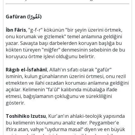
Gafûran (غَفُورًا)
İbn Fâris
, "g-f-r" kökünün "bir şeyin üzerini örtmek,
onu korumak ve gizlemek" temel anlamına geldiğini
yazar. Savaşta başı darbelerden koruyan başlığa bu
kökten türeyen "miğfer" denmesinin sebebinin de bu
koruyucu örtme işlevi olduğunu belirtir.
Râgıb el-İsfahânî
, Allah'ın sıfatı olarak "gafûr"
isminin, kulun günahlarının üzerini örtmesi, onu rezil
etmekten ve ilahi cezadan koruması anlamına geldiğini
açıklar. Kelimenin "fa'ûl" kalıbında mübalağa ifade
etmesi, bağışlamanın çokluğunu ve sürekliliğini
gösterir.
Toshihiko Izutsu
, Kur'an'ın ahlaki-teolojik yapısında
bu kelimenin konumunu analiz eder. Peygamber'e
iftira atan, vahye "uydurma masal" diyen ve en büyük