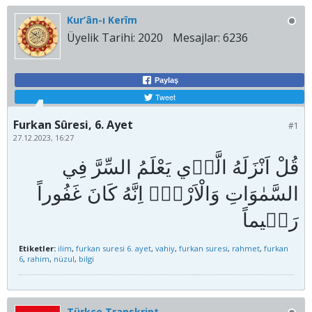
Kur’ân-ı Kerîm
Üyelik Tarihi:
2020
Mesajlar:
6236
Paylaş
Tweet
Furkan Sûresi, 6. Ayet
#1
27.12.2023, 16:27
قُلْ اَنْزَلَهُ الَّذ۪ي يَعْلَمُ السِّرَّ فِي
السَّمٰوَاتِ وَالْاَرْضِۜ اِنَّهُ كَانَ غَفُوراً
Etiketler:
ilim
,
furkan suresi 6. ayet
,
vahiy
,
furkan suresi
,
rahmet
,
furkan
6
,
rahim
,
nüzul
,
bilgi
Türkçe Transkript