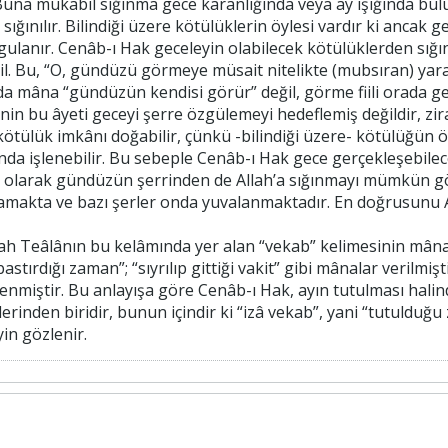
 Buna mukabil sığınma gece karanlığında veya ay ışığında b
sığınılır. Bilindiği üzere kötülüklerin öylesi vardır ki ancak g
ygulanır. Cenâb-ı Hak geceleyin olabilecek kötülüklerden sığ
l. Bu, “O, gündüzü görmeye müsait nitelikte (mubsıran) yara
 mâna “gündüzün kendisi görür” değil, görme fiili orada ger
sinin bu âyeti geceyi şerre özgülemeyi hedeflemiş değildir, z
ötülük imkânı doğabilir, çünkü -bilindiği üzere- kötülüğün öy
ğında işlenebilir. Bu sebeple Cenâb-ı Hak gece gerçekleşebile
ı olarak gündüzün şerrinden de Allah’a sığınmayı mümkün g
makta ve bazı şerler onda yuvalanmaktadır. En doğrusunu Al
astırdığı zaman”; “sıyrılıp gittiği vakit” gibi mânalar verilmi
enmiştir. Bu anlayışa göre Cenâb-ı Hak, ayın tutulması halin
rinden biridir, bunun içindir ki “izâ vekab”, yani “tutulduğu 
n gözlenir.​