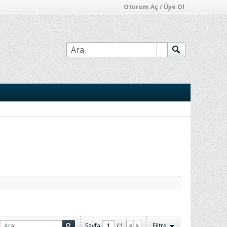
Oturum Aç / Üye Ol
Sayfa
/
1
Filtre