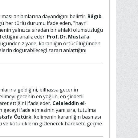
aşıması anlamlarına dayandığını belirtir.
Râgıb
üğü her türlü durumu ifade eden, "hayr"
enin yalnızca sıradan bir ahlaki olumsuzluğu
 ettiğini analiz eder.
Prof. Dr. Mustafa
tülüğünden ziyade, karanlığın örtücülüğünden
elerin doğurabileceği zararı anlattığını
larına geldiğini, bilhassa gecenin
kelimeyi gecenin en yoğun, en şiddetli
ret ettiğini ifade eder.
Celaleddin el-
n geceyi ifade etmesinin yanı sıra, tutulma
ustafa Öztürk
, kelimenin karanlığın basması
tığı ve kötülüklerin gizlenerek harekete geçme