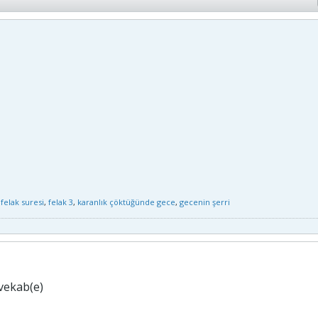
,
felak suresi
,
felak 3
,
karanlık çöktüğünde gece
,
gecenin şerri
 vekab(e)