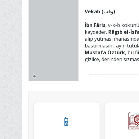
Vekab (وقب)
İbn Fâris
, v-k-b kökünü
kaydeder.
Râgıb el-İsf
alıp yutması manasında k
bastırmasını, ayın tut
Mustafa Öztürk
, bu f
gizlice, derinden sızma
📱