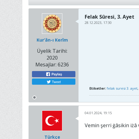
Felak Sûresi, 3. Ayet
28.12.2023, 17:30
Kur’ân-ı Kerîm
Üyelik Tarihi:
2020
Mesajlar:
6236
Paylaş
Tweet
Etiketler:
felak suresi 3. ayet
04.01.2024, 19:15
Vemin şerri ġâsikin iżâ
Türkçe