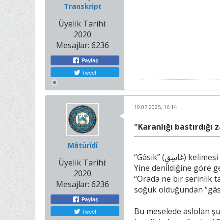
Transkript
Üyelik Tarihi:
2020
Mesajlar:
6236
Paylaş
Tweet
19.07.2025, 16:14
"Karanlığı bastırdığı
Mâtürîdî
“Gâsık” (غَاسِقٍ) kelimesi hakkında çeşitli yorumlar yapılmıştır. Denildi ki gâsık “karanlık gece’dir, “gasak” da “karanlık” demektir.
Üyelik Tarihi:
Yine denildiğine göre 
2020
“Orada ne bir serinlik 
Mesajlar:
6236
soğuk olduğundan “gâsık
Paylaş
Bu meselede aslolan şud
Tweet