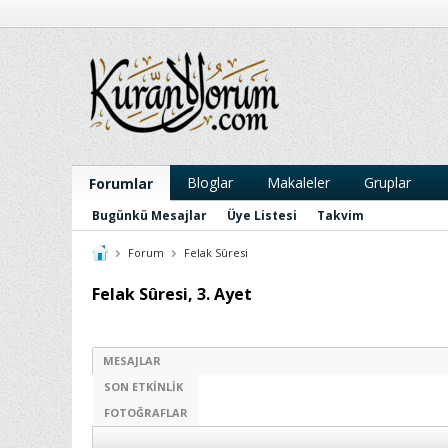
Bloglar
Makaleler
Gruplar
Forumlar
Bugünkü Mesajlar
Üye Listesi
Takvim
Forum
Felak Sûresi
Felak Sûresi, 3. Ayet
MESAJLAR
SON ETKINLIK
FOTOĞRAFLAR