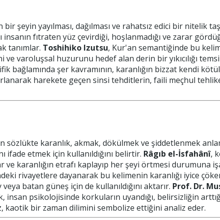
 bir şeyin yayılması, dağılması ve rahatsız edici bir nitelik t
ı insanın fıtraten yüz çevirdiği, hoşlanmadığı ve zarar görd
ak tanımlar.
Toshihiko Izutsu
, Kur'an semantiğinde bu kelim
ni ve varoluşsal huzurunu hedef alan derin bir yıkıcılığı temsil
sifik bağlamında şer kavramının, karanlığın bizzat kendi kö
arlanarak harekete geçen sinsi tehditlerin, faili meçhul tehlik
n sözlükte karanlık, akmak, dökülmek ve şiddetlenmek anlam
 ifade etmek için kullanıldığını belirtir.
Râgıb el-İsfahânî
, 
r ve karanlığın etrafı kaplayıp her şeyi örtmesi durumuna işa
indeki rivayetlere dayanarak bu kelimenin karanlığı iyice çöke
 veya batan güneş için de kullanıldığını aktarır.
Prof. Dr. M
, insan psikolojisinde korkuların uyandığı, belirsizliğin art
 kaotik bir zaman dilimini sembolize ettiğini analiz eder.