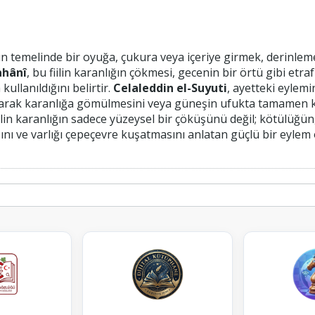
n temelinde bir oyuğa, çukura veya içeriye girmek, derinlem
ahânî
, bu fiilin karanlığın çökmesi, gecenin bir örtü gibi etra
ullanıldığını belirtir.
Celaleddin el-Suyuti
, ayetteki eylem
ularak karanlığa gömülmesini veya güneşin ufukta tamamen ka
iilin karanlığın sadece yüzeysel bir çöküşünü değil; kötülüğün,
sını ve varlığı çepeçevre kuşatmasını anlatan güçlü bir eyle