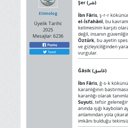
Şer (شر)
Etimolog
İbn Fâris
, ş-r-r kökünün
el-İsfahânî
, bu kavram
Üyelik Tarihi:
kelimesinin karşıtı olar
2025
değil, insanın güvenliği
Mesajlar:
6236
Öztürk
, bu ayetin spe
Paylaş
ve gizleyiciliğinden yar
Tweet
vurgular.
Ğâsik (غاسق)
İbn Fâris
, ğ-s-k kökünü
karanlığının bastırmasını
karanlığı olarak tanımla
Suyuti
, tefsir geleneğ
anında ışığı kaybolan ay
anlamından yola çıkarak
imkânı bulduğu tekinsiz,