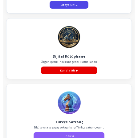
Siteye Git
→
Dijital Kütüphane
Özgün içerikli YouTube genel kültür kanalı
Kanala Git
▶
Türkçe Satranç
Bilgisayara ve yapay zekaya karşı Türkçe satranç oyunu
İndir
⬇️