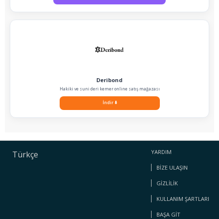
Deribond
Hakiki ve suni deri kemer online satış mağazası
İndir
⬇️
YARDIM
Türkçe
BIZE ULAŞIN
GIZLILIK
KULLANIM ŞARTLARI
BAŞA GIT