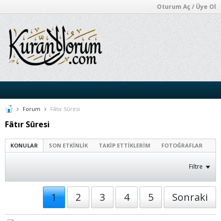
Oturum Aç / Üye Ol
Forum
Fâtır Sûresi
Fâtır Sûresi
KONULAR
SON ETKINLIK
TAKIP ETTIKLERIM
FOTOĞRAFLAR
Filtre
1
2
3
4
5
Sonraki