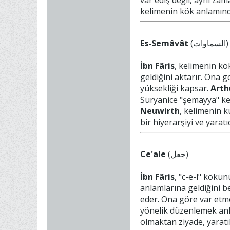
var ediş değil, aynı zam
kelimenin kök anlamınd
Es-Semâvât
(السماوات)
İbn Fâris
, kelimenin kö
geldiğini aktarır. Ona
yüksekliği kapsar.
Arth
Süryanice "şemayya" kel
Neuwirth
, kelimenin k
bir hiyerarşiyi ve yarat
Ce'ale
(جعل)
İbn Fâris
, "c-e-l" kök
anlamlarına geldiğini be
eder. Ona göre var etmey
yönelik düzenlemek anlam
olmaktan ziyade, yaratı