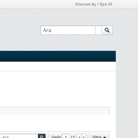
Oturum Aç / Üye Ol
Sayfa
/
1
Filtre