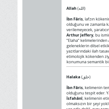
Allah
(الله)
İbn Fâris
, lafzın kökeni
olduğunu ve zamanla ka
verilemeyecek, yaratıcı
Arthur Jeffery
, bu ismi
"Elaha" kelimelerinden
geleneklerin dilsel etk
yazıtlarındaki ilah tasa
etimolojik kökenden ziy
konumuna semantik bir d
Halaka
(خلق)
İbn Fâris
, kelimenin te
olduğunu tespit eder. Y
İsfahânî
, kelimenin et
olmaksızın bir şeyi yokl