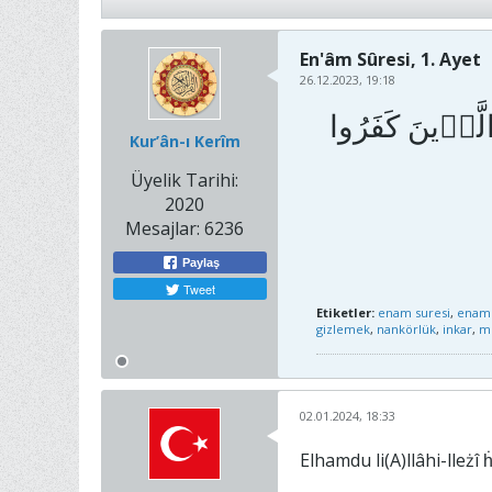
En'âm Sûresi, 1. Ayet
26.12.2023, 19:18
الَّذ۪ينَ كَفَرُوا
Kur’ân-ı Kerîm
Üyelik Tarihi:
2020
Mesajlar:
6236
Paylaş
Tweet
Etiketler:
enam suresi
,
enam 
gizlemek
,
nankörlük
,
inkar
,
m
02.01.2024, 18:33
Elhamdu li(A)llâhi-lleż