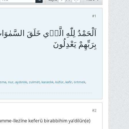
#1
اَلْحَمْدُ لِلّٰهِ الَّذ۪ي خَلَقَ السَّمٰوَ
sema
,
nur
,
aydınlık
,
zulmet
,
karanlık
,
küfür
,
kafir
,
örtmek
,
#2
śümme-lleżîne keferû birabbihim ya’dilûn(e)