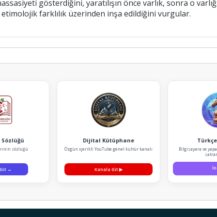
assasiyeti gösterdiğini, yaratılışın önce varlık, sonra o varlı
etimolojik farklılık üzerinden inşa edildiğini vurgular.
 Sözlüğü
Dijital Kütüphane
Türkçe
rinin sözlüğü
Özgün içerikli YouTube genel kültür kanalı
Bilgisayara ve yap
satra
İn
 Git
→
Kanala Git
▶