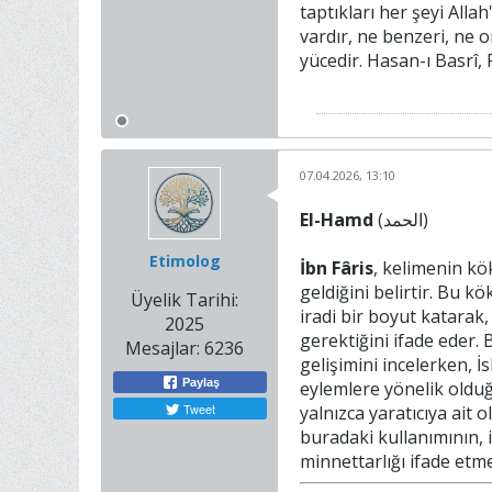
taptıkları her şeyi All
vardır, ne benzeri, ne o
yücedir. Hasan-ı Basrî, 
07.04.2026, 13:10
El-Hamd
(الحمد)
Etimolog
İbn Fâris
, kelimenin kö
geldiğini belirtir. Bu 
Üyelik Tarihi:
iradi bir boyut katarak,
2025
gerektiğini ifade eder.
Mesajlar:
6236
gelişimini incelerken, 
Paylaş
eylemlere yönelik oldu
Tweet
yalnızca yaratıcıya ait
buradaki kullanımının,
minnettarlığı ifade etm