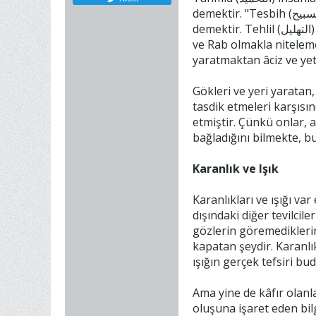
demektir. "Tesbih (التسبيح) Rabbi övmek ve çocuk sahibi olduğu gibi sapıklarca ileri sürülen iddialardan Allah'ı tenzih etmek
demektir. Tehlil (التهليل) ise Rabbi övmek, O'nun ortakları ve karşıtları bulunduğu iddialarından tenzih etmek, O'nu vahdâniyyetle
ve Rab olmakla nitelemektir. Tekbir (التكبير) de Rabbi övmek, O'nu büyük ve yüc
yaratmaktan âciz ve yet
Gökleri ve yeri yaratan, 
tasdik etmeleri karşısın
etmiştir. Çünkü onlar,
bağladığını bilmekte, 
Karanlık ve Işık
Karanlıkları ve ışığı v
dışındaki diğer tevilciler ise, maksat gece 
gözlerin göremediklerini açığa çıkaran şeydir. Karanlık
kapatan şeydir. Karanlık,
ışığın gerçek tefsiri bud
Ama yine de kâfır olanla
oluşuna işaret eden bil