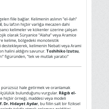
len fiile bağlar. Kelimenin aslının "el-ilah"
î
, bu lafzın hiçbir varlığa mecazen dahi
bancı kelimeler ve kökenler üzerine çalışan
olojik olarak Süryanice "Alaha" veya Aramice
re kelime, bölgedeki monoteistik
i destekleyerek, kelimenin Nebati veya Arami
on halini aldığını savunur.
Toshihiko Izutsu
,
" figüründen, "tek ve mutlak yaratıcı"
ek, pürüzsüz hale getirmek ve oranlamak
 ölçülülük bulunduğunu vurgular.
Râgıb el-
ce hiçbir örneği, maddesi veya modeli
f. Dr. Hidayet Aydar
, bu fiilin salt bir fiziksel