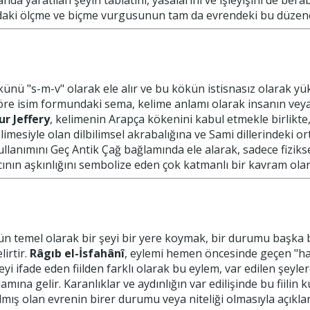
anda yaratılan şeyin tabiatını, yasalarını ve işleyişini de be
aki ölçme ve biçme vurgusunun tam da evrendeki bu düzene iş
künü "s-m-v" olarak ele alır ve bu kökün istisnasız olarak yü
 göre isim formundaki sema, kelime anlamı olarak insanın ve
ur Jeffery
, kelimenin Arapça kökenini kabul etmekle birlikte
imesiyle olan dilbilimsel akrabalığına ve Sami dillerindeki o
ullanımını Geç Antik Çağ bağlamında ele alarak, sadece fizi
ıcının aşkınlığını sembolize eden çok katmanlı bir kavram olara
ünün temel olarak bir şeyi bir yere koymak, bir durumu baş
lirtir.
Râgıb el-İsfahânî
, eylemi hemen öncesinde geçen "hal
i ifade eden fiilden farklı olarak bu eylem, var edilen şeyler
ına gelir. Karanlıklar ve aydınlığın var edilişinde bu fiilin 
lmış olan evrenin birer durumu veya niteliği olmasıyla açıkla