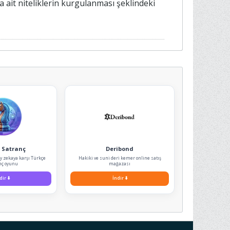
ğa ait niteliklerin kurgulanması şeklindeki
 Satranç
Deribond
ay zekaya karşı Türkçe
Hakiki ve suni deri kemer online satış
nç oyunu
mağazası
dir
⬇️
İndir
⬇️