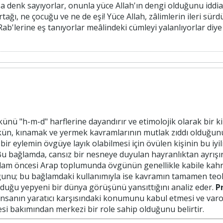
ah'a denk sayıyorlar, onunla yüce Allah'ın dengi olduğunu idd
rtağı, ne çocuğu ve ne de eşi! Yüce Allah, zâlimlerin ileri sür
Rab'lerine eş tanıyorlar meâlindeki cümleyi yalanlıyorlar diye 
künü "h-m-d" harflerine dayandırır ve etimolojik olarak bir 
kökün, kınamak ve yermek kavramlarının mutlak zıddı olduğun
 bir eylemin övgüye layık olabilmesi için övülen kişinin bu iy
 Bu bağlamda, cansız bir nesneye duyulan hayranlıktan ayrışı
İslam öncesi Arap toplumunda övgünün genellikle kabile kahr
ğunu; bu bağlamdaki kullanımıyla ise kavramın tamamen teo
 olduğu yepyeni bir dünya görüşünü yansıttığını analiz eder.
P
 insanın yaratıcı karşısındaki konumunu kabul etmesi ve var
esi bakımından merkezi bir role sahip olduğunu belirtir.