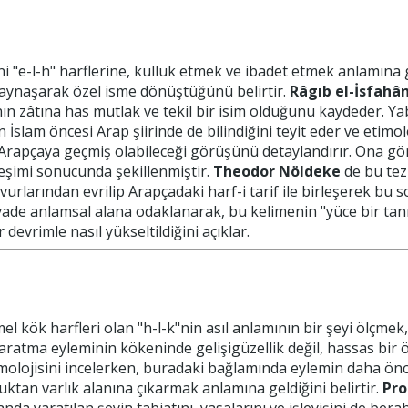
ni "e-l-h" harflerine, kulluk etmek ve ibadet etmek anlamına ge
ynaşarak özel isme dönüştüğünü belirtir.
Râgıb el-İsfahân
nın zâtına has mutlak ve tekil bir isim olduğunu kaydeder. Ya
n İslam öncesi Arap şiirinde de bilindiğini teyit eder ve etim
 Arapçaya geçmiş olabileceği görüşünü detaylandırır. Ona gö
ileşimi sonucunda şekillenmiştir.
Theodor Nöldeke
de bu tez
vvurlarından evrilip Arapçadaki harf-i tarif ile birleşerek bu s
ade anlamsal alana odaklanarak, bu kelimenin "yüce bir tanrı
evrimle nasıl yükseltildiğini açıklar.
mel kök harfleri olan "h-l-k"nin asıl anlamının bir şeyi ölçm
aratma eyleminin kökeninde gelişigüzellik değil, hassas bir
imolojisini incelerken, buradaki bağlamında eylemin daha ön
uktan varlık alanına çıkarmak anlamına geldiğini belirtir.
Pro