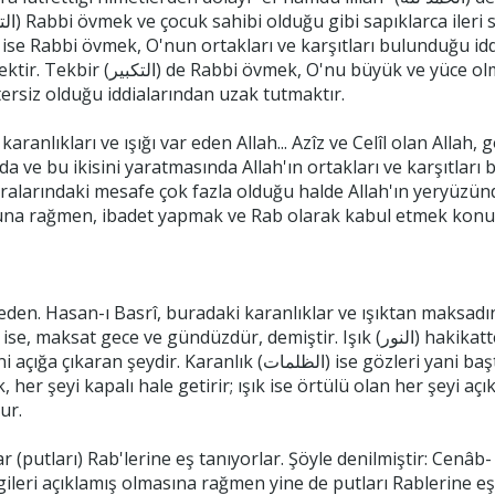
e olmakla niteleyip çürümüş kemiklerden insanı
ersiz olduğu iddialarından uzak tutmaktır.
karanlıkları ve ışığı var eden Allah... Azîz ve Celîl olan Allah,
da ve bu ikisini yaratmasında Allah'ın ortakları ve karşıtları 
 aralarındaki mesafe çok fazla olduğu halde Allah'ın yeryüz
buna rağmen, ibadet yapmak ve Rab olarak kabul etmek konus
ar eden. Hasan-ı Basrî, buradaki karanlıklar ve ışıktan maksa
ve gündüzdür, demiştir. Işık (النور) hakikatte gözlerin, yani başta ve kalplerde bulunan
 (الظلمات) ise gözleri yani başta bulunan gözlerini ve kalp gözlerini örtüp
 her şeyi kapalı hale getirir; ışık ise örtülü olan her şeyi açık 
ur.
r (putları) Rab'lerine eş tanıyorlar. Şöyle denilmiştir: Cenâ
gileri açıklamış olmasına rağmen yine de putları Rablerine eş 