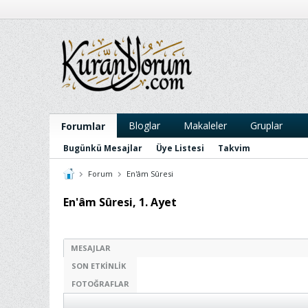
Bloglar
Makaleler
Gruplar
Forumlar
Bugünkü Mesajlar
Üye Listesi
Takvim
Forum
En'âm Sûresi
En'âm Sûresi, 1. Ayet
MESAJLAR
SON ETKINLIK
FOTOĞRAFLAR