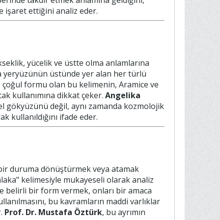
raberinde takdir etmek anlamına geldiğini,
aret ettiğini analiz eder.
kseklik, yücelik ve üstte olma anlamlarına
ya yeryüzünün üstünde yer alan her türlü
, çoğul formu olan bu kelimenin, Aramice ve
rtak kullanımına dikkat çeker.
Angelika
ksel gökyüzünü değil, aynı zamanda kozmolojik
k kullanıldığını ifade eder.
ka bir duruma dönüştürmek veya atamak
aka" kelimesiyle mukayeseli olarak analiz
e belirli bir form vermek, onları bir amaca
kullanılmasını, bu kavramların maddi varlıklar
r.
Prof. Dr. Mustafa Öztürk
, bu ayrımın