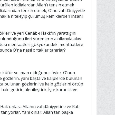
 gökleri ve yeri Cenâb-ı Hakk'ın yarattığını
bulunduğunu ileri sürenlerin akıllarıyla alay
ündeki menfaatleri gökyüzündeki menfaatlere
unda O'na nasıl ortaklar tanırlar?
dın küfür ve iman olduğunu söyler. O'nun
hale getirir, alenileştirir. İşte karanlık ve
b- Hak onlara Allahın vahdâniyyetine ve Rab
tanıyorlar. Yani onlar, Allah'tan başka