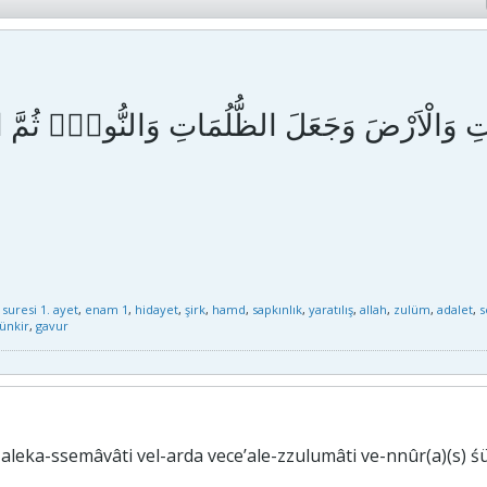
اتِ وَالْاَرْضَ وَجَعَلَ الظُّلُمَاتِ وَالنُّورَۜ ثُمَّ 
suresi 1. ayet
,
enam 1
,
hidayet
,
şirk
,
hamd
,
sapkınlık
,
yaratılış
,
allah
,
zulüm
,
adalet
,
ünkir
,
gavur
î ḣaleka-ssemâvâti vel-arda vece’ale-zzulumâti ve-nnûr(a)(s) 