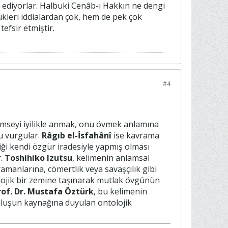
ia ediyorlar. Halbuki Cenâb-ı Hakkın ne dengi
dükleri iddialardan çok, hem de pek çok
tefsir etmiştir.
#4
kimseyi iyilikle anmak, onu övmek anlamına
u vurgular.
Râgıb el-İsfahânî
ise kavrama
iliği kendi özgür iradesiyle yapmış olması
r.
Toshihiko Izutsu
, kelimenin anlamsal
amanlarına, cömertlik veya savaşçılık gibi
lojik bir zemine taşınarak mutlak övgünün
rof. Dr. Mustafa Öztürk
, bu kelimenin
oluşun kaynağına duyulan ontolojik