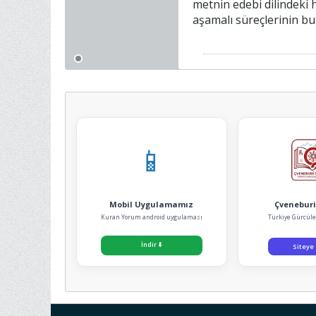
metnin edebi dilindeki h
aşamalı süreçlerinin bu 
📱
Mobil Uygulamamız
Çveneburi
Kuran Yorum android uygulaması
Türkiye Gürcüle
İndir
⬇️
Siteye