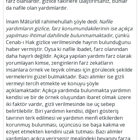
farz olanlardır, gizlice fakirlere ulaştırırsanız, bunlar
da nafile olan yardımlardır.
İmam Mâtürîdî rahimehullah şöyle dedi:
Nafile
yardımların gizlice, farz konumundakilerinin ise açıkça
yapılması ihtimal dahilinde bulunmamaktadır
, çünkü
Cenab-ı Hak gizlice verilmesinde hayrın bulunduğunu
haber vermiştir. Oysa ki nafile ibadet, farz olanından
daha hayırlı değildir. Açıkça yapılan yardımı farz olarak
yorumlayan kimse, zenginlerin farz zekatların
insanlara örnek ve teşvik olması için görülecek şekilde
vermelerini güzel bulmaktadır. Bazı alimler ise gizli
vermeyi tercih etmekte ve konuyu şöyle
açıklamaktadır: Açıkça yardımda bulunmakta yardımın
kendisi ve bir de örnek oluşundan ibaret olmak üzere
iki faktör vardır, gizli verilmesinde ise üç sebep
belirtilebilir. Biri yardımın kendisi, diğeri gösteriş
tavrının terk edilmesi ve yardımın menfi etkilerden
korunmuş bulunması, üçüncüsü ise başa kakma ve
eziyet etmekten kendini uzak tutması. Bazı alimler
yardımları açıkça verirseniz mealindeki beyanını farza