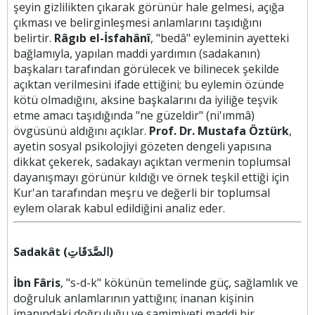
şeyin gizlilikten çıkarak görünür hale gelmesi, açığa
çıkması ve belirginleşmesi anlamlarını taşıdığını
belirtir.
Râgıb el-İsfahânî
, "bedâ" eyleminin ayetteki
bağlamıyla, yapılan maddi yardımın (sadakanın)
başkaları tarafından görülecek ve bilinecek şekilde
açıktan verilmesini ifade ettiğini; bu eylemin özünde
kötü olmadığını, aksine başkalarını da iyiliğe teşvik
etme amacı taşıdığında "ne güzeldir" (ni'ımmâ)
övgüsünü aldığını açıklar.
Prof. Dr. Mustafa Öztürk
,
ayetin sosyal psikolojiyi gözeten dengeli yapısına
dikkat çekerek, sadakayı açıktan vermenin toplumsal
dayanışmayı görünür kıldığı ve örnek teşkil ettiği için
Kur'an tarafından meşru ve değerli bir toplumsal
eylem olarak kabul edildiğini analiz eder.
Sadakât (الصَّدَقَاتِ)
İbn Fâris
, "s-d-k" kökünün temelinde güç, sağlamlık ve
doğruluk anlamlarının yattığını; inanan kişinin
imanındaki doğruluğu ve samimiyeti maddi bir