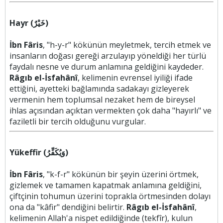
Hayr (خَيْرٌ)
İbn Fâris
, "h-y-r" kökünün meyletmek, tercih etmek ve
insanların doğası gereği arzulayıp yöneldiği her türlü
faydalı nesne ve durum anlamına geldiğini kaydeder.
Râgıb el-İsfahânî
, kelimenin evrensel iyiliği ifade
ettiğini, ayetteki bağlamında sadakayı gizleyerek
vermenin hem toplumsal nezaket hem de bireysel
ihlas açısından açıktan vermekten çok daha "hayırlı" ve
faziletli bir tercih olduğunu vurgular.
Yükeffir (وَيُكَفِّرُ)
İbn Fâris
, "k-f-r" kökünün bir şeyin üzerini örtmek,
gizlemek ve tamamen kapatmak anlamına geldiğini,
çiftçinin tohumun üzerini toprakla örtmesinden dolayı
ona da "kâfir" dendiğini belirtir.
Râgıb el-İsfahânî
,
kelimenin Allah'a nispet edildiğinde (tekfîr), kulun