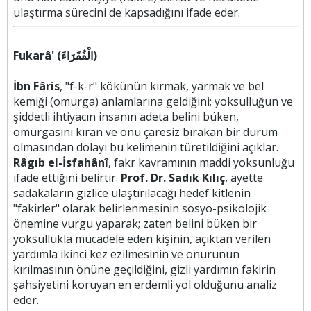
ulaştırma sürecini de kapsadığını ifade eder.
Fukarâ' (الْفُقَرَاءَ)
İbn Fâris
, "f-k-r" kökünün kırmak, yarmak ve bel
kemiği (omurga) anlamlarına geldiğini; yoksulluğun ve
şiddetli ihtiyacın insanın adeta belini büken,
omurgasını kıran ve onu çaresiz bırakan bir durum
olmasından dolayı bu kelimenin türetildiğini açıklar.
Râgıb el-İsfahânî
, fakr kavramının maddi yoksunluğu
ifade ettiğini belirtir.
Prof. Dr. Sadık Kılıç
, ayette
sadakaların gizlice ulaştırılacağı hedef kitlenin
"fakirler" olarak belirlenmesinin sosyo-psikolojik
önemine vurgu yaparak; zaten belini büken bir
yoksullukla mücadele eden kişinin, açıktan verilen
yardımla ikinci kez ezilmesinin ve onurunun
kırılmasının önüne geçildiğini, gizli yardımın fakirin
şahsiyetini koruyan en erdemli yol olduğunu analiz
eder.