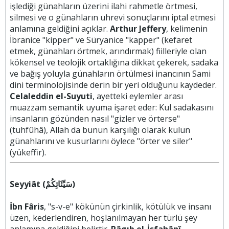
işlediği günahların üzerini ilahi rahmetle örtmesi,
silmesi ve o günahların uhrevi sonuçlarını iptal etmesi
anlamına geldiğini açıklar.
Arthur Jeffery
, kelimenin
İbranice "kipper" ve Süryanice "kapper" (kefaret
etmek, günahları örtmek, arındırmak) fiilleriyle olan
kökensel ve teolojik ortaklığına dikkat çekerek, sadaka
ve bağış yoluyla günahların örtülmesi inancının Sami
dini terminolojisinde derin bir yeri olduğunu kaydeder.
Celaleddin el-Suyuti
, ayetteki eylemler arası
muazzam semantik uyuma işaret eder: Kul sadakasını
insanların gözünden nasıl "gizler ve örterse"
(tuhfûhâ), Allah da bunun karşılığı olarak kulun
günahlarını ve kusurlarını öylece "örter ve siler"
(yükeffir).
Seyyiât (سَيِّئَاتِكُمْ)
İbn Fâris
, "s-v-e" kökünün çirkinlik, kötülük ve insanı
üzen, kederlendiren, hoşlanılmayan her türlü şey