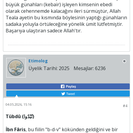
büyük günahları (kebair) işleyen kimsenin ebedi
olarak cehennemde kalacağını ileri sürmüştür, Allah
Teala ayetin bu kısmında böylesinin yaptığı günahların
sadaka yoluyla örtüleceğine yönelik ümit lütfetmiştir.
Başarıya ulaştıran sadece Allah'tır.
Etimolog
Üyelik Tarihi:
2025
Mesajlar:
6236
Paylaş
Tweet
04.05.2026, 15:16
#4
Tübdû (تُبْدُوا)
İbn Fâris
, bu fiilin "b-d-v" kökünden geldiğini ve bir