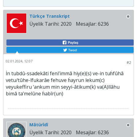
Türkçe Transkript
Üyelik Tarihi:
2020
Mesajlar:
6236
Paylaş
Tweet
02.01.2024, 12:07
#2
İn tubdû-ssadekâti feni’immâ hiy(e)(s) ve-in tuḣfûhâ
vetu/tûhe-lfukarâe fehuve ḣayrun lekum(c)
veyukeffiru ‘ankum min seyyi-âtikum(k) va(A)llâhu
bimâ ta’melûne ḣabîr(un)
Mâtürîdî
Üyelik Tarihi:
2020
Mesajlar:
6236