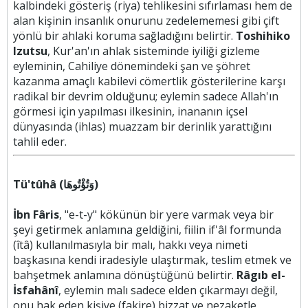
kalbindeki gösteriş (riya) tehlikesini sıfırlaması hem de
alan kişinin insanlık onurunu zedelememesi gibi çift
yönlü bir ahlaki koruma sağladığını belirtir.
Toshihiko
Izutsu
, Kur'an'ın ahlak sisteminde iyiliği gizleme
eyleminin, Cahiliye dönemindeki şan ve şöhret
kazanma amaçlı kabilevi cömertlik gösterilerine karşı
radikal bir devrim olduğunu; eylemin sadece Allah'ın
görmesi için yapılması ilkesinin, inananın içsel
dünyasında (ihlas) muazzam bir derinlik yarattığını
tahlil eder.
Tü'tûhâ (وَتُؤْتُوهَا)
İbn Fâris
, "e-t-y" kökünün bir yere varmak veya bir
şeyi getirmek anlamına geldiğini, fiilin if'âl formunda
(îtâ) kullanılmasıyla bir malı, hakkı veya nimeti
başkasına kendi iradesiyle ulaştırmak, teslim etmek ve
bahşetmek anlamına dönüştüğünü belirtir.
Râgıb el-
İsfahânî
, eylemin malı sadece elden çıkarmayı değil,
onu hak eden kişiye (fakire) bizzat ve nezaketle