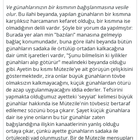
Ve günahlarınızın bir kısmının bağışlanmasına vesile
olur.
Bu ilahi beyanda, yapılan günahların bir kısmına
karşılıksız harcamanın kefaret olduğu, bir kısmına ise
olmadığının delili vardır. Şöyle bir yorum da yapılmıştır:
Burada yer alan min "bazıları" manasına gelmeyip
bağlaç konumundadır, buna göre ilahi beyanda bütün
günahların sadaka ile örtülüp ortadan kalkacağına
dair ümit işaretleri vardır, "Şunu bilmelisin ki iyilikler
günahları alıp götürür" mealindeki beyanda olduğu
gibi. Ayetin bu kısmı Mütezile'ye ait görüşün çelişkisini
göstermektedir, zira onlar büyük günahların tövbe
olmaksızın kalkmayacağını, küçük günahlardan ötürü
de azap uygulanmayacağını iddia ederler. Tefsirini
yapmakta olduğumuz ayetteki 'seyyiat' kelimesi büyük
günahlar hakkında ise Mütezile'nin tövbesiz bertaraf
edilemez sözünü boşa çıkarır. Şayet küçük günahlara
dair ise yine onların bu tür günahlar zaten
bağışlandığına ilişkin kanaatlerinin yanlış olduğu
ortaya çıkar, çünkü ayette günahların sadaka ile
örtüleceği vad olunmuştur. Bir de Mütezile mensupları