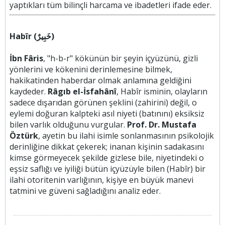
yaptıkları tüm bilinçli harcama ve ibadetleri ifade eder.
Habîr (خَبِيرٌ)
İbn Fâris
, "h-b-r" kökünün bir şeyin içyüzünü, gizli
yönlerini ve kökenini derinlemesine bilmek,
hakikatinden haberdar olmak anlamına geldiğini
kaydeder.
Râgıb el-İsfahânî
, Habîr isminin, olayların
sadece dışarıdan görünen şeklini (zahirini) değil, o
eylemi doğuran kalpteki asıl niyeti (batınını) eksiksiz
bilen varlık olduğunu vurgular.
Prof. Dr. Mustafa
Öztürk
, ayetin bu ilahi isimle sonlanmasının psikolojik
derinliğine dikkat çekerek; inanan kişinin sadakasını
kimse görmeyecek şekilde gizlese bile, niyetindeki o
eşsiz saflığı ve iyiliği bütün içyüzüyle bilen (Habîr) bir
ilahi otoritenin varlığının, kişiye en büyük manevi
tatmini ve güveni sağladığını analiz eder.