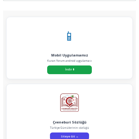
📱
Mobil Uygulamamız
Kuran Yorum android uygulaması
İndir
⬇️
Çveneburi Sözlüğü
Türkiye Gürcülerinin sözlüğü
Siteye Git
→