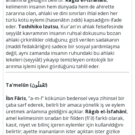
anlamına geldiğini belirtir.
Râgıb el-İsfahânî
,
kelimenin insanın hem dünyada hem de ahirette
zararına olan, ahlaki ve dini sınırları ihlal eden her
türlü kötü eylemi (hasenâtın zıddı) kapsadığını ifade
eder.
Toshihiko Izutsu
, Kur'an'ın ahlak felsefesinde
seyyiât kavramının insanın ruhsal dokusunu bozan
ahlaki çirkinlikler olduğunu; gizli verilen sadakanın
(maddi fedakârlığın) sadece bir sosyal yardımlaşma
değil, aynı zamanda insanın ruhundaki bu ahlaki
lekeleri (seyyiât) yıkayıp temizleyen ontolojik bir
arınma işlemi işlevi gördüğünü tahlil eder.
Ta'melûn (تَعْمَلُونَ)
İbn Fâris
, "a-m-l" kökünün bedensel veya zihinsel bir
çaba sarf ederek, belirli bir amaca yönelik iş ve eylem
üretmek anlamına geldiğini açıklar.
Râgıb el-İsfahânî
,
amel kelimesinin sıradan bir fiilden (fi'il) farklı olarak,
kasıt, niyet ve bilinç içeren eylemler için kullanıldığını
belirtir; ayette inananların ister açıktan ister gizlice