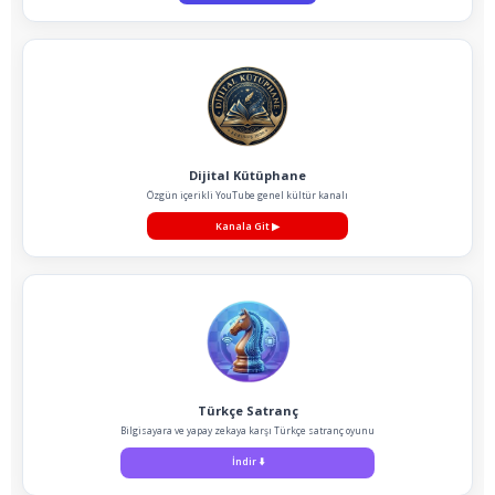
Dijital Kütüphane
Özgün içerikli YouTube genel kültür kanalı
Kanala Git
▶
Türkçe Satranç
Bilgisayara ve yapay zekaya karşı Türkçe satranç oyunu
İndir
⬇️