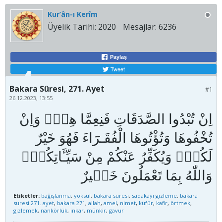
Kur’ân-ı Kerîm
Üyelik Tarihi:
2020
Mesajlar:
6236
Paylaş
Tweet
Bakara Sûresi, 271. Ayet
#1
26.12.2023, 13:55
اِنْ تُبْدُوا الصَّدَقَاتِ فَنِعِمَّا هِيَۚ وَاِنْ
تُخْفُوهَا وَتُؤْتُوهَا الْفُقَـرَٓاءَ فَهُوَ خَيْرٌ
لَكُمْۜ وَيُكَفِّرُ عَنْكُمْ مِنْ سَيِّـَٔاتِكُمْۜ
Etiketler:
bağışlanma
,
yoksul
,
bakara suresi
,
sadakayı gizleme
,
bakara
suresi 271. ayet
,
bakara 271
,
allah
,
amel
,
nimet
,
küfür
,
kafir
,
örtmek
,
gizlemek
,
nankörlük
,
inkar
,
münkir
,
gavur