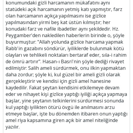
konumundaki gizli harcamanın mükafatını aynı
statüdeki açık harcamanın yetmiş katı yapmıştır, farz
olan harcamanın açıkça yapılmasını ise gizlice
yapılmasından yirmi beş kat üstün kılmıştır; her
konudaki farz ve nafile ibadetler aynı şekildedir. Hz.
Peygamber'den nakledilen haberlerin birinde o, şöyle
buyurmuştur: "Allah yolunda gizlice harcama yapmak
Rabb'in gazabını söndürür, iyiliklerde bulunmak kötü
olayları ve tehlikeli noktaları bertaraf eder, sıla-i rahim
de ömrü artırır". Hasan-ı Basri'nin şöyle dediği rivayet
edilmiştir: Salih ameli sürdürmek, onu ilkin yapmaktan
daha zordur; şöyle ki, kul güzel bir ameli gizli olarak
gerçekleştirir ve kendisi için gizli amel hanesine
kaydedilir. Fakat şeytan kendisini etkilemeye devam
eder ve nihayet kişi gizlice yaptığı iyiliği açıkça yapmaya
başlar, yine şeytanın telkinlerini sürdürmesi sonunda
kul yaptığı iyilikten ötürü övgü ile anılmasını arzu
etmeye başlar, işte bu dönemden itibaren onun yaptığı
amel riya kapsamına giren açık bir amel niteliğinde
yazılır.