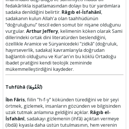
fedakârlıkla ispatlamasından dolayı bu tür yardımlara
sadaka denildiğini belirtir.
Râgıb el-İsfahânî
,
sadakanın kulun Allah'a olan taahhüdünün
"doğruluğunu" tescil eden somut bir nişane olduğunu
vurgular.
Arthur Jeffery
, kelimenin köken olarak Sami
dillerindeki ortak dini literatürden beslendiğini,
özellikle Aramice ve Süryanicedeki "zidkâ" (doğruluk,
hayırseverlik, sadaka) kavramlarıyla doğrudan
bağlantılı olduğunu ve Kur'an'ın bu köklü Ortadoğu
ibadet pratiğini kendi teolojik zemininde
mükemmelleştirdiğini kaydeder.
Tuhfûhâ (تُخْفُوهَا)
İbn Fâris
, fiilin "h-f-y" kökünden türediğini ve bir şeyi
örtmek, gizlemek, insanların gözünden ve bilgisinden
uzak tutmak anlamına geldiğini açıklar.
Râgıb el-
İsfahânî
, sadakayı gizlemenin (ihfâ) açıktan vermeye
(ibdâ) kıyasla daha üstün tutulmasının, hem verenin