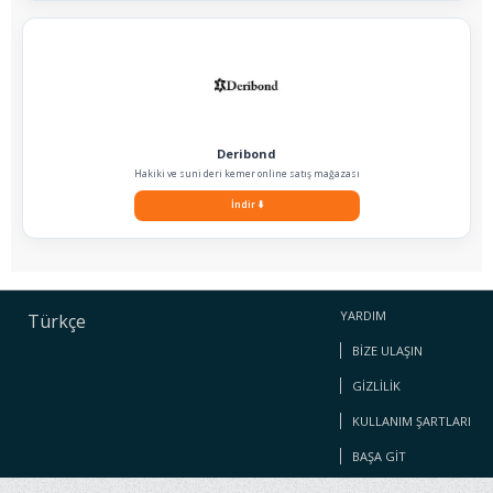
Deribond
Hakiki ve suni deri kemer online satış mağazası
İndir
⬇️
YARDIM
Türkçe
BIZE ULAŞIN
GIZLILIK
KULLANIM ŞARTLARI
BAŞA GIT