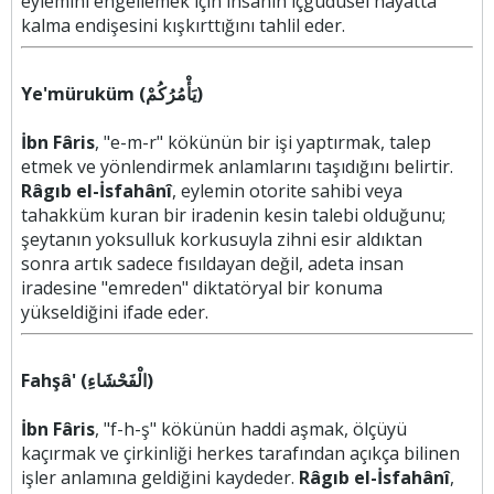
eylemini engellemek için insanın içgüdüsel hayatta
kalma endişesini kışkırttığını tahlil eder.
Ye'müruküm (يَأْمُرُكُمْ)
İbn Fâris
, "e-m-r" kökünün bir işi yaptırmak, talep
etmek ve yönlendirmek anlamlarını taşıdığını belirtir.
Râgıb el-İsfahânî
, eylemin otorite sahibi veya
tahakküm kuran bir iradenin kesin talebi olduğunu;
şeytanın yoksulluk korkusuyla zihni esir aldıktan
sonra artık sadece fısıldayan değil, adeta insan
iradesine "emreden" diktatöryal bir konuma
yükseldiğini ifade eder.
Fahşâ' (الْفَحْشَاءِ)
İbn Fâris
, "f-h-ş" kökünün haddi aşmak, ölçüyü
kaçırmak ve çirkinliği herkes tarafından açıkça bilinen
işler anlamına geldiğini kaydeder.
Râgıb el-İsfahânî
,