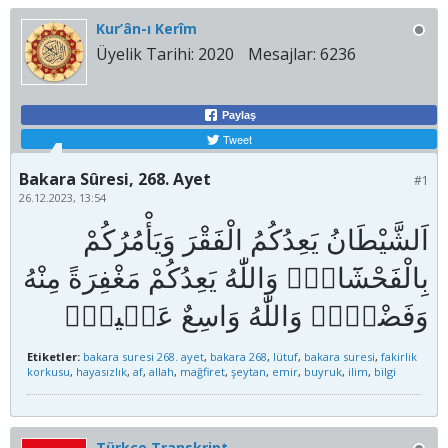
Kur’ân-ı Kerîm
Üyelik Tarihi:
2020
Mesajlar:
6236
Paylaş
Tweet
Bakara Sûresi, 268. Ayet
#1
26.12.2023, 13:54
اَلشَّيْطَانُ يَعِدُكُمُ الْفَقْرَ وَيَأْمُرُكُمْ
بِالْفَحْشَٓاءِۚ وَاللّٰهُ يَعِدُكُمْ مَغْفِرَةً مِنْهُ
Etiketler:
bakara suresi 268. ayet
,
bakara 268
,
lütuf
,
bakara suresi
,
fakirlik
korkusu
,
hayasızlık
,
af
,
allah
,
mağfiret
,
şeytan
,
emir
,
buyruk
,
ilim
,
bilgi
Türkçe Transkript