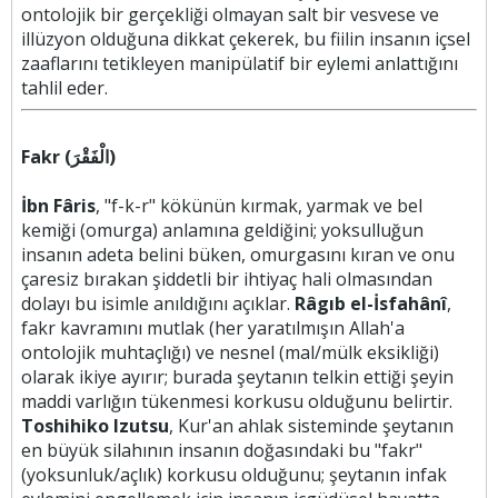
ontolojik bir gerçekliği olmayan salt bir vesvese ve
illüzyon olduğuna dikkat çekerek, bu fiilin insanın içsel
zaaflarını tetikleyen manipülatif bir eylemi anlattığını
tahlil eder.
Fakr (الْفَقْرَ)
İbn Fâris
, "f-k-r" kökünün kırmak, yarmak ve bel
kemiği (omurga) anlamına geldiğini; yoksulluğun
insanın adeta belini büken, omurgasını kıran ve onu
çaresiz bırakan şiddetli bir ihtiyaç hali olmasından
dolayı bu isimle anıldığını açıklar.
Râgıb el-İsfahânî
,
fakr kavramını mutlak (her yaratılmışın Allah'a
ontolojik muhtaçlığı) ve nesnel (mal/mülk eksikliği)
olarak ikiye ayırır; burada şeytanın telkin ettiği şeyin
maddi varlığın tükenmesi korkusu olduğunu belirtir.
Toshihiko Izutsu
, Kur'an ahlak sisteminde şeytanın
en büyük silahının insanın doğasındaki bu "fakr"
(yoksunluk/açlık) korkusu olduğunu; şeytanın infak