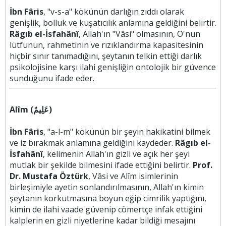
İbn Fâris
, "v-s-a" kökünün darlığın zıddı olarak
genişlik, bolluk ve kuşatıcılık anlamına geldiğini belirtir.
Râgıb el-İsfahânî
, Allah'ın "Vâsi" olmasının, O'nun
lütfunun, rahmetinin ve rızıklandırma kapasitesinin
hiçbir sınır tanımadığını, şeytanın telkin ettiği darlık
psikolojisine karşı ilahi genişliğin ontolojik bir güvence
sunduğunu ifade eder.
Alîm (عَلِيمٌ)
İbn Fâris
, "a-l-m" kökünün bir şeyin hakikatini bilmek
ve iz bırakmak anlamına geldiğini kaydeder.
Râgıb el-
İsfahânî
, kelimenin Allah'ın gizli ve açık her şeyi
mutlak bir şekilde bilmesini ifade ettiğini belirtir.
Prof.
Dr. Mustafa Öztürk
, Vâsi ve Alîm isimlerinin
birleşimiyle ayetin sonlandırılmasının, Allah'ın kimin
şeytanın korkutmasına boyun eğip cimrilik yaptığını,
kimin de ilahi vaade güvenip cömertçe infak ettiğini
kalplerin en gizli niyetlerine kadar bildiği mesajını