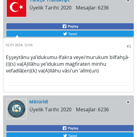
Üyelik Tarihi:
2020
Mesajlar:
6236
Paylaş
Tweet
02.01.2024, 12:06
#2
Eşşeytânu ya’idukumu-lfakra veye/murukum bilfahşâ-
(i)(s) va(A)llâhu ye’idukum maġfiraten minhu
vefadlâ(en)(k) va(A)llâhu vâsi’un ‘alîm(un)
Mâtürîdî
Üyelik Tarihi:
2020
Mesajlar:
6236
Paylaş
Tweet