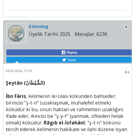
Etimolog
Üyelik Tarihi:
2025
Mesajlar:
6236
Paylaş
Tweet
04.05.2026, 15:16
#4
Şeytân (الشَّيْطَانُ)
İbn Fâris
, kelimenin iki olası kökünden bahseder;
birincisi "ş-t-n" (uzaklaşmak, muhalefet etmek)
köküdür ki bu, onun haktan ve rahmetten uzaklığını
ifade eder, ikincisi ise "ş-y-t" (yanmak, öfkeden helak
olmak) köküdür.
Râgıb el-İsfahânî
, "ş-t-n" kökünü
tercih ederek kelimenin hakikate ve ilahi düzene isyan