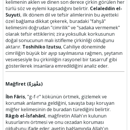
kelimenin aklen ve dinen son derece çirkin görülen her
türlü söz ve eylemi kapsadığını belirtir.
Celaleddin el-
Suyuti
, ilk dönem dil ve tefsir alimlerinin bu ayetteki
özel bağlama dikkat çekerek, buradaki "fahşâ"
kelimesini doğrudan "cimrilik" ve "sadaka vermemek"
olarak tefsir ettiklerini; zira yoksulluk korkusunun
doğal sonucunun malı istifleme çirkinliği olduğunu
aktarır.
Toshihiko Izutsu
, Cahiliye döneminde
cimriliğin büyük bir ayıp sayılmasına rağmen, şeytanın
vesvesesiyle bu çirkinliğin rasyonel bir tasarruf gibi
gösterilerek insanlara emredildiğini analiz eder.
Mağfiret (مَغْفِرَةً)
İbn Fâris
, "g-f-r" kökünün örtmek, gizlemek ve
korumak anlamına geldiğini, savaşta başı koruyan
miğfer kelimesinin de buradan türediğini belirtir.
Râgıb el-İsfahânî
, mağfiretin Allah'ın kulunun
kusurlarını örtmesi ve onu cezadan koruması
olduğunu ifade eder; ayetin bağlamında Allah'ın