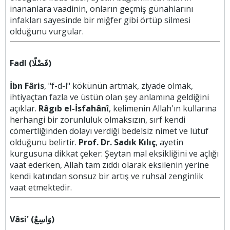
inananlara vaadinin, onların geçmiş günahlarını
infakları sayesinde bir miğfer gibi örtüp silmesi
olduğunu vurgular.
Fadl (فَضْلًا)
İbn Fâris
, "f-d-l" kökünün artmak, ziyade olmak,
ihtiyaçtan fazla ve üstün olan şey anlamına geldiğini
açıklar.
Râgıb el-İsfahânî
, kelimenin Allah'ın kullarına
herhangi bir zorunluluk olmaksızın, sırf kendi
cömertliğinden dolayı verdiği bedelsiz nimet ve lütuf
olduğunu belirtir.
Prof. Dr. Sadık Kılıç
, ayetin
kurgusuna dikkat çeker: Şeytan mal eksikliğini ve açlığı
vaat ederken, Allah tam zıddı olarak eksilenin yerine
kendi katından sonsuz bir artış ve ruhsal zenginlik
vaat etmektedir.
Vâsi' (وَاسِعٌ)