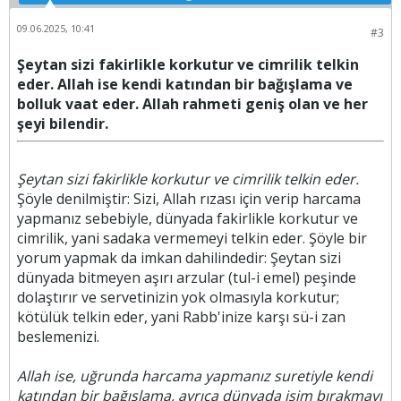
09.06.2025, 10:41
#3
Şeytan sizi fakirlikle korkutur ve cimrilik telkin
eder. Allah ise kendi katından bir bağışlama ve
bolluk vaat eder. Allah rahmeti geniş olan ve her
şeyi bilendir.
Şeytan sizi fakirlikle korkutur ve cimrilik telkin eder.
Şöyle denilmiştir: Sizi, Allah rızası için verip harcama
yapmanız sebebiyle, dünyada fakirlikle korkutur ve
cimrilik, yani sadaka vermemeyi telkin eder. Şöyle bir
yorum yapmak da imkan dahilindedir: Şeytan sizi
dünyada bitmeyen aşırı arzular (tul-i emel) peşinde
dolaştırır ve servetinizin yok olmasıyla korkutur;
kötülük telkin eder, yani Rabb'inize karşı sü-i zan
beslemenizi.
Allah ise, uğrunda harcama yapmanız suretiyle kendi
katından bir bağışlama, ayrıca dünyada isim bırakmayı