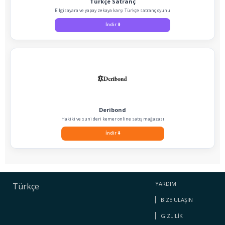
Türkçe Satranç
Bilgisayara ve yapay zekaya karşı Türkçe satranç oyunu
İndir
⬇️
Deribond
Hakiki ve suni deri kemer online satış mağazası
İndir
⬇️
YARDIM
Türkçe
BIZE ULAŞIN
GIZLILIK