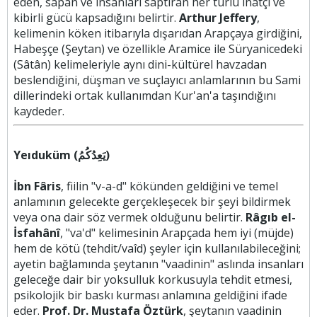
eden, sapan ve insanları saptıran her türlü inatçı ve
kibirli gücü kapsadığını belirtir.
Arthur Jeffery
,
kelimenin köken itibarıyla dışarıdan Arapçaya girdiğini,
Habeşçe (Şeytan) ve özellikle Aramice ile Süryanicedeki
(Sâtân) kelimeleriyle aynı dini-kültürel havzadan
beslendiğini, düşman ve suçlayıcı anlamlarının bu Sami
dillerindeki ortak kullanımdan Kur'an'a taşındığını
kaydeder.
Yeıduküm (يَعِدُكُمُ)
İbn Fâris
, fiilin "v-a-d" kökünden geldiğini ve temel
anlamının gelecekte gerçekleşecek bir şeyi bildirmek
veya ona dair söz vermek olduğunu belirtir.
Râgıb el-
İsfahânî
, "va'd" kelimesinin Arapçada hem iyi (müjde)
hem de kötü (tehdit/vaîd) şeyler için kullanılabileceğini;
ayetin bağlamında şeytanın "vaadinin" aslında insanları
geleceğe dair bir yoksulluk korkusuyla tehdit etmesi,
psikolojik bir baskı kurması anlamına geldiğini ifade
eder.
Prof. Dr. Mustafa Öztürk
, şeytanın vaadinin