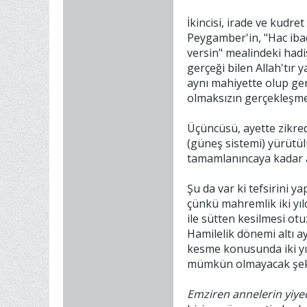
İkincisi, irade ve kudre
Peygamber'in, "Hac ibad
versin" mealindeki hadi
gerçeği bilen Allah'tır
aynı mahiyette olup gerç
olmaksızın gerçekleşmem
Üçüncüsü, ayette zikredi
(güneş sistemi) yürütülür
tamamlanıncaya kadar ar
Şu da var ki tefsirini 
çünkü mahremlik iki yıl
ile sütten kesilmesi otu
Hamilelik dönemi altı ay
kesme konusunda iki yıl
mümkün olmayacak şekild
Emziren annelerin yiyec