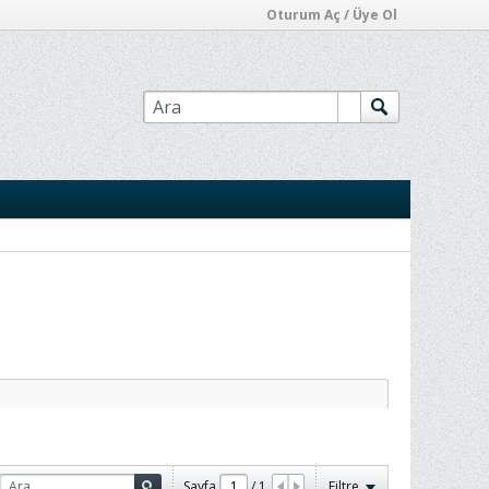
Oturum Aç / Üye Ol
Sayfa
/
1
Filtre