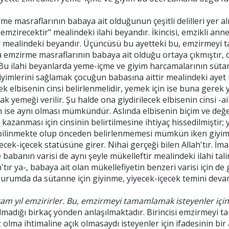
me masraflarının babaya ait olduğunun çeşitli delilleri yer a
emzirecektir" mealindeki ilahi beyandır. İkincisi, emzikli an
 mealindeki beyandır. Üçüncüsü bu ayetteki bu, emzirmeyi ta
a emzirme masraflarının babaya ait olduğu ortaya çıkmıştır,
 Bu ilahi beyanlarda yeme-içme ve giyim harcamalarının süt
iyimlerini sağlamak çocuğun babasına aittir mealindeki ayet
k elbisenin cinsi belirlenmelidir, yemek için ise buna gerek 
cak yemeği verilir. Şu halde ona giydirilecek elbisenin cinsi -
n ise aynı olması mümkündür. Aslında elbisenin biçim ve değer
k kazanması için cinsinin belirtilmesine ihtiyaç hissedilmiştir;
 bilinmekte olup önceden belirlenmemesi mümkün iken giyimin 
yecek-içecek statüsüne girer. Nihai gerçeği bilen Allah'tır. 
abanın varisi de aynı şeyle mükelleftir mealindeki ilahi tal
h'tır ya-, babaya ait olan mükellefiyetin benzeri varisi için 
rumda da sütanne için giyinme, yiyecek-içecek temini devam e
 tam yıl emzirirler. Bu, emzirmeyi tamamlamak isteyenler için
adığı birkaç yönden anlaşılmaktadır. Birincisi emzirmeyi ta
 olma ihtimaline açık olmasaydı isteyenler için ifadesinin bir