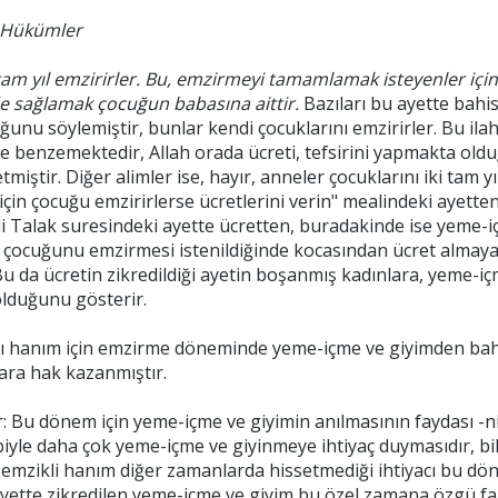
 Hükümler
 tam yıl emzirirler. Bu, emzirmeyi tamamlamak isteyenler için
 sağlamak çocuğun babasına aittir.
Bazıları bu ayette bahi
unu söylemiştir, bunlar kendi çocuklarını emzirirler. Bu ilahi
ine benzemektedir, Allah orada ücreti, tefsirini yapmakta ol
etmiştir. Diğer alimler ise, hayır, anneler çocuklarını iki tam
 için çocuğu emzirirlerse ücretlerini verin" mealindeki ayett
li Talak suresindeki ayette ücretten, buradakinde ise yeme-iç
 çocuğunu emzirmesi istenildiğinde kocasından ücret alma
 Bu da ücretin zikredildiği ayetin boşanmış kadınlara, yeme-i
olduğunu gösterir.
hlı hanım için emzirme döneminde yeme-içme ve giyimden bah
ara hak kazanmıştır.
: Bu dönem için yeme-içme ve giyimin anılmasının faydası -nih
le daha çok yeme-içme ve giyinmeye ihtiyaç duymasıdır, bi
emzikli hanım diğer zamanlarda hissetmediği ihtiyacı bu dön
te zikredilen yeme-içme ve giyim bu özel zamana özgü fazlalı