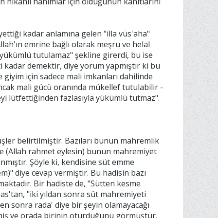
un nikahlı hanımlar için olduğunun kanıtlarını
ettiği kadar anlamına gelen "illa vüs'aha"
llah'ın emrine bağlı olarak meşru ve helal
 yükümlü tutulamaz" şekline girerdi, bu ise
ti kadar demektir, diye yorum yapmıştır ki bu
giyim için sadece mali imkanları dahilinde
ncak mali gücü oranında mükellef tutulabilir -
seyi lütfettiğinden fazlasıyla yükümlü tutmaz".
ler belirtilmiştir. Bazıları bunun mahremlik
ise (Allah rahmet eylesin) bunun mahremiyet
nmıştır. Şöyle ki, kendisine süt emme
m)" diye cevap vermiştir. Bu hadisin bazı
maktadır. Bir hadiste de, "Sütten kesme
s'tan, "iki yıldan sonra süt mahremiyeti
kten sonra rada' diye bir şeyin olamayacağı
irmiş ve orada birinin oturduğunu görmüştür.