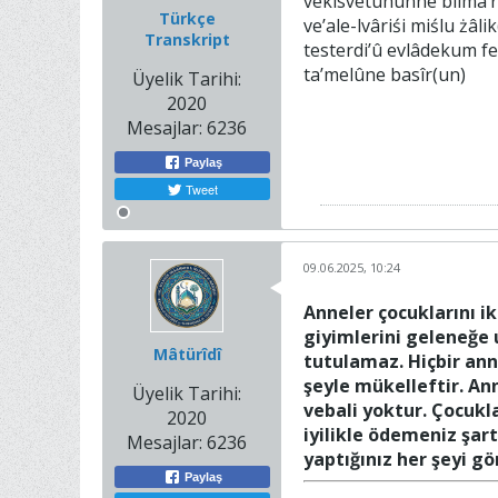
vekisvetuhunne bilma’rûf
Türkçe
ve’ale-lvâriśi miślu żâl
Transkript
testerdi’û evlâdekum fe
ta’melûne basîr(un)
Üyelik Tarihi:
2020
Mesajlar:
6236
Paylaş
Tweet
09.06.2025, 10:24
Anneler çocuklarını i
giyimlerini geleneğe
Mâtürîdî
tutulamaz. Hiçbir ann
şeyle mükelleftir. A
Üyelik Tarihi:
vebali yoktur. Çocukl
2020
iyilikle ödemeniz şar
Mesajlar:
6236
yaptığınız her şeyi 
Paylaş