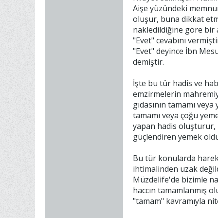
Aişe yüzündeki memnuniy
oluşur, buna dikkat et
nakledildiğine göre bir
"Evet" cevabını vermişt
"Evet" deyince İbn Mesu
demiştir.
İşte bu tür hadis ve ha
emzirmelerin mahremiyet
gıdasının tamamı veya y
tamamı veya çoğu yemek
yapan hadis oluşturur, 
güçlendiren yemek ol
Bu tür konularda harek
ihtimalinden uzak değild
Müzdelife'de bizimle n
haccın tamamlanmış olu
"tamam" kavramıyla nite