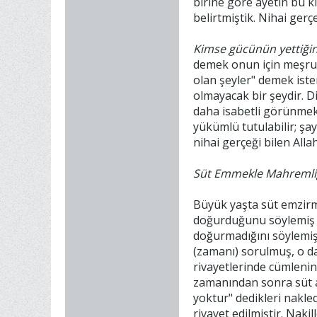
birine göre ayetin bu kı
belirtmiştik. Nihai gerçe
Kimse gücünün yettiğin
demek onun için meşru v
olan şeyler" demek iste
olmayacak bir şeydir. D
daha isabetli görünmekt
yükümlü tutulabilir; şa
nihai gerçeği bilen Allah
Süt Emmekle Mahremli
Büyük yaşta süt emzirme
doğurduğunu söylemiş ve
doğurmadığını söylemiş 
(zamanı) sorulmuş, o da
rivayetlerinde cümlenin
zamanından sonra süt ak
yoktur" dedikleri nakled
rivayet edilmiştir. Nak