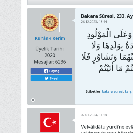
Bakara Sûresi, 233. A
26.12.2023, 13:44
 وَعَلَى الْمَوْلُودِ
Kur’ân-ı Kerîm
ٌ بِوَلَدِهَا وَلَا
Üyelik Tarihi:
ُمَا وَتَشَاوُرٍ فَلَا
2020
Mesajlar:
6236
ْ مَٓا اٰتَيْتُمْ
Paylaş
Tweet
Etiketler:
bakara suresi
,
karşıl
02.01.2024, 11:58
Velvâlidâtu yurdi’ne ev