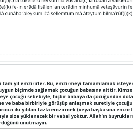
(i)(c) lâ tukellefu nefsun illâ vus’ahâ(c) lâ tudârra vâlidetun
ik(e)(k) fe-in erâdâ fisâlen ‘an terâdin minhumâ veteşâvurin 
lâ cunâha ‘aleykum iżâ sellemtum mâ âteytum bilma’rûf(i)(k)
ki tam yıl emzirirler. Bu, emzirmeyi tamamlamak isteyen
 uygun biçimde sağlamak çocuğun babasına aittir. Kimse
eye çocuğu sebebiyle, hiçbir babaya da çocuğundan dolay
nne ve baba birbiriyle görüşüp anlaşmak suretiyle çoc
arınızı iki yıldan fazla emzirmek (veya başkasına emzirt
tıyla size yüklenecek bir vebal yoktur. Allah'ın buyrukla
gördüğünü unutmayın.