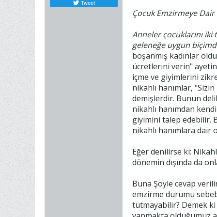
Tweet
Çocuk Emzirmeye Dair
Anneler çocuklarını iki
geleneğe uygun biçimde
boşanmış kadınlar olduğ
ücretlerini verin" ayet
içme ve giyimlerini zikr
nikahlı hanımlar, "Sizin
demişlerdir. Bunun deli
nikahlı hanımdan kendi
giyimini talep edebilir.
nikahlı hanımlara dair 
Eğer denilirse ki: Nika
dönemin dışında da onl
Buna Şöyle cevap verilir
emzirme durumu sebebiy
tutmayabilir? Demek ki 
yapmakta olduğumuz ayet