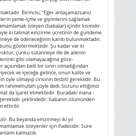
lmaktadır. Birincisi, "Eğer anlaşamazsanız
nelerin yeme-içme ve giyimlerini sağlamak
mamlamak isteyen (babalar) içindir kısmıdır.
 öyle ki talimat emzirme ücretinin de gündeme
anneye de ödeneceğinin kanıtı bulunmaktadır,
 bunu göstermektedir. Şu kadar var ki
yoktur, çünkü sütanneye ille de ailenin
aileninki gibi olamayacağına göre-
 açısından belli bir sınırı olmadığından
 yiyecek ve içeceğe gelince, onun kalite ve
öyle olmayıp cinsinin tesbiti gereklidir. Bu
İmam rahimehullah şöyle dedi: Sözünü ettiğimiz
imat da işaret etmektedir. Buradaki mana -
de gereklidir şeklindedir; babanın ölümünden
ttirilir.
dir.
Bu beyanda emzirmeyi iki yıl
mamlamak isteyenler için ifadesidir. Süre
 anlamı kalmazdı.