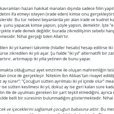
t kavramları hazan hakikat manaları dışında sadece fiilin yapıl
etini ifa etmeyi isteyen (irade eden) kimse onu gerçekleştirs
sleridir. Bu tür nebevi beyanlarda yer alan irade ve kudret 
 ya- şunu yapacak kimse yapsın, şöyle yapsın, demektir. İşte 
ekte irade demek değildir; burada zikredilişinin sebebi hangi
esidir. Nihai gerçeği bilen Allah'tır.
len iki yıl kameri takvimle (hilaller hesabı) hesap edilirse ik
se zikredilen iki yılı aşar. Şu halde "iki yıl" alternatifli bir 
tırır, artırmayıp iki yılla yetinen de bunu yapar.
yapmakta olduğumuz ayet emzirme ile oluşan mahremliğin tesbi
dan önce de gerçekleşir. Nitekim İbn Abbas'tan rivayet edil
z ay sürer"; "Çocuğun sütten ayrılması iki yıl içinde olur" meal
 ise sütten kesilmesi iki yıl, dokuz ay ise geri kalan süre ka
ın ille de uyulması gereken bir şart teşkil etmediğini, ayrıc
e belli bir süresinin bulunmadığını göstermektedir. Nihai ge
ek ve içeceklerini sağlamak çocuğun babasına aittir.
Bu mese