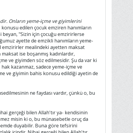
dir. Onların yeme-içme ve giyimlerini
s konusu edilen çocuk emziren hanımların
 beyan, "Sizin için çocuğu emzirirlerse
duğumuz ayette de emzikli hanımların yeme-
 yıl emzirirler mealindeki ayetten maksat
en maksat ise boşanmış kadınlardır,
me ve giyimden söz edilmesidir. Şu da var ki
ya hak kazanmaz, sadece yeme-içme ve
çme ve giyimin bahis konusu edildiği ayetin de
sedilmesinin ne faydası vardır, çünkü o, bu
ai gerçeği bilen Allah'tır ya- kendisinin
lmez misin ki o, bu münasebetle oruç da
emde duyabilir. Buna göre tefsirini
k içindir. Nihai gerçeği bilen Allah'tır.