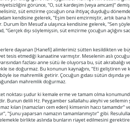
etsizliğini görünce, "O, süt kardeşim (veya amcam)" demiş, 
melisiniz, süt emzirme çocuğun ona ihtiyaç duyduğu dönemde
 adam kendisine gelerek, "Eşim beni emzirmiştir, artık bana
ir. Durum İbn Mesud'a ulaşınca kendisine gelerek, "Sen şöyle
d, "Gerçek dışı söylemişsin, süt emzirme çocuğun açlığını sa
berlere dayanan [Hanefi] alimlerimiz sütten kesildikten ve b
 tesis etmediği kanaatine varmıştır. Meselenin aslı çocuğun
arısından fazlası anne sütü ile oluyorsa bu, süt akrabalığı
le ise doğurmaz. Bu konunun kaynağını, "Eti geliştiren ve k
böyle ise mahremlik getirir. Çocuğun gıdası sütün dışında yem
duğundan mahremlik doğurmaz.
et noktası şudur ki kemale erme ve tamam olma konumunda b
ir. Bunun delili Hz. Peygamber sallallahu aleyhi ve sellemin ş
amaz kılan (namazları cem eden) kimsenin haccı tamamdır" ve
r", "Şunu yaparsan namazın tamamlanmıştır" gibi. Resulullah
lemekle birlikte aslında bunların riayet edilmesini gerektire