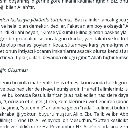
smı boşanmış, diğerine göre nikahlı kadınlar içindir. Biz, on
ği bilen Allah'tır.
den fazlasıyla yükümlü tutulamaz.
Bazı alimler, ancak gücü y
e helal olan demektir, dediler. Fakat anlam böyle olsaydı ''A
nirdi ki ilahi beyan, "Kimse yükümlü kılındığından başkasıyla
iğer bir grup alim ise ancak gücü kadar, yani takati ve kudre
e olup manası şöyledir: Koca, sütanneye karşı yeme-içme ve 
yet onun ihtiyacı kocanın imkanlarını aşacak olursa kendisi a
'tır ya- tıpkı şu ilahi beyanda olduğu gibi: ''.Allah hiçbir kim
ğin Oluşması
nin bu yolla mahremlik tesis etmesi konusunda farklı görüş
 bazı hadisler de rivayet etmişlerdir. [Hanefi] alimlerimiz 
ve bu konuda Resulullah'tan (s.a.) nakledilen hadislere daya
, "Çocuğun etini geliştiren, kemiklerini kuvvetlendiren (döne
 başında, "süt emme" anlamına gelen "rada'" kelimesi bulun
rabalığı yoktur" buyurulmuştur. Ali b. Ebu Talib ve İbn Abba
ilmiştir. Yine Hz. Ali ve ayrıca İbn Mesud'un, "Sütten kesildi
illerde yer aldığı göre Hz. Peygamber Hz. Aişe'nin odasına g