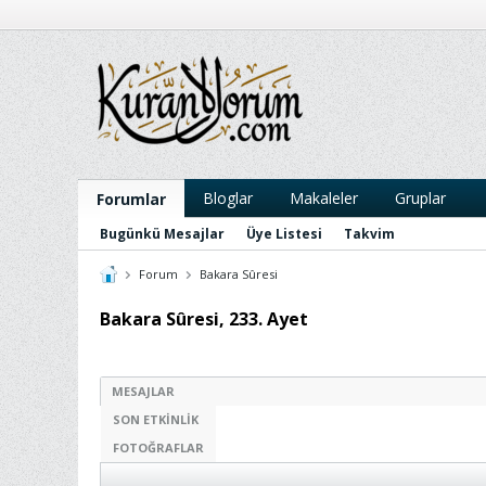
Bloglar
Makaleler
Gruplar
Forumlar
Bugünkü Mesajlar
Üye Listesi
Takvim
Forum
Bakara Sûresi
Bakara Sûresi, 233. Ayet
MESAJLAR
SON ETKINLIK
FOTOĞRAFLAR