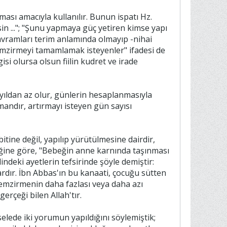
ması amacıyla kullanılır. Bunun ispatı Hz.
in ..."; "Şunu yapmaya güç yetiren kimse yapı
kavramları terim anlamında olmayıp -nihai
"emzirmeyi tamamlamak isteyenler" ifadesi de
si olursa olsun fiilin kudret ve irade
i yıldan az olur, günlerin hesaplanmasıyla
zamandır, artırmayı isteyen gün sayısı
tine değil, yapılıp yürütülmesine dairdir,
diğine göre, "Bebeğin anne karnında taşınması
indeki ayetlerin tefsirinde şöyle demiştir:
dardır. İbn Abbas'ın bu kanaati, çocuğu sütten
a emzirmenin daha fazlası veya daha azı
rçeği bilen Allah'tır.
lede iki yorumun yapıldığını söylemiştik;