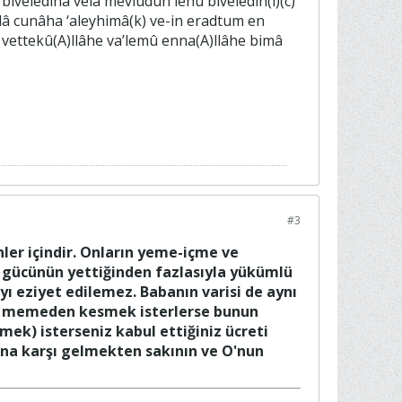
 biveledihâ velâ mevlûdun lehu biveledih(i)(c)
felâ cunâha ‘aleyhimâ(k) ve-in eradtum en
 vettekû(A)llâhe va’lemû enna(A)llâhe bimâ
#3
ler içindir. Onların yeme-içme ve
 gücünün yettiğinden fazlasıyla yükümlü
ı eziyet edilemez. Babanın varisi de aynı
uğu memeden kesmek isterlerse bunun
mek) isterseniz kabul ettiğiniz ücreti
rına karşı gelmekten sakının ve O'nun