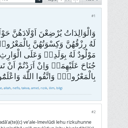
#1
وَالْوَالِدَاتُ يُرْضِعْنَ اَوْلَادَهُنَّ حَوْ
لَهُ رِزْقُهُنَّ وَكِسْوَتُهُنَّ بِالْمَعْرُوفِ
مَوْلُودٌ لَهُ بِوَلَدِه۪ وَعَلَى الْوَارِثِ
جُنَاحَ عَلَيْهِمَاۜ وَاِنْ اَرَدْتُمْ اَنْ تَسْتَ
e
,
allah
,
nefis
,
takva
,
amel
,
rızık
,
ilim
,
bilgi
#2
dâ’a(te)(c) ve’ale-lmevlûdi lehu rizkuhunne