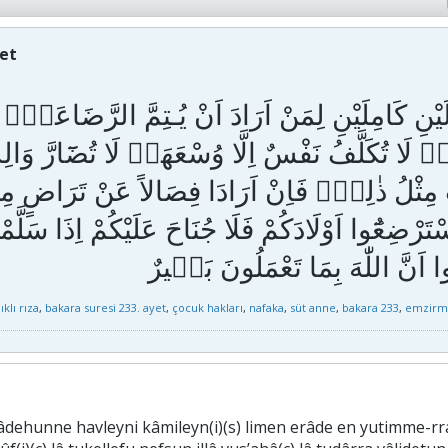
yet
لَيْنِ كَامِلَيْنِ لِمَنْ اَرَادَ اَنْ يُـتِمَّ الرَّضَاعَةَۜ
ۜ لَا تُكَلَّفُ نَفْسٌ اِلَّا وُسْعَهَاۚ لَا تُضَٓارَّ وَالِدَة
 مِثْلُ ذٰلِكَۚ فَاِنْ اَرَادَا فِصَالاً عَنْ تَرَاضٍ مِنْه
رْضِعُٓوا اَوْلَادَكُمْ فَلَا جُنَاحَ عَلَيْكُمْ اِذَا سَلَّمْتُم
ıklı rıza
,
bakara suresi 233. ayet
,
çocuk hakları
,
nafaka
,
süt anne
,
bakara 233
,
emzirm
lâdehunne havleyni kâmileyn(i)(s) limen erâde en yutimme-rra