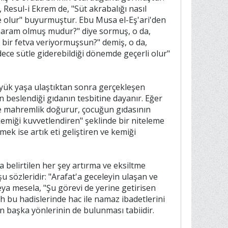
Resul-i Ekrem de, "Süt akrabalığı nasıl
 olur" buyurmuştur. Ebu Musa el-Eş'ari'den
 haram olmuş mudur?" diye sormuş, o da,
 bir fetva veriyormuşsun?" demiş, o da,
dece sütle giderebildiği dönemde geçerli olur"
üyük yaşa ulaştıktan sonra gerçekleşen
 beslendiği gıdanın tesbitine dayanır. Eğer
 ve mahremlik doğurur, çocuğun gıdasının
emiği kuvvetlendiren" şeklinde bir niteleme
ek ise artık eti geliştiren ve kemiği
elirtilen her şey artırma ve eksiltme
u sözleridir: "Arafat'a geceleyin ulaşan ve
ya mesela, "Şu görevi de yerine getirisen
 bu hadislerinde hac ile namaz ibadetlerini
n başka yönlerinin de bulunması tabiidir.