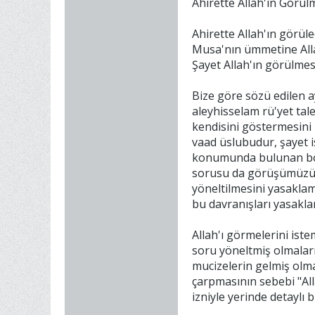
Ahirette Allah'ın Görül
Ahirette Allah'ın görüle
Musa'nın ümmetine Allah
Şayet Allah'ın görülme
Bize göre sözü edilen a
aleyhisselam rü'yet tal
kendisini göstermesini 
vaad üslubudur, şayet 
konumunda bulunan böyle
sorusu da görüşümüzü d
yöneltilmesini yasaklam
bu davranışları yasaklan
Allah'ı görmelerini ist
soru yöneltmiş olmalarıd
mucizelerin gelmiş olmas
çarpmasının sebebi "All
izniyle yerinde detaylı b