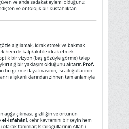
r güven ve ahde sadakat eylemi olduğunu;
dedişten ve ontolojik bir küstahlıktan
n gözle algılamak, idrak etmek ve bakmak
ek hem de kalp/akıl ile idrak etmek
 optik bir vizyon (baş gözüyle görme) talep
ykırı sığ bir yaklaşım olduğunu aktarır.
Prof.
lan bu görme dayatmasının, İsrailoğullarının
anrı alışkanlıklarından zihnen tam anlamıyla
n açığa çıkması, gizliliğin ve örtünün
 el-İsfahânî
, cehr kavramını bir şeyin hem
olarak tanımlar; İsrailoğullarının Allah'ı