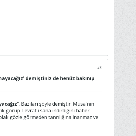
#3
nmayacağız' demiştiniz de henüz bakınıp
yacağız
". Bazıları şöyle demiştir: Musa'nın
paçık görüp Tevrat'ı sana indirdiğini haber
çıplak gözle görmeden tanrılığına inanmaz ve