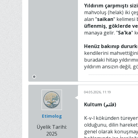
Yıldırım çarpmıştı sizi
mahvoluş (helak) iki çeşi
alan "
saikan
" kelimesi
üflenmiş, göklerde v
manaya gelir. "
Sa'ka
" k
Henüz bakınıp dururk
kendilerini mahvettiğin
buradaki hitap yıldırım
yıldırım ansızın değil, g
04.05.2026, 11:19
Kultum (قلتم)
Etimolog
K-v-l kökünden türeyen 
olduğunu, dilin hareket 
Üyelik Tarihi:
genel olarak konuşmayı 
2025