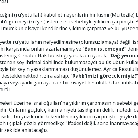
mesi
ceğini (rü'yetullah) kabul etmeyenlerin bir kısmı (Mu'tezile) 
'ı görmeyi (rü'yet) istemeleri sebebiyle yıldırım çarpmıştı
si mümkün olsaydı kendilerine yıldırım çarpmaz ve bu yüzde
yette rü'yetullahın nefyedilmesine (olumsuzlamaya) değil, is
ebi karşısında onları azarlamamış ve "
Bunu istemeyin!
" dem
istemiş, Cenab-ı Hak bu isteği yasaklamayarak, "
Dağ yerind
istenen şey ihtimal dahilinde bulunmasaydı bu üslubun kul
 bir şeyin yasaklanmaması düşünülemez. Ayrıca Resulullah'a
esteklemektedir, zira ashap, "
Rabb'imizi görecek miyiz?
aya veya yadırgamaya dair bir rivayet Resulullah'tan intika
ırdı.
emeleri üzerine İsrailoğulları'na yıldırım çarpmasının sebebi 
ır. Onların güçlük çıkarma niyeti taşıdığının delili, mutedil
ıdır, bu yüzdendir ki kendilerini yıldırım çarpmıştır. Şöyle 
ah'ı çıplak gözle görmedikçe" ifadesi değil, sana inanmayacağı
ir şekilde anlatacağız.