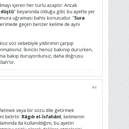
mayı içeren her türlü azaptır. Ancak
 düştü
" beyanında olduğu gibi; bu ayette yer
n dumura uğraması bahis konusudur. "
Sura
 kerimede geçen benzer kelime de aynı
ıksız söz sebebiyle yıldırımın çarpıp
nmalısınız. İkincisi henüz bakınıp dururken,
ldırıma bakıp duruyordunuz, daha doğrusu
lah'tır.
#4
fifletmek veya bir sözü dile getirmek
i belirtir.
Râgıb el-İsfahânî
, kelimenin
amında da kullanıldığını, bu ayetin