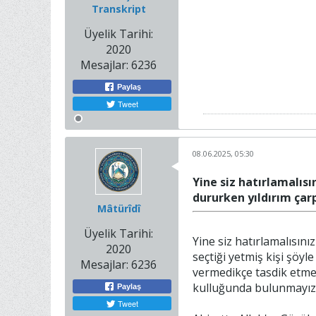
Transkript
Üyelik Tarihi:
2020
Mesajlar:
6236
Paylaş
Tweet
08.06.2025, 05:30
Yine siz hatırlamalıs
dururken yıldırım çarp
Mâtürîdî
Üyelik Tarihi:
Yine siz hatırlamalısınız 
2020
seçtiği yetmiş kişi şöyle
Mesajlar:
6236
vermedikçe tasdik etmey
kulluğunda bulunmayız
Paylaş
Tweet