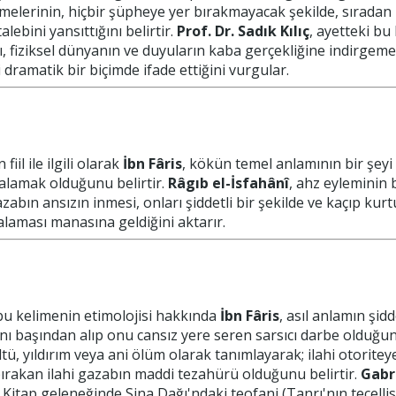
elerinin, hiçbir şüpheye yer bırakmayacak şekilde, sıradan b
lebini yansıttığını belirtir.
Prof. Dr. Sadık Kılıç
, ayetteki bu
tı, fiziksel dünyanın ve duyuların kaba gerçekliğine indirgeme
i dramatik bir biçimde ifade ettiğini vurgular.
il ile ilgili olarak
İbn Fâris
, kökün temel anlamının bir şeyi
alamak olduğunu belirtir.
Râgıb el-İsfahânî
, ahz eyleminin 
zabın ansızın inmesi, onları şiddetli bir şekilde ve kaçıp ku
alaması manasına geldiğini aktarır.
u kelimenin etimolojisi hakkında
İbn Fâris
, asıl anlamın şid
lını başından alıp onu cansız yere seren sarsıcı darbe olduğu
ültü, yıldırım veya ani ölüm olarak tanımlayarak; ilahi otorit
bırakan ilahi gazabın maddi tezahürü olduğunu belirtir.
Gabr
i Kitap geleneğinde Sina Dağı'ndaki teofani (Tanrı'nın tecell