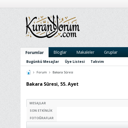
Bloglar
Makaleler
Gruplar
Forumlar
Bugünkü Mesajlar
Üye Listesi
Takvim
Forum
Bakara Sûresi
Bakara Sûresi, 55. Ayet
MESAJLAR
SON ETKINLIK
FOTOĞRAFLAR