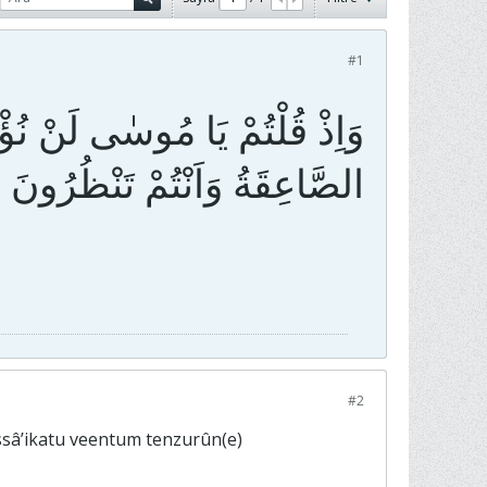
#1
وَاِذْ قُلْتُمْ يَا مُوسٰى لَنْ نُؤْ
#2
ssâ’ikatu veentum tenzurûn(e)