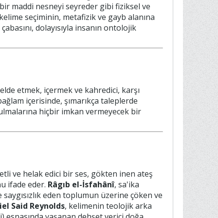
ir maddi nesneyi seyreder gibi fiziksel ve
 kelime seçiminin, metafizik ve gayb alanına
 çabasını, dolayısıyla insanın ontolojik
 elde etmek, içermek ve kahredici, karşı
bağlam içerisinde, şımarıkça taleplerde
rtulmalarına hiçbir imkan vermeyecek bir
detli ve helak edici bir ses, gökten inen ateş
nu ifade eder.
Râgıb el-İsfahânî
, sa'ika
eye saygısızlık eden toplumun üzerine çöken ve
iel Said Reynolds
, kelimenin teolojik arka
isi) esnasında yaşanan dehşet verici doğa