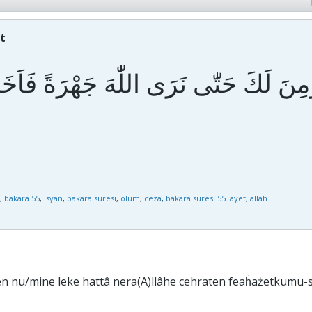
et
مِنَ لَكَ حَتّٰى نَرَى اللّٰهَ جَهْرَةً فَاَخَذ
,
bakara 55
,
isyan
,
bakara suresi
,
ölüm
,
ceza
,
bakara suresi 55. ayet
,
allah
en nu/mine leke hattâ nera(A)llâhe cehraten feaḣażetkumu-