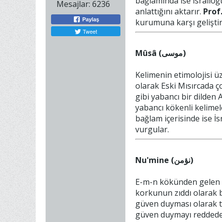
bağlamında ise İsrailoğu
Mesajlar:
6236
anlattığını aktarır.
Prof
Paylaş
kurumuna karşı geliştir
Tweet
Mûsâ (موسى)
Kelimenin etimolojisi ü
olarak Eski Mısırcada ç
gibi yabancı bir dilden
yabancı kökenli kelimel
bağlam içerisinde ise İs
vurgular.
Nu'mine (نؤمن)
E-m-n kökünden gelen 
korkunun zıddı olarak b
güven duyması olarak t
güven duymayı reddedere