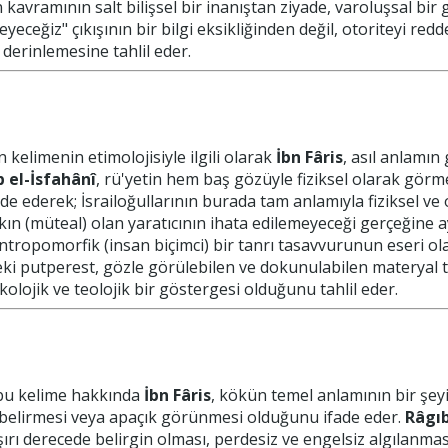
kavramının salt bilişsel bir inanıştan ziyade, varoluşsal bi
yeceğiz" çıkışının bir bilgi eksikliğinden değil, otoriteyi red
 derinlemesine tahlil eder.
kelimenin etimolojisiyle ilgili olarak
İbn Fâris
, asıl anlamı
 el-İsfahânî
, rü'yetin hem baş gözüyle fiziksel olarak görm
ade ederek; İsrailoğullarının burada tam anlamıyla fiziksel ve
kın (müteal) olan yaratıcının ihata edilemeyeceği gerçeğine a
antropomorfik (insan biçimci) bir tanrı tasavvurunun eseri o
ki putperest, gözle görülebilen ve dokunulabilen materyal t
olojik ve teolojik bir göstergesi olduğunu tahlil eder.
bu kelime hakkında
İbn Fâris
, kökün temel anlamının bir şeyi
 belirmesi veya apaçık görünmesi olduğunu ifade eder.
Râgıb
rı derecede belirgin olması, perdesiz ve engelsiz algılanması 