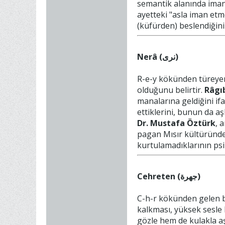
semantik alanında iman 
ayetteki "asla iman etme
(küfürden) beslendiğini
Nerâ (نرى)
R-e-y kökünden türeyen 
olduğunu belirtir.
Râgıb
manalarına geldiğini if
ettiklerini, bunun da aş
Dr. Mustafa Öztürk
, 
pagan Mısır kültüründe
kurtulamadıklarının psik
Cehreten (جهرة)
C-h-r kökünden gelen 
kalkması, yüksek sesle
gözle hem de kulakla aşı