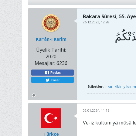
Bakara Sûresi, 55. Ay
26.12.2023, 12:28
َتْكُمُ
Kur’ân-ı Kerîm
Üyelik Tarihi:
2020
Mesajlar:
6236
Paylaş
Tweet
Etiketler:
inkar
,
kibir
,
yıldırım
02.01.2024, 11:15
Ve-iż kultum yâ mûsâ l
Türkçe