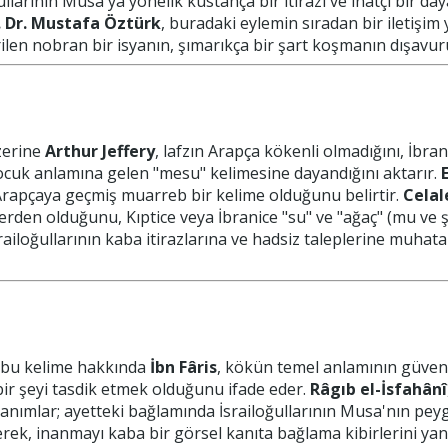
llarının Musa'ya yönelik küstahça bir itirazı ve inatçı bir d
. Dr. Mustafa Öztürk
, buradaki eylemin sıradan bir iletişim y
ilen nobran bir isyanın, şımarıkça bir şart koşmanın dışavu
zerine
Arthur Jeffery
, lafzın Arapça kökenli olmadığını, İbr
ocuk anlamına gelen "mesu" kelimesine dayandığını aktarır.
 Arapçaya geçmiş muarreb bir kelime olduğunu belirtir.
Celal
erden olduğunu, Kıptice veya İbranice "su" ve "ağaç" (mu ve 
railoğullarının kaba itirazlarına ve hadsiz taleplerine muhatap
bu kelime hakkında
İbn Fâris
, kökün temel anlamının güven
ir şeyi tasdik etmek olduğunu ifade eder.
Râgıb el-İsfahânî
anımlar; ayetteki bağlamında İsrailoğullarının Musa'nın pey
k, inanmayı kaba bir görsel kanıta bağlama kibirlerini yansıt