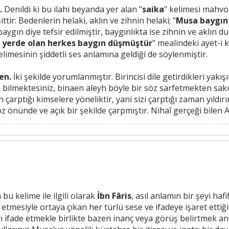
.
Denildi ki bu ilahi beyanda yer alan "
saika
" kelimesi mahvol
ttir: Bedenlerin helaki, aklın ve zihnin helaki; "
Musa baygın
 baygın diye tefsir edilmiştir, baygınlıkta ise zihnin ve aklı
e yerde olan herkes baygın düşmüştür
" mealindeki ayet-i
elimesinin şiddetli ses anlamına geldiği de söylenmiştir.
en.
İki şekilde yorumlanmıştır. Birincisi dile getirdikleri yakış
i bilmektesiniz, binaen aleyh böyle bir söz sarfetmekten sakı
ın çarptığı kimselere yöneliktir, yani sizi çarptığı zaman yı
öz önünde ve açık bir şekilde çarpmıştır. Nihaî gerçeği bilen Al
bu kelime ile ilgili olarak
İbn Fâris
, asıl anlamın bir şeyi ha
etmesiyle ortaya çıkan her türlü sese ve ifadeye işaret ettiğin
ifade etmekle birlikte bazen inanç veya görüş belirtmek anl