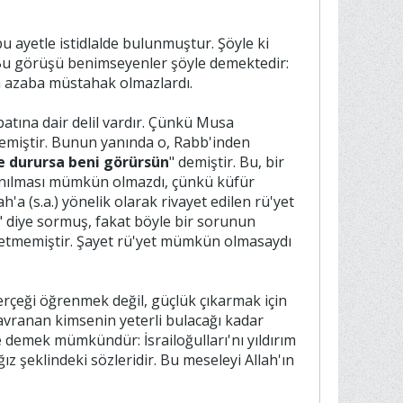
bu ayetle istidlalde bulunmuştur. Şöyle ki
. Bu görüşü benimseyenler şöyle demektedir:
n azaba müstahak olmazlardı.
batına dair delil vardır. Çünkü Musa
emiştir. Bunun yanında o, Rabb'inden
e durursa beni görürsün
" demiştir. Bu, bir
lanılması mümkün olmazdı, çünkü küfür
 (s.a.) yönelik olarak rivayet edilen rü'yet
" diye sormuş, fakat böyle bir sorunun
l etmemiştir. Şayet rü'yet mümkün olmasaydı
gerçeği öğrenmek değil, güçlük çıkarmak için
 davranan kimsenin yeterli bulacağı kadar
de demek mümkündür: İsrailoğulları'nı yıldırım
z şeklindeki sözleridir. Bu meseleyi Allah'ın