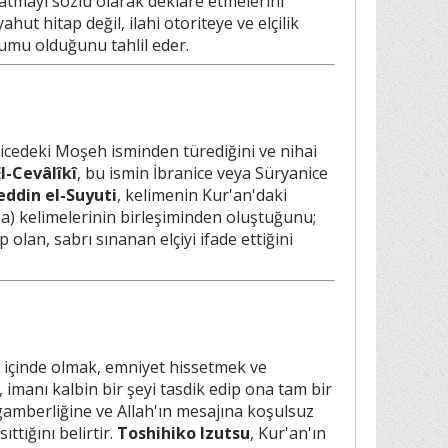
ayatmayı sözlü olarak deklare etmelerini
ahut hitap değil, ilahi otoriteye ve elçilik
rumu olduğunu tahlil eder.
anicedeki Moşeh isminden türediğini ve nihai
El-Cevâlîkî
, bu ismin İbranice veya Süryanice
eddin el-Suyuti
, kelimenin Kur'an'daki
şa) kelimelerinin birleşiminden oluştuğunu;
 olan, sabrı sınanan elçiyi ifade ettiğini
 içinde olmak, emniyet hissetmek ve
, imanı kalbin bir şeyi tasdik edip ona tam bir
gamberliğine ve Allah'ın mesajına koşulsuz
tığını belirtir.
Toshihiko Izutsu
, Kur'an'ın