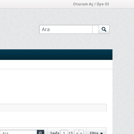
Oturum Aç / Üye Ol
Sayfa
/
1
Filtre