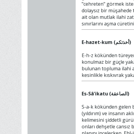
"cehreten" görmek istem
dolaysız bir müşahede ta
ait olan mutlak ilahi za
sınırlarını aşma cüretin
E-hazet-kum (أخذتكم)
E-h-z kökünden türeyen fi
konulmaz bir güçle yak
bulunan topluma ilahi a
kesinlikle kıskıvrak yak
Es-Sâ'ikatu (الصاعقة)
S-a-k kökünden gelen b
(yıldırım) ve insanın ak
kelimesini şiddetli gür
onları dehşetle cansız 
planını incelerken, Ehl-