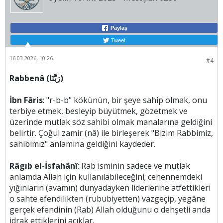
Paylaş
Tweet
16.03.2026, 10:26
#4
Rabbenâ (رَبَّنَا)
İbn Fâris
: "r-b-b" kökünün, bir şeye sahip olmak, onu
terbiye etmek, besleyip büyütmek, gözetmek ve
üzerinde mutlak söz sahibi olmak manalarına geldiğini
belirtir. Çoğul zamir (nâ) ile birleşerek "Bizim Rabbimiz,
sahibimiz" anlamına geldiğini kaydeder.
Râgıb el-İsfahânî
: Rab isminin sadece ve mutlak
anlamda Allah için kullanılabileceğini; cehennemdeki
yığınların (avamın) dünyadayken liderlerine atfettikleri
o sahte efendilikten (rububiyetten) vazgeçip, yegâne
gerçek efendinin (Rab) Allah olduğunu o dehşetli anda
idrak ettiklerini açıklar.