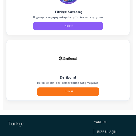
Türkçe Satranç
Bilgisayara ve yapay zekaya karşı Türkçe satranç oyunu
İndir
⬇️
Deribond
Hakiki ve suni deri kemer online satış mağazası
İndir
⬇️
YARDIM
Türkçe
BIZE ULAŞIN