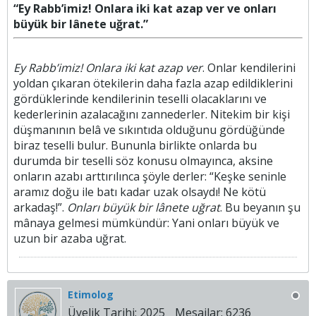
“Ey Rabb’imiz! Onlara iki kat azap ver ve onları
büyük bir lânete uğrat.”
Ey Rabb’imiz! Onlara iki kat azap ver
. Onlar kendilerini
yoldan çıkaran ötekilerin daha fazla azap edildiklerini
gördüklerinde kendilerinin teselli olacaklarını ve
kederlerinin azalacağını zannederler. Nitekim bir kişi
düşmanının belâ ve sıkıntıda olduğunu gördüğünde
biraz teselli bulur. Bununla birlikte onlarda bu
durumda bir teselli söz konusu olmayınca, aksine
onların azabı arttırılınca şöyle derler: “Keşke seninle
aramız doğu ile batı kadar uzak olsaydı! Ne kötü
arkadaş!”.
Onları büyük bir lânete uğrat
. Bu beyanın şu
mânaya gelmesi mümkündür: Yani onları büyük ve
uzun bir azaba uğrat.​
Etimolog
Üyelik Tarihi:
2025
Mesajlar:
6236