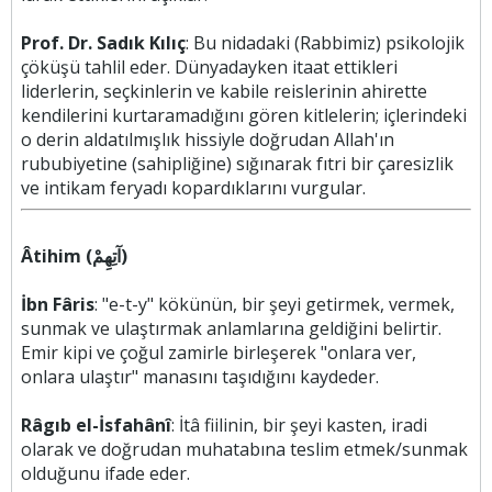
Prof. Dr. Sadık Kılıç
: Bu nidadaki (Rabbimiz) psikolojik
çöküşü tahlil eder. Dünyadayken itaat ettikleri
liderlerin, seçkinlerin ve kabile reislerinin ahirette
kendilerini kurtaramadığını gören kitlelerin; içlerindeki
o derin aldatılmışlık hissiyle doğrudan Allah'ın
rububiyetine (sahipliğine) sığınarak fıtri bir çaresizlik
ve intikam feryadı kopardıklarını vurgular.
Âtihim (آتِهِمْ)
İbn Fâris
: "e-t-y" kökünün, bir şeyi getirmek, vermek,
sunmak ve ulaştırmak anlamlarına geldiğini belirtir.
Emir kipi ve çoğul zamirle birleşerek "onlara ver,
onlara ulaştır" manasını taşıdığını kaydeder.
Râgıb el-İsfahânî
: İtâ fiilinin, bir şeyi kasten, iradi
olarak ve doğrudan muhatabına teslim etmek/sunmak
olduğunu ifade eder.