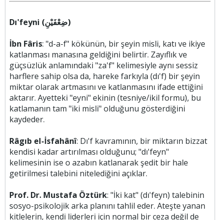
Dı'feyni (ضِعْفَيْنِ)
İbn Fâris
: "d-a-f" kökünün, bir şeyin misli, katı ve ikiye
katlanması manasına geldiğini belirtir. Zayıflık ve
güçsüzlük anlamındaki "za'f" kelimesiyle aynı sessiz
harflere sahip olsa da, hareke farkıyla (dı'f) bir şeyin
miktar olarak artmasını ve katlanmasını ifade ettiğini
aktarır. Ayetteki "eyni" ekinin (tesniye/ikil formu), bu
katlamanın tam "iki misli" olduğunu gösterdiğini
kaydeder.
Râgıb el-İsfahânî
: Dı'f kavramının, bir miktarın bizzat
kendisi kadar artırılması olduğunu; "dı'feyn"
kelimesinin ise o azabın katlanarak şedit bir hale
getirilmesi talebini nitelediğini açıklar.
Prof. Dr. Mustafa Öztürk
: "İki kat" (dı'feyn) talebinin
sosyo-psikolojik arka planını tahlil eder. Ateşte yanan
kitlelerin, kendi liderleri için normal bir ceza değil de