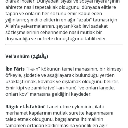
olarak inceler. Dünyadaki siyasi ve sosyal hiyerarşinin
ahirette nasıl tepetaklak olduğunu, dünyada elitlere
tapan ve onların her sözünü emir kabul eden
yığınların; şimdi o elitlerin en ağır "azabı" tatması için
Allah'a yalvarmalarının, şeytani/kabilevi sadakat
sözleşmelerinin cehennemde nasıl mutlak bir
düşmanlığa ve nefrete dönüştüğünü tahlil eder.
Vel'anhüm (وَالْعَنْهُمْ)
İbn Fâris
: "l-a-n" kökünün temel manasının, bir kimseyi
öfkeyle, şiddetle ve aşağılayarak bulunduğu yerden
uzaklaştırmak, kovmak ve dışlamak olduğunu belirtir.
Emir kipi ve zamirle (ve'l-an-hüm) "ve onları lanetle,
onları kov" manasına geldiğini kaydeder.
Râgıb el-İsfahânî
: Lanet etme eyleminin, ilahi
merhamet kapılarının mutlak surette kapanmasını
talep etmek olduğunu, bağışlanma ihtimalinin
tamamen ortadan kaldırılmasına yönelik en ağır