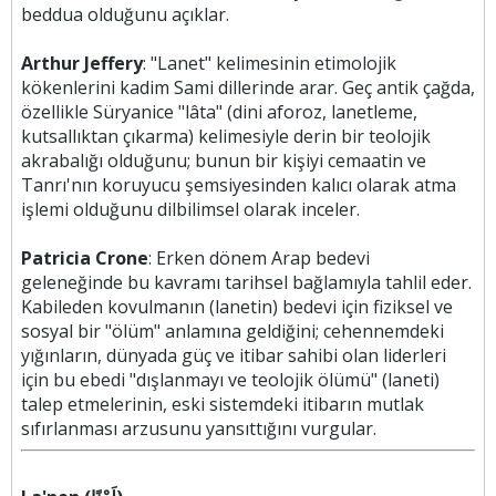
beddua olduğunu açıklar.
Arthur Jeffery
: "Lanet" kelimesinin etimolojik
kökenlerini kadim Sami dillerinde arar. Geç antik çağda,
özellikle Süryanice "lâta" (dini aforoz, lanetleme,
kutsallıktan çıkarma) kelimesiyle derin bir teolojik
akrabalığı olduğunu; bunun bir kişiyi cemaatin ve
Tanrı'nın koruyucu şemsiyesinden kalıcı olarak atma
işlemi olduğunu dilbilimsel olarak inceler.
Patricia Crone
: Erken dönem Arap bedevi
geleneğinde bu kavramı tarihsel bağlamıyla tahlil eder.
Kabileden kovulmanın (lanetin) bedevi için fiziksel ve
sosyal bir "ölüm" anlamına geldiğini; cehennemdeki
yığınların, dünyada güç ve itibar sahibi olan liderleri
için bu ebedi "dışlanmayı ve teolojik ölümü" (laneti)
talep etmelerinin, eski sistemdeki itibarın mutlak
sıfırlanması arzusunu yansıttığını vurgular.