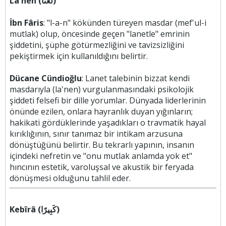
La'nen (لَعْنًا)
İbn Fâris
: "l-a-n" kökünden türeyen masdar (mef'ul-i
mutlak) olup, öncesinde geçen "lanetle" emrinin
şiddetini, şüphe götürmezliğini ve tavizsizliğini
pekiştirmek için kullanıldığını belirtir.
Dücane Cündioğlu
: Lanet talebinin bizzat kendi
masdarıyla (la'nen) vurgulanmasındaki psikolojik
şiddeti felsefi bir dille yorumlar. Dünyada liderlerinin
önünde ezilen, onlara hayranlık duyan yığınların;
hakikati gördüklerinde yaşadıkları o travmatik hayal
kırıklığının, sınır tanımaz bir intikam arzusuna
dönüştüğünü belirtir. Bu tekrarlı yapının, insanın
içindeki nefretin ve "onu mutlak anlamda yok et"
hıncının estetik, varoluşsal ve akustik bir feryada
dönüşmesi olduğunu tahlil eder.
Kebîrâ (كَبِيرًا)