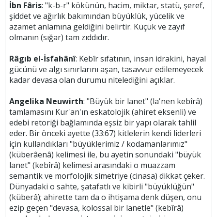
İbn Fâris
: "k-b-r" kökünün, hacim, miktar, statü, şeref,
şiddet ve ağırlık bakımından büyüklük, yücelik ve
azamet anlamına geldiğini belirtir. Küçük ve zayıf
olmanın (sığar) tam zıddıdır.
Râgıb el-İsfahânî
: Kebîr sıfatının, insan idrakini, hayal
gücünü ve algı sınırlarını aşan, tasavvur edilemeyecek
kadar devasa olan durumu nitelediğini açıklar.
Angelika Neuwirth
: "Büyük bir lanet" (la'nen kebîrâ)
tamlamasını Kur'an'ın eskatolojik (ahiret eksenli) ve
edebi retoriği bağlamında eşsiz bir yapı olarak tahlil
eder. Bir önceki ayette (33:67) kitlelerin kendi liderleri
için kullandıkları "büyüklerimiz / kodamanlarımız"
(küberâenâ) kelimesi ile, bu ayetin sonundaki "büyük
lanet" (kebîrâ) kelimesi arasındaki o muazzam
semantik ve morfolojik simetriye (cinasa) dikkat çeker.
Dünyadaki o sahte, şatafatlı ve kibirli "büyüklüğün"
(küberâ); ahirette tam da o ihtişama denk düşen, onu
ezip geçen "devasa, kolossal bir lanetle" (kebîrâ)