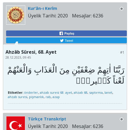
Kur’ân-ı Kerîm
Üyelik Tarihi:
2020
Mesajlar:
6236
Paylaş
Tweet
Ahzâb Sûresi, 68. Ayet
#1
28.12.2023, 09:45
رَبَّنَٓا اٰتِهِمْ ضِعْفَيْنِ مِنَ الْعَذَابِ وَالْعَنْهُمْ
Etiketler:
önderler
,
ahzab suresi 68. ayet
,
ahzab 68
,
saptırma
,
lanet
,
ahzab suresi
,
pişmanlık
,
rab
,
azap
Türkçe Transkript
Üyelik Tarihi:
2020
Mesajlar:
6236