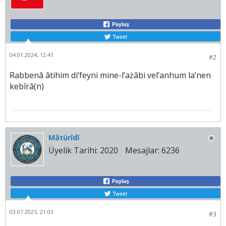
Paylaş
Tweet
04.01.2024, 12:41
#2
Rabbenâ âtihim di’feyni mine-l’ażâbi vel’anhum la’nen
kebîrâ(n)
Mâtürîdî
Üyelik Tarihi:
2020
Mesajlar:
6236
Paylaş
Tweet
03.07.2025, 21:03
#3