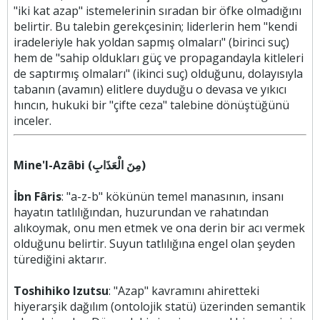
"iki kat azap" istemelerinin sıradan bir öfke olmadığını
belirtir. Bu talebin gerekçesinin; liderlerin hem "kendi
iradeleriyle hak yoldan sapmış olmaları" (birinci suç)
hem de "sahip oldukları güç ve propagandayla kitleleri
de saptırmış olmaları" (ikinci suç) olduğunu, dolayısıyla
tabanın (avamın) elitlere duyduğu o devasa ve yıkıcı
hıncın, hukuki bir "çifte ceza" talebine dönüştüğünü
inceler.
Mine'l-Azâbi (مِنَ الْعَذَابِ)
İbn Fâris
: "a-z-b" kökünün temel manasının, insanı
hayatın tatlılığından, huzurundan ve rahatından
alıkoymak, onu men etmek ve ona derin bir acı vermek
olduğunu belirtir. Suyun tatlılığına engel olan şeyden
türediğini aktarır.
Toshihiko Izutsu
: "Azap" kavramını ahiretteki
hiyerarşik dağılım (ontolojik statü) üzerinden semantik