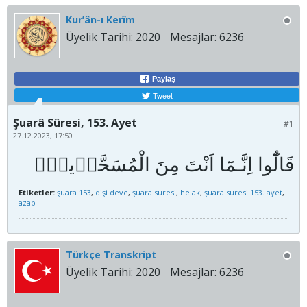
Kur’ân-ı Kerîm
Üyelik Tarihi:
2020
Mesajlar:
6236
Paylaş
Tweet
Şuarâ Sûresi, 153. Ayet
#1
27.12.2023, 17:50
Etiketler:
şuara 153
,
dişi deve
,
şuara suresi
,
helak
,
şuara suresi 153. ayet
,
azap
Türkçe Transkript
Üyelik Tarihi:
2020
Mesajlar:
6236