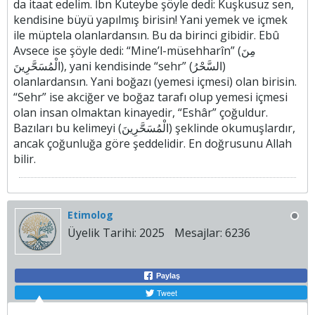
da itaat edelim. İbn Kuteybe şöyle dedi: Kuşkusuz sen,
kendisine büyü yapılmış birisin! Yani yemek ve içmek
ile müptela olanlardansın. Bu da birinci gibidir. Ebû
Avsece ise şöyle dedi: “Mine’l-müsehharîn” (مِنَ
الْمُسَحَّرِينَ), yani kendisinde “sehr” (السَّحْرُ)
olanlardansın. Yani boğazı (yemesi içmesi) olan birisin.
“Sehr” ise akciğer ve boğaz tarafı olup yemesi içmesi
olan insan olmaktan kinayedir, “Eshâr” çoğuldur.
Bazıları bu kelimeyi (الْمُسَحَّرِينَ) şeklinde okumuşlardır,
ancak çoğunluğa göre şeddelidir. En doğrusunu Allah
bilir.​
Etimolog
Üyelik Tarihi:
2025
Mesajlar:
6236
Paylaş
Tweet