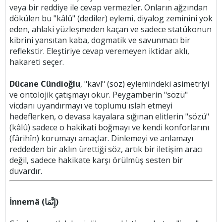
veya bir reddiye ile cevap vermezler. Onların ağzından
dökülen bu "kâlû" (dediler) eylemi, diyalog zeminini yok
eden, ahlaki yüzleşmeden kaçan ve sadece statükonun
kibrini yansıtan kaba, dogmatik ve savunmacı bir
reflekstir. Eleştiriye cevap veremeyen iktidar aklı,
hakareti seçer.
Dücane Cündioğlu
, "kavl" (söz) eylemindeki asimetriyi
ve ontolojik çatışmayı okur. Peygamberin "sözü"
vicdanı uyandırmayı ve toplumu ıslah etmeyi
hedeflerken, o devasa kayalara sığınan elitlerin "sözü"
(kâlû) sadece o hakikati boğmayı ve kendi konforlarını
(fârihîn) korumayı amaçlar. Dinlemeyi ve anlamayı
reddeden bir aklın ürettiği söz, artık bir iletişim aracı
değil, sadece hakikate karşı örülmüş sesten bir
duvardır.
İnnemâ (إِنَّمَا)