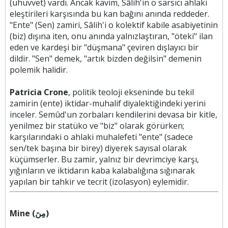
(uhuvvet) vardı. Ancak kavim, Sâlih'in o sarsıcı ahlaki
eleştirileri karşısında bu kan bağını anında reddeder.
"Ente" (Sen) zamiri, Sâlih'i o kolektif kabile asabiyetinin
(biz) dışına iten, onu anında yalnızlaştıran, "öteki" ilan
eden ve kardeşi bir "düşmana" çeviren dışlayıcı bir
dildir. "Sen" demek, "artık bizden değilsin" demenin
polemik halidir.
Patricia Crone
, politik teoloji ekseninde bu tekil
zamirin (ente) iktidar-muhalif diyalektiğindeki yerini
inceler. Semûd'un zorbaları kendilerini devasa bir kitle,
yenilmez bir statüko ve "biz" olarak görürken;
karşılarındaki o ahlaki muhalefeti "ente" (sadece
sen/tek başına bir birey) diyerek sayısal olarak
küçümserler. Bu zamir, yalnız bir devrimciye karşı,
yığınların ve iktidarın kaba kalabalığına sığınarak
yapılan bir tahkir ve tecrit (izolasyon) eylemidir.
Mine (مِنَ)