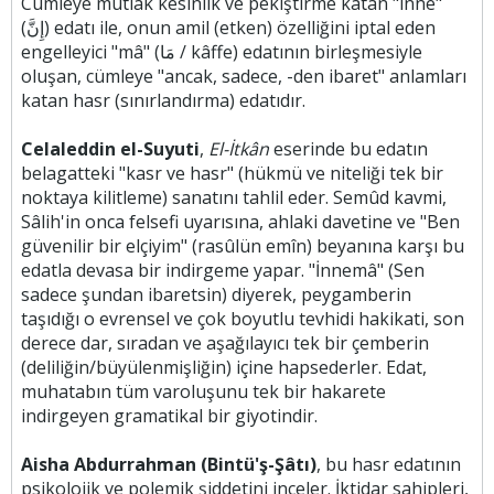
Cümleye mutlak kesinlik ve pekiştirme katan "inne"
(إِنَّ) edatı ile, onun amil (etken) özelliğini iptal eden
engelleyici "mâ" (مَا / kâffe) edatının birleşmesiyle
oluşan, cümleye "ancak, sadece, -den ibaret" anlamları
katan hasr (sınırlandırma) edatıdır.
Celaleddin el-Suyuti
,
El-İtkân
eserinde bu edatın
belagatteki "kasr ve hasr" (hükmü ve niteliği tek bir
noktaya kilitleme) sanatını tahlil eder. Semûd kavmi,
Sâlih'in onca felsefi uyarısına, ahlaki davetine ve "Ben
güvenilir bir elçiyim" (rasûlün emîn) beyanına karşı bu
edatla devasa bir indirgeme yapar. "İnnemâ" (Sen
sadece şundan ibaretsin) diyerek, peygamberin
taşıdığı o evrensel ve çok boyutlu tevhidi hakikati, son
derece dar, sıradan ve aşağılayıcı tek bir çemberin
(deliliğin/büyülenmişliğin) içine hapsederler. Edat,
muhatabın tüm varoluşunu tek bir hakarete
indirgeyen gramatikal bir giyotindir.
Aisha Abdurrahman (Bintü'ş-Şâtı)
, bu hasr edatının
psikolojik ve polemik şiddetini inceler. İktidar sahipleri,