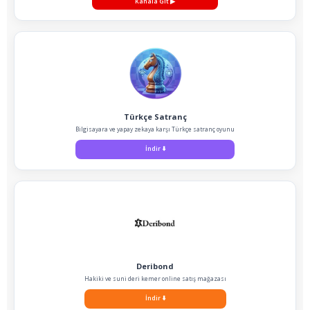
Kanala Git
▶
Türkçe Satranç
Bilgisayara ve yapay zekaya karşı Türkçe satranç oyunu
İndir
⬇️
Deribond
Hakiki ve suni deri kemer online satış mağazası
İndir
⬇️