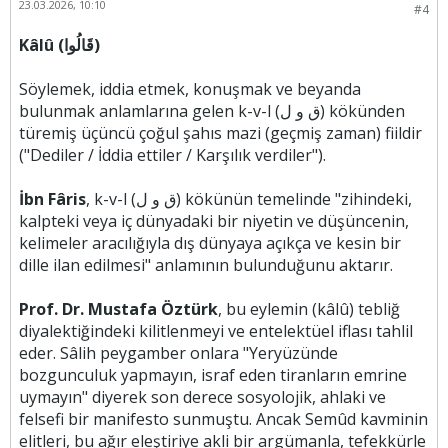
23.03.2026, 10:10
#4
Kâlû (قَالُوا)
Söylemek, iddia etmek, konuşmak ve beyanda
bulunmak anlamlarına gelen k-v-l (ق و ل) kökünden
türemiş üçüncü çoğul şahıs mazi (geçmiş zaman) fiildir
("Dediler / İddia ettiler / Karşılık verdiler").
İbn Fâris
, k-v-l (ق و ل) kökünün temelinde "zihindeki,
kalpteki veya iç dünyadaki bir niyetin ve düşüncenin,
kelimeler aracılığıyla dış dünyaya açıkça ve kesin bir
dille ilan edilmesi" anlamının bulunduğunu aktarır.
Prof. Dr. Mustafa Öztürk
, bu eylemin (kâlû) tebliğ
diyalektiğindeki kilitlenmeyi ve entelektüel iflası tahlil
eder. Sâlih peygamber onlara "Yeryüzünde
bozgunculuk yapmayın, israf eden tiranların emrine
uymayın" diyerek son derece sosyolojik, ahlaki ve
felsefi bir manifesto sunmuştu. Ancak Semûd kavminin
elitleri, bu ağır eleştiriye akli bir argümanla, tefekkürle