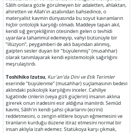
Sâlih onlara gözle görülmeyen bir adaletten, ahlaktan,
ahiretten ve Allah'ın azabından bahsedince, o
materyalist kavmin dünyasında bu soyut kavramların
hiçbir ontolojik karşılığı olmadı. Maddeye tapan akıl,
kendi sığ gerçekliğinin ötesinden gelen o tevhidi
uyarılara tahammül edemeyip, vahyi bütünüyle bir
"illüzyon", peygamberi de aklı başından alınmış,
gaipten sesler duyan bir "büyülenmiş" (musahhar)
olarak tanımlayarak kendi epistemolojik sağırlığını
meşrulaştırdı.
Toshihiko Izutsu
,
Kur'an'da Dini ve Etik Terimler
eserinde "büyülenme" (musahhar) suçlamasının bedevi
aklındaki psikolojik karşılığını inceler. Cahiliye
lügatinde cinlerin (veya gizli güçlerin) insanın aklına
girerek onun iradesini esir aldığına inanılırdı. Semûd
kavmi, Sâlih'in kendi şahsi çıkarlarını (ecrini)
reddetmesini, o zengin elitlere boyun eğmemesini ve
tiranların kurduğu düzene itiraz etmesini normal bir
insan aklıyla izah edemez. Statükoya karşı çıkmak,