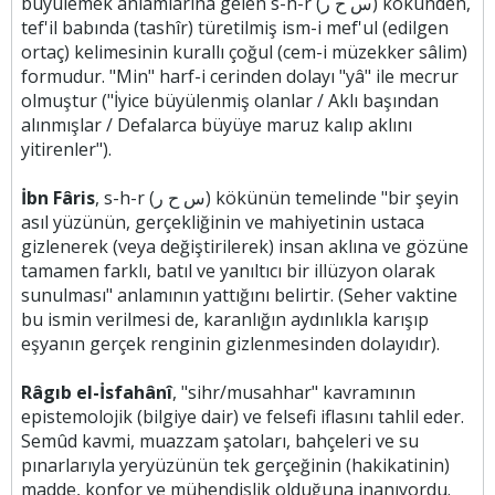
büyülemek anlamlarına gelen s-h-r (س ح ر) kökünden,
tef'il babında (tashîr) türetilmiş ism-i mef'ul (edilgen
ortaç) kelimesinin kurallı çoğul (cem-i müzekker sâlim)
formudur. "Min" harf-i cerinden dolayı "yâ" ile mecrur
olmuştur ("İyice büyülenmiş olanlar / Aklı başından
alınmışlar / Defalarca büyüye maruz kalıp aklını
yitirenler").
İbn Fâris
, s-h-r (س ح ر) kökünün temelinde "bir şeyin
asıl yüzünün, gerçekliğinin ve mahiyetinin ustaca
gizlenerek (veya değiştirilerek) insan aklına ve gözüne
tamamen farklı, batıl ve yanıltıcı bir illüzyon olarak
sunulması" anlamının yattığını belirtir. (Seher vaktine
bu ismin verilmesi de, karanlığın aydınlıkla karışıp
eşyanın gerçek renginin gizlenmesinden dolayıdır).
Râgıb el-İsfahânî
, "sihr/musahhar" kavramının
epistemolojik (bilgiye dair) ve felsefi iflasını tahlil eder.
Semûd kavmi, muazzam şatoları, bahçeleri ve su
pınarlarıyla yeryüzünün tek gerçeğinin (hakikatinin)
madde, konfor ve mühendislik olduğuna inanıyordu.