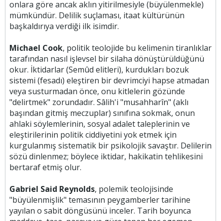
onlara göre ancak aklın yitirilmesiyle (büyülenmekle)
mümkündür. Delilik suçlaması, itaat kültürünün
başkaldırıya verdiği ilk isimdir.
Michael Cook
, politik teolojide bu kelimenin tiranlıklar
tarafından nasıl işlevsel bir silaha dönüştürüldüğünü
okur. İktidarlar (Semûd elitleri), kurdukları bozuk
sistemi (fesadı) eleştiren bir devrimciyi hapse atmadan
veya susturmadan önce, onu kitlelerin gözünde
"delirtmek" zorundadır. Sâlih'i "musahharîn" (aklı
başından gitmiş meczuplar) sınıfına sokmak, onun
ahlaki söylemlerinin, sosyal adalet taleplerinin ve
eleştirilerinin politik ciddiyetini yok etmek için
kurgulanmış sistematik bir psikolojik savaştır. Delilerin
sözü dinlenmez; böylece iktidar, hakikatin tehlikesini
bertaraf etmiş olur.
Gabriel Said Reynolds
, polemik teolojisinde
"büyülenmişlik" temasının peygamberler tarihine
yayılan o sabit döngüsünü inceler. Tarih boyunca