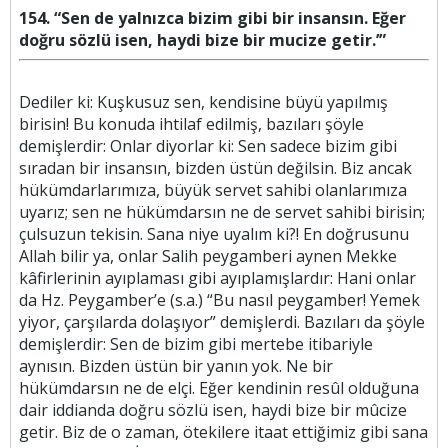
154. “Sen de yalnızca bizim gibi bir insansın. Eğer
doğru sözlü isen, haydi bize bir mucize getir.’”
Dediler ki: Kuşkusuz sen, kendisine büyü yapılmış
birisin! Bu konuda ihtilaf edilmiş, bazıları şöyle
demişlerdir: Onlar diyorlar ki: Sen sadece bizim gibi
sıradan bir insansın, bizden üstün değilsin. Biz ancak
hükümdarlarımıza, büyük servet sahibi olanlarımıza
uyarız; sen ne hükümdarsın ne de servet sahibi birisin;
çulsuzun tekisin. Sana niye uyalım ki?! En doğrusunu
Allah bilir ya, onlar Salih peygamberi aynen Mekke
kâfirlerinin ayıplaması gibi ayıplamışlardır: Hani onlar
da Hz. Peygamber’e (s.a.) “Bu nasıl peygamber! Yemek
yiyor, çarşılarda dolaşıyor” demişlerdi. Bazıları da şöyle
demişlerdir: Sen de bizim gibi mertebe itibariyle
aynısın. Bizden üstün bir yanın yok. Ne bir
hükümdarsın ne de elçi. Eğer kendinin resûl olduğuna
dair iddianda doğru sözlü isen, haydi bize bir mûcize
getir. Biz de o zaman, ötekilere itaat ettiğimiz gibi sana