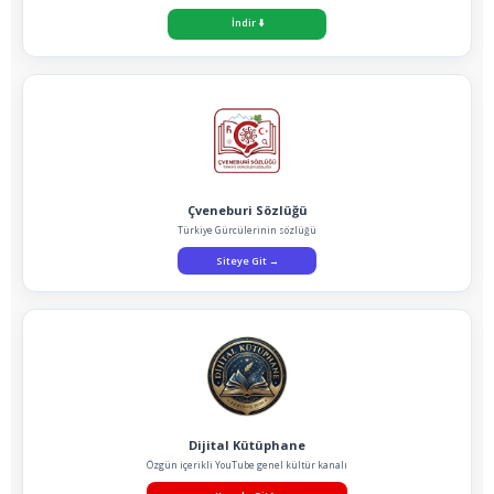
İndir
⬇️
Çveneburi Sözlüğü
Türkiye Gürcülerinin sözlüğü
Siteye Git
→
Dijital Kütüphane
Özgün içerikli YouTube genel kültür kanalı