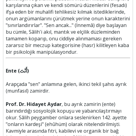
karşılarına çıkan ve kendi sömürü düzenlerini (fesadı)
ifşa eden bir muhalifi tehlikesiz kılmak istediklerinde,
onun argümanlarını çürütmek yerine onun karakterini
"sınırlandırırlar". "Sen ancak..." (İnnemâ) diye başlayan
bu cümle, Sâlih'i akıl, mantık ve elçilik düzleminden
tamamen koparıp, onu ciddiye alınmaması gereken
zararsız bir meczup kategorisine (hasr) kilitleyen kaba
bir psikolojik manipülasyondur.
Ente (أَنْتَ)
Arapçada "sen" anlamına gelen, ikinci tekil şahıs ayrık
(munfasıl) zamirdir.
Prof. Dr. Hidayet Aydar
, bu ayrık zamirin (ente)
barındırdığı sosyolojik kopuşu ve yabancılaştırmayı
okur. Sâlih peygamber onlara seslenirken 142. ayette
"onların kardeşi" (ehûhüm) olarak nitelendirilmişti.
Kavmiyle arasında fıtri, kabilevi ve organik bir bağ