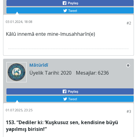
Paylaş
Tweet
03.01.2024, 18:08
#2
Kâlû innemâ ente mine-lmusahharîn(e)
Mâtürîdî
Üyelik Tarihi:
2020
Mesajlar:
6236
Paylaş
Tweet
01.07.2025, 23:25
#3
153. “Dediler ki: ‘Kuşkusuz sen, kendisine büyü
yapılmış birisin!”