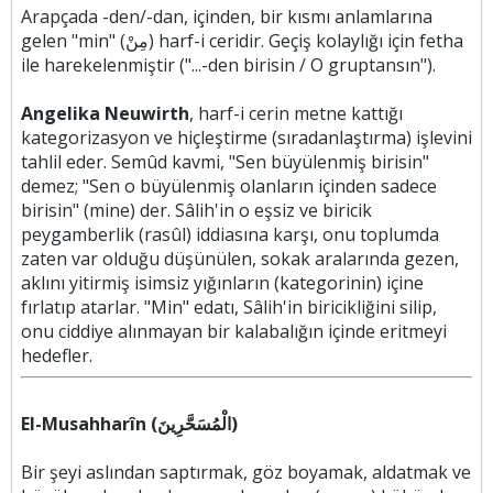
Arapçada -den/-dan, içinden, bir kısmı anlamlarına
gelen "min" (مِنْ) harf-i ceridir. Geçiş kolaylığı için fetha
ile harekelenmiştir ("...-den birisin / O gruptansın").
Angelika Neuwirth
, harf-i cerin metne kattığı
kategorizasyon ve hiçleştirme (sıradanlaştırma) işlevini
tahlil eder. Semûd kavmi, "Sen büyülenmiş birisin"
demez; "Sen o büyülenmiş olanların içinden sadece
birisin" (mine) der. Sâlih'in o eşsiz ve biricik
peygamberlik (rasûl) iddiasına karşı, onu toplumda
zaten var olduğu düşünülen, sokak aralarında gezen,
aklını yitirmiş isimsiz yığınların (kategorinin) içine
fırlatıp atarlar. "Min" edatı, Sâlih'in biricikliğini silip,
onu ciddiye alınmayan bir kalabalığın içinde eritmeyi
hedefler.
El-Musahharîn (الْمُسَحَّرِينَ)
Bir şeyi aslından saptırmak, göz boyamak, aldatmak ve