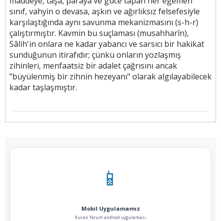
maddeye, taşa, paraya ve güce tapan her egemen
sınıf, vahyin o devasa, aşkın ve ağırlıksız felsefesiyle
karşılaştığında aynı savunma mekanizmasını (s-h-r)
çalıştırmıştır. Kavmin bu suçlaması (musahharîn),
Sâlih'in onlara ne kadar yabancı ve sarsıcı bir hakikat
sunduğunun itirafıdır; çünkü onların yozlaşmış
zihinleri, menfaatsiz bir adalet çağrısını ancak
"büyülenmiş bir zihnin hezeyanı" olarak algılayabilecek
kadar taşlaşmıştır.
📱
Mobil Uygulamamız
Kuran Yorum android uygulaması