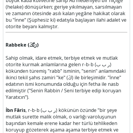
büyük kaba kuvvetine sahip Âd medeniyeti bir hiçliğe
(helake) dönüşürken; geriye yıkılmayan, sarsılmayan
ve zamanın ötesinde asılı kalan yegâne hakikat olarak
bu "İnne" (Şüphesiz ki) edatıyla başlayan ilahi adalet ve
otorite beyanı kalmıştır.
Rabbeke (رَبَّكَ)
Sahip olmak, idare etmek, terbiye etmek ve mutlak
otorite kurmak anlamlarına gelen r-b-b (ر ب ب)
kökünden türemiş "rabb" isminin, "senin" anlamındaki
ikinci tekil şahıs zamiri "ke" (كَ) ile birleşimidir. "İnne"
edatının ismi konumunda olduğu için fetha ile nasb
edilmiştir ("Senin Rabbin / Seni terbiye edip koruyan
Yaratıcın").
İbn Fâris
, r-b-b (ر ب ب) kökünün özünde "bir şeye
mutlak surette malik olmak, o varlığı varoluşunun
başından kemale erene kadar her türlü tehlikeden
koruyup gözeterek aşama aşama terbiye etmek ve