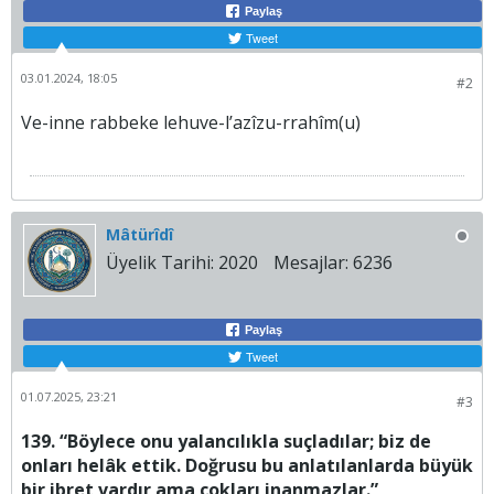
Paylaş
Tweet
03.01.2024, 18:05
#2
Ve-inne rabbeke lehuve-l’azîzu-rrahîm(u)
Mâtürîdî
Üyelik Tarihi:
2020
Mesajlar:
6236
Paylaş
Tweet
01.07.2025, 23:21
#3
139. “Böylece onu yalancılıkla suçladılar; biz de
onları helâk ettik. Doğrusu bu anlatılanlarda büyük
bir ibret vardır ama çokları inanmazlar.”