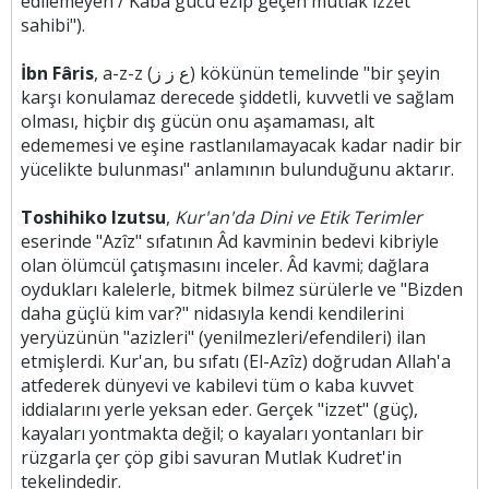
edilemeyen / Kaba gücü ezip geçen mutlak izzet
sahibi").
İbn Fâris
, a-z-z (ع ز ز) kökünün temelinde "bir şeyin
karşı konulamaz derecede şiddetli, kuvvetli ve sağlam
olması, hiçbir dış gücün onu aşamaması, alt
edememesi ve eşine rastlanılamayacak kadar nadir bir
yücelikte bulunması" anlamının bulunduğunu aktarır.
Toshihiko Izutsu
,
Kur'an'da Dini ve Etik Terimler
eserinde "Azîz" sıfatının Âd kavminin bedevi kibriyle
olan ölümcül çatışmasını inceler. Âd kavmi; dağlara
oydukları kalelerle, bitmek bilmez sürülerle ve "Bizden
daha güçlü kim var?" nidasıyla kendi kendilerini
yeryüzünün "azizleri" (yenilmezleri/efendileri) ilan
etmişlerdi. Kur'an, bu sıfatı (El-Azîz) doğrudan Allah'a
atfederek dünyevi ve kabilevi tüm o kaba kuvvet
iddialarını yerle yeksan eder. Gerçek "izzet" (güç),
kayaları yontmakta değil; o kayaları yontanları bir
rüzgarla çer çöp gibi savuran Mutlak Kudret'in
tekelindedir.