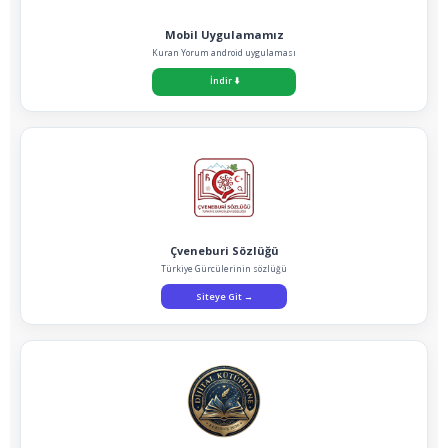
Mobil Uygulamamız
Kuran Yorum android uygulaması
İndir
⬇️
Çveneburi Sözlüğü
Türkiye Gürcülerinin sözlüğü
Siteye Git
→