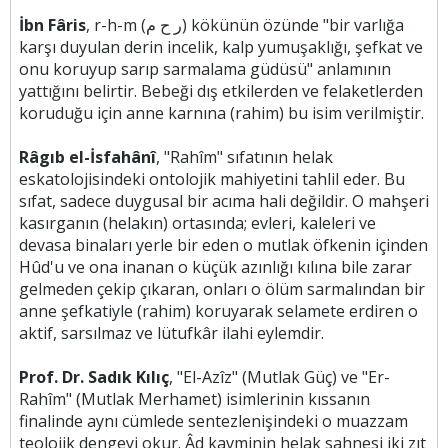
İbn Fâris
, r-h-m (ر ح م) kökünün özünde "bir varlığa
karşı duyulan derin incelik, kalp yumuşaklığı, şefkat ve
onu koruyup sarıp sarmalama güdüsü" anlamının
yattığını belirtir. Bebeği dış etkilerden ve felaketlerden
koruduğu için anne karnına (rahim) bu isim verilmiştir.
Râgıb el-İsfahânî
, "Rahîm" sıfatının helak
eskatolojisindeki ontolojik mahiyetini tahlil eder. Bu
sıfat, sadece duygusal bir acıma hali değildir. O mahşeri
kasırganın (helakın) ortasında; evleri, kaleleri ve
devasa binaları yerle bir eden o mutlak öfkenin içinden
Hûd'u ve ona inanan o küçük azınlığı kılına bile zarar
gelmeden çekip çıkaran, onları o ölüm sarmalından bir
anne şefkatiyle (rahim) koruyarak selamete erdiren o
aktif, sarsılmaz ve lütufkâr ilahi eylemdir.
Prof. Dr. Sadık Kılıç
, "El-Azîz" (Mutlak Güç) ve "Er-
Rahîm" (Mutlak Merhamet) isimlerinin kıssanın
finalinde aynı cümlede sentezlenişindeki o muazzam
teolojik dengeyi okur. Âd kavminin helak sahnesi iki zıt