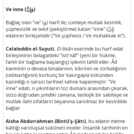
Ve inne (وَإِنَّ)
Bağlaç olan "ve" (وَ) harfi ile; cümleye mutlak kesinlik,
şüphesizlik ve tekit (pekiştirme) katan "inne" (إِنَّ)
edatının birleşimidir ("Ve şüphesiz / Ve muhakkak ki").
Celaleddin el-Suyuti
,
El-İtkân
eserinde bu harf-edat
birleşiminin belagatteki "isti'nâf" (yeni bir hükme,
farklı bir bağlama başlangıç) işlevini tahlil eder. Âd
kavminin o devasa binalarının, kibrinin ve zorbalığının
(cebbarlığının) korkunç bir kasırgayla kökünden
kazındığı o sarsıcı tarihsel sahne kapanmıştır. "Ve
inne" edatı, o yıkıntıların toz dumanı arasından çıkarak,
sözü doğrudan şimdiki zamana, teolojik bir sabiteye ve
mutlak ilahi sıfatların beyanına sarsılmaz bir kesinlikle
bağlar.
Aisha Abdurrahman (Bintü'ş-Şâtı)
, bu edatın metne
kattığı varoluşsal sükûneti inceler. İnsanlık tarihinin en