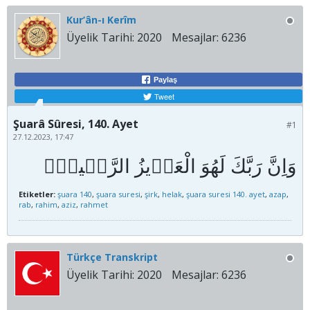
Kur’ân-ı Kerîm
Üyelik Tarihi:
2020
Mesajlar:
6236
Paylaş
Tweet
Şuarâ Sûresi, 140. Ayet
#1
27.12.2023, 17:47
Etiketler:
şuara 140
,
şuara suresi
,
şirk
,
helak
,
şuara suresi 140. ayet
,
azap
,
rab
,
rahim
,
aziz
,
rahmet
Türkçe Transkript
Üyelik Tarihi:
2020
Mesajlar:
6236