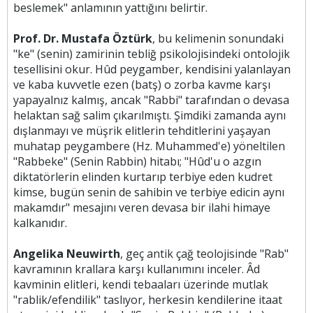
beslemek" anlamının yattığını belirtir.
Prof. Dr. Mustafa Öztürk
, bu kelimenin sonundaki
"ke" (senin) zamirinin tebliğ psikolojisindeki ontolojik
tesellisini okur. Hûd peygamber, kendisini yalanlayan
ve kaba kuvvetle ezen (batş) o zorba kavme karşı
yapayalnız kalmış, ancak "Rabbi" tarafından o devasa
helaktan sağ salim çıkarılmıştı. Şimdiki zamanda aynı
dışlanmayı ve müşrik elitlerin tehditlerini yaşayan
muhatap peygambere (Hz. Muhammed'e) yöneltilen
"Rabbeke" (Senin Rabbin) hitabı; "Hûd'u o azgın
diktatörlerin elinden kurtarıp terbiye eden kudret
kimse, bugün senin de sahibin ve terbiye edicin aynı
makamdır" mesajını veren devasa bir ilahi himaye
kalkanıdır.
Angelika Neuwirth
, geç antik çağ teolojisinde "Rab"
kavramının krallara karşı kullanımını inceler. Âd
kavminin elitleri, kendi tebaaları üzerinde mutlak
"rablik/efendilik" taslıyor, herkesin kendilerine itaat