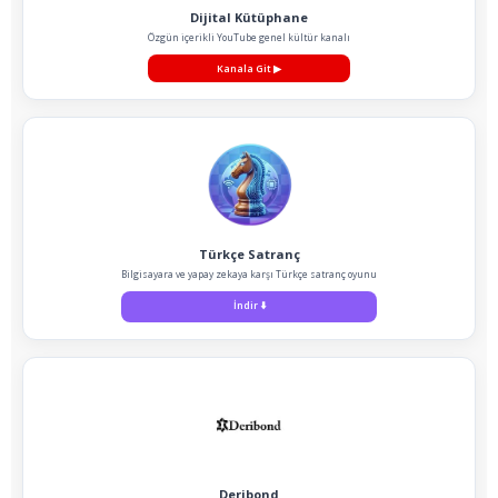
Dijital Kütüphane
Özgün içerikli YouTube genel kültür kanalı
Kanala Git
▶
Türkçe Satranç
Bilgisayara ve yapay zekaya karşı Türkçe satranç oyunu
İndir
⬇️
Deribond