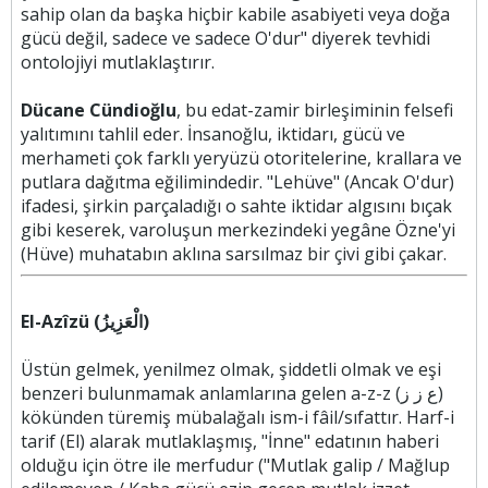
sahip olan da başka hiçbir kabile asabiyeti veya doğa
gücü değil, sadece ve sadece O'dur" diyerek tevhidi
ontolojiyi mutlaklaştırır.
Dücane Cündioğlu
, bu edat-zamir birleşiminin felsefi
yalıtımını tahlil eder. İnsanoğlu, iktidarı, gücü ve
merhameti çok farklı yeryüzü otoritelerine, krallara ve
putlara dağıtma eğilimindedir. "Lehüve" (Ancak O'dur)
ifadesi, şirkin parçaladığı o sahte iktidar algısını bıçak
gibi keserek, varoluşun merkezindeki yegâne Özne'yi
(Hüve) muhatabın aklına sarsılmaz bir çivi gibi çakar.
El-Azîzü (الْعَزِيزُ)
Üstün gelmek, yenilmez olmak, şiddetli olmak ve eşi
benzeri bulunmamak anlamlarına gelen a-z-z (ع ز ز)
kökünden türemiş mübalağalı ism-i fâil/sıfattır. Harf-i
tarif (El) alarak mutlaklaşmış, "İnne" edatının haberi
olduğu için ötre ile merfudur ("Mutlak galip / Mağlup