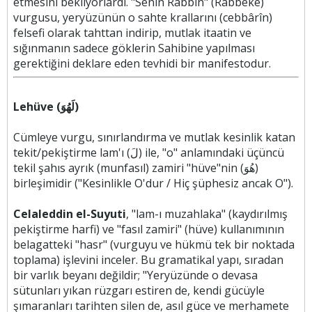
etmesini bekliyorlardı. "Senin Rabbin" (Rabbeke)
vurgusu, yeryüzünün o sahte krallarını (cebbârîn)
felsefi olarak tahttan indirip, mutlak itaatin ve
sığınmanın sadece göklerin Sahibine yapılması
gerektiğini deklare eden tevhidi bir manifestodur.
Lehüve (لَهُوَ)
Cümleye vurgu, sınırlandırma ve mutlak kesinlik katan
tekit/pekiştirme lam'ı (لَ) ile, "o" anlamındaki üçüncü
tekil şahıs ayrık (munfasıl) zamiri "hüve"nin (هُوَ)
birleşimidir ("Kesinlikle O'dur / Hiç şüphesiz ancak O").
Celaleddin el-Suyuti
, "lam-ı muzahlaka" (kaydırılmış
pekiştirme harfi) ve "fasıl zamiri" (hüve) kullanımının
belagatteki "hasr" (vurguyu ve hükmü tek bir noktada
toplama) işlevini inceler. Bu gramatikal yapı, sıradan
bir varlık beyanı değildir; "Yeryüzünde o devasa
sütunları yıkan rüzgarı estiren de, kendi gücüyle
şımaranları tarihten silen de, asıl güce ve merhamete