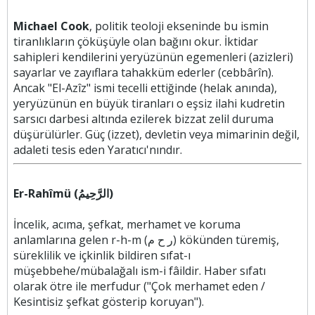
Michael Cook
, politik teoloji ekseninde bu ismin
tiranlıkların çöküşüyle olan bağını okur. İktidar
sahipleri kendilerini yeryüzünün egemenleri (azizleri)
sayarlar ve zayıflara tahakküm ederler (cebbârîn).
Ancak "El-Azîz" ismi tecelli ettiğinde (helak anında),
yeryüzünün en büyük tiranları o eşsiz ilahi kudretin
sarsıcı darbesi altında ezilerek bizzat zelil duruma
düşürülürler. Güç (izzet), devletin veya mimarinin değil,
adaleti tesis eden Yaratıcı'nındır.
Er-Rahîmü (الرَّحِيمُ)
İncelik, acıma, şefkat, merhamet ve koruma
anlamlarına gelen r-h-m (ر ح م) kökünden türemiş,
süreklilik ve içkinlik bildiren sıfat-ı
müşebbehe/mübalağalı ism-i fâildir. Haber sıfatı
olarak ötre ile merfudur ("Çok merhamet eden /
Kesintisiz şefkat gösterip koruyan").