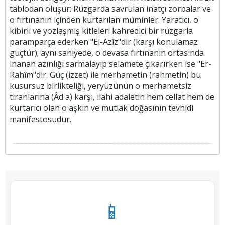
tablodan oluşur: Rüzgarda savrulan inatçı zorbalar ve
o fırtınanın içinden kurtarılan müminler. Yaratıcı, o
kibirli ve yozlaşmış kitleleri kahredici bir rüzgarla
paramparça ederken "El-Azîz"dir (karşı konulamaz
güçtür); aynı saniyede, o devasa fırtınanın ortasında
inanan azınlığı sarmalayıp selamete çıkarırken ise "Er-
Rahîm"dir. Güç (izzet) ile merhametin (rahmetin) bu
kusursuz birlikteliği, yeryüzünün o merhametsiz
tiranlarına (Âd'a) karşı, ilahi adaletin hem cellat hem de
kurtarıcı olan o aşkın ve mutlak doğasının tevhidi
manifestosudur.
📱