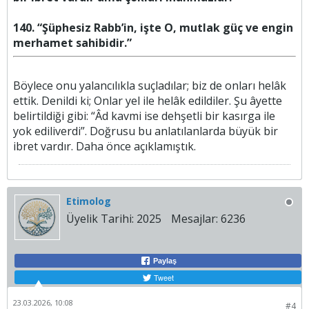
140. “Şüphesiz Rabb’in, işte O, mutlak güç ve engin
merhamet sahibidir.”
Böylece onu yalancılıkla suçladılar; biz de onları helâk
ettik. Denildi ki; Onlar yel ile helâk edildiler. Şu âyette
belirtildiği gibi: “Âd kavmi ise dehşetli bir kasırga ile
yok ediliverdi”. Doğrusu bu anlatılanlarda büyük bir
ibret vardır. Daha önce açıklamıştık.​
Etimolog
Üyelik Tarihi:
2025
Mesajlar:
6236
Paylaş
Tweet
23.03.2026, 10:08
#4