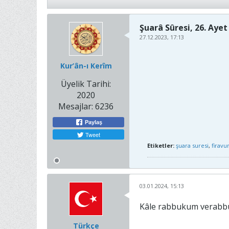
Şuarâ Sûresi, 26. Ayet
27.12.2023, 17:13
Kur’ân-ı Kerîm
Üyelik Tarihi:
2020
Mesajlar:
6236
Paylaş
Tweet
Etiketler:
şuara suresi
,
firavu
03.01.2024, 15:13
Kâle rabbukum verabbu
Türkçe