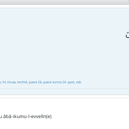
n
,
hz musa
,
tevhid
,
şuara 26
,
şuara suresi 26. ayet
,
rab
 âbâ-ikumu-l-evvelîn(e)