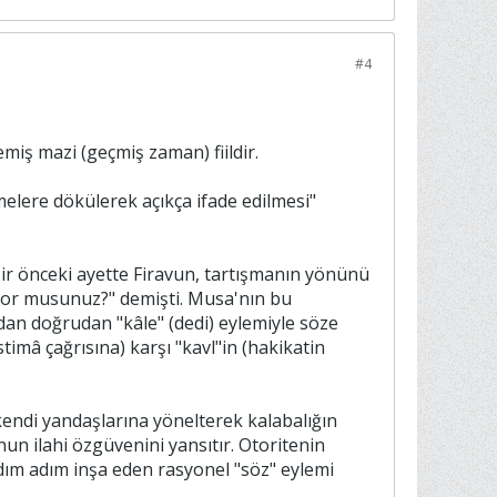
#4
amlarına gelen k-v-l (ق و ل) kökünden türemiş mazi (geçmiş zaman) fiildir.
r. Bir önceki ayette Firavun, tartışmanın yönünü
miyor musunuz?" demişti. Musa'nın bu
an doğrudan "kâle" (dedi) eylemiyle söze
imâ çağrısına) karşı "kavl"in (hakikatin
 kendi yandaşlarına yönelterek kalabalığın
 ilahi özgüvenini yansıtır. Otoritenin
dım adım inşa eden rasyonel "söz" eylemi