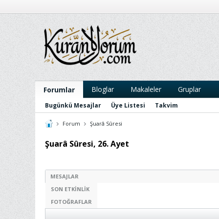
Bloglar
Makaleler
Gruplar
Forumlar
Bugünkü Mesajlar
Üye Listesi
Takvim
Forum
Şuarâ Sûresi
Şuarâ Sûresi, 26. Ayet
MESAJLAR
SON ETKINLIK
FOTOĞRAFLAR