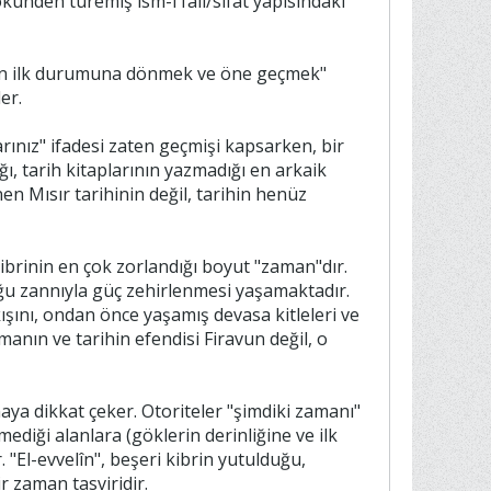
er.
arınız" ifadesi zaten geçmişi kapsarken, bir
ığı, tarih kitaplarının yazmadığı en arkaik
en Mısır tarihinin değil, tarihin henüz
e kibrinin en çok zorlandığı boyut "zaman"dır.
ğu zannıyla güç zehirlenmesi yaşamaktadır.
ışını, ondan önce yaşamış devasa kitleleri ve
manın ve tarihin efendisi Firavun değil, o
maya dikkat çeker. Otoriteler "şimdiki zamanı"
ediği alanlara (göklerin derinliğine ve ilk
 "El-evvelîn", beşeri kibrin yutulduğu,
r zaman tasviridir.