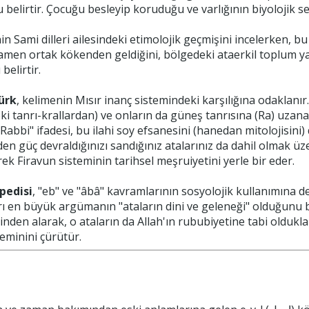
elirtir. Çocuğu besleyip koruduğu ve varlığının biyolojik se
in Sami dilleri ailesindeki etimolojik geçmişini incelerken, b
amen ortak kökenden geldiğini, bölgedeki ataerkil toplum yap
belirtir.
ürk
, kelimenin Mısır inanç sistemindeki karşılığına odaklanır
ki tanrı-krallardan) ve onların da güneş tanrısına (Ra) uzana
) Rabbi" ifadesi, bu ilahi soy efsanesini (hanedan mitolojisin
den güç devraldığınızı sandığınız atalarınız da dahil olmak üze
rek Firavun sisteminin tarihsel meşruiyetini yerle bir eder.
pedisi
, "eb" ve "âbâ" kavramlarının sosyolojik kullanımına 
ı en büyük argümanın "ataların dini ve geleneği" olduğunu bel
inden alarak, o ataların da Allah'ın rububiyetine tabi oldukl
zeminini çürütür.