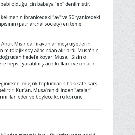
bebi olduğu için babaya "eb" denilmiştir.
u kelimenin İbranicedeki "av" ve Süryanicedeki
ısının (patriarchal society) en temel
. Antik Mısır'da Firavunlar meşruiyetlerini
n mitolojik soy ağacından alırlardı. Musa'nın
i) doğrudan hedefe koyar. Musa, "Sizin o
re hepsi, yaratılmış aciz kullardı ve onların
değinirken, müşrik toplumların hakikate karşı
irtir. Kur'an, Musa'nın dilinden "atalar"
arını ilan eder ve böylece körü körüne