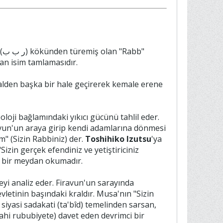
"
(كُمْ) ile birleşmesinden oluşan isim tamlamasıdır.
loji bağlamındaki yıkıcı gücünü tahlil eder.
avun'un araya girip kendi adamlarına dönmesi
 (Sizin Rabbiniz) der.
Toshihiko Izutsu
'ya
zin gerçek efendiniz ve yetiştiriciniz
ik bir meydan okumadır.
eyi analiz eder. Firavun'un sarayında
vletinin başındaki kraldır. Musa'nın "Sizin
siyasi sadakati (ta'bîd) temelinden sarsan,
(ilahi rububiyete) davet eden devrimci bir