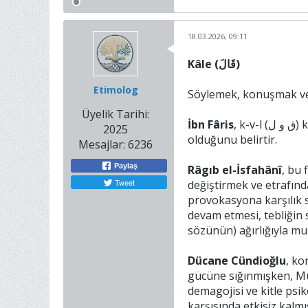
18.03.2026, 09:11
Kâle (قَالَ)
Etimolog
Üyelik Tarihi:
İbn Fâris
, k-v-l (ق و ل) kökünün "zihindeki, kalpteki veya iradedeki bir mananın kelimelere dökülerek açıkça ifade edilmesi"
2025
olduğunu belirtir.
Mesajlar:
6236
Paylaş
Râgıb el-İsfahânî
, bu 
Tweet
değiştirmek ve etrafınd
provokasyona karşılık 
devam etmesi, tebliğin 
sözünün) ağırlığıyla m
Dücane Cündioğlu
, ko
gücüne sığınmışken, Mu
demagojisi ve kitle psi
karşısında etkisiz kalmış