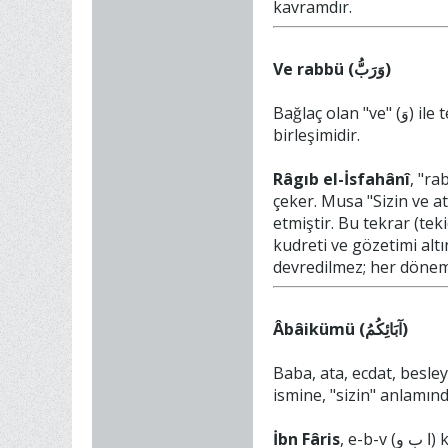
kavramdır.
Ve rabbü (وَرَبُّ)
Bağlaç olan "ve" (وَ) ile terbiye etmek, malik olmak anlamlarındaki r-b-b (ر ب ب) kökünden türemiş "rabb" kelimesinin
birleşimidir.
Râgıb el-İsfahânî
, "ra
çeker. Musa "Sizin ve at
etmiştir. Bu tekrar (tek
kudreti ve gözetimi alt
devredilmez; her dönem 
Âbâikümü (آبَائِكُمُ)
Baba, ata, ecdat, besleyen ve yetiştiren anlaml
İbn Fâris
, e-b-v (ا ب و) kökünün temelinde "bir şeyin varlığa gelmesine sebep olmak, asıl olmak, beslemek ve muhafaza etmek"