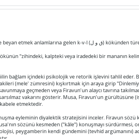
Söylemek, konuşmak ve beyan etmek anl
fiilin bağlam içindeki psikolojik ve retorik işlevini tahlil ede
akileri (mele' zümresini) kışkırtmak için araya girip "Dinle
savunmaya geçmeden veya Firavun'un alaycı tavrına takılmad
sarsılmaz vakarını gösterir. Musa, Firavun'un gürültüsüne (ist
ukabele etmektedir.
nuşma eyleminin diyalektik stratejisini inceler. Firavun sözü
sa'nın sözünü kesmeden ("kâle") konuşmayı sürdürmesi, onun
kolojisi, peygamberin kendi gündemini (tevhid argümanını) a
tır.