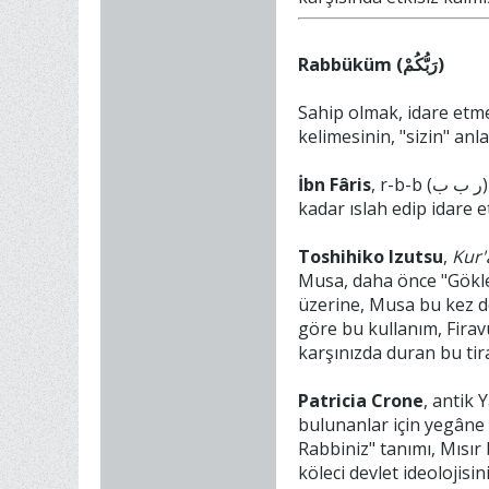
Rabbüküm (رَبُّكُمْ)
Sahip olmak, idare etmek, terbiy
İbn Fâris
, r-b-b (ر ب ب) kökünün "bir şeye mutlak surette malik olmak ve onu bir halden başka bir hale geçirerek kemale erene
kadar ıslah edip idare e
Toshihiko Izutsu
,
Kur'
Musa, daha önce "Gökler
üzerine, Musa bu kez d
göre bu kullanım, Firav
karşınızda duran bu tir
Patricia Crone
, antik 
bulunanlar için yegâne 
Rabbiniz" tanımı, Mısır
köleci devlet ideolojisi