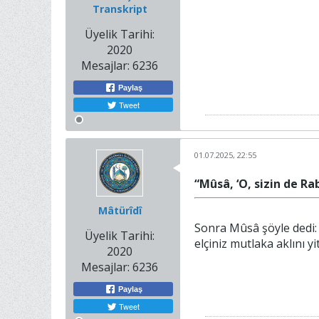
Transkript
Üyelik Tarihi:
2020
Mesajlar:
6236
Paylaş
Tweet
01.07.2025, 22:55
“Mûsâ, ‘O, sizin de Rab
Mâtürîdî
Sonra Mûsâ şöyle dedi: 
Üyelik Tarihi:
elçiniz mutlaka aklını yit
2020
Mesajlar:
6236
Paylaş
Tweet