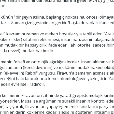
mından eski anlamlarına gelen e-v-l (ا و ل) kökünden türemiş ism-i fâil/sıfat yapısındaki
ur.
ktarır. Zaman çizelgesinde en geride/başta duranları ifade ed
vel" kavramını zaman ve mekan boyutlarıyla tahlil eder. "Atal
kiler / ilkler) sıfatının eklenmesi, insan hafızasının ulaşamad
utlak bir kapsayıcılık ifade eder. İlahi otorite, sadece bilin
n da (evvel) mutlak hakimidir.
limenin felsefi ve ontolojik ağırlığını inceler. İnsan aklının v
uğu zamanın (kendi devrinin) ve mekânın mutlak hakimi oldu
zın (el-evvelîn) Rabbi" vurgusu, Firavun'a zamanın acımasız ak
 gerçeğini hatırlatarak onu kendi ölümlülüğüyle yüzleştirir. Za
 eden evrensel İrade'dir.
u kelimenin Firavun'un zihninde yarattığı epistemolojik kırıl
 yönetirler. Musa ise argümanını sürekli insanın kontrol edem
e) taşıyarak, Firavun'un yapay egemenlik sınırlarını parçalar.
rihin en derin köklerine kadar işlediğini gösteren ihtişamlı bi