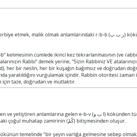
bb" kelimesinin cümlede ikinci kez tekrarlanmasının (ve rabbü
alarınızın Rabbi" demek yerine, "Sizin Rabbiniz VE atalarınız
id), her bir neslin, her bir kuşağın bağımsız ve doğrudan doğ
ında yaratıldığını vurgulamak içindir. Rabbin otoritesi zaman 
için taze, doğrudan ve mutlaktır.
arına gelen e-b-v (ا ب و) kökünden türemiş "eb" (أَب) kelimesinin çoğulu olan "âbâ"
ismine, "sizin" anlamındaki çoğul muhatap zamirinin (كُمْ) bitişmesinden oluşur.