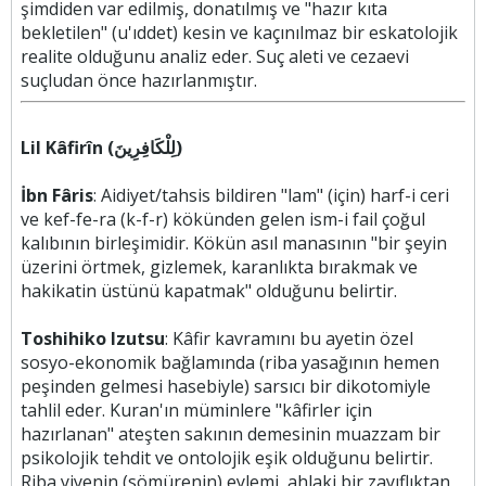
şimdiden var edilmiş, donatılmış ve "hazır kıta
bekletilen" (u'ıddet) kesin ve kaçınılmaz bir eskatolojik
realite olduğunu analiz eder. Suç aleti ve cezaevi
suçludan önce hazırlanmıştır.
Lil Kâfirîn (لِلْكَافِرِينَ)
İbn Fâris
: Aidiyet/tahsis bildiren "lam" (için) harf-i ceri
ve kef-fe-ra (k-f-r) kökünden gelen ism-i fail çoğul
kalıbının birleşimidir. Kökün asıl manasının "bir şeyin
üzerini örtmek, gizlemek, karanlıkta bırakmak ve
hakikatin üstünü kapatmak" olduğunu belirtir.
Toshihiko Izutsu
: Kâfir kavramını bu ayetin özel
sosyo-ekonomik bağlamında (riba yasağının hemen
peşinden gelmesi hasebiyle) sarsıcı bir dikotomiyle
tahlil eder. Kuran'ın müminlere "kâfirler için
hazırlanan" ateşten sakının demesinin muazzam bir
psikolojik tehdit ve ontolojik eşik olduğunu belirtir.
Riba yiyenin (sömürenin) eylemi, ahlaki bir zayıflıktan