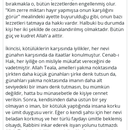
bırakmakla o, bütün lezzetlerden engellenmiş olur.
"Kim zerre miktarı hayır yapmışsa onun karşılığını
görür" mealindeki ayette buyurulduğu gibi, onun bazı
lezzetleri tatmaya da hakkı vardır. Halbuki bu durumda
kişi her iki şekilde de cezalandırılmış olmaktadır. Bütün
güç ve kudret Allah'a aittir.
İkincisi, kötülüklerin karşısında iyilikler, her nevi
günahın karşısında da itaatlar konulmuştur. Cenab-ı
Hak, her iyiliğe on misliyle mükafat vereceğini de
vadetmiştir. Allah Teala, amelleri yakma noktasında
şirkten daha küçük günahları şirke denk tutsun da,
günahları yakma noktasında imanın daha alt
seviyedeki bir imanı denk tutmasın, bu mümkün
değildir, hatta bu münasebetle de kişiye cennet
verilsin. Sonra, kendisinden daha üstün bir şey
olmayan o iman, bir kötülük yaptığında insana korku
ve ümit duygusu verir. Eğer o kendi şahsı için her nevi
beladan korkmuş ve her türlü faydayı ümitle beklemiş
olsaydı, Rabbini inkar ederek isyan yolunu tutmazdı.