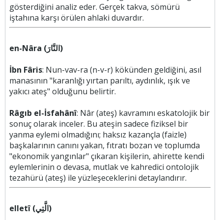
gösterdiğini analiz eder. Gerçek takva, sömürü
iştahına karşı örülen ahlaki duvardır.
en-Nâra (النَّارَ)
İbn Fâris
: Nun-vav-ra (n-v-r) kökünden geldiğini, asıl
manasının "karanlığı yırtan parıltı, aydınlık, ışık ve
yakıcı ateş" olduğunu belirtir.
Râgıb el-İsfahânî
: Nâr (ateş) kavramını eskatolojik bir
sonuç olarak inceler. Bu ateşin sadece fiziksel bir
yanma eylemi olmadığını; haksız kazançla (faizle)
başkalarının canını yakan, fıtratı bozan ve toplumda
"ekonomik yangınlar" çıkaran kişilerin, ahirette kendi
eylemlerinin o devasa, mutlak ve kahredici ontolojik
tezahürü (ateş) ile yüzleşeceklerini detaylandırır.
elletî (الَّتِي)