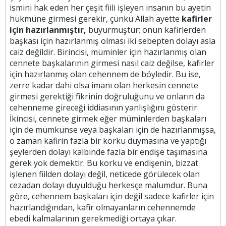
ismini hak eden her çeşit fiili işleyen insanın bu ayetin
hükmüne girmesi gerekir, çünkü Allah ayette
kafirler
için hazırlanmıştır,
buyurmuştur; onun kafirlerden
başkası için hazırlanmış olması iki sebepten dolayı asla
caiz değildir. Birincisi, müminler için hazırlanmış olan
cennete başkalarının girmesi nasıl caiz değilse, kafirler
için hazırlanmış olan cehennem de böyledir. Bu ise,
zerre kadar dahi olsa imanı olan herkesin cennete
girmesi gerektiği fikrinin doğruluğunu ve onların da
cehenneme gireceği iddiasının yanlışlığını gösterir.
İkincisi, cennete girmek eğer müminlerden başkaları
için de mümkünse veya başkaları için de hazırlanmışsa,
o zaman kafirin fazla bir korku duymasına ve yaptığı
şeylerden dolayı kalbinde fazla bir endişe taşımasına
gerek yok demektir. Bu korku ve endişenin, bizzat
işlenen fiilden dolayı değil, neticede görülecek olan
cezadan dolayı duyulduğu herkesçe malumdur. Buna
göre, cehennem başkaları için değil sadece kafirler için
hazırlandığından, kafir olmayanların cehennemde
ebedi kalmalarının gerekmediği ortaya çıkar.