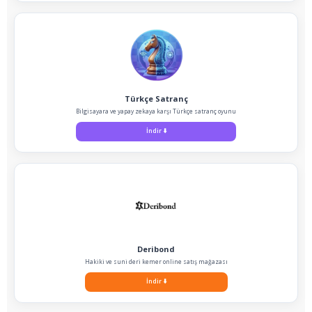
Türkçe Satranç
Bilgisayara ve yapay zekaya karşı Türkçe satranç oyunu
İndir
⬇️
Deribond
Hakiki ve suni deri kemer online satış mağazası
İndir
⬇️