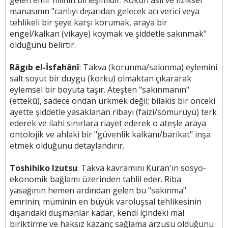
gelen emir fiilinin birleşimidir. Kökün asıl ve fiziksel
manasının "canlıyı dışarıdan gelecek acı verici veya
tehlikeli bir şeye karşı korumak, araya bir
engel/kalkan (vikaye) koymak ve şiddetle sakınmak"
olduğunu belirtir.
Râgıb el-İsfahânî
: Takva (korunma/sakınma) eylemini
salt soyut bir duygu (korku) olmaktan çıkararak
eylemsel bir boyuta taşır. Ateşten "sakınmanın"
(ettekû), sadece ondan ürkmek değil; bilakis bir önceki
ayette şiddetle yasaklanan ribayı (faizi/sömürüyü) terk
ederek ve ilahi sınırlara riayet ederek o ateşle araya
ontolojik ve ahlaki bir "güvenlik kalkanı/barikat" inşa
etmek olduğunu detaylandırır.
Toshihiko Izutsu
: Takva kavramını Kuran'ın sosyo-
ekonomik bağlamı üzerinden tahlil eder. Riba
yasağının hemen ardından gelen bu "sakınma"
emrinin; müminin en büyük varoluşsal tehlikesinin
dışarıdaki düşmanlar kadar, kendi içindeki mal
biriktirme ve haksız kazanç sağlama arzusu olduğunu