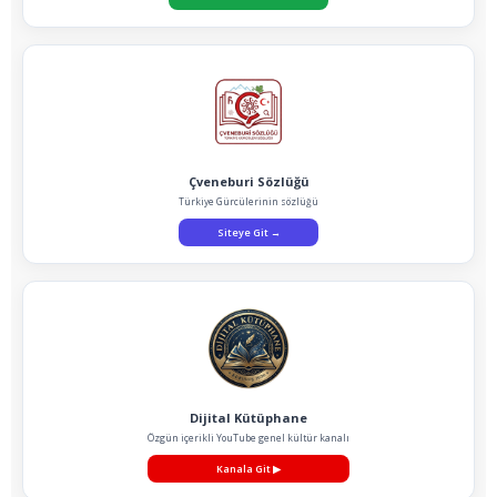
Çveneburi Sözlüğü
Türkiye Gürcülerinin sözlüğü
Siteye Git
→
Dijital Kütüphane
Özgün içerikli YouTube genel kültür kanalı
Kanala Git
▶