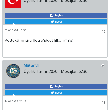
Üyelik Tarihi:
2020
Mesajlar:
6236
Paylaş
Tweet
02.01.2024, 15:55
#2
Vettekû-nnâra-lletî u’iddet lilkâfirîn(e)
Mâtürîdî
Üyelik Tarihi:
2020
Mesajlar:
6236
Paylaş
Tweet
14.06.2025, 21:13
#3