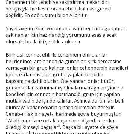
Cehennem bir tehdit ve sakındırma mekanıdır;
dolayısıyla herkesin orada ebedi kalması gerekli
değildir. En doğrusunu bilen Allah'tır.
Şayet ayetin ikinci yorumunu, yani her türlü günahtan
sakınanlar için hazırlandığı yorumunu esas alacak
olursak, bu da iki şekilde açıklanır.
Birincisi, cennet ehli ile cehennem ehli olanlar
belirlenince, aralarında da günahları şirk derecesine
varmayan bir grup kalınca, onlar cehennemin kendileri
için hazırlanmış olan gruba yapılan tehdidin
kapsamına dahil olurlar. Öte yandan onlar bütün
günahlardan sakınmamış olmalarına rağmen yine de
kendileri için cennetin hazırlandığı grup için yapılan
mutlak vadin de içinde kalırlar. Aslında durumları belli
oluncaya kadar onların ortada durmaları gerekir.
Cenab-ı Hak bir ayet-i kerimede şöyle buyurmuştur:
''Allah kendisine ortak koşanların dışındakilerden
dilediği kimseyi bağışlar". Başka bir ayette de şöyle
buyurur:
"İşte cennetlikler arasında olan bu