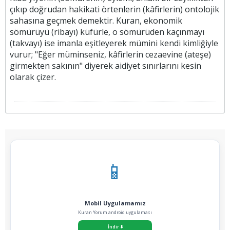
çıkıp doğrudan hakikati örtenlerin (kâfirlerin) ontolojik
sahasına geçmek demektir. Kuran, ekonomik
sömürüyü (ribayı) küfürle, o sömürüden kaçınmayı
(takvayı) ise imanla eşitleyerek mümini kendi kimliğiyle
vurur; "Eğer müminseniz, kâfirlerin cezaevine (ateşe)
girmekten sakının" diyerek aidiyet sınırlarını kesin
olarak çizer.
📱
Mobil Uygulamamız
Kuran Yorum android uygulaması
İndir
⬇️