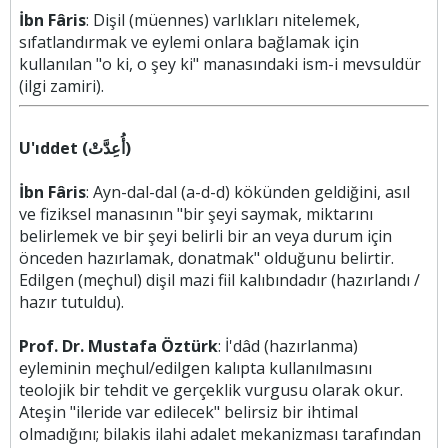
İbn Fâris
: Dişil (müennes) varlıkları nitelemek,
sıfatlandırmak ve eylemi onlara bağlamak için
kullanılan "o ki, o şey ki" manasındaki ism-i mevsuldür
(ilgi zamiri).
U'ıddet (أُعِدَّتْ)
İbn Fâris
: Ayn-dal-dal (a-d-d) kökünden geldiğini, asıl
ve fiziksel manasının "bir şeyi saymak, miktarını
belirlemek ve bir şeyi belirli bir an veya durum için
önceden hazırlamak, donatmak" olduğunu belirtir.
Edilgen (meçhul) dişil mazi fiil kalıbındadır (hazırlandı /
hazır tutuldu).
Prof. Dr. Mustafa Öztürk
: İ'dâd (hazırlanma)
eyleminin meçhul/edilgen kalıpta kullanılmasını
teolojik bir tehdit ve gerçeklik vurgusu olarak okur.
Ateşin "ileride var edilecek" belirsiz bir ihtimal
olmadığını; bilakis ilahi adalet mekanizması tarafından