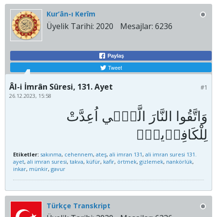
Kur’ân-ı Kerîm
Üyelik Tarihi:
2020
Mesajlar:
6236
Paylaş
Tweet
Âl-i İmrân Sûresi, 131. Ayet
#1
26.12.2023, 15:58
وَاتَّقُوا النَّارَ الَّت۪ٓي اُعِدَّتْ
Etiketler:
sakınma
,
cehennem
,
ateş
,
ali imran 131
,
ali imran suresi 131.
ayet
,
ali imran suresi
,
takva
,
küfür
,
kafir
,
örtmek
,
gizlemek
,
nankörlük
,
inkar
,
münkir
,
gavur
Türkçe Transkript