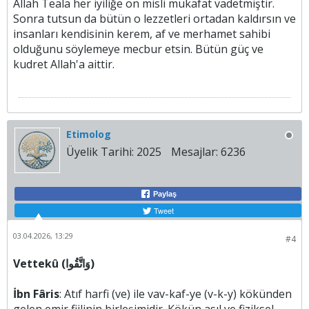
Allah Teala her iyiliğe on misli mükafat vadetmiştir.
Sonra tutsun da bütün o lezzetleri ortadan kaldırsın ve
insanları kendisinin kerem, af ve merhamet sahibi
olduğunu söylemeye mecbur etsin. Bütün güç ve
kudret Allah'a aittir.
Etimolog
Üyelik Tarihi:
2025
Mesajlar:
6236
Paylaş
Tweet
03.04.2026, 13:29
#4
Vettekû (وَاتَّقُوا)
İbn Fâris
: Atıf harfi (ve) ile vav-kaf-ye (v-k-y) kökünden