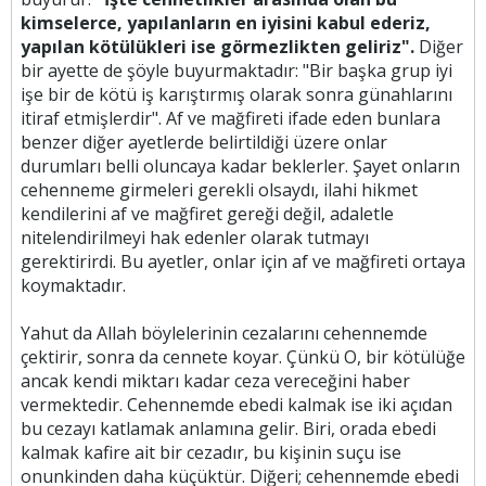
kimselerce, yapılanların en iyisini kabul ederiz,
yapılan kötülükleri ise görmezlikten geliriz".
Diğer
bir ayette de şöyle buyurmaktadır: "Bir başka grup iyi
işe bir de kötü iş karıştırmış olarak sonra günahlarını
itiraf etmişlerdir". Af ve mağfireti ifade eden bunlara
benzer diğer ayetlerde belirtildiği üzere onlar
durumları belli oluncaya kadar beklerler. Şayet onların
cehenneme girmeleri gerekli olsaydı, ilahi hikmet
kendilerini af ve mağfiret gereği değil, adaletle
nitelendirilmeyi hak edenler olarak tutmayı
gerektirirdi. Bu ayetler, onlar için af ve mağfireti ortaya
koymaktadır.
Yahut da Allah böylelerinin cezalarını cehennemde
çektirir, sonra da cennete koyar. Çünkü O, bir kötülüğe
ancak kendi miktarı kadar ceza vereceğini haber
vermektedir. Cehennemde ebedi kalmak ise iki açıdan
bu cezayı katlamak anlamına gelir. Biri, orada ebedi
kalmak kafire ait bir cezadır, bu kişinin suçu ise
onunkinden daha küçüktür. Diğeri; cehennemde ebedi